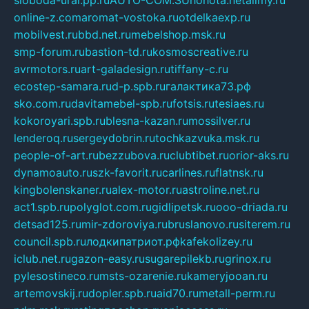
sloboda-ural.pp.ru
AUTO-COM.SU
hohota.net
alimy.ru
online-z.com
aromat-vostoka.ru
otdelkaexp.ru
mobilvest.ru
bbd.net.ru
mebelshop.msk.ru
smp-forum.ru
bastion-td.ru
kosmoscreative.ru
avrmotors.ru
art-galadesign.ru
tiffany-c.ru
ecostep-samara.ru
d-p.spb.ru
галактика73.рф
sko.com.ru
davitamebel-spb.ru
fotsis.ru
tesiaes.ru
kokoroyari.spb.ru
blesna-kazan.ru
mossilver.ru
lenderoq.ru
sergeydobrin.ru
tochkazvuka.msk.ru
people-of-art.ru
bezzubova.ru
clubtibet.ru
orior-aks.ru
dynamoauto.ru
szk-favorit.ru
carlines.ru
flatnsk.ru
kingbolenskaner.ru
alex-motor.ru
astroline.net.ru
act1.spb.ru
polyglot.com.ru
gidlipetsk.ru
ooo-driada.ru
detsad125.ru
mir-zdoroviya.ru
bruslanovo.ru
siterem.ru
council.spb.ru
лодкипатриот.рф
kafekolizey.ru
iclub.net.ru
gazon-easy.ru
sugarepilekb.ru
grinox.ru
pylesostineco.ru
msts-ozarenie.ru
kameryjooan.ru
artemovskij.ru
dopler.spb.ru
aid70.ru
metall-perm.ru