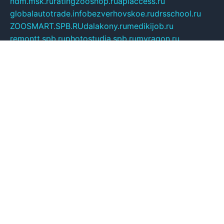
ndm.msk.ru
ratingzooshop.ru
apiaccess.ru
globalautotrade.info
bezverhovskoe.ru
drsschool.ru
ZOOSMART.SPB.RU
dalakony.ru
medikijob.ru
remontt.spb.ru
photostudia.spb.ru
myragon.ru
terramia.ru
academy62.ru
gardengallereya.ru
rti.com.ru
artem-news.ru
biserinca.ru
krasnodarkurort.com
imshowtv.ru
mebel-v-tule.ru
mobtopik.ru
pcsecurity.net.ru
tool-sib.ru
multimetrunit.ru
sp-tour.ru
fan-cs.ru
santeh-russia.ru
symbian9.net.ru
DSHAIR.RU
tmmotors.spb.ru
xjocuricopii.com
musavtomat.msk.ru
obustrojdom.ru
sovetcik.ru
ybaranovskaya.ru
ppknews.ru
cult-alshei.ru
JAPANRUSSIA.RU
proekciyamebel.ru
imper-finans.ru
rim.org.ru
glamourai.ru
brassminus.ru
zabor-pro.ru
ftn.pp.ru
dorogoe58.ru
laimengpacker.ru
kuzova-zapchasti.ru
sageerp.ru
taxodrom.ru
dsrazvitie.ru
hardcity.net.ru
ratinghomegames.ru
topservice25.ru
gubernyan.ru
gtglasslined.ru
ii4.ru
tssport.spb.ru
andorra24.com