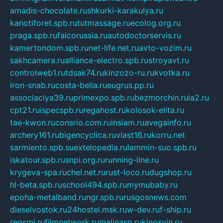
amadis-chocolate.ru
shkurki-karakulya.ru
kanotiforet.spb.ru
tutmassage.ru
ecolog.org.ru
praga.spb.ru
falcorussia.ru
autodoctorservis.ru
kamertondom.spb.ru
net-life.net.ru
avto-vozim.ru
sakhcamera.ru
alliance-electro.spb.ru
stroyavt.ru
controlweb1.ru
tdsak74.ru
kinzozo-ru.ru
kvotka.ru
iron-snab.ru
costa-bella.ru
eugrus.pp.ru
associaciya39.ru
primexpo.spb.ru
bezmorchin.ru
ia2.ru
cpt21.ru
ispecspb.ru
regahost.ru
kolosok-elita.ru
tae-kwon.ru
consrio.com.ru
insiam.ru
avegainfo.ru
archery161.ru
bigencyclica.ru
vlast16.ru
korru.net
sarmiento.spb.su
extelopedia.ru
lammin-suo.spb.ru
iskatour.spb.ru
snpi.org.ru
running-line.ru
krygeva-spa.ru
chel.net.ru
rust-loco.ru
dugshop.ru
hl-beta.spb.ru
school494.spb.ru
mymubaby.ru
epoha-metalband.ru
ngr.spb.ru
rusgosnews.com
dieselvostok.ru
24hostel.msk.ru
w-dev.ru
f-ship.ru
regsmi.ru
filmnetwork.ru
malinasp.ru
kinosvin.ru