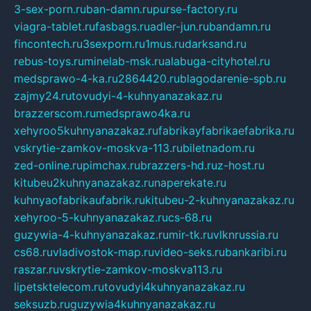
3-sex-porn.ru
ban-damn.ru
purse-factory.ru
viagra-tablet.ru
fasbags.ru
adler-jun.ru
bandamn.ru
fincontech.ru
3sexporn.ru
1mus.ru
darksand.ru
rebus-toys.ru
minelab-msk.ru
alabuga-cityhotel.ru
medsprawo-4-ka.ru
2864420.ru
blagodarenie-spb.ru
zajmy24.ru
tovudyi-4-kuhnyanazakaz.ru
brazzerscom.ru
medsprawo4ka.ru
xehyroo5kuhnyanazakaz.ru
fabrikayfabrikaefabrika.ru
vskrytie-zamkov-moskva-113.ru
biletnadom.ru
zed-online.ru
pimchax.ru
brazzers-hd.ru
z-host.ru
kitubeu2kuhnyanazakaz.ru
naperekate.ru
kuhnyaofabrikaufabrik.ru
kitubeu-2-kuhnyanazakaz.ru
xehyroo-5-kuhnyanazakaz.ru
cs-68.ru
guzywia-4-kuhnyanazakaz.ru
mir-tk.ru
vlknrussia.ru
cs68.ru
vladivostok-map.ru
video-seks.ru
bankaribi.ru
raszar.ru
vskrytie-zamkov-moskva113.ru
lipetsktelecom.ru
tovudyi4kuhnyanazakaz.ru
seksuzb.ru
guzywia4kuhnyanazakaz.ru