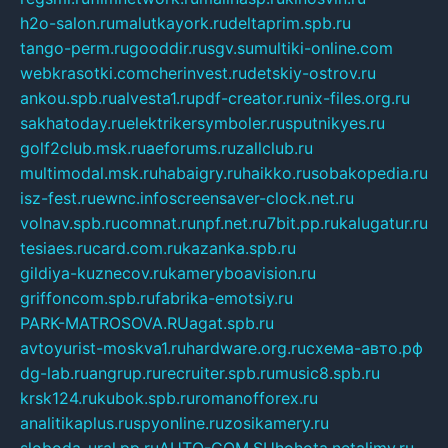
h2o-salon.ru
malutkayork.ru
deltaprim.spb.ru
tango-perm.ru
gooddir.ru
sgv.su
multiki-online.com
webkrasotki.com
cherinvest.ru
detskiy-ostrov.ru
ankou.spb.ru
alvesta1.ru
pdf-creator.ru
nix-files.org.ru
sakhatoday.ru
elektrikersymboler.ru
sputnikyes.ru
golf2club.msk.ru
aeforums.ru
zallclub.ru
multimodal.msk.ru
habaigry.ru
haikko.ru
sobakopedia.ru
isz-fest.ru
ewnc.info
screensaver-clock.net.ru
volnav.spb.ru
comnat.ru
npf.net.ru
7bit.pp.ru
kalugatur.ru
tesiaes.ru
card.com.ru
kazanka.spb.ru
gildiya-kuznecov.ru
kameryboavision.ru
griffoncom.spb.ru
fabrika-emotsiy.ru
PARK-MATROSOVA.RU
agat.spb.ru
avtoyurist-moskva1.ru
hardware.org.ru
схема-авто.рф
dg-lab.ru
angrup.ru
recruiter.spb.ru
music8.spb.ru
krsk124.ru
kubok.spb.ru
romanofforex.ru
analitikaplus.ru
spyonline.ru
zosikamery.ru