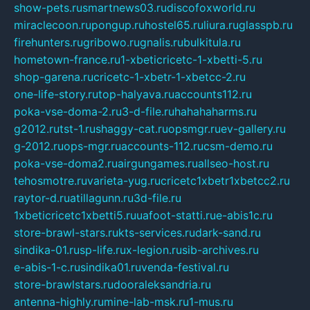
show-pets.ru
smartnews03.ru
discofoxworld.ru
miraclecoon.ru
pongup.ru
hostel65.ru
liura.ru
glasspb.ru
firehunters.ru
gribowo.ru
gnalis.ru
bulkitula.ru
hometown-france.ru
1-xbeticricetc-1-xbetti-5.ru
shop-garena.ru
cricetc-1-xbetr-1-xbetcc-2.ru
one-life-story.ru
top-halyava.ru
accounts112.ru
poka-vse-doma-2.ru
3-d-file.ru
hahahaharms.ru
g2012.ru
tst-1.ru
shaggy-cat.ru
opsmgr.ru
ev-gallery.ru
g-2012.ru
ops-mgr.ru
accounts-112.ru
csm-demo.ru
poka-vse-doma2.ru
airgungames.ru
allseo-host.ru
tehosmotre.ru
varieta-yug.ru
cricetc1xbetr1xbetcc2.ru
raytor-d.ru
atillagunn.ru
3d-file.ru
1xbeticricetc1xbetti5.ru
uafoot-statti.ru
e-abis1c.ru
store-brawl-stars.ru
kts-services.ru
dark-sand.ru
sindika-01.ru
sp-life.ru
x-legion.ru
sib-archives.ru
e-abis-1-c.ru
sindika01.ru
venda-festival.ru
store-brawlstars.ru
dooraleksandria.ru
antenna-highly.ru
mine-lab-msk.ru
1-mus.ru