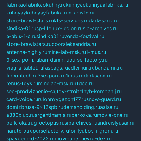
fabrikaofabrikaokuhny.ru
kuhnyaekuhnyaafabrika.ru
kuhnyaykuhnyayfabrika.ru
e-abis1c.ru
store-brawl-stars.ru
kts-services.ru
dark-sand.ru
sindika-01.ru
sp-life.ru
x-legion.ru
sib-archives.ru
e-abis-1-c.ru
sindika01.ru
venda-festival.ru
store-brawlstars.ru
dooraleksandria.ru
antenna-highly.ru
mine-lab-msk.ru
1-mus.ru
3-sex-porn.ru
ban-damn.ru
purse-factory.ru
viagra-tablet.ru
fasbags.ru
adler-jun.ru
bandamn.ru
fincontech.ru
3sexporn.ru
1mus.ru
darksand.ru
rebus-toys.ru
minelab-msk.ru
rtdco.ru
seo-prodvizhenie-sajtov-stroitelnyh-kompanij.ru
card-voice.ru
rulonnyygazon177.ru
snow-guard.ru
domizbrusa-9x12spb.ru
demaholding.ru
aalse.ru
a380club.ru
argentinamia.ru
perkoka.ru
movie-one.ru
perk-oka.ru
g-octopus.ru
sibarchives.ru
andreislyusar.ru
naruto-x.ru
pursefactory.ru
tor-lyubov-i-grom.ru
spayderhed-2022.ru
movieone.ru
evro-dez.ru