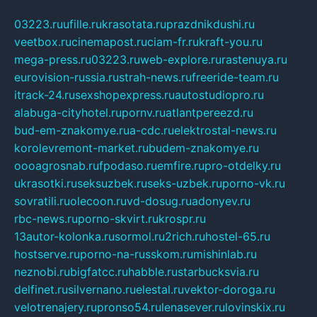
03223.ru
ufille.ru
krasotata.ru
prazdnikdushi.ru
veetbox.ru
cinemapost.ru
ciam-fr.ru
kraft-you.ru
mega-press.ru
03223.ru
web-explore.ru
rastenuya.ru
eurovision-russia.ru
strah-news.ru
freeride-team.ru
itrack-24.ru
sexshopexpress.ru
autostudiopro.ru
alabuga-cityhotel.ru
pornv.ru
atlantpereezd.ru
bud-em-znakomye.ru
a-cdc.ru
elektrostal-news.ru
korolevremont-market.ru
budem-znakomye.ru
oooagrosnab.ru
fpodaso.ru
emfire.ru
pro-otdelky.ru
ukrasotki.ru
seksuzbek.ru
seks-uzbek.ru
porno-vk.ru
sovratili.ru
olecoon.ru
vd-dosug.ru
adonyev.ru
rbc-news.ru
porno-skvirt.ru
krospr.ru
13autor-kolonka.ru
sormol.ru
2rich.ru
hostel-65.ru
hostserve.ru
porno-na-russkom.ru
mishinlab.ru
neznobi.ru
bigfatcc.ru
habble.ru
starbucksvia.ru
delfinet.ru
silvernano.ru
elestal.ru
vektor-doroga.ru
velotrenajery.ru
pronso54.ru
lenasever.ru
lovinskix.ru