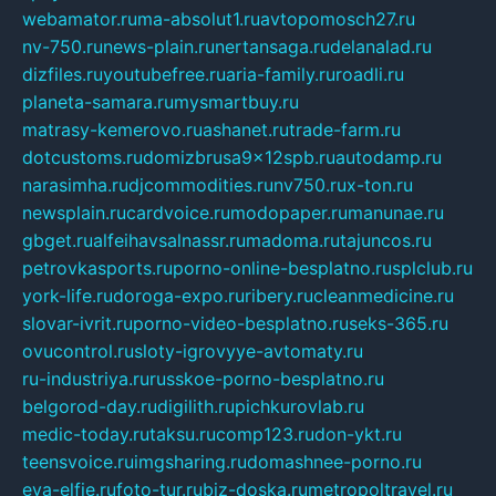
webamator.ru
ma-absolut1.ru
avtopomosch27.ru
nv-750.ru
news-plain.ru
nertansaga.ru
delanalad.ru
dizfiles.ru
youtubefree.ru
aria-family.ru
roadli.ru
planeta-samara.ru
mysmartbuy.ru
matrasy-kemerovo.ru
ashanet.ru
trade-farm.ru
dotcustoms.ru
domizbrusa9x12spb.ru
autodamp.ru
narasimha.ru
djcommodities.ru
nv750.ru
x-ton.ru
newsplain.ru
cardvoice.ru
modopaper.ru
manunae.ru
gbget.ru
alfeihavsalnassr.ru
madoma.ru
tajuncos.ru
petrovkasports.ru
porno-online-besplatno.ru
splclub.ru
york-life.ru
doroga-expo.ru
ribery.ru
cleanmedicine.ru
slovar-ivrit.ru
porno-video-besplatno.ru
seks-365.ru
ovucontrol.ru
sloty-igrovyye-avtomaty.ru
ru-industriya.ru
russkoe-porno-besplatno.ru
belgorod-day.ru
digilith.ru
pichkurovlab.ru
medic-today.ru
taksu.ru
comp123.ru
don-ykt.ru
teensvoice.ru
imgsharing.ru
domashnee-porno.ru
eva-elfie.ru
foto-tur.ru
biz-doska.ru
metropoltravel.ru