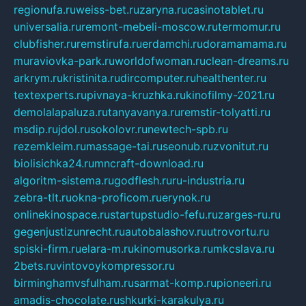
regionufa.ru
weiss-bet.ru
zaryna.ru
casinotablet.ru
universalia.ru
remont-mebeli-moscow.ru
termomur.ru
clubfisher.ru
remstirufa.ru
erdamchi.ru
doramamama.ru
muraviovka-park.ru
worldofwoman.ru
clean-dreams.ru
arkrym.ru
kristinita.ru
dircomputer.ru
healthenter.ru
textexperts.ru
pivnaya-kruzhka.ru
kinofilmy-2021.ru
demolalapaluza.ru
tanyavanya.ru
remstir-tolyatti.ru
msdip.ru
jdol.ru
sokolovr.ru
newtech-spb.ru
rezemkleim.ru
massage-tai.ru
seonub.ru
zvonitut.ru
biolisichka24.ru
mncraft-download.ru
algoritm-sistema.ru
godflesh.ru
ru-industria.ru
zebra-tlt.ru
okna-proficom.ru
erynok.ru
onlinekinospace.ru
startupstudio-fefu.ru
zarges-ru.ru
gegenjustizunrecht.ru
autobalashov.ru
utrovortu.ru
spiski-firm.ru
elara-m.ru
kinomusorka.ru
mkcslava.ru
2bets.ru
vintovoykompressor.ru
birminghamvsfulham.ru
sarmat-komp.ru
pioneeri.ru
amadis-chocolate.ru
shkurki-karakulya.ru