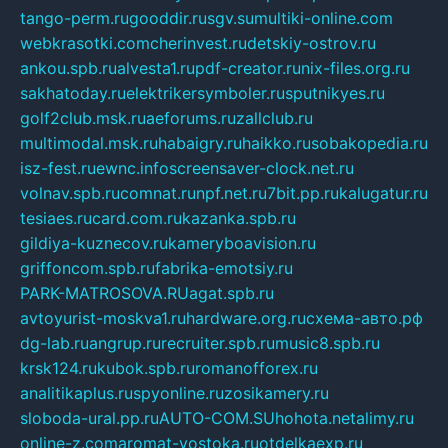
tango-perm.ru
gooddir.ru
sgv.su
multiki-online.com
webkrasotki.com
cherinvest.ru
detskiy-ostrov.ru
ankou.spb.ru
alvesta1.ru
pdf-creator.ru
nix-files.org.ru
sakhatoday.ru
elektrikersymboler.ru
sputnikyes.ru
golf2club.msk.ru
aeforums.ru
zallclub.ru
multimodal.msk.ru
habaigry.ru
haikko.ru
sobakopedia.ru
isz-fest.ru
ewnc.info
screensaver-clock.net.ru
volnav.spb.ru
comnat.ru
npf.net.ru
7bit.pp.ru
kalugatur.ru
tesiaes.ru
card.com.ru
kazanka.spb.ru
gildiya-kuznecov.ru
kameryboavision.ru
griffoncom.spb.ru
fabrika-emotsiy.ru
PARK-MATROSOVA.RU
agat.spb.ru
avtoyurist-moskva1.ru
hardware.org.ru
схема-авто.рф
dg-lab.ru
angrup.ru
recruiter.spb.ru
music8.spb.ru
krsk124.ru
kubok.spb.ru
romanofforex.ru
analitikaplus.ru
spyonline.ru
zosikamery.ru
sloboda-ural.pp.ru
AUTO-COM.SU
hohota.net
alimy.ru
online-z.com
aromat-vostoka.ru
otdelkaexp.ru