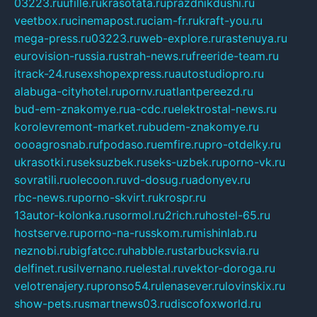
03223.ru
ufille.ru
krasotata.ru
prazdnikdushi.ru
veetbox.ru
cinemapost.ru
ciam-fr.ru
kraft-you.ru
mega-press.ru
03223.ru
web-explore.ru
rastenuya.ru
eurovision-russia.ru
strah-news.ru
freeride-team.ru
itrack-24.ru
sexshopexpress.ru
autostudiopro.ru
alabuga-cityhotel.ru
pornv.ru
atlantpereezd.ru
bud-em-znakomye.ru
a-cdc.ru
elektrostal-news.ru
korolevremont-market.ru
budem-znakomye.ru
oooagrosnab.ru
fpodaso.ru
emfire.ru
pro-otdelky.ru
ukrasotki.ru
seksuzbek.ru
seks-uzbek.ru
porno-vk.ru
sovratili.ru
olecoon.ru
vd-dosug.ru
adonyev.ru
rbc-news.ru
porno-skvirt.ru
krospr.ru
13autor-kolonka.ru
sormol.ru
2rich.ru
hostel-65.ru
hostserve.ru
porno-na-russkom.ru
mishinlab.ru
neznobi.ru
bigfatcc.ru
habble.ru
starbucksvia.ru
delfinet.ru
silvernano.ru
elestal.ru
vektor-doroga.ru
velotrenajery.ru
pronso54.ru
lenasever.ru
lovinskix.ru
show-pets.ru
smartnews03.ru
discofoxworld.ru