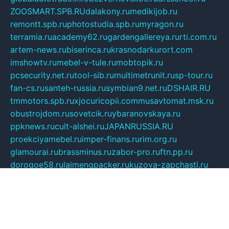
ZOOSMART.SPB.RU
dalakony.ru
medikijob.ru
remontt.spb.ru
photostudia.spb.ru
myragon.ru
terramia.ru
academy62.ru
gardengallereya.ru
rti.com.ru
artem-news.ru
biserinca.ru
krasnodarkurort.com
imshowtv.ru
mebel-v-tule.ru
mobtopik.ru
pcsecurity.net.ru
tool-sib.ru
multimetrunit.ru
sp-tour.ru
fan-cs.ru
santeh-russia.ru
symbian9.net.ru
DSHAIR.RU
tmmotors.spb.ru
xjocuricopii.com
musavtomat.msk.ru
obustrojdom.ru
sovetcik.ru
ybaranovskaya.ru
ppknews.ru
cult-alshei.ru
JAPANRUSSIA.RU
proekciyamebel.ru
imper-finans.ru
rim.org.ru
glamourai.ru
brassminus.ru
zabor-pro.ru
ftn.pp.ru
dorogoe58.ru
laimengpacker.ru
kuzova-zapchasti.ru
sageerp.ru
taxodrom.ru
dsrazvitie.ru
hardcity.net.ru
ratinghomegames.ru
topservice25.ru
gubernyan.ru
gtglasslined.ru
ii4.ru
tssport.spb.ru
andorra24.com
blackwallstreet.ru
oboimos.ru
optim-doors.com.ru
ikuch.ru
nycr.org.ru
npa21.ru
vremya-ch.spb.ru