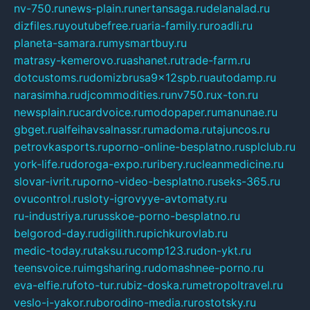
nv-750.ru
news-plain.ru
nertansaga.ru
delanalad.ru
dizfiles.ru
youtubefree.ru
aria-family.ru
roadli.ru
planeta-samara.ru
mysmartbuy.ru
matrasy-kemerovo.ru
ashanet.ru
trade-farm.ru
dotcustoms.ru
domizbrusa9x12spb.ru
autodamp.ru
narasimha.ru
djcommodities.ru
nv750.ru
x-ton.ru
newsplain.ru
cardvoice.ru
modopaper.ru
manunae.ru
gbget.ru
alfeihavsalnassr.ru
madoma.ru
tajuncos.ru
petrovkasports.ru
porno-online-besplatno.ru
splclub.ru
york-life.ru
doroga-expo.ru
ribery.ru
cleanmedicine.ru
slovar-ivrit.ru
porno-video-besplatno.ru
seks-365.ru
ovucontrol.ru
sloty-igrovyye-avtomaty.ru
ru-industriya.ru
russkoe-porno-besplatno.ru
belgorod-day.ru
digilith.ru
pichkurovlab.ru
medic-today.ru
taksu.ru
comp123.ru
don-ykt.ru
teensvoice.ru
imgsharing.ru
domashnee-porno.ru
eva-elfie.ru
foto-tur.ru
biz-doska.ru
metropoltravel.ru
veslo-i-yakor.ru
borodino-media.ru
rostotsky.ru