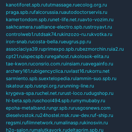
kanotiforet.spb.ru
tutmassage.ru
ecolog.org.ru
praga.spb.ru
falcorussia.ru
autodoctorservis.ru
kamertondom.spb.ru
net-life.net.ru
avto-vozim.ru
sakhcamera.ru
alliance-electro.spb.ru
stroyavt.ru
controlweb1.ru
tdsak74.ru
kinzozo-ru.ru
kvotka.ru
iron-snab.ru
costa-bella.ru
eugrus.pp.ru
associaciya39.ru
primexpo.spb.ru
bezmorchin.ru
ia2.ru
cpt21.ru
ispecspb.ru
regahost.ru
kolosok-elita.ru
tae-kwon.ru
consrio.com.ru
insiam.ru
avegainfo.ru
archery161.ru
bigencyclica.ru
vlast16.ru
korru.net
sarmiento.spb.su
extelopedia.ru
lammin-suo.spb.ru
iskatour.spb.ru
snpi.org.ru
running-line.ru
krygeva-spa.ru
chel.net.ru
rust-loco.ru
dugshop.ru
hl-beta.spb.ru
school494.spb.ru
mymubaby.ru
epoha-metalband.ru
ngr.spb.ru
rusgosnews.com
dieselvostok.ru
24hostel.msk.ru
w-dev.ru
f-ship.ru
regsmi.ru
filmnetwork.ru
malinasp.ru
kinosvin.ru
h2o-salon.ru
malutkayork.ru
deltaprim.spb.ru