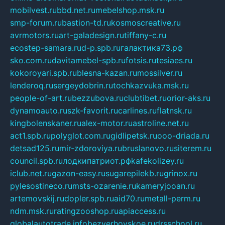
mobilvest.ru
bbd.net.ru
mebelshop.msk.ru
smp-forum.ru
bastion-td.ru
kosmoscreative.ru
avrmotors.ru
art-galadesign.ru
tiffany-c.ru
ecostep-samara.ru
d-p.spb.ru
галактика73.рф
sko.com.ru
davitamebel-spb.ru
fotsis.ru
tesiaes.ru
kokoroyari.spb.ru
blesna-kazan.ru
mossilver.ru
lenderoq.ru
sergeydobrin.ru
tochkazvuka.msk.ru
people-of-art.ru
bezzubova.ru
clubtibet.ru
orior-aks.ru
dynamoauto.ru
szk-favorit.ru
carlines.ru
flatnsk.ru
kingbolenskaner.ru
alex-motor.ru
astroline.net.ru
act1.spb.ru
polyglot.com.ru
gidlipetsk.ru
ooo-driada.ru
detsad125.ru
mir-zdoroviya.ru
bruslanovo.ru
siterem.ru
council.spb.ru
лодкипатриот.рф
kafekolizey.ru
iclub.net.ru
gazon-easy.ru
sugarepilekb.ru
grinox.ru
pylesostineco.ru
msts-ozarenie.ru
kameryjooan.ru
artemovskij.ru
dopler.spb.ru
aid70.ru
metall-perm.ru
ndm.msk.ru
ratingzooshop.ru
apiaccess.ru
globalautotrade.info
bezverhovskoe.ru
drsschool.ru