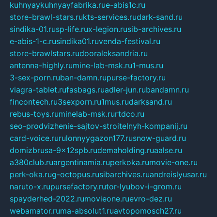
kuhnyaykuhnyayfabrika.ru
e-abis1c.ru
store-brawl-stars.ru
kts-services.ru
dark-sand.ru
sindika-01.ru
sp-life.ru
x-legion.ru
sib-archives.ru
e-abis-1-c.ru
sindika01.ru
venda-festival.ru
store-brawlstars.ru
dooraleksandria.ru
antenna-highly.ru
mine-lab-msk.ru
1-mus.ru
3-sex-porn.ru
ban-damn.ru
purse-factory.ru
viagra-tablet.ru
fasbags.ru
adler-jun.ru
bandamn.ru
fincontech.ru
3sexporn.ru
1mus.ru
darksand.ru
rebus-toys.ru
minelab-msk.ru
rtdco.ru
seo-prodvizhenie-sajtov-stroitelnyh-kompanij.ru
card-voice.ru
rulonnyygazon177.ru
snow-guard.ru
domizbrusa-9x12spb.ru
demaholding.ru
aalse.ru
a380club.ru
argentinamia.ru
perkoka.ru
movie-one.ru
perk-oka.ru
g-octopus.ru
sibarchives.ru
andreislyusar.ru
naruto-x.ru
pursefactory.ru
tor-lyubov-i-grom.ru
spayderhed-2022.ru
movieone.ru
evro-dez.ru
webamator.ru
ma-absolut1.ru
avtopomosch27.ru