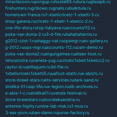
miraclecoon.ru
pongup.ru
hostel65.ru
liura.ru
glasspb.ru
firehunters.ru
gribowo.ru
gnalis.ru
bulkitula.ru
hometown-france.ru
1-xbeticricetc-1-xbetti-5.ru
shop-garena.ru
cricetc-1-xbetr-1-xbetcc-2.ru
one-life-story.ru
top-halyava.ru
accounts112.ru
poka-vse-doma-2.ru
3-d-file.ru
hahahaharms.ru
g2012.ru
tst-1.ru
shaggy-cat.ru
opsmgr.ru
ev-gallery.ru
g-2012.ru
ops-mgr.ru
accounts-112.ru
csm-demo.ru
poka-vse-doma2.ru
airgungames.ru
allseo-host.ru
tehosmotre.ru
varieta-yug.ru
cricetc1xbetr1xbetcc2.ru
raytor-d.ru
atillagunn.ru
3d-file.ru
1xbeticricetc1xbetti5.ru
uafoot-statti.ru
e-abis1c.ru
store-brawl-stars.ru
kts-services.ru
dark-sand.ru
sindika-01.ru
sp-life.ru
x-legion.ru
sib-archives.ru
e-abis-1-c.ru
sindika01.ru
venda-festival.ru
store-brawlstars.ru
dooraleksandria.ru
antenna-highly.ru
mine-lab-msk.ru
1-mus.ru
3-sex-porn.ru
ban-damn.ru
purse-factory.ru