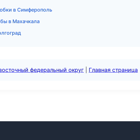
робки в Симферополь
жбы в Махачкала
олгоград
евосточный федеральный округ
|
Главная страница