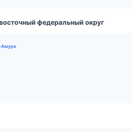
евосточный федеральный округ
а-Амуре