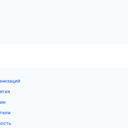
ганизаций
ятия
сии
ители
мость