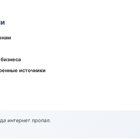
ми
онам
 бизнеса
еренные источники
да интернет пропал.