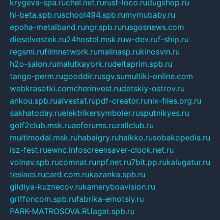
krygeva-spa.ru
chel.net.ru
rust-loco.ru
dugshop.ru
hl-beta.spb.ru
school494.spb.ru
mymubaby.ru
epoha-metalband.ru
ngr.spb.ru
rusgosnews.com
dieselvostok.ru
24hostel.msk.ru
w-dev.ru
f-ship.ru
regsmi.ru
filmnetwork.ru
malinasp.ru
kinosvin.ru
h2o-salon.ru
malutkayork.ru
deltaprim.spb.ru
tango-perm.ru
gooddir.ru
sgv.su
multiki-online.com
webkrasotki.com
cherinvest.ru
detskiy-ostrov.ru
ankou.spb.ru
alvesta1.ru
pdf-creator.ru
nix-files.org.ru
sakhatoday.ru
elektrikersymboler.ru
sputnikyes.ru
golf2club.msk.ru
aeforums.ru
zallclub.ru
multimodal.msk.ru
habaigry.ru
haikko.ru
sobakopedia.ru
isz-fest.ru
ewnc.info
screensaver-clock.net.ru
volnav.spb.ru
comnat.ru
npf.net.ru
7bit.pp.ru
kalugatur.ru
tesiaes.ru
card.com.ru
kazanka.spb.ru
gildiya-kuznecov.ru
kameryboavision.ru
griffoncom.spb.ru
fabrika-emotsiy.ru
PARK-MATROSOVA.RU
agat.spb.ru