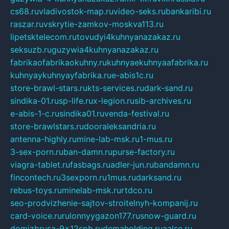
cs68.ru
vladivostok-map.ru
video-seks.ru
bankaribi.ru
raszar.ru
vskrytie-zamkov-moskva113.ru
lipetsktelecom.ru
tovudyi4kuhnyanazakaz.ru
seksuzb.ru
guzywia4kuhnyanazakaz.ru
fabrikaofabrikaokuhny.ru
kuhnyaekuhnyaafabrika.ru
kuhnyaykuhnyayfabrika.ru
e-abis1c.ru
store-brawl-stars.ru
kts-services.ru
dark-sand.ru
sindika-01.ru
sp-life.ru
x-legion.ru
sib-archives.ru
e-abis-1-c.ru
sindika01.ru
venda-festival.ru
store-brawlstars.ru
dooraleksandria.ru
antenna-highly.ru
mine-lab-msk.ru
1-mus.ru
3-sex-porn.ru
ban-damn.ru
purse-factory.ru
viagra-tablet.ru
fasbags.ru
adler-jun.ru
bandamn.ru
fincontech.ru
3sexporn.ru
1mus.ru
darksand.ru
rebus-toys.ru
minelab-msk.ru
rtdco.ru
seo-prodvizhenie-sajtov-stroitelnyh-kompanij.ru
card-voice.ru
rulonnyygazon177.ru
snow-guard.ru
domizbrusa-9x12spb.ru
demaholding.ru
aalse.ru