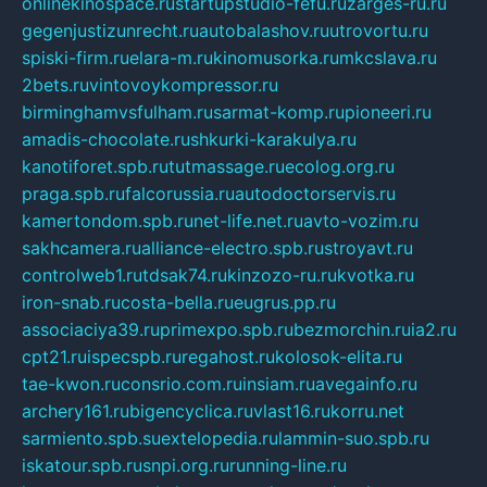
onlinekinospace.ru
startupstudio-fefu.ru
zarges-ru.ru
gegenjustizunrecht.ru
autobalashov.ru
utrovortu.ru
spiski-firm.ru
elara-m.ru
kinomusorka.ru
mkcslava.ru
2bets.ru
vintovoykompressor.ru
birminghamvsfulham.ru
sarmat-komp.ru
pioneeri.ru
amadis-chocolate.ru
shkurki-karakulya.ru
kanotiforet.spb.ru
tutmassage.ru
ecolog.org.ru
praga.spb.ru
falcorussia.ru
autodoctorservis.ru
kamertondom.spb.ru
net-life.net.ru
avto-vozim.ru
sakhcamera.ru
alliance-electro.spb.ru
stroyavt.ru
controlweb1.ru
tdsak74.ru
kinzozo-ru.ru
kvotka.ru
iron-snab.ru
costa-bella.ru
eugrus.pp.ru
associaciya39.ru
primexpo.spb.ru
bezmorchin.ru
ia2.ru
cpt21.ru
ispecspb.ru
regahost.ru
kolosok-elita.ru
tae-kwon.ru
consrio.com.ru
insiam.ru
avegainfo.ru
archery161.ru
bigencyclica.ru
vlast16.ru
korru.net
sarmiento.spb.su
extelopedia.ru
lammin-suo.spb.ru
iskatour.spb.ru
snpi.org.ru
running-line.ru