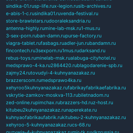
sindika-01.ru
sp-life.ru
x-legion.ru
sib-archives.ru
e-abis-1-c.ru
sindika01.ru
venda-festival.ru
store-brawlstars.ru
dooraleksandria.ru
antenna-highly.ru
mine-lab-msk.ru
1-mus.ru
3-sex-porn.ru
ban-damn.ru
purse-factory.ru
viagra-tablet.ru
fasbags.ru
adler-jun.ru
bandamn.ru
fincontech.ru
3sexporn.ru
1mus.ru
darksand.ru
rebus-toys.ru
minelab-msk.ru
alabuga-cityhotel.ru
medsprawo-4-ka.ru
2864420.ru
blagodarenie-spb.ru
zajmy24.ru
tovudyi-4-kuhnyanazakaz.ru
brazzerscom.ru
medsprawo4ka.ru
xehyroo5kuhnyanazakaz.ru
fabrikayfabrikaefabrika.ru
vskrytie-zamkov-moskva-113.ru
biletnadom.ru
zed-online.ru
pimchax.ru
brazzers-hd.ru
z-host.ru
kitubeu2kuhnyanazakaz.ru
naperekate.ru
kuhnyaofabrikaufabrik.ru
kitubeu-2-kuhnyanazakaz.ru
xehyroo-5-kuhnyanazakaz.ru
cs-68.ru
guzywia-4-kuhnyanazakaz.ru
mir-tk.ru
vlknrussia.ru