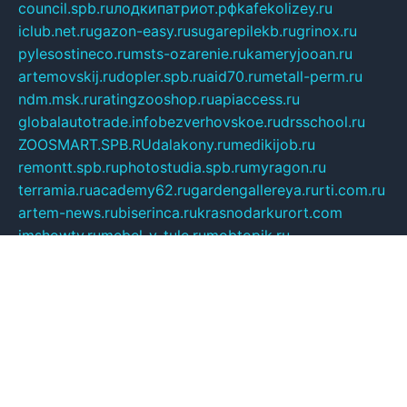
council.spb.ru
лодкипатриот.рф
kafekolizey.ru
iclub.net.ru
gazon-easy.ru
sugarepilekb.ru
grinox.ru
pylesostineco.ru
msts-ozarenie.ru
kameryjooan.ru
artemovskij.ru
dopler.spb.ru
aid70.ru
metall-perm.ru
ndm.msk.ru
ratingzooshop.ru
apiaccess.ru
globalautotrade.info
bezverhovskoe.ru
drsschool.ru
ZOOSMART.SPB.RU
dalakony.ru
medikijob.ru
remontt.spb.ru
photostudia.spb.ru
myragon.ru
terramia.ru
academy62.ru
gardengallereya.ru
rti.com.ru
artem-news.ru
biserinca.ru
krasnodarkurort.com
imshowtv.ru
mebel-v-tule.ru
mobtopik.ru
pcsecurity.net.ru
tool-sib.ru
multimetrunit.ru
sp-tour.ru
fan-cs.ru
santeh-russia.ru
symbian9.net.ru
DSHAIR.RU
tmmotors.spb.ru
xjocuricopii.com
musavtomat.msk.ru
obustrojdom.ru
sovetcik.ru
ybaranovskaya.ru
ppknews.ru
cult-alshei.ru
JAPANRUSSIA.RU
proekciyamebel.ru
imper-finans.ru
rim.org.ru
glamourai.ru
brassminus.ru
zabor-pro.ru
ftn.pp.ru