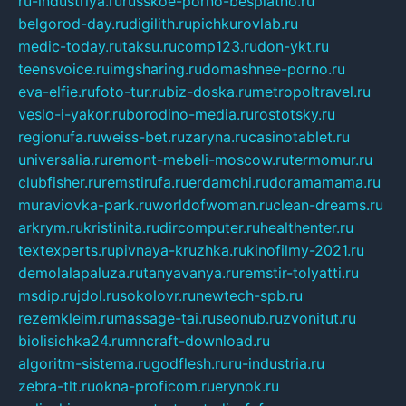
ru-industriya.ru
russkoe-porno-besplatno.ru
belgorod-day.ru
digilith.ru
pichkurovlab.ru
medic-today.ru
taksu.ru
comp123.ru
don-ykt.ru
teensvoice.ru
imgsharing.ru
domashnee-porno.ru
eva-elfie.ru
foto-tur.ru
biz-doska.ru
metropoltravel.ru
veslo-i-yakor.ru
borodino-media.ru
rostotsky.ru
regionufa.ru
weiss-bet.ru
zaryna.ru
casinotablet.ru
universalia.ru
remont-mebeli-moscow.ru
termomur.ru
clubfisher.ru
remstirufa.ru
erdamchi.ru
doramamama.ru
muraviovka-park.ru
worldofwoman.ru
clean-dreams.ru
arkrym.ru
kristinita.ru
dircomputer.ru
healthenter.ru
textexperts.ru
pivnaya-kruzhka.ru
kinofilmy-2021.ru
demolalapaluza.ru
tanyavanya.ru
remstir-tolyatti.ru
msdip.ru
jdol.ru
sokolovr.ru
newtech-spb.ru
rezemkleim.ru
massage-tai.ru
seonub.ru
zvonitut.ru
biolisichka24.ru
mncraft-download.ru
algoritm-sistema.ru
godflesh.ru
ru-industria.ru
zebra-tlt.ru
okna-proficom.ru
erynok.ru