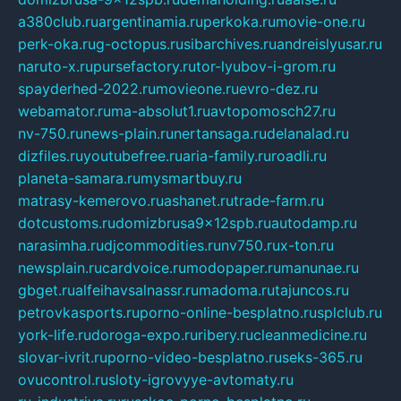
a380club.ru
argentinamia.ru
perkoka.ru
movie-one.ru
perk-oka.ru
g-octopus.ru
sibarchives.ru
andreislyusar.ru
naruto-x.ru
pursefactory.ru
tor-lyubov-i-grom.ru
spayderhed-2022.ru
movieone.ru
evro-dez.ru
webamator.ru
ma-absolut1.ru
avtopomosch27.ru
nv-750.ru
news-plain.ru
nertansaga.ru
delanalad.ru
dizfiles.ru
youtubefree.ru
aria-family.ru
roadli.ru
planeta-samara.ru
mysmartbuy.ru
matrasy-kemerovo.ru
ashanet.ru
trade-farm.ru
dotcustoms.ru
domizbrusa9x12spb.ru
autodamp.ru
narasimha.ru
djcommodities.ru
nv750.ru
x-ton.ru
newsplain.ru
cardvoice.ru
modopaper.ru
manunae.ru
gbget.ru
alfeihavsalnassr.ru
madoma.ru
tajuncos.ru
petrovkasports.ru
porno-online-besplatno.ru
splclub.ru
york-life.ru
doroga-expo.ru
ribery.ru
cleanmedicine.ru
slovar-ivrit.ru
porno-video-besplatno.ru
seks-365.ru
ovucontrol.ru
sloty-igrovyye-avtomaty.ru