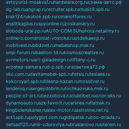
avtoyurist-moskva1.ru
hardware.org.ru
схема-авто.рф
dg-lab.ru
angrup.ru
recruiter.spb.ru
music8.spb.ru
krsk124.ru
kubok.spb.ru
romanofforex.ru
analitikaplus.ru
spyonline.ru
zosikamery.ru
sloboda-ural.pp.ru
AUTO-COM.SU
hohota.net
alimy.ru
online-z.com
aromat-vostoka.ru
otdelkaexp.ru
mobilvest.ru
bbd.net.ru
mebelshop.msk.ru
smp-forum.ru
bastion-td.ru
kosmoscreative.ru
avrmotors.ru
art-galadesign.ru
tiffany-c.ru
ecostep-samara.ru
d-p.spb.ru
галактика73.рф
sko.com.ru
davitamebel-spb.ru
fotsis.ru
tesiaes.ru
kokoroyari.spb.ru
blesna-kazan.ru
mossilver.ru
lenderoq.ru
sergeydobrin.ru
tochkazvuka.msk.ru
people-of-art.ru
bezzubova.ru
clubtibet.ru
orior-aks.ru
dynamoauto.ru
szk-favorit.ru
carlines.ru
flatnsk.ru
kingbolenskaner.ru
alex-motor.ru
astroline.net.ru
act1.spb.ru
polyglot.com.ru
gidlipetsk.ru
ooo-driada.ru
detsad125.ru
mir-zdoroviya.ru
bruslanovo.ru
siterem.ru