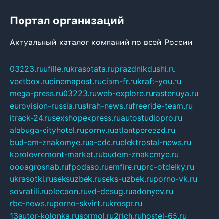
Портал организаций
Актуальный каталог компаний по всей России
03223.ru
ufille.ru
krasotata.ru
prazdnikdushi.ru
veetbox.ru
cinemapost.ru
ciam-fr.ru
kraft-you.ru
mega-press.ru
03223.ru
web-explore.ru
rastenuya.ru
eurovision-russia.ru
strah-news.ru
freeride-team.ru
itrack-24.ru
sexshopexpress.ru
autostudiopro.ru
alabuga-cityhotel.ru
pornv.ru
atlantpereezd.ru
bud-em-znakomye.ru
a-cdc.ru
elektrostal-news.ru
korolevremont-market.ru
budem-znakomye.ru
oooagrosnab.ru
fpodaso.ru
emfire.ru
pro-otdelky.ru
ukrasotki.ru
seksuzbek.ru
seks-uzbek.ru
porno-vk.ru
sovratili.ru
olecoon.ru
vd-dosug.ru
adonyev.ru
rbc-news.ru
porno-skvirt.ru
krospr.ru
13autor-kolonka.ru
sormol.ru
2rich.ru
hostel-65.ru