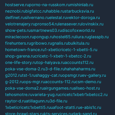
hostserve.ru
porno-na-russkom.ru
mishinlab.ru
neznobi.ru
bigfatcc.ru
habble.ru
starbucksvia.ru
delfinet.ru
silvernano.ru
elestal.ru
vektor-doroga.ru
velotrenajery.ru
pronso54.ru
lenasever.ru
lovinskix.ru
show-pets.ru
smartnews03.ru
discofoxworld.ru
miraclecoon.ru
pongup.ru
hostel65.ru
liura.ru
glasspb.ru
firehunters.ru
gribowo.ru
gnalis.ru
bulkitula.ru
hometown-france.ru
1-xbeticricetc-1-xbetti-5.ru
shop-garena.ru
cricetc-1-xbetr-1-xbetcc-2.ru
one-life-story.ru
top-halyava.ru
accounts112.ru
poka-vse-doma-2.ru
3-d-file.ru
hahahaharms.ru
g2012.ru
tst-1.ru
shaggy-cat.ru
opsmgr.ru
ev-gallery.ru
g-2012.ru
ops-mgr.ru
accounts-112.ru
csm-demo.ru
poka-vse-doma2.ru
airgungames.ru
allseo-host.ru
tehosmotre.ru
varieta-yug.ru
cricetc1xbetr1xbetcc2.ru
raytor-d.ru
atillagunn.ru
3d-file.ru
1xbeticricetc1xbetti5.ru
uafoot-statti.ru
e-abis1c.ru
store-brawl-stars.ru
kts-services.ru
dark-sand.ru