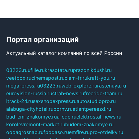
Портал организаций
Актуальный каталог компаний по всей России
03223.ru
ufille.ru
krasotata.ru
prazdnikdushi.ru
veetbox.ru
cinemapost.ru
ciam-fr.ru
kraft-you.ru
mega-press.ru
03223.ru
web-explore.ru
rastenuya.ru
eurovision-russia.ru
strah-news.ru
freeride-team.ru
itrack-24.ru
sexshopexpress.ru
autostudiopro.ru
alabuga-cityhotel.ru
pornv.ru
atlantpereezd.ru
bud-em-znakomye.ru
a-cdc.ru
elektrostal-news.ru
korolevremont-market.ru
budem-znakomye.ru
oooagrosnab.ru
fpodaso.ru
emfire.ru
pro-otdelky.ru