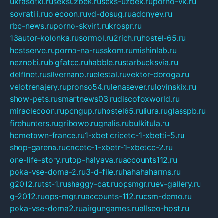
ukrasotki.ru
seksuzbek.ru
seks-uzbek.ru
porno-vk.ru
sovratili.ru
olecoon.ru
vd-dosug.ru
adonyev.ru
rbc-news.ru
porno-skvirt.ru
krospr.ru
13autor-kolonka.ru
sormol.ru
2rich.ru
hostel-65.ru
hostserve.ru
porno-na-russkom.ru
mishinlab.ru
neznobi.ru
bigfatcc.ru
habble.ru
starbucksvia.ru
delfinet.ru
silvernano.ru
elestal.ru
vektor-doroga.ru
velotrenajery.ru
pronso54.ru
lenasever.ru
lovinskix.ru
show-pets.ru
smartnews03.ru
discofoxworld.ru
miraclecoon.ru
pongup.ru
hostel65.ru
liura.ru
glasspb.ru
firehunters.ru
gribowo.ru
gnalis.ru
bulkitula.ru
hometown-france.ru
1-xbeticricetc-1-xbetti-5.ru
shop-garena.ru
cricetc-1-xbetr-1-xbetcc-2.ru
one-life-story.ru
top-halyava.ru
accounts112.ru
poka-vse-doma-2.ru
3-d-file.ru
hahahaharms.ru
g2012.ru
tst-1.ru
shaggy-cat.ru
opsmgr.ru
ev-gallery.ru
g-2012.ru
ops-mgr.ru
accounts-112.ru
csm-demo.ru
poka-vse-doma2.ru
airgungames.ru
allseo-host.ru