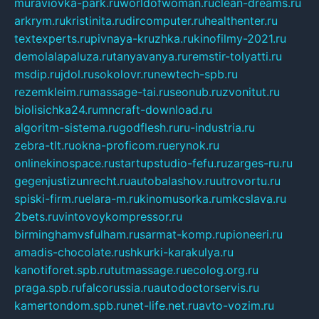
muraviovka-park.ru
worldofwoman.ru
clean-dreams.ru
arkrym.ru
kristinita.ru
dircomputer.ru
healthenter.ru
textexperts.ru
pivnaya-kruzhka.ru
kinofilmy-2021.ru
demolalapaluza.ru
tanyavanya.ru
remstir-tolyatti.ru
msdip.ru
jdol.ru
sokolovr.ru
newtech-spb.ru
rezemkleim.ru
massage-tai.ru
seonub.ru
zvonitut.ru
biolisichka24.ru
mncraft-download.ru
algoritm-sistema.ru
godflesh.ru
ru-industria.ru
zebra-tlt.ru
okna-proficom.ru
erynok.ru
onlinekinospace.ru
startupstudio-fefu.ru
zarges-ru.ru
gegenjustizunrecht.ru
autobalashov.ru
utrovortu.ru
spiski-firm.ru
elara-m.ru
kinomusorka.ru
mkcslava.ru
2bets.ru
vintovoykompressor.ru
birminghamvsfulham.ru
sarmat-komp.ru
pioneeri.ru
amadis-chocolate.ru
shkurki-karakulya.ru
kanotiforet.spb.ru
tutmassage.ru
ecolog.org.ru
praga.spb.ru
falcorussia.ru
autodoctorservis.ru
kamertondom.spb.ru
net-life.net.ru
avto-vozim.ru