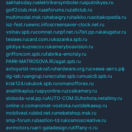
sakhatoday.ru
elektrikersymboler.ru
sputnikyes.ru
golf2club.msk.ru
aeforums.ru
zallclub.ru
multimodal.msk.ru
habaigry.ru
haikko.ru
sobakopedia.ru
isz-fest.ru
ewnc.info
screensaver-clock.net.ru
volnav.spb.ru
comnat.ru
npf.net.ru
7bit.pp.ru
kalugatur.ru
tesiaes.ru
card.com.ru
kazanka.spb.ru
gildiya-kuznecov.ru
kameryboavision.ru
griffoncom.spb.ru
fabrika-emotsiy.ru
PARK-MATROSOVA.RU
agat.spb.ru
avtoyurist-moskva1.ru
hardware.org.ru
схема-авто.рф
dg-lab.ru
angrup.ru
recruiter.spb.ru
music8.spb.ru
krsk124.ru
kubok.spb.ru
romanofforex.ru
analitikaplus.ru
spyonline.ru
zosikamery.ru
sloboda-ural.pp.ru
AUTO-COM.SU
hohota.net
alimy.ru
online-z.com
aromat-vostoka.ru
otdelkaexp.ru
mobilvest.ru
bbd.net.ru
mebelshop.msk.ru
smp-forum.ru
bastion-td.ru
kosmoscreative.ru
avrmotors.ru
art-galadesign.ru
tiffany-c.ru