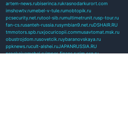
artem-news.ru
biserinca.ru
krasnodarkurort.com
imshowtv.ru
mebel-v-tule.ru
mobtopik.ru
pcsecurity.net.ru
tool-sib.ru
multimetrunit.ru
sp-tour.ru
fan-cs.ru
santeh-russia.ru
symbian9.net.ru
DSHAIR.RU
tmmotors.spb.ru
xjocuricopii.com
musavtomat.msk.ru
obustrojdom.ru
sovetcik.ru
ybaranovskaya.ru
ppknews.ru
cult-alshei.ru
JAPANRUSSIA.RU
proekciyamebel.ru
imper-finans.ru
rim.org.ru
glamourai.ru
brassminus.ru
zabor-pro.ru
ftn.pp.ru
dorogoe58.ru
laimengpacker.ru
kuzova-zapchasti.ru
sageerp.ru
taxodrom.ru
dsrazvitie.ru
hardcity.net.ru
ratinghomegames.ru
topservice25.ru
gubernyan.ru
gtglasslined.ru
ii4.ru
tssport.spb.ru
andorra24.com
blackwallstreet.ru
oboimos.ru
optim-doors.com.ru
ikuch.ru
nycr.org.ru
npa21.ru
vremya-ch.spb.ru
desert000.ru
ivtorgi.ru
ifiori.ru
catalog-statei.ru
dcv.org.ru
spetsmaster174.ru
ipkameryhiseeu.ru
dum26.ru
ruspol.spb.ru
fr-opendp.ru
kam-solnyshko.ru