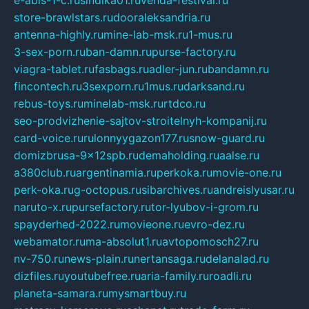
store-brawlstars.ru
dooraleksandria.ru
antenna-highly.ru
mine-lab-msk.ru
1-mus.ru
3-sex-porn.ru
ban-damn.ru
purse-factory.ru
viagra-tablet.ru
fasbags.ru
adler-jun.ru
bandamn.ru
fincontech.ru
3sexporn.ru
1mus.ru
darksand.ru
rebus-toys.ru
minelab-msk.ru
rtdco.ru
seo-prodvizhenie-sajtov-stroitelnyh-kompanij.ru
card-voice.ru
rulonnyygazon177.ru
snow-guard.ru
domizbrusa-9x12spb.ru
demaholding.ru
aalse.ru
a380club.ru
argentinamia.ru
perkoka.ru
movie-one.ru
perk-oka.ru
g-octopus.ru
sibarchives.ru
andreislyusar.ru
naruto-x.ru
pursefactory.ru
tor-lyubov-i-grom.ru
spayderhed-2022.ru
movieone.ru
evro-dez.ru
webamator.ru
ma-absolut1.ru
avtopomosch27.ru
nv-750.ru
news-plain.ru
nertansaga.ru
delanalad.ru
dizfiles.ru
youtubefree.ru
aria-family.ru
roadli.ru
planeta-samara.ru
mysmartbuy.ru