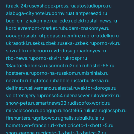
itrack-24.ru
sexshopexpress.ru
autostudiopro.ru
alabuga-cityhotel.ru
pornv.ru
atlantpereezd.ru
bud-em-znakomye.ru
a-cdc.ru
elektrostal-news.ru
korolevremont-market.ru
budem-znakomye.ru
oooagrosnab.ru
fpodaso.ru
emfire.ru
pro-otdelky.ru
ukrasotki.ru
seksuzbek.ru
seks-uzbek.ru
porno-vk.ru
sovratili.ru
olecoon.ru
vd-dosug.ru
adonyev.ru
rbc-news.ru
porno-skvirt.ru
krospr.ru
13autor-kolonka.ru
sormol.ru
2rich.ru
hostel-65.ru
hostserve.ru
porno-na-russkom.ru
mishinlab.ru
neznobi.ru
bigfatcc.ru
habble.ru
starbucksvia.ru
delfinet.ru
silvernano.ru
elestal.ru
vektor-doroga.ru
velotrenajery.ru
pronso54.ru
lenasever.ru
lovinskix.ru
show-pets.ru
smartnews03.ru
discofoxworld.ru
miraclecoon.ru
pongup.ru
hostel65.ru
liura.ru
glasspb.ru
firehunters.ru
gribowo.ru
gnalis.ru
bulkitula.ru
hometown-france.ru
1-xbeticricetc-1-xbetti-5.ru
shop-garena.ru
cricetc-1-xbetr-1-xbetcc-2.ru