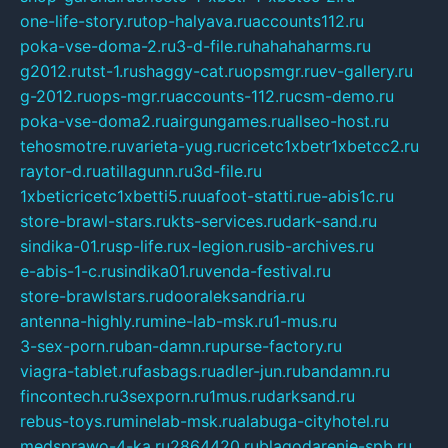
one-life-story.ru
top-halyava.ru
accounts112.ru
poka-vse-doma-2.ru
3-d-file.ru
hahahaharms.ru
g2012.ru
tst-1.ru
shaggy-cat.ru
opsmgr.ru
ev-gallery.ru
g-2012.ru
ops-mgr.ru
accounts-112.ru
csm-demo.ru
poka-vse-doma2.ru
airgungames.ru
allseo-host.ru
tehosmotre.ru
varieta-yug.ru
cricetc1xbetr1xbetcc2.ru
raytor-d.ru
atillagunn.ru
3d-file.ru
1xbeticricetc1xbetti5.ru
uafoot-statti.ru
e-abis1c.ru
store-brawl-stars.ru
kts-services.ru
dark-sand.ru
sindika-01.ru
sp-life.ru
x-legion.ru
sib-archives.ru
e-abis-1-c.ru
sindika01.ru
venda-festival.ru
store-brawlstars.ru
dooraleksandria.ru
antenna-highly.ru
mine-lab-msk.ru
1-mus.ru
3-sex-porn.ru
ban-damn.ru
purse-factory.ru
viagra-tablet.ru
fasbags.ru
adler-jun.ru
bandamn.ru
fincontech.ru
3sexporn.ru
1mus.ru
darksand.ru
rebus-toys.ru
minelab-msk.ru
alabuga-cityhotel.ru
medsprawo-4-ka.ru
2864420.ru
blagodarenie-spb.ru