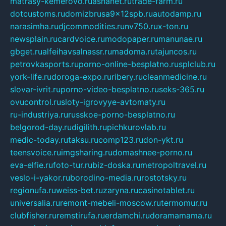
matrasy-kemerovo.ru
ashanet.ru
trade-farm.ru
dotcustoms.ru
domizbrusa9x12spb.ru
autodamp.ru
narasimha.ru
djcommodities.ru
nv750.ru
x-ton.ru
newsplain.ru
cardvoice.ru
modopaper.ru
manunae.ru
gbget.ru
alfeihavsalnassr.ru
madoma.ru
tajuncos.ru
petrovkasports.ru
porno-online-besplatno.ru
splclub.ru
york-life.ru
doroga-expo.ru
ribery.ru
cleanmedicine.ru
slovar-ivrit.ru
porno-video-besplatno.ru
seks-365.ru
ovucontrol.ru
sloty-igrovyye-avtomaty.ru
ru-industriya.ru
russkoe-porno-besplatno.ru
belgorod-day.ru
digilith.ru
pichkurovlab.ru
medic-today.ru
taksu.ru
comp123.ru
don-ykt.ru
teensvoice.ru
imgsharing.ru
domashnee-porno.ru
eva-elfie.ru
foto-tur.ru
biz-doska.ru
metropoltravel.ru
veslo-i-yakor.ru
borodino-media.ru
rostotsky.ru
regionufa.ru
weiss-bet.ru
zaryna.ru
casinotablet.ru
universalia.ru
remont-mebeli-moscow.ru
termomur.ru
clubfisher.ru
remstirufa.ru
erdamchi.ru
doramamama.ru