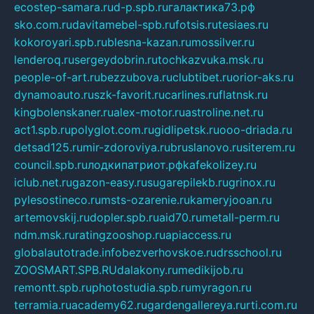
ecostep-samara.ru
d-p.spb.ru
галактика73.рф
sko.com.ru
davitamebel-spb.ru
fotsis.ru
tesiaes.ru
kokoroyari.spb.ru
blesna-kazan.ru
mossilver.ru
lenderoq.ru
sergeydobrin.ru
tochkazvuka.msk.ru
people-of-art.ru
bezzubova.ru
clubtibet.ru
orior-aks.ru
dynamoauto.ru
szk-favorit.ru
carlines.ru
flatnsk.ru
kingbolenskaner.ru
alex-motor.ru
astroline.net.ru
act1.spb.ru
polyglot.com.ru
gidlipetsk.ru
ooo-driada.ru
detsad125.ru
mir-zdoroviya.ru
bruslanovo.ru
siterem.ru
council.spb.ru
лодкипатриот.рф
kafekolizey.ru
iclub.net.ru
gazon-easy.ru
sugarepilekb.ru
grinox.ru
pylesostineco.ru
msts-ozarenie.ru
kameryjooan.ru
artemovskij.ru
dopler.spb.ru
aid70.ru
metall-perm.ru
ndm.msk.ru
ratingzooshop.ru
apiaccess.ru
globalautotrade.info
bezverhovskoe.ru
drsschool.ru
ZOOSMART.SPB.RU
dalakony.ru
medikijob.ru
remontt.spb.ru
photostudia.spb.ru
myragon.ru
terramia.ru
academy62.ru
gardengallereya.ru
rti.com.ru