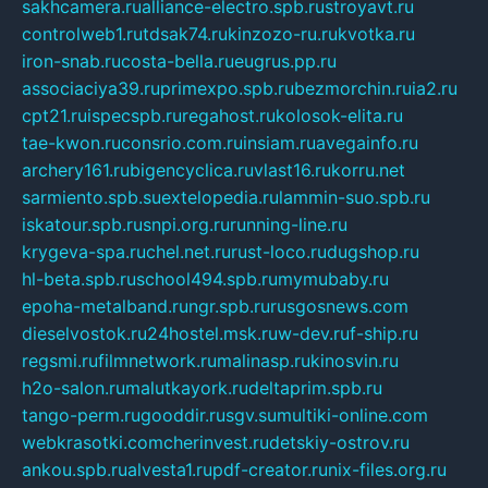
sakhcamera.ru
alliance-electro.spb.ru
stroyavt.ru
controlweb1.ru
tdsak74.ru
kinzozo-ru.ru
kvotka.ru
iron-snab.ru
costa-bella.ru
eugrus.pp.ru
associaciya39.ru
primexpo.spb.ru
bezmorchin.ru
ia2.ru
cpt21.ru
ispecspb.ru
regahost.ru
kolosok-elita.ru
tae-kwon.ru
consrio.com.ru
insiam.ru
avegainfo.ru
archery161.ru
bigencyclica.ru
vlast16.ru
korru.net
sarmiento.spb.su
extelopedia.ru
lammin-suo.spb.ru
iskatour.spb.ru
snpi.org.ru
running-line.ru
krygeva-spa.ru
chel.net.ru
rust-loco.ru
dugshop.ru
hl-beta.spb.ru
school494.spb.ru
mymubaby.ru
epoha-metalband.ru
ngr.spb.ru
rusgosnews.com
dieselvostok.ru
24hostel.msk.ru
w-dev.ru
f-ship.ru
regsmi.ru
filmnetwork.ru
malinasp.ru
kinosvin.ru
h2o-salon.ru
malutkayork.ru
deltaprim.spb.ru
tango-perm.ru
gooddir.ru
sgv.su
multiki-online.com
webkrasotki.com
cherinvest.ru
detskiy-ostrov.ru
ankou.spb.ru
alvesta1.ru
pdf-creator.ru
nix-files.org.ru