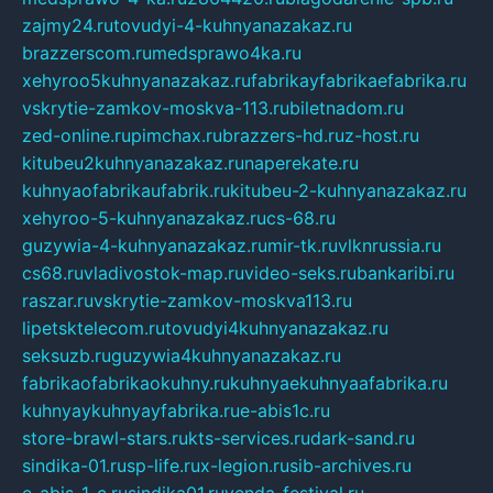
zajmy24.ru
tovudyi-4-kuhnyanazakaz.ru
brazzerscom.ru
medsprawo4ka.ru
xehyroo5kuhnyanazakaz.ru
fabrikayfabrikaefabrika.ru
vskrytie-zamkov-moskva-113.ru
biletnadom.ru
zed-online.ru
pimchax.ru
brazzers-hd.ru
z-host.ru
kitubeu2kuhnyanazakaz.ru
naperekate.ru
kuhnyaofabrikaufabrik.ru
kitubeu-2-kuhnyanazakaz.ru
xehyroo-5-kuhnyanazakaz.ru
cs-68.ru
guzywia-4-kuhnyanazakaz.ru
mir-tk.ru
vlknrussia.ru
cs68.ru
vladivostok-map.ru
video-seks.ru
bankaribi.ru
raszar.ru
vskrytie-zamkov-moskva113.ru
lipetsktelecom.ru
tovudyi4kuhnyanazakaz.ru
seksuzb.ru
guzywia4kuhnyanazakaz.ru
fabrikaofabrikaokuhny.ru
kuhnyaekuhnyaafabrika.ru
kuhnyaykuhnyayfabrika.ru
e-abis1c.ru
store-brawl-stars.ru
kts-services.ru
dark-sand.ru
sindika-01.ru
sp-life.ru
x-legion.ru
sib-archives.ru
e-abis-1-c.ru
sindika01.ru
venda-festival.ru