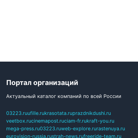
Портал организаций
Актуальный каталог компаний по всей России
03223.ru
ufille.ru
krasotata.ru
prazdnikdushi.ru
veetbox.ru
cinemapost.ru
ciam-fr.ru
kraft-you.ru
mega-press.ru
03223.ru
web-explore.ru
rastenuya.ru
eurovision-russia.ru
strah-news.ru
freeride-team.ru