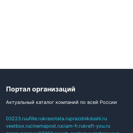
Портал организаций
Актуальный каталог компаний по всей России
03223.ru
ufille.ru
krasotata.ru
prazdnikdushi.ru
veetbox.ru
cinemapost.ru
ciam-fr.ru
kraft-you.ru