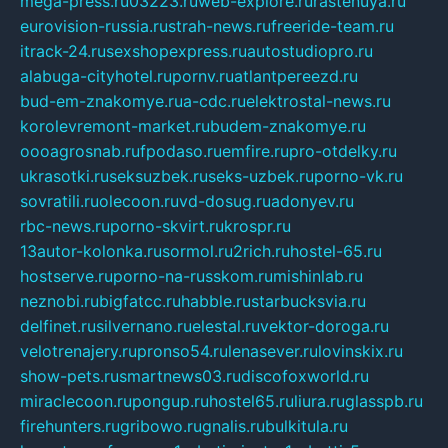
mega-press.ru
03223.ru
web-explore.ru
rastenuya.ru
eurovision-russia.ru
strah-news.ru
freeride-team.ru
itrack-24.ru
sexshopexpress.ru
autostudiopro.ru
alabuga-cityhotel.ru
pornv.ru
atlantpereezd.ru
bud-em-znakomye.ru
a-cdc.ru
elektrostal-news.ru
korolevremont-market.ru
budem-znakomye.ru
oooagrosnab.ru
fpodaso.ru
emfire.ru
pro-otdelky.ru
ukrasotki.ru
seksuzbek.ru
seks-uzbek.ru
porno-vk.ru
sovratili.ru
olecoon.ru
vd-dosug.ru
adonyev.ru
rbc-news.ru
porno-skvirt.ru
krospr.ru
13autor-kolonka.ru
sormol.ru
2rich.ru
hostel-65.ru
hostserve.ru
porno-na-russkom.ru
mishinlab.ru
neznobi.ru
bigfatcc.ru
habble.ru
starbucksvia.ru
delfinet.ru
silvernano.ru
elestal.ru
vektor-doroga.ru
velotrenajery.ru
pronso54.ru
lenasever.ru
lovinskix.ru
show-pets.ru
smartnews03.ru
discofoxworld.ru
miraclecoon.ru
pongup.ru
hostel65.ru
liura.ru
glasspb.ru
firehunters.ru
gribowo.ru
gnalis.ru
bulkitula.ru