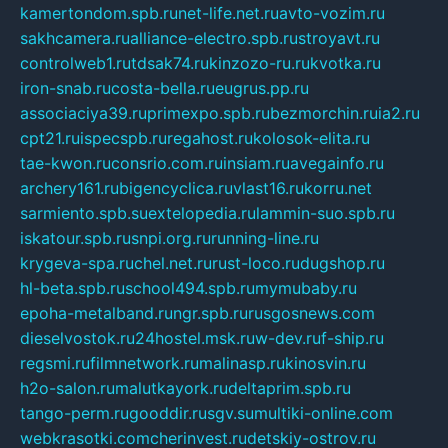
kamertondom.spb.ru
net-life.net.ru
avto-vozim.ru
sakhcamera.ru
alliance-electro.spb.ru
stroyavt.ru
controlweb1.ru
tdsak74.ru
kinzozo-ru.ru
kvotka.ru
iron-snab.ru
costa-bella.ru
eugrus.pp.ru
associaciya39.ru
primexpo.spb.ru
bezmorchin.ru
ia2.ru
cpt21.ru
ispecspb.ru
regahost.ru
kolosok-elita.ru
tae-kwon.ru
consrio.com.ru
insiam.ru
avegainfo.ru
archery161.ru
bigencyclica.ru
vlast16.ru
korru.net
sarmiento.spb.su
extelopedia.ru
lammin-suo.spb.ru
iskatour.spb.ru
snpi.org.ru
running-line.ru
krygeva-spa.ru
chel.net.ru
rust-loco.ru
dugshop.ru
hl-beta.spb.ru
school494.spb.ru
mymubaby.ru
epoha-metalband.ru
ngr.spb.ru
rusgosnews.com
dieselvostok.ru
24hostel.msk.ru
w-dev.ru
f-ship.ru
regsmi.ru
filmnetwork.ru
malinasp.ru
kinosvin.ru
h2o-salon.ru
malutkayork.ru
deltaprim.spb.ru
tango-perm.ru
gooddir.ru
sgv.su
multiki-online.com
webkrasotki.com
cherinvest.ru
detskiy-ostrov.ru