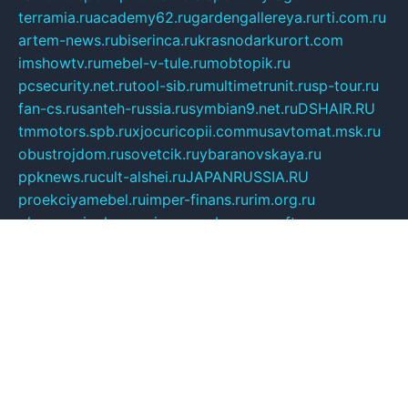
terramia.ru
academy62.ru
gardengallereya.ru
rti.com.ru
artem-news.ru
biserinca.ru
krasnodarkurort.com
imshowtv.ru
mebel-v-tule.ru
mobtopik.ru
pcsecurity.net.ru
tool-sib.ru
multimetrunit.ru
sp-tour.ru
fan-cs.ru
santeh-russia.ru
symbian9.net.ru
DSHAIR.RU
tmmotors.spb.ru
xjocuricopii.com
musavtomat.msk.ru
obustrojdom.ru
sovetcik.ru
ybaranovskaya.ru
ppknews.ru
cult-alshei.ru
JAPANRUSSIA.RU
proekciyamebel.ru
imper-finans.ru
rim.org.ru
glamourai.ru
brassminus.ru
zabor-pro.ru
ftn.pp.ru
dorogoe58.ru
laimengpacker.ru
kuzova-zapchasti.ru
sageerp.ru
taxodrom.ru
dsrazvitie.ru
hardcity.net.ru
ratinghomegames.ru
topservice25.ru
gubernyan.ru
gtglasslined.ru
ii4.ru
tssport.spb.ru
andorra24.com
blackwallstreet.ru
oboimos.ru
optim-doors.com.ru
ikuch.ru
nycr.org.ru
npa21.ru
vremya-ch.spb.ru
desert000.ru
ivtorgi.ru
ifiori.ru
catalog-statei.ru
dcv.org.ru
spetsmaster174.ru
ipkameryhiseeu.ru