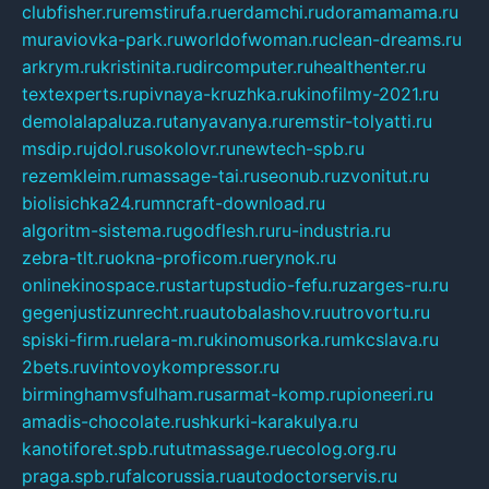
clubfisher.ru
remstirufa.ru
erdamchi.ru
doramamama.ru
muraviovka-park.ru
worldofwoman.ru
clean-dreams.ru
arkrym.ru
kristinita.ru
dircomputer.ru
healthenter.ru
textexperts.ru
pivnaya-kruzhka.ru
kinofilmy-2021.ru
demolalapaluza.ru
tanyavanya.ru
remstir-tolyatti.ru
msdip.ru
jdol.ru
sokolovr.ru
newtech-spb.ru
rezemkleim.ru
massage-tai.ru
seonub.ru
zvonitut.ru
biolisichka24.ru
mncraft-download.ru
algoritm-sistema.ru
godflesh.ru
ru-industria.ru
zebra-tlt.ru
okna-proficom.ru
erynok.ru
onlinekinospace.ru
startupstudio-fefu.ru
zarges-ru.ru
gegenjustizunrecht.ru
autobalashov.ru
utrovortu.ru
spiski-firm.ru
elara-m.ru
kinomusorka.ru
mkcslava.ru
2bets.ru
vintovoykompressor.ru
birminghamvsfulham.ru
sarmat-komp.ru
pioneeri.ru
amadis-chocolate.ru
shkurki-karakulya.ru
kanotiforet.spb.ru
tutmassage.ru
ecolog.org.ru
praga.spb.ru
falcorussia.ru
autodoctorservis.ru