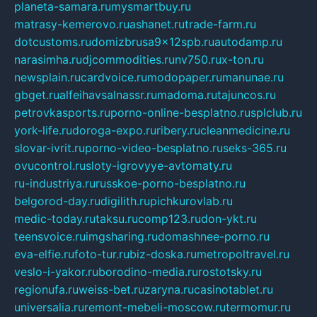
planeta-samara.ru
mysmartbuy.ru
matrasy-kemerovo.ru
ashanet.ru
trade-farm.ru
dotcustoms.ru
domizbrusa9x12spb.ru
autodamp.ru
narasimha.ru
djcommodities.ru
nv750.ru
x-ton.ru
newsplain.ru
cardvoice.ru
modopaper.ru
manunae.ru
gbget.ru
alfeihavsalnassr.ru
madoma.ru
tajuncos.ru
petrovkasports.ru
porno-online-besplatno.ru
splclub.ru
york-life.ru
doroga-expo.ru
ribery.ru
cleanmedicine.ru
slovar-ivrit.ru
porno-video-besplatno.ru
seks-365.ru
ovucontrol.ru
sloty-igrovyye-avtomaty.ru
ru-industriya.ru
russkoe-porno-besplatno.ru
belgorod-day.ru
digilith.ru
pichkurovlab.ru
medic-today.ru
taksu.ru
comp123.ru
don-ykt.ru
teensvoice.ru
imgsharing.ru
domashnee-porno.ru
eva-elfie.ru
foto-tur.ru
biz-doska.ru
metropoltravel.ru
veslo-i-yakor.ru
borodino-media.ru
rostotsky.ru
regionufa.ru
weiss-bet.ru
zaryna.ru
casinotablet.ru
universalia.ru
remont-mebeli-moscow.ru
termomur.ru