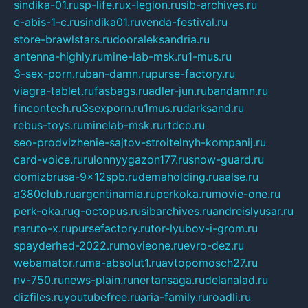
sindika-01.ru
sp-life.ru
x-legion.ru
sib-archives.ru
e-abis-1-c.ru
sindika01.ru
venda-festival.ru
store-brawlstars.ru
dooraleksandria.ru
antenna-highly.ru
mine-lab-msk.ru
1-mus.ru
3-sex-porn.ru
ban-damn.ru
purse-factory.ru
viagra-tablet.ru
fasbags.ru
adler-jun.ru
bandamn.ru
fincontech.ru
3sexporn.ru
1mus.ru
darksand.ru
rebus-toys.ru
minelab-msk.ru
rtdco.ru
seo-prodvizhenie-sajtov-stroitelnyh-kompanij.ru
card-voice.ru
rulonnyygazon177.ru
snow-guard.ru
domizbrusa-9x12spb.ru
demaholding.ru
aalse.ru
a380club.ru
argentinamia.ru
perkoka.ru
movie-one.ru
perk-oka.ru
g-octopus.ru
sibarchives.ru
andreislyusar.ru
naruto-x.ru
pursefactory.ru
tor-lyubov-i-grom.ru
spayderhed-2022.ru
movieone.ru
evro-dez.ru
webamator.ru
ma-absolut1.ru
avtopomosch27.ru
nv-750.ru
news-plain.ru
nertansaga.ru
delanalad.ru
dizfiles.ru
youtubefree.ru
aria-family.ru
roadli.ru