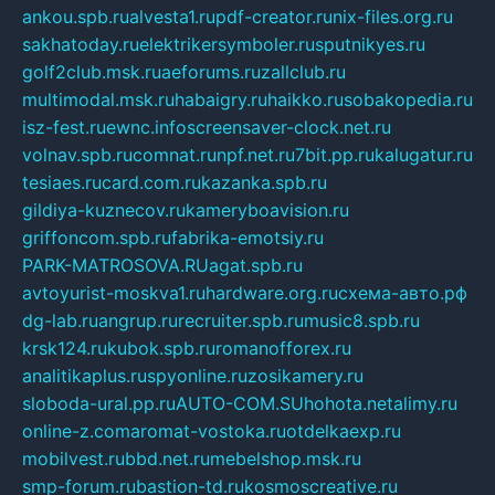
ankou.spb.ru
alvesta1.ru
pdf-creator.ru
nix-files.org.ru
sakhatoday.ru
elektrikersymboler.ru
sputnikyes.ru
golf2club.msk.ru
aeforums.ru
zallclub.ru
multimodal.msk.ru
habaigry.ru
haikko.ru
sobakopedia.ru
isz-fest.ru
ewnc.info
screensaver-clock.net.ru
volnav.spb.ru
comnat.ru
npf.net.ru
7bit.pp.ru
kalugatur.ru
tesiaes.ru
card.com.ru
kazanka.spb.ru
gildiya-kuznecov.ru
kameryboavision.ru
griffoncom.spb.ru
fabrika-emotsiy.ru
PARK-MATROSOVA.RU
agat.spb.ru
avtoyurist-moskva1.ru
hardware.org.ru
схема-авто.рф
dg-lab.ru
angrup.ru
recruiter.spb.ru
music8.spb.ru
krsk124.ru
kubok.spb.ru
romanofforex.ru
analitikaplus.ru
spyonline.ru
zosikamery.ru
sloboda-ural.pp.ru
AUTO-COM.SU
hohota.net
alimy.ru
online-z.com
aromat-vostoka.ru
otdelkaexp.ru
mobilvest.ru
bbd.net.ru
mebelshop.msk.ru
smp-forum.ru
bastion-td.ru
kosmoscreative.ru