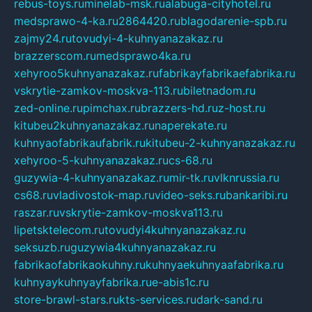
rebus-toys.ru
minelab-msk.ru
alabuga-cityhotel.ru
medsprawo-4-ka.ru
2864420.ru
blagodarenie-spb.ru
zajmy24.ru
tovudyi-4-kuhnyanazakaz.ru
brazzerscom.ru
medsprawo4ka.ru
xehyroo5kuhnyanazakaz.ru
fabrikayfabrikaefabrika.ru
vskrytie-zamkov-moskva-113.ru
biletnadom.ru
zed-online.ru
pimchax.ru
brazzers-hd.ru
z-host.ru
kitubeu2kuhnyanazakaz.ru
naperekate.ru
kuhnyaofabrikaufabrik.ru
kitubeu-2-kuhnyanazakaz.ru
xehyroo-5-kuhnyanazakaz.ru
cs-68.ru
guzywia-4-kuhnyanazakaz.ru
mir-tk.ru
vlknrussia.ru
cs68.ru
vladivostok-map.ru
video-seks.ru
bankaribi.ru
raszar.ru
vskrytie-zamkov-moskva113.ru
lipetsktelecom.ru
tovudyi4kuhnyanazakaz.ru
seksuzb.ru
guzywia4kuhnyanazakaz.ru
fabrikaofabrikaokuhny.ru
kuhnyaekuhnyaafabrika.ru
kuhnyaykuhnyayfabrika.ru
e-abis1c.ru
store-brawl-stars.ru
kts-services.ru
dark-sand.ru