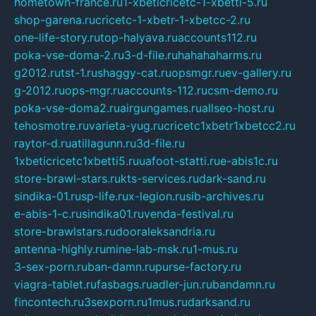
hometown-france.ru
1-xbeticricetc-1-xbetti-5.ru
shop-garena.ru
cricetc-1-xbetr-1-xbetcc-2.ru
one-life-story.ru
top-halyava.ru
accounts112.ru
poka-vse-doma-2.ru
3-d-file.ru
hahahaharms.ru
g2012.ru
tst-1.ru
shaggy-cat.ru
opsmgr.ru
ev-gallery.ru
g-2012.ru
ops-mgr.ru
accounts-112.ru
csm-demo.ru
poka-vse-doma2.ru
airgungames.ru
allseo-host.ru
tehosmotre.ru
varieta-yug.ru
cricetc1xbetr1xbetcc2.ru
raytor-d.ru
atillagunn.ru
3d-file.ru
1xbeticricetc1xbetti5.ru
uafoot-statti.ru
e-abis1c.ru
store-brawl-stars.ru
kts-services.ru
dark-sand.ru
sindika-01.ru
sp-life.ru
x-legion.ru
sib-archives.ru
e-abis-1-c.ru
sindika01.ru
venda-festival.ru
store-brawlstars.ru
dooraleksandria.ru
antenna-highly.ru
mine-lab-msk.ru
1-mus.ru
3-sex-porn.ru
ban-damn.ru
purse-factory.ru
viagra-tablet.ru
fasbags.ru
adler-jun.ru
bandamn.ru
fincontech.ru
3sexporn.ru
1mus.ru
darksand.ru