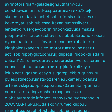
avrmotors.ru
art-galadesign.ru
tiffany-c.ru
ecostep-samara.ru
d-p.spb.ru
галактика73.рф
sko.com.ru
davitamebel-spb.ru
fotsis.ru
tesiaes.ru
kokoroyari.spb.ru
blesna-kazan.ru
mossilver.ru
lenderoq.ru
sergeydobrin.ru
tochkazvuka.msk.ru
people-of-art.ru
bezzubova.ru
clubtibet.ru
orior-aks.ru
dynamoauto.ru
szk-favorit.ru
carlines.ru
flatnsk.ru
kingbolenskaner.ru
alex-motor.ru
astroline.net.ru
act1.spb.ru
polyglot.com.ru
gidlipetsk.ru
ooo-driada.ru
detsad125.ru
mir-zdoroviya.ru
bruslanovo.ru
siterem.ru
council.spb.ru
лодкипатриот.рф
kafekolizey.ru
iclub.net.ru
gazon-easy.ru
sugarepilekb.ru
grinox.ru
pylesostineco.ru
msts-ozarenie.ru
kameryjooan.ru
artemovskij.ru
dopler.spb.ru
aid70.ru
metall-perm.ru
ndm.msk.ru
ratingzooshop.ru
apiaccess.ru
globalautotrade.info
bezverhovskoe.ru
drsschool.ru
ZOOSMART.SPB.RU
dalakony.ru
medikijob.ru
remontt.spb.ru
photostudia.spb.ru
myragon.ru