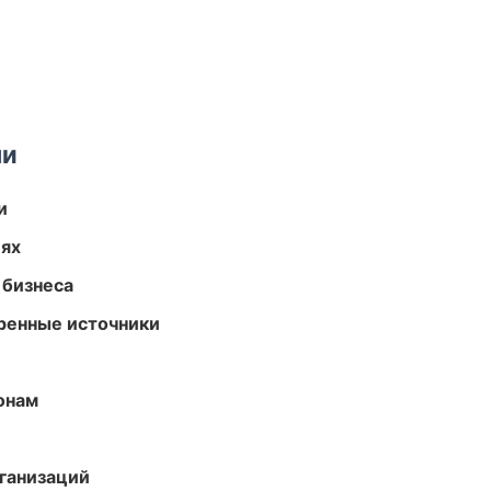
ми
и
иях
 бизнеса
еренные источники
онам
ганизаций