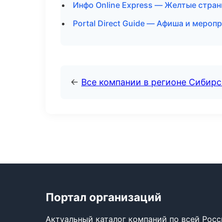
Инфо Online Express — Желтые стран
Portal Direct Guide — Афиша и мероп
←
Все компании в регионе Сибир
Портал организаций
Актуальный каталог компаний по всей Рос