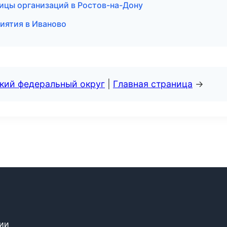
ицы организаций в Ростов-на-Дону
риятия в Иваново
ский федеральный округ
|
Главная страница
→
сии