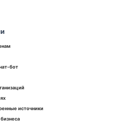
ми
онам
чат-бот
ганизаций
иях
еренные источники
 бизнеса