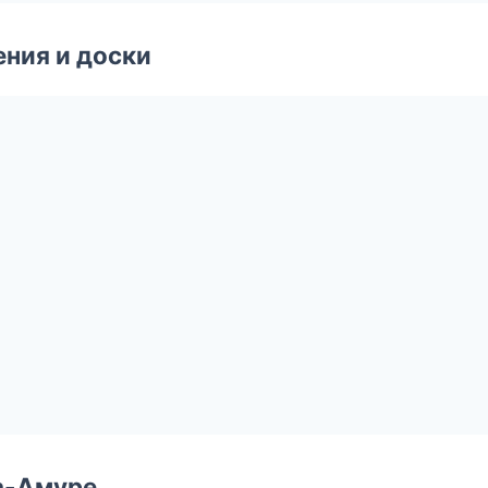
ния и доски
а-Амуре