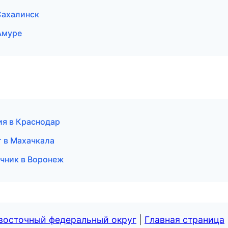
Сахалинск
Амуре
ия в Краснодар
т в Махачкала
очник в Воронеж
евосточный федеральный округ
|
Главная страница