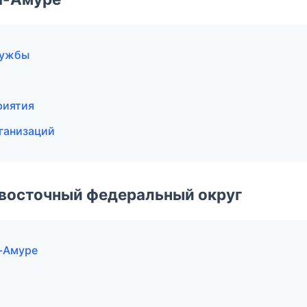
лужбы
риятия
рганизаций
евосточный федеральный округ
а-Амуре