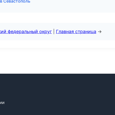
 в Севастополь
кий федеральный округ
|
Главная страница
→
сии