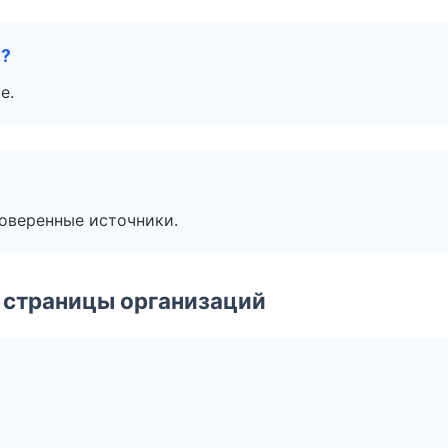
е?
е.
роверенные источники.
 страницы организаций