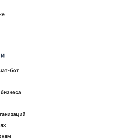
ке
ми
чат-бот
 бизнеса
ганизаций
иях
онам