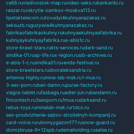
cs68.ru
vladivostok-map.ru
video-seks.ru
bankaribi.ru
raszar.ru
vskrytie-zamkov-moskva113.ru
lipetsktelecom.ru
tovudyi4kuhnyanazakaz.ru
seksuzb.ru
guzywia4kuhnyanazakaz.ru
fabrikaofabrikaokuhny.ru
kuhnyaekuhnyaafabrika.ru
kuhnyaykuhnyayfabrika.ru
e-abis1c.ru
store-brawl-stars.ru
kts-services.ru
dark-sand.ru
sindika-01.ru
sp-life.ru
x-legion.ru
sib-archives.ru
e-abis-1-c.ru
sindika01.ru
venda-festival.ru
store-brawlstars.ru
dooraleksandria.ru
antenna-highly.ru
mine-lab-msk.ru
1-mus.ru
3-sex-porn.ru
ban-damn.ru
purse-factory.ru
viagra-tablet.ru
fasbags.ru
adler-jun.ru
bandamn.ru
fincontech.ru
3sexporn.ru
1mus.ru
darksand.ru
rebus-toys.ru
minelab-msk.ru
rtdco.ru
seo-prodvizhenie-sajtov-stroitelnyh-kompanij.ru
card-voice.ru
rulonnyygazon177.ru
snow-guard.ru
domizbrusa-9x12spb.ru
demaholding.ru
aalse.ru