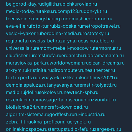
belgorod-day.ru
digilith.ru
pichkurovlab.ru
medic-today.ru
taksu.ru
comp123.ru
don-ykt.ru
teensvoice.ru
imgsharing.ru
domashnee-porno.ru
eva-elfie.ru
foto-tur.ru
biz-doska.ru
metropoltravel.ru
veslo-i-yakor.ru
borodino-media.ru
rostotsky.ru
regionufa.ru
weiss-bet.ru
zaryna.ru
casinotablet.ru
universalia.ru
remont-mebeli-moscow.ru
termomur.ru
clubfisher.ru
remstirufa.ru
erdamchi.ru
doramamama.ru
muraviovka-park.ru
worldofwoman.ru
clean-dreams.ru
arkrym.ru
kristinita.ru
dircomputer.ru
healthenter.ru
textexperts.ru
pivnaya-kruzhka.ru
kinofilmy-2021.ru
demolalapaluza.ru
tanyavanya.ru
remstir-tolyatti.ru
msdip.ru
jdol.ru
sokolovr.ru
newtech-spb.ru
rezemkleim.ru
massage-tai.ru
seonub.ru
zvonitut.ru
biolisichka24.ru
mncraft-download.ru
algoritm-sistema.ru
godflesh.ru
ru-industria.ru
zebra-tlt.ru
okna-proficom.ru
erynok.ru
onlinekinospace.ru
startupstudio-fefu.ru
zarges-ru.ru