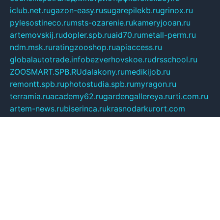
iclub.net.ru
gazon-easy.ru
sugarepilekb.ru
grinox.ru
pylesostineco.ru
msts-ozarenie.ru
kameryjooan.ru
artemovskij.ru
dopler.spb.ru
aid70.ru
metall-perm.ru
ndm.msk.ru
ratingzooshop.ru
apiaccess.ru
globalautotrade.info
bezverhovskoe.ru
drsschool.ru
ZOOSMART.SPB.RU
dalakony.ru
medikijob.ru
remontt.spb.ru
photostudia.spb.ru
myragon.ru
terramia.ru
academy62.ru
gardengallereya.ru
rti.com.ru
artem-news.ru
biserinca.ru
krasnodarkurort.com
imshowtv.ru
mebel-v-tule.ru
mobtopik.ru
pcsecurity.net.ru
tool-sib.ru
multimetrunit.ru
sp-tour.ru
fan-cs.ru
santeh-russia.ru
symbian9.net.ru
DSHAIR.RU
tmmotors.spb.ru
xjocuricopii.com
musavtomat.msk.ru
obustrojdom.ru
sovetcik.ru
ybaranovskaya.ru
ppknews.ru
cult-alshei.ru
JAPANRUSSIA.RU
proekciyamebel.ru
imper-finans.ru
rim.org.ru
glamourai.ru
brassminus.ru
zabor-pro.ru
ftn.pp.ru
dorogoe58.ru
laimengpacker.ru
kuzova-zapchasti.ru