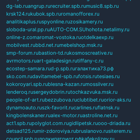
dg-lab.ru
angrup.ru
recruiter.spb.ru
music8.spb.ru
krsk124.ru
kubok.spb.ru
romanofforex.ru
analitikaplus.ru
spyonline.ru
zosikamery.ru
sloboda-ural.pp.ru
AUTO-COM.SU
hohota.net
alimy.ru
online-z.com
aromat-vostoka.ru
otdelkaexp.ru
mobilvest.ru
bbd.net.ru
mebelshop.msk.ru
smp-forum.ru
bastion-td.ru
kosmoscreative.ru
avrmotors.ru
art-galadesign.ru
tiffany-c.ru
ecostep-samara.ru
d-p.spb.ru
галактика73.рф
sko.com.ru
davitamebel-spb.ru
fotsis.ru
tesiaes.ru
kokoroyari.spb.ru
blesna-kazan.ru
mossilver.ru
lenderoq.ru
sergeydobrin.ru
tochkazvuka.msk.ru
people-of-art.ru
bezzubova.ru
clubtibet.ru
orior-aks.ru
dynamoauto.ru
szk-favorit.ru
carlines.ru
flatnsk.ru
kingbolenskaner.ru
alex-motor.ru
astroline.net.ru
act1.spb.ru
polyglot.com.ru
gidlipetsk.ru
ooo-driada.ru
detsad125.ru
mir-zdoroviya.ru
bruslanovo.ru
siterem.ru
council.spb.ru
лодкипатриот.рф
kafekolizey.ru