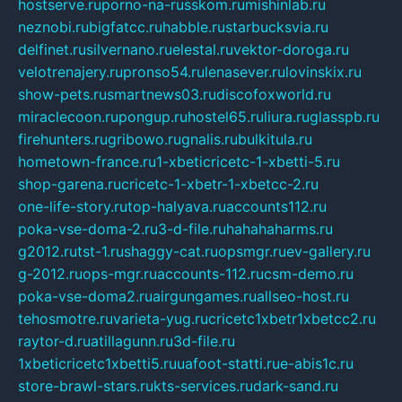
hostserve.ru
porno-na-russkom.ru
mishinlab.ru
neznobi.ru
bigfatcc.ru
habble.ru
starbucksvia.ru
delfinet.ru
silvernano.ru
elestal.ru
vektor-doroga.ru
velotrenajery.ru
pronso54.ru
lenasever.ru
lovinskix.ru
show-pets.ru
smartnews03.ru
discofoxworld.ru
miraclecoon.ru
pongup.ru
hostel65.ru
liura.ru
glasspb.ru
firehunters.ru
gribowo.ru
gnalis.ru
bulkitula.ru
hometown-france.ru
1-xbeticricetc-1-xbetti-5.ru
shop-garena.ru
cricetc-1-xbetr-1-xbetcc-2.ru
one-life-story.ru
top-halyava.ru
accounts112.ru
poka-vse-doma-2.ru
3-d-file.ru
hahahaharms.ru
g2012.ru
tst-1.ru
shaggy-cat.ru
opsmgr.ru
ev-gallery.ru
g-2012.ru
ops-mgr.ru
accounts-112.ru
csm-demo.ru
poka-vse-doma2.ru
airgungames.ru
allseo-host.ru
tehosmotre.ru
varieta-yug.ru
cricetc1xbetr1xbetcc2.ru
raytor-d.ru
atillagunn.ru
3d-file.ru
1xbeticricetc1xbetti5.ru
uafoot-statti.ru
e-abis1c.ru
store-brawl-stars.ru
kts-services.ru
dark-sand.ru