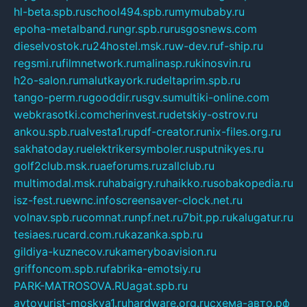
hl-beta.spb.ru
school494.spb.ru
mymubaby.ru
epoha-metalband.ru
ngr.spb.ru
rusgosnews.com
dieselvostok.ru
24hostel.msk.ru
w-dev.ru
f-ship.ru
regsmi.ru
filmnetwork.ru
malinasp.ru
kinosvin.ru
h2o-salon.ru
malutkayork.ru
deltaprim.spb.ru
tango-perm.ru
gooddir.ru
sgv.su
multiki-online.com
webkrasotki.com
cherinvest.ru
detskiy-ostrov.ru
ankou.spb.ru
alvesta1.ru
pdf-creator.ru
nix-files.org.ru
sakhatoday.ru
elektrikersymboler.ru
sputnikyes.ru
golf2club.msk.ru
aeforums.ru
zallclub.ru
multimodal.msk.ru
habaigry.ru
haikko.ru
sobakopedia.ru
isz-fest.ru
ewnc.info
screensaver-clock.net.ru
volnav.spb.ru
comnat.ru
npf.net.ru
7bit.pp.ru
kalugatur.ru
tesiaes.ru
card.com.ru
kazanka.spb.ru
gildiya-kuznecov.ru
kameryboavision.ru
griffoncom.spb.ru
fabrika-emotsiy.ru
PARK-MATROSOVA.RU
agat.spb.ru
avtoyurist-moskva1.ru
hardware.org.ru
схема-авто.рф