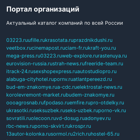
Портал организаций
Актуальный каталог компаний по всей России
03223.ru
ufille.ru
krasotata.ru
prazdnikdushi.ru
veetbox.ru
cinemapost.ru
ciam-fr.ru
kraft-you.ru
mega-press.ru
03223.ru
web-explore.ru
rastenuya.ru
eurovision-russia.ru
strah-news.ru
freeride-team.ru
itrack-24.ru
sexshopexpress.ru
autostudiopro.ru
alabuga-cityhotel.ru
pornv.ru
atlantpereezd.ru
bud-em-znakomye.ru
a-cdc.ru
elektrostal-news.ru
korolevremont-market.ru
budem-znakomye.ru
oooagrosnab.ru
fpodaso.ru
emfire.ru
pro-otdelky.ru
ukrasotki.ru
seksuzbek.ru
seks-uzbek.ru
porno-vk.ru
sovratili.ru
olecoon.ru
vd-dosug.ru
adonyev.ru
rbc-news.ru
porno-skvirt.ru
krospr.ru
13autor-kolonka.ru
sormol.ru
2rich.ru
hostel-65.ru