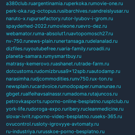
a380club.ru
argentinamia.ru
perkoka.ru
movie-one.ru
perk-oka.ru
g-octopus.ru
sibarchives.ru
andreislyusar.ru
naruto-x.ru
pursefactory.ru
tor-lyubov-i-grom.ru
spayderhed-2022.ru
movieone.ru
evro-dez.ru
webamator.ru
ma-absolut1.ru
avtopomosch27.ru
nv-750.ru
news-plain.ru
nertansaga.ru
delanalad.ru
dizfiles.ru
youtubefree.ru
aria-family.ru
roadli.ru
planeta-samara.ru
mysmartbuy.ru
matrasy-kemerovo.ru
ashanet.ru
trade-farm.ru
dotcustoms.ru
domizbrusa9x12spb.ru
autodamp.ru
narasimha.ru
djcommodities.ru
nv750.ru
x-ton.ru
newsplain.ru
cardvoice.ru
modopaper.ru
manunae.ru
gbget.ru
alfeihavsalnassr.ru
madoma.ru
tajuncos.ru
petrovkasports.ru
porno-online-besplatno.ru
splclub.ru
york-life.ru
doroga-expo.ru
ribery.ru
cleanmedicine.ru
slovar-ivrit.ru
porno-video-besplatno.ru
seks-365.ru
ovucontrol.ru
sloty-igrovyye-avtomaty.ru
ru-industriya.ru
russkoe-porno-besplatno.ru