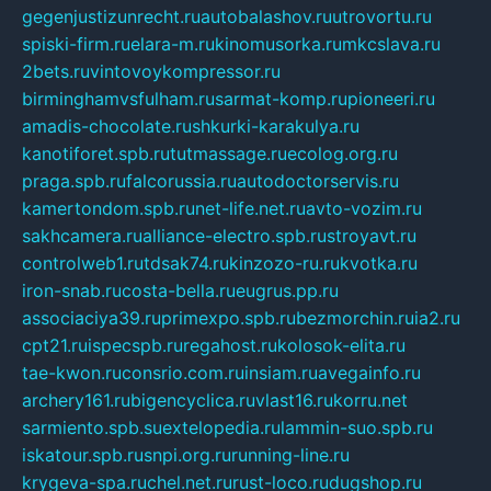
gegenjustizunrecht.ru
autobalashov.ru
utrovortu.ru
spiski-firm.ru
elara-m.ru
kinomusorka.ru
mkcslava.ru
2bets.ru
vintovoykompressor.ru
birminghamvsfulham.ru
sarmat-komp.ru
pioneeri.ru
amadis-chocolate.ru
shkurki-karakulya.ru
kanotiforet.spb.ru
tutmassage.ru
ecolog.org.ru
praga.spb.ru
falcorussia.ru
autodoctorservis.ru
kamertondom.spb.ru
net-life.net.ru
avto-vozim.ru
sakhcamera.ru
alliance-electro.spb.ru
stroyavt.ru
controlweb1.ru
tdsak74.ru
kinzozo-ru.ru
kvotka.ru
iron-snab.ru
costa-bella.ru
eugrus.pp.ru
associaciya39.ru
primexpo.spb.ru
bezmorchin.ru
ia2.ru
cpt21.ru
ispecspb.ru
regahost.ru
kolosok-elita.ru
tae-kwon.ru
consrio.com.ru
insiam.ru
avegainfo.ru
archery161.ru
bigencyclica.ru
vlast16.ru
korru.net
sarmiento.spb.su
extelopedia.ru
lammin-suo.spb.ru
iskatour.spb.ru
snpi.org.ru
running-line.ru
krygeva-spa.ru
chel.net.ru
rust-loco.ru
dugshop.ru