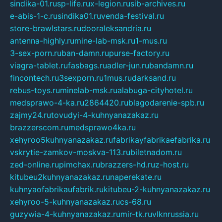
sindika-01.ru
sp-life.ru
x-legion.ru
sib-archives.ru
e-abis-1-c.ru
sindika01.ru
venda-festival.ru
store-brawlstars.ru
dooraleksandria.ru
antenna-highly.ru
mine-lab-msk.ru
1-mus.ru
3-sex-porn.ru
ban-damn.ru
purse-factory.ru
viagra-tablet.ru
fasbags.ru
adler-jun.ru
bandamn.ru
fincontech.ru
3sexporn.ru
1mus.ru
darksand.ru
rebus-toys.ru
minelab-msk.ru
alabuga-cityhotel.ru
medsprawo-4-ka.ru
2864420.ru
blagodarenie-spb.ru
zajmy24.ru
tovudyi-4-kuhnyanazakaz.ru
brazzerscom.ru
medsprawo4ka.ru
xehyroo5kuhnyanazakaz.ru
fabrikayfabrikaefabrika.ru
vskrytie-zamkov-moskva-113.ru
biletnadom.ru
zed-online.ru
pimchax.ru
brazzers-hd.ru
z-host.ru
kitubeu2kuhnyanazakaz.ru
naperekate.ru
kuhnyaofabrikaufabrik.ru
kitubeu-2-kuhnyanazakaz.ru
xehyroo-5-kuhnyanazakaz.ru
cs-68.ru
guzywia-4-kuhnyanazakaz.ru
mir-tk.ru
vlknrussia.ru