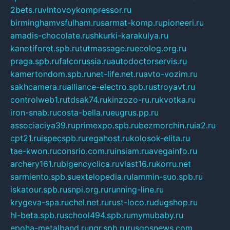
2bets.ru
vintovoykompressor.ru
birminghamvsfulham.ru
sarmat-komp.ru
pioneeri.ru
amadis-chocolate.ru
shkurki-karakulya.ru
kanotiforet.spb.ru
tutmassage.ru
ecolog.org.ru
praga.spb.ru
falcorussia.ru
autodoctorservis.ru
kamertondom.spb.ru
net-life.net.ru
avto-vozim.ru
sakhcamera.ru
alliance-electro.spb.ru
stroyavt.ru
controlweb1.ru
tdsak74.ru
kinzozo-ru.ru
kvotka.ru
iron-snab.ru
costa-bella.ru
eugrus.pp.ru
associaciya39.ru
primexpo.spb.ru
bezmorchin.ru
ia2.ru
cpt21.ru
ispecspb.ru
regahost.ru
kolosok-elita.ru
tae-kwon.ru
consrio.com.ru
insiam.ru
avegainfo.ru
archery161.ru
bigencyclica.ru
vlast16.ru
korru.net
sarmiento.spb.su
extelopedia.ru
lammin-suo.spb.ru
iskatour.spb.ru
snpi.org.ru
running-line.ru
krygeva-spa.ru
chel.net.ru
rust-loco.ru
dugshop.ru
hl-beta.spb.ru
school494.spb.ru
mymubaby.ru
epoha-metalband.ru
ngr.spb.ru
rusgosnews.com