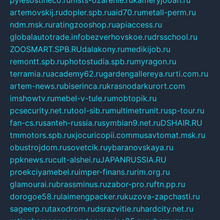
pylesostineco.ru
msts-ozarenie.ru
kameryjooan.ru
artemovskij.ru
dopler.spb.ru
aid70.ru
metall-perm.ru
ndm.msk.ru
ratingzooshop.ru
apiaccess.ru
globalautotrade.info
bezverhovskoe.ru
drsschool.ru
ZOOSMART.SPB.RU
dalakony.ru
medikijob.ru
remontt.spb.ru
photostudia.spb.ru
myragon.ru
terramia.ru
academy62.ru
gardengallereya.ru
rti.com.ru
artem-news.ru
biserinca.ru
krasnodarkurort.com
imshowtv.ru
mebel-v-tule.ru
mobtopik.ru
pcsecurity.net.ru
tool-sib.ru
multimetrunit.ru
sp-tour.ru
fan-cs.ru
santeh-russia.ru
symbian9.net.ru
DSHAIR.RU
tmmotors.spb.ru
xjocuricopii.com
musavtomat.msk.ru
obustrojdom.ru
sovetcik.ru
ybaranovskaya.ru
ppknews.ru
cult-alshei.ru
JAPANRUSSIA.RU
proekciyamebel.ru
imper-finans.ru
rim.org.ru
glamourai.ru
brassminus.ru
zabor-pro.ru
ftn.pp.ru
dorogoe58.ru
laimengpacker.ru
kuzova-zapchasti.ru
sageerp.ru
taxodrom.ru
dsrazvitie.ru
hardcity.net.ru