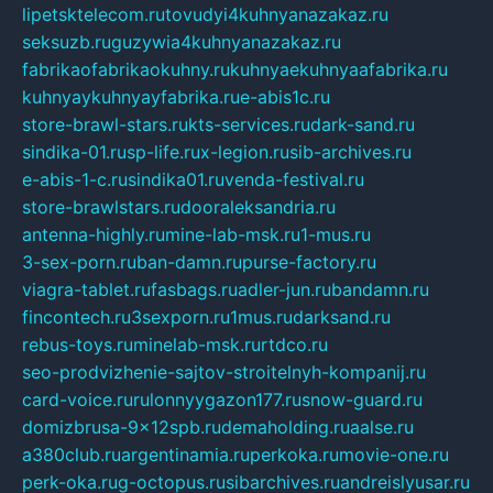
lipetsktelecom.ru
tovudyi4kuhnyanazakaz.ru
seksuzb.ru
guzywia4kuhnyanazakaz.ru
fabrikaofabrikaokuhny.ru
kuhnyaekuhnyaafabrika.ru
kuhnyaykuhnyayfabrika.ru
e-abis1c.ru
store-brawl-stars.ru
kts-services.ru
dark-sand.ru
sindika-01.ru
sp-life.ru
x-legion.ru
sib-archives.ru
e-abis-1-c.ru
sindika01.ru
venda-festival.ru
store-brawlstars.ru
dooraleksandria.ru
antenna-highly.ru
mine-lab-msk.ru
1-mus.ru
3-sex-porn.ru
ban-damn.ru
purse-factory.ru
viagra-tablet.ru
fasbags.ru
adler-jun.ru
bandamn.ru
fincontech.ru
3sexporn.ru
1mus.ru
darksand.ru
rebus-toys.ru
minelab-msk.ru
rtdco.ru
seo-prodvizhenie-sajtov-stroitelnyh-kompanij.ru
card-voice.ru
rulonnyygazon177.ru
snow-guard.ru
domizbrusa-9x12spb.ru
demaholding.ru
aalse.ru
a380club.ru
argentinamia.ru
perkoka.ru
movie-one.ru
perk-oka.ru
g-octopus.ru
sibarchives.ru
andreislyusar.ru