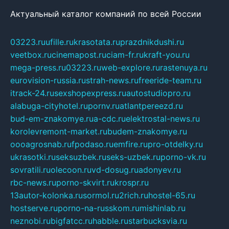
Актуальный каталог компаний по всей России
03223.ru
ufille.ru
krasotata.ru
prazdnikdushi.ru
veetbox.ru
cinemapost.ru
ciam-fr.ru
kraft-you.ru
mega-press.ru
03223.ru
web-explore.ru
rastenuya.ru
eurovision-russia.ru
strah-news.ru
freeride-team.ru
itrack-24.ru
sexshopexpress.ru
autostudiopro.ru
alabuga-cityhotel.ru
pornv.ru
atlantpereezd.ru
bud-em-znakomye.ru
a-cdc.ru
elektrostal-news.ru
korolevremont-market.ru
budem-znakomye.ru
oooagrosnab.ru
fpodaso.ru
emfire.ru
pro-otdelky.ru
ukrasotki.ru
seksuzbek.ru
seks-uzbek.ru
porno-vk.ru
sovratili.ru
olecoon.ru
vd-dosug.ru
adonyev.ru
rbc-news.ru
porno-skvirt.ru
krospr.ru
13autor-kolonka.ru
sormol.ru
2rich.ru
hostel-65.ru
hostserve.ru
porno-na-russkom.ru
mishinlab.ru
neznobi.ru
bigfatcc.ru
habble.ru
starbucksvia.ru