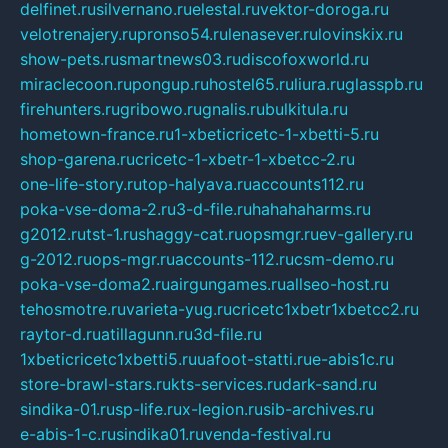
delfinet.ru
silvernano.ru
elestal.ru
vektor-doroga.ru
velotrenajery.ru
pronso54.ru
lenasever.ru
lovinskix.ru
show-pets.ru
smartnews03.ru
discofoxworld.ru
miraclecoon.ru
pongup.ru
hostel65.ru
liura.ru
glasspb.ru
firehunters.ru
gribowo.ru
gnalis.ru
bulkitula.ru
hometown-france.ru
1-xbeticricetc-1-xbetti-5.ru
shop-garena.ru
cricetc-1-xbetr-1-xbetcc-2.ru
one-life-story.ru
top-halyava.ru
accounts112.ru
poka-vse-doma-2.ru
3-d-file.ru
hahahaharms.ru
g2012.ru
tst-1.ru
shaggy-cat.ru
opsmgr.ru
ev-gallery.ru
g-2012.ru
ops-mgr.ru
accounts-112.ru
csm-demo.ru
poka-vse-doma2.ru
airgungames.ru
allseo-host.ru
tehosmotre.ru
varieta-yug.ru
cricetc1xbetr1xbetcc2.ru
raytor-d.ru
atillagunn.ru
3d-file.ru
1xbeticricetc1xbetti5.ru
uafoot-statti.ru
e-abis1c.ru
store-brawl-stars.ru
kts-services.ru
dark-sand.ru
sindika-01.ru
sp-life.ru
x-legion.ru
sib-archives.ru
e-abis-1-c.ru
sindika01.ru
venda-festival.ru