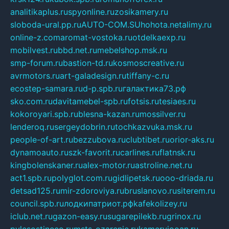
analitikaplus.ru
spyonline.ru
zosikamery.ru
sloboda-ural.pp.ru
AUTO-COM.SU
hohota.net
alimy.ru
online-z.com
aromat-vostoka.ru
otdelkaexp.ru
mobilvest.ru
bbd.net.ru
mebelshop.msk.ru
smp-forum.ru
bastion-td.ru
kosmoscreative.ru
avrmotors.ru
art-galadesign.ru
tiffany-c.ru
ecostep-samara.ru
d-p.spb.ru
галактика73.рф
sko.com.ru
davitamebel-spb.ru
fotsis.ru
tesiaes.ru
kokoroyari.spb.ru
blesna-kazan.ru
mossilver.ru
lenderoq.ru
sergeydobrin.ru
tochkazvuka.msk.ru
people-of-art.ru
bezzubova.ru
clubtibet.ru
orior-aks.ru
dynamoauto.ru
szk-favorit.ru
carlines.ru
flatnsk.ru
kingbolenskaner.ru
alex-motor.ru
astroline.net.ru
act1.spb.ru
polyglot.com.ru
gidlipetsk.ru
ooo-driada.ru
detsad125.ru
mir-zdoroviya.ru
bruslanovo.ru
siterem.ru
council.spb.ru
лодкипатриот.рф
kafekolizey.ru
iclub.net.ru
gazon-easy.ru
sugarepilekb.ru
grinox.ru