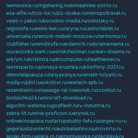
teensvoice.ru
imgsharing.ru
domashnee-porno.ru
eva-elfie.ru
foto-tur.ru
biz-doska.ru
metropoltravel.ru
veslo-i-yakor.ru
borodino-media.ru
rostotsky.ru
regionufa.ru
weiss-bet.ru
zaryna.ru
casinotablet.ru
universalia.ru
remont-mebeli-moscow.ru
termomur.ru
clubfisher.ru
remstirufa.ru
erdamchi.ru
doramamama.ru
muraviovka-park.ru
worldofwoman.ru
clean-dreams.ru
arkrym.ru
kristinita.ru
dircomputer.ru
healthenter.ru
textexperts.ru
pivnaya-kruzhka.ru
kinofilmy-2021.ru
demolalapaluza.ru
tanyavanya.ru
remstir-tolyatti.ru
msdip.ru
jdol.ru
sokolovr.ru
newtech-spb.ru
rezemkleim.ru
massage-tai.ru
seonub.ru
zvonitut.ru
biolisichka24.ru
mncraft-download.ru
algoritm-sistema.ru
godflesh.ru
ru-industria.ru
zebra-tlt.ru
okna-proficom.ru
erynok.ru
onlinekinospace.ru
startupstudio-fefu.ru
zarges-ru.ru
gegenjustizunrecht.ru
autobalashov.ru
utrovortu.ru
spiski-firm.ru
elara-m.ru
kinomusorka.ru
mkcslava.ru