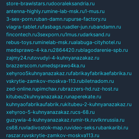
store-brawlstars.ru
dooraleksandria.ru
antenna-highly.ru
mine-lab-msk.ru
1-mus.ru
3-sex-porn.ru
ban-damn.ru
purse-factory.ru
viagra-tablet.ru
fasbags.ru
adler-jun.ru
bandamn.ru
fincontech.ru
3sexporn.ru
1mus.ru
darksand.ru
rebus-toys.ru
minelab-msk.ru
alabuga-cityhotel.ru
medsprawo-4-ka.ru
2864420.ru
blagodarenie-spb.ru
zajmy24.ru
tovudyi-4-kuhnyanazakaz.ru
brazzerscom.ru
medsprawo4ka.ru
xehyroo5kuhnyanazakaz.ru
fabrikayfabrikaefabrika.ru
vskrytie-zamkov-moskva-113.ru
biletnadom.ru
zed-online.ru
pimchax.ru
brazzers-hd.ru
z-host.ru
kitubeu2kuhnyanazakaz.ru
naperekate.ru
kuhnyaofabrikaufabrik.ru
kitubeu-2-kuhnyanazakaz.ru
xehyroo-5-kuhnyanazakaz.ru
cs-68.ru
guzywia-4-kuhnyanazakaz.ru
mir-tk.ru
vlknrussia.ru
cs68.ru
vladivostok-map.ru
video-seks.ru
bankaribi.ru
raszar.ru
vskrytie-zamkov-moskva113.ru