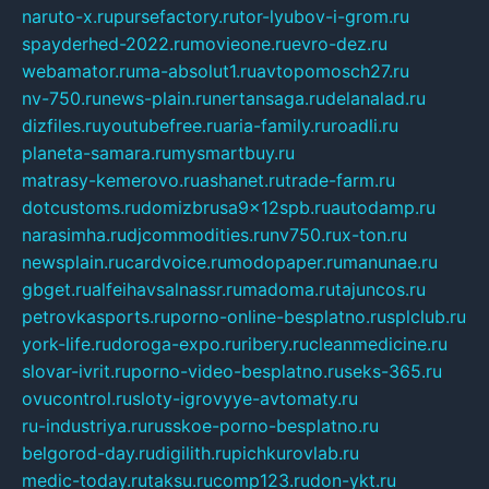
naruto-x.ru
pursefactory.ru
tor-lyubov-i-grom.ru
spayderhed-2022.ru
movieone.ru
evro-dez.ru
webamator.ru
ma-absolut1.ru
avtopomosch27.ru
nv-750.ru
news-plain.ru
nertansaga.ru
delanalad.ru
dizfiles.ru
youtubefree.ru
aria-family.ru
roadli.ru
planeta-samara.ru
mysmartbuy.ru
matrasy-kemerovo.ru
ashanet.ru
trade-farm.ru
dotcustoms.ru
domizbrusa9x12spb.ru
autodamp.ru
narasimha.ru
djcommodities.ru
nv750.ru
x-ton.ru
newsplain.ru
cardvoice.ru
modopaper.ru
manunae.ru
gbget.ru
alfeihavsalnassr.ru
madoma.ru
tajuncos.ru
petrovkasports.ru
porno-online-besplatno.ru
splclub.ru
york-life.ru
doroga-expo.ru
ribery.ru
cleanmedicine.ru
slovar-ivrit.ru
porno-video-besplatno.ru
seks-365.ru
ovucontrol.ru
sloty-igrovyye-avtomaty.ru
ru-industriya.ru
russkoe-porno-besplatno.ru
belgorod-day.ru
digilith.ru
pichkurovlab.ru
medic-today.ru
taksu.ru
comp123.ru
don-ykt.ru