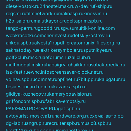
dieselvostok.ru
24hostel.msk.ru
w-dev.ru
f-ship.ru
regsmi.ru
filmnetwork.ru
malinasp.ru
kinosvin.ru
h2o-salon.ru
malutkayork.ru
deltaprim.spb.ru
tango-perm.ru
gooddir.ru
sgv.su
multiki-online.com
webkrasotki.com
cherinvest.ru
detskiy-ostrov.ru
ankou.spb.ru
alvesta1.ru
pdf-creator.ru
nix-files.org.ru
sakhatoday.ru
elektrikersymboler.ru
sputnikyes.ru
golf2club.msk.ru
aeforums.ru
zallclub.ru
multimodal.msk.ru
habaigry.ru
haikko.ru
sobakopedia.ru
isz-fest.ru
ewnc.info
screensaver-clock.net.ru
volnav.spb.ru
comnat.ru
npf.net.ru
7bit.pp.ru
kalugatur.ru
tesiaes.ru
card.com.ru
kazanka.spb.ru
gildiya-kuznecov.ru
kameryboavision.ru
griffoncom.spb.ru
fabrika-emotsiy.ru
PARK-MATROSOVA.RU
agat.spb.ru
avtoyurist-moskva1.ru
hardware.org.ru
схема-авто.рф
dg-lab.ru
angrup.ru
recruiter.spb.ru
music8.spb.ru
krsk124.ru
kubok.spb.ru
romanofforex.ru