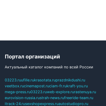
Портал организаций
Актуальный каталог компаний по всей России
03223.ru
ufille.ru
krasotata.ru
prazdnikdushi.ru
veetbox.ru
cinemapost.ru
ciam-fr.ru
kraft-you.ru
mega-press.ru
03223.ru
web-explore.ru
rastenuya.ru
eurovision-russia.ru
strah-news.ru
freeride-team.ru
itrack-24.ru
sexshopexpress.ru
autostudiopro.ru