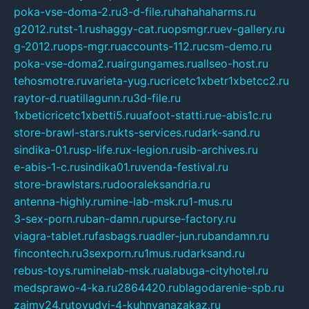
poka-vse-doma-2.ru
3-d-file.ru
hahahaharms.ru
g2012.ru
tst-1.ru
shaggy-cat.ru
opsmgr.ru
ev-gallery.ru
g-2012.ru
ops-mgr.ru
accounts-112.ru
csm-demo.ru
poka-vse-doma2.ru
airgungames.ru
allseo-host.ru
tehosmotre.ru
varieta-yug.ru
cricetc1xbetr1xbetcc2.ru
raytor-d.ru
atillagunn.ru
3d-file.ru
1xbeticricetc1xbetti5.ru
uafoot-statti.ru
e-abis1c.ru
store-brawl-stars.ru
kts-services.ru
dark-sand.ru
sindika-01.ru
sp-life.ru
x-legion.ru
sib-archives.ru
e-abis-1-c.ru
sindika01.ru
venda-festival.ru
store-brawlstars.ru
dooraleksandria.ru
antenna-highly.ru
mine-lab-msk.ru
1-mus.ru
3-sex-porn.ru
ban-damn.ru
purse-factory.ru
viagra-tablet.ru
fasbags.ru
adler-jun.ru
bandamn.ru
fincontech.ru
3sexporn.ru
1mus.ru
darksand.ru
rebus-toys.ru
minelab-msk.ru
alabuga-cityhotel.ru
medsprawo-4-ka.ru
2864420.ru
blagodarenie-spb.ru
zajmy24.ru
tovudyi-4-kuhnyanazakaz.ru