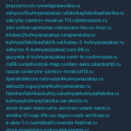
brazzerscom.ru
medsprawo4ka.ru
xehyroo5kuhnyanazakaz.ru
fabrikayfabrikaefabrika.ru
vskrytie-zamkov-moskva-113.ru
biletnadom.ru
zed-online.ru
pimchax.ru
brazzers-hd.ru
z-host.ru
kitubeu2kuhnyanazakaz.ru
naperekate.ru
kuhnyaofabrikaufabrik.ru
kitubeu-2-kuhnyanazakaz.ru
xehyroo-5-kuhnyanazakaz.ru
cs-68.ru
guzywia-4-kuhnyanazakaz.ru
mir-tk.ru
vlknrussia.ru
cs68.ru
vladivostok-map.ru
video-seks.ru
bankaribi.ru
raszar.ru
vskrytie-zamkov-moskva113.ru
lipetsktelecom.ru
tovudyi4kuhnyanazakaz.ru
seksuzb.ru
guzywia4kuhnyanazakaz.ru
fabrikaofabrikaokuhny.ru
kuhnyaekuhnyaafabrika.ru
kuhnyaykuhnyayfabrika.ru
e-abis1c.ru
store-brawl-stars.ru
kts-services.ru
dark-sand.ru
sindika-01.ru
sp-life.ru
x-legion.ru
sib-archives.ru
e-abis-1-c.ru
sindika01.ru
venda-festival.ru
store-brawlstars.ru
dooraleksandria.ru