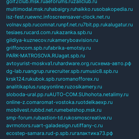
golf2club.msk.ru
aeforums.ru
zallclub.ru
multimodal.msk.ru
habaigry.ru
haikko.ru
sobakopedia.ru
isz-fest.ru
ewnc.info
screensaver-clock.net.ru
volnav.spb.ru
comnat.ru
npf.net.ru
7bit.pp.ru
kalugatur.ru
tesiaes.ru
card.com.ru
kazanka.spb.ru
gildiya-kuznecov.ru
kameryboavision.ru
griffoncom.spb.ru
fabrika-emotsiy.ru
PARK-MATROSOVA.RU
agat.spb.ru
avtoyurist-moskva1.ru
hardware.org.ru
схема-авто.рф
dg-lab.ru
angrup.ru
recruiter.spb.ru
music8.spb.ru
krsk124.ru
kubok.spb.ru
romanofforex.ru
analitikaplus.ru
spyonline.ru
zosikamery.ru
sloboda-ural.pp.ru
AUTO-COM.SU
hohota.net
alimy.ru
online-z.com
aromat-vostoka.ru
otdelkaexp.ru
mobilvest.ru
bbd.net.ru
mebelshop.msk.ru
smp-forum.ru
bastion-td.ru
kosmoscreative.ru
avrmotors.ru
art-galadesign.ru
tiffany-c.ru
ecostep-samara.ru
d-p.spb.ru
галактика73.рф