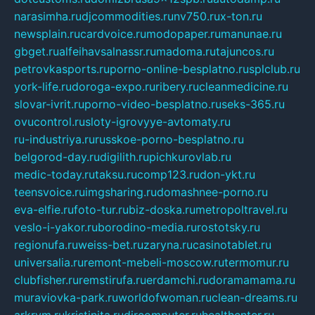
narasimha.ru
djcommodities.ru
nv750.ru
x-ton.ru
newsplain.ru
cardvoice.ru
modopaper.ru
manunae.ru
gbget.ru
alfeihavsalnassr.ru
madoma.ru
tajuncos.ru
petrovkasports.ru
porno-online-besplatno.ru
splclub.ru
york-life.ru
doroga-expo.ru
ribery.ru
cleanmedicine.ru
slovar-ivrit.ru
porno-video-besplatno.ru
seks-365.ru
ovucontrol.ru
sloty-igrovyye-avtomaty.ru
ru-industriya.ru
russkoe-porno-besplatno.ru
belgorod-day.ru
digilith.ru
pichkurovlab.ru
medic-today.ru
taksu.ru
comp123.ru
don-ykt.ru
teensvoice.ru
imgsharing.ru
domashnee-porno.ru
eva-elfie.ru
foto-tur.ru
biz-doska.ru
metropoltravel.ru
veslo-i-yakor.ru
borodino-media.ru
rostotsky.ru
regionufa.ru
weiss-bet.ru
zaryna.ru
casinotablet.ru
universalia.ru
remont-mebeli-moscow.ru
termomur.ru
clubfisher.ru
remstirufa.ru
erdamchi.ru
doramamama.ru
muraviovka-park.ru
worldofwoman.ru
clean-dreams.ru
arkrym.ru
kristinita.ru
dircomputer.ru
healthenter.ru