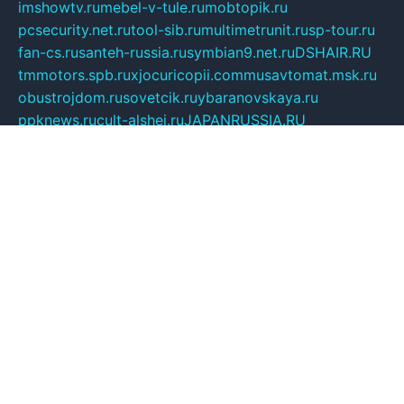
imshowtv.ru
mebel-v-tule.ru
mobtopik.ru
pcsecurity.net.ru
tool-sib.ru
multimetrunit.ru
sp-tour.ru
fan-cs.ru
santeh-russia.ru
symbian9.net.ru
DSHAIR.RU
tmmotors.spb.ru
xjocuricopii.com
musavtomat.msk.ru
obustrojdom.ru
sovetcik.ru
ybaranovskaya.ru
ppknews.ru
cult-alshei.ru
JAPANRUSSIA.RU
proekciyamebel.ru
imper-finans.ru
rim.org.ru
glamourai.ru
brassminus.ru
zabor-pro.ru
ftn.pp.ru
dorogoe58.ru
laimengpacker.ru
kuzova-zapchasti.ru
sageerp.ru
taxodrom.ru
dsrazvitie.ru
hardcity.net.ru
ratinghomegames.ru
topservice25.ru
gubernyan.ru
gtglasslined.ru
ii4.ru
tssport.spb.ru
andorra24.com
blackwallstreet.ru
oboimos.ru
optim-doors.com.ru
ikuch.ru
nycr.org.ru
npa21.ru
vremya-ch.spb.ru
desert000.ru
ivtorgi.ru
ifiori.ru
catalog-statei.ru
dcv.org.ru
spetsmaster174.ru
ipkameryhiseeu.ru
dum26.ru
ruspol.spb.ru
fr-opendp.ru
kam-solnyshko.ru
cheyenne-arapaho.ru
sevzapmetal.spb.ru