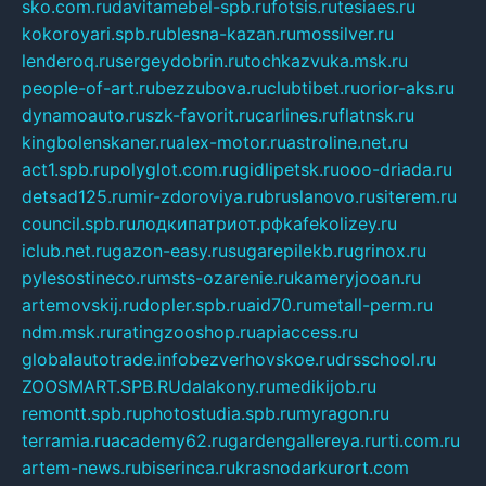
sko.com.ru
davitamebel-spb.ru
fotsis.ru
tesiaes.ru
kokoroyari.spb.ru
blesna-kazan.ru
mossilver.ru
lenderoq.ru
sergeydobrin.ru
tochkazvuka.msk.ru
people-of-art.ru
bezzubova.ru
clubtibet.ru
orior-aks.ru
dynamoauto.ru
szk-favorit.ru
carlines.ru
flatnsk.ru
kingbolenskaner.ru
alex-motor.ru
astroline.net.ru
act1.spb.ru
polyglot.com.ru
gidlipetsk.ru
ooo-driada.ru
detsad125.ru
mir-zdoroviya.ru
bruslanovo.ru
siterem.ru
council.spb.ru
лодкипатриот.рф
kafekolizey.ru
iclub.net.ru
gazon-easy.ru
sugarepilekb.ru
grinox.ru
pylesostineco.ru
msts-ozarenie.ru
kameryjooan.ru
artemovskij.ru
dopler.spb.ru
aid70.ru
metall-perm.ru
ndm.msk.ru
ratingzooshop.ru
apiaccess.ru
globalautotrade.info
bezverhovskoe.ru
drsschool.ru
ZOOSMART.SPB.RU
dalakony.ru
medikijob.ru
remontt.spb.ru
photostudia.spb.ru
myragon.ru
terramia.ru
academy62.ru
gardengallereya.ru
rti.com.ru
artem-news.ru
biserinca.ru
krasnodarkurort.com