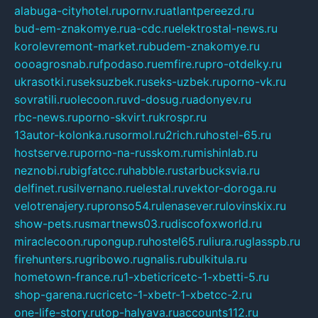
alabuga-cityhotel.ru
pornv.ru
atlantpereezd.ru
bud-em-znakomye.ru
a-cdc.ru
elektrostal-news.ru
korolevremont-market.ru
budem-znakomye.ru
oooagrosnab.ru
fpodaso.ru
emfire.ru
pro-otdelky.ru
ukrasotki.ru
seksuzbek.ru
seks-uzbek.ru
porno-vk.ru
sovratili.ru
olecoon.ru
vd-dosug.ru
adonyev.ru
rbc-news.ru
porno-skvirt.ru
krospr.ru
13autor-kolonka.ru
sormol.ru
2rich.ru
hostel-65.ru
hostserve.ru
porno-na-russkom.ru
mishinlab.ru
neznobi.ru
bigfatcc.ru
habble.ru
starbucksvia.ru
delfinet.ru
silvernano.ru
elestal.ru
vektor-doroga.ru
velotrenajery.ru
pronso54.ru
lenasever.ru
lovinskix.ru
show-pets.ru
smartnews03.ru
discofoxworld.ru
miraclecoon.ru
pongup.ru
hostel65.ru
liura.ru
glasspb.ru
firehunters.ru
gribowo.ru
gnalis.ru
bulkitula.ru
hometown-france.ru
1-xbeticricetc-1-xbetti-5.ru
shop-garena.ru
cricetc-1-xbetr-1-xbetcc-2.ru
one-life-story.ru
top-halyava.ru
accounts112.ru