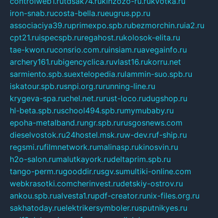
controlweb1.ru
tdsak74.ru
kinzozo-ru.ru
kvotka.ru
iron-snab.ru
costa-bella.ru
eugrus.pp.ru
associaciya39.ru
primexpo.spb.ru
bezmorchin.ru
ia2.ru
cpt21.ru
ispecspb.ru
regahost.ru
kolosok-elita.ru
tae-kwon.ru
consrio.com.ru
insiam.ru
avegainfo.ru
archery161.ru
bigencyclica.ru
vlast16.ru
korru.net
sarmiento.spb.su
extelopedia.ru
lammin-suo.spb.ru
iskatour.spb.ru
snpi.org.ru
running-line.ru
krygeva-spa.ru
chel.net.ru
rust-loco.ru
dugshop.ru
hl-beta.spb.ru
school494.spb.ru
mymubaby.ru
epoha-metalband.ru
ngr.spb.ru
rusgosnews.com
dieselvostok.ru
24hostel.msk.ru
w-dev.ru
f-ship.ru
regsmi.ru
filmnetwork.ru
malinasp.ru
kinosvin.ru
h2o-salon.ru
malutkayork.ru
deltaprim.spb.ru
tango-perm.ru
gooddir.ru
sgv.su
multiki-online.com
webkrasotki.com
cherinvest.ru
detskiy-ostrov.ru
ankou.spb.ru
alvesta1.ru
pdf-creator.ru
nix-files.org.ru
sakhatoday.ru
elektrikersymboler.ru
sputnikyes.ru