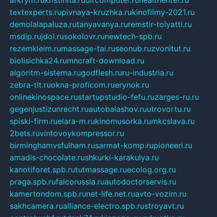
textexperts.ru
pivnaya-kruzhka.ru
kinofilmy-2021.ru
demolalapaluza.ru
tanyavanya.ru
remstir-tolyatti.ru
msdip.ru
jdol.ru
sokolovr.ru
newtech-spb.ru
rezemkleim.ru
massage-tai.ru
seonub.ru
zvonitut.ru
biolisichka24.ru
mncraft-download.ru
algoritm-sistema.ru
godflesh.ru
ru-industria.ru
zebra-tlt.ru
okna-proficom.ru
erynok.ru
onlinekinospace.ru
startupstudio-fefu.ru
zarges-ru.ru
gegenjustizunrecht.ru
autobalashov.ru
utrovortu.ru
spiski-firm.ru
elara-m.ru
kinomusorka.ru
mkcslava.ru
2bets.ru
vintovoykompressor.ru
birminghamvsfulham.ru
sarmat-komp.ru
pioneeri.ru
amadis-chocolate.ru
shkurki-karakulya.ru
kanotiforet.spb.ru
tutmassage.ru
ecolog.org.ru
praga.spb.ru
falcorussia.ru
autodoctorservis.ru
kamertondom.spb.ru
net-life.net.ru
avto-vozim.ru
sakhcamera.ru
alliance-electro.spb.ru
stroyavt.ru