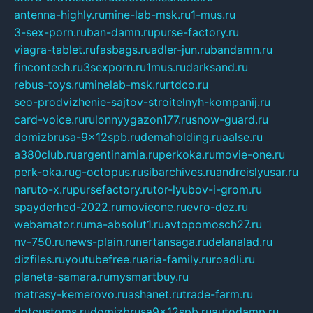
antenna-highly.ru
mine-lab-msk.ru
1-mus.ru
3-sex-porn.ru
ban-damn.ru
purse-factory.ru
viagra-tablet.ru
fasbags.ru
adler-jun.ru
bandamn.ru
fincontech.ru
3sexporn.ru
1mus.ru
darksand.ru
rebus-toys.ru
minelab-msk.ru
rtdco.ru
seo-prodvizhenie-sajtov-stroitelnyh-kompanij.ru
card-voice.ru
rulonnyygazon177.ru
snow-guard.ru
domizbrusa-9x12spb.ru
demaholding.ru
aalse.ru
a380club.ru
argentinamia.ru
perkoka.ru
movie-one.ru
perk-oka.ru
g-octopus.ru
sibarchives.ru
andreislyusar.ru
naruto-x.ru
pursefactory.ru
tor-lyubov-i-grom.ru
spayderhed-2022.ru
movieone.ru
evro-dez.ru
webamator.ru
ma-absolut1.ru
avtopomosch27.ru
nv-750.ru
news-plain.ru
nertansaga.ru
delanalad.ru
dizfiles.ru
youtubefree.ru
aria-family.ru
roadli.ru
planeta-samara.ru
mysmartbuy.ru
matrasy-kemerovo.ru
ashanet.ru
trade-farm.ru
dotcustoms.ru
domizbrusa9x12spb.ru
autodamp.ru