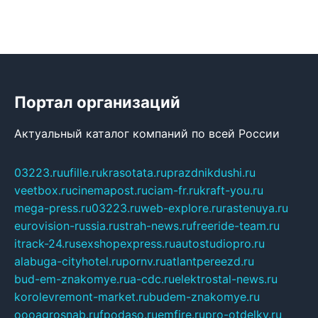
Портал организаций
Актуальный каталог компаний по всей России
03223.ru
ufille.ru
krasotata.ru
prazdnikdushi.ru
veetbox.ru
cinemapost.ru
ciam-fr.ru
kraft-you.ru
mega-press.ru
03223.ru
web-explore.ru
rastenuya.ru
eurovision-russia.ru
strah-news.ru
freeride-team.ru
itrack-24.ru
sexshopexpress.ru
autostudiopro.ru
alabuga-cityhotel.ru
pornv.ru
atlantpereezd.ru
bud-em-znakomye.ru
a-cdc.ru
elektrostal-news.ru
korolevremont-market.ru
budem-znakomye.ru
oooagrosnab.ru
fpodaso.ru
emfire.ru
pro-otdelky.ru