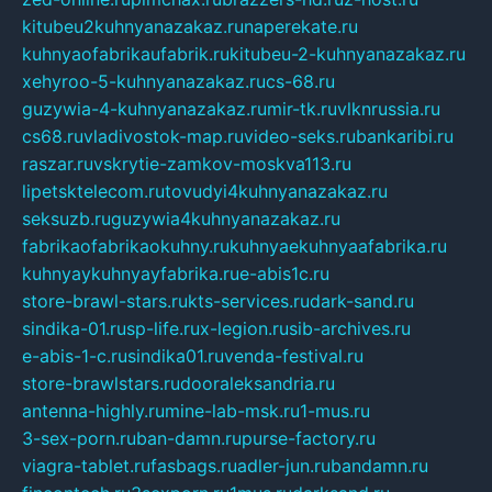
kitubeu2kuhnyanazakaz.ru
naperekate.ru
kuhnyaofabrikaufabrik.ru
kitubeu-2-kuhnyanazakaz.ru
xehyroo-5-kuhnyanazakaz.ru
cs-68.ru
guzywia-4-kuhnyanazakaz.ru
mir-tk.ru
vlknrussia.ru
cs68.ru
vladivostok-map.ru
video-seks.ru
bankaribi.ru
raszar.ru
vskrytie-zamkov-moskva113.ru
lipetsktelecom.ru
tovudyi4kuhnyanazakaz.ru
seksuzb.ru
guzywia4kuhnyanazakaz.ru
fabrikaofabrikaokuhny.ru
kuhnyaekuhnyaafabrika.ru
kuhnyaykuhnyayfabrika.ru
e-abis1c.ru
store-brawl-stars.ru
kts-services.ru
dark-sand.ru
sindika-01.ru
sp-life.ru
x-legion.ru
sib-archives.ru
e-abis-1-c.ru
sindika01.ru
venda-festival.ru
store-brawlstars.ru
dooraleksandria.ru
antenna-highly.ru
mine-lab-msk.ru
1-mus.ru
3-sex-porn.ru
ban-damn.ru
purse-factory.ru
viagra-tablet.ru
fasbags.ru
adler-jun.ru
bandamn.ru