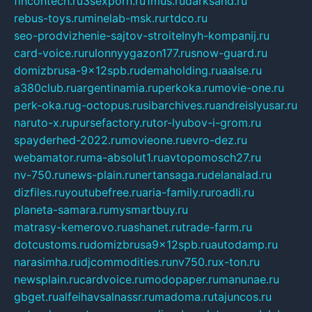
fincontech.ru
3sexporn.ru
1mus.ru
darksand.ru
rebus-toys.ru
minelab-msk.ru
rtdco.ru
seo-prodvizhenie-sajtov-stroitelnyh-kompanij.ru
card-voice.ru
rulonnyygazon177.ru
snow-guard.ru
domizbrusa-9x12spb.ru
demaholding.ru
aalse.ru
a380club.ru
argentinamia.ru
perkoka.ru
movie-one.ru
perk-oka.ru
g-octopus.ru
sibarchives.ru
andreislyusar.ru
naruto-x.ru
pursefactory.ru
tor-lyubov-i-grom.ru
spayderhed-2022.ru
movieone.ru
evro-dez.ru
webamator.ru
ma-absolut1.ru
avtopomosch27.ru
nv-750.ru
news-plain.ru
nertansaga.ru
delanalad.ru
dizfiles.ru
youtubefree.ru
aria-family.ru
roadli.ru
planeta-samara.ru
mysmartbuy.ru
matrasy-kemerovo.ru
ashanet.ru
trade-farm.ru
dotcustoms.ru
domizbrusa9x12spb.ru
autodamp.ru
narasimha.ru
djcommodities.ru
nv750.ru
x-ton.ru
newsplain.ru
cardvoice.ru
modopaper.ru
manunae.ru
gbget.ru
alfeihavsalnassr.ru
madoma.ru
tajuncos.ru