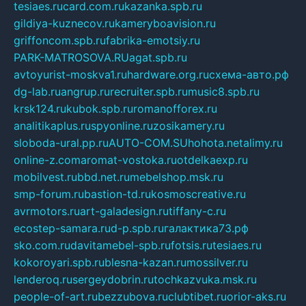
tesiaes.ru
card.com.ru
kazanka.spb.ru
gildiya-kuznecov.ru
kameryboavision.ru
griffoncom.spb.ru
fabrika-emotsiy.ru
PARK-MATROSOVA.RU
agat.spb.ru
avtoyurist-moskva1.ru
hardware.org.ru
схема-авто.рф
dg-lab.ru
angrup.ru
recruiter.spb.ru
music8.spb.ru
krsk124.ru
kubok.spb.ru
romanofforex.ru
analitikaplus.ru
spyonline.ru
zosikamery.ru
sloboda-ural.pp.ru
AUTO-COM.SU
hohota.net
alimy.ru
online-z.com
aromat-vostoka.ru
otdelkaexp.ru
mobilvest.ru
bbd.net.ru
mebelshop.msk.ru
smp-forum.ru
bastion-td.ru
kosmoscreative.ru
avrmotors.ru
art-galadesign.ru
tiffany-c.ru
ecostep-samara.ru
d-p.spb.ru
галактика73.рф
sko.com.ru
davitamebel-spb.ru
fotsis.ru
tesiaes.ru
kokoroyari.spb.ru
blesna-kazan.ru
mossilver.ru
lenderoq.ru
sergeydobrin.ru
tochkazvuka.msk.ru
people-of-art.ru
bezzubova.ru
clubtibet.ru
orior-aks.ru