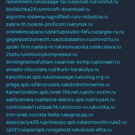
rezemkleim.ru
massage-tai.ru
seonub.ru
zvonitut.ru
biolisichka24.ru
mncraft-download.ru
algoritm-sistema.ru
godflesh.ru
ru-industria.ru
zebra-tlt.ru
okna-proficom.ru
erynok.ru
onlinekinospace.ru
startupstudio-fefu.ru
zarges-ru.ru
gegenjustizunrecht.ru
autobalashov.ru
utrovortu.ru
spiski-firm.ru
elara-m.ru
kinomusorka.ru
mkcslava.ru
2bets.ru
vintovoykompressor.ru
birminghamvsfulham.ru
sarmat-komp.ru
pioneeri.ru
amadis-chocolate.ru
shkurki-karakulya.ru
kanotiforet.spb.ru
tutmassage.ru
ecolog.org.ru
praga.spb.ru
falcorussia.ru
autodoctorservis.ru
kamertondom.spb.ru
net-life.net.ru
avto-vozim.ru
sakhcamera.ru
alliance-electro.spb.ru
stroyavt.ru
controlweb1.ru
tdsak74.ru
kinzozo-ru.ru
kvotka.ru
iron-snab.ru
costa-bella.ru
eugrus.pp.ru
associaciya39.ru
primexpo.spb.ru
bezmorchin.ru
ia2.ru
cpt21.ru
ispecspb.ru
regahost.ru
kolosok-elita.ru