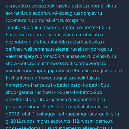
ukrasotki.ru
seksuzbek.ru
seks-uzbek.ru
porno-vk.ru
sovratili.ru
olecoon.ru
vd-dosug.ru
adonyev.ru
rbc-news.ru
porno-skvirt.ru
krospr.ru
13autor-kolonka.ru
sormol.ru
2rich.ru
hostel-65.ru
hostserve.ru
porno-na-russkom.ru
mishinlab.ru
neznobi.ru
bigfatcc.ru
habble.ru
starbucksvia.ru
delfinet.ru
silvernano.ru
elestal.ru
vektor-doroga.ru
velotrenajery.ru
pronso54.ru
lenasever.ru
lovinskix.ru
show-pets.ru
smartnews03.ru
discofoxworld.ru
miraclecoon.ru
pongup.ru
hostel65.ru
liura.ru
glasspb.ru
firehunters.ru
gribowo.ru
gnalis.ru
bulkitula.ru
hometown-france.ru
1-xbeticricetc-1-xbetti-5.ru
shop-garena.ru
cricetc-1-xbetr-1-xbetcc-2.ru
one-life-story.ru
top-halyava.ru
accounts112.ru
poka-vse-doma-2.ru
3-d-file.ru
hahahaharms.ru
g2012.ru
tst-1.ru
shaggy-cat.ru
opsmgr.ru
ev-gallery.ru
g-2012.ru
ops-mgr.ru
accounts-112.ru
csm-demo.ru
poka-vse-doma2.ru
airgungames.ru
allseo-host.ru