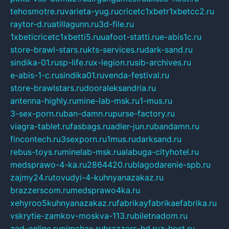
tehosmotre.ru
varieta-yug.ru
cricetc1xbetr1xbetcc2.ru
raytor-d.ru
atillagunn.ru
3d-file.ru
1xbeticricetc1xbetti5.ru
uafoot-statti.ru
e-abis1c.ru
store-brawl-stars.ru
kts-services.ru
dark-sand.ru
sindika-01.ru
sp-life.ru
x-legion.ru
sib-archives.ru
e-abis-1-c.ru
sindika01.ru
venda-festival.ru
store-brawlstars.ru
dooraleksandria.ru
antenna-highly.ru
mine-lab-msk.ru
1-mus.ru
3-sex-porn.ru
ban-damn.ru
purse-factory.ru
viagra-tablet.ru
fasbags.ru
adler-jun.ru
bandamn.ru
fincontech.ru
3sexporn.ru
1mus.ru
darksand.ru
rebus-toys.ru
minelab-msk.ru
alabuga-cityhotel.ru
medsprawo-4-ka.ru
2864420.ru
blagodarenie-spb.ru
zajmy24.ru
tovudyi-4-kuhnyanazakaz.ru
brazzerscom.ru
medsprawo4ka.ru
xehyroo5kuhnyanazakaz.ru
fabrikayfabrikaefabrika.ru
vskrytie-zamkov-moskva-113.ru
biletnadom.ru
zed-online.ru
pimchax.ru
brazzers-hd.ru
z-host.ru