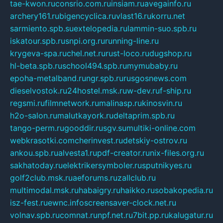
tae-kwon.ru
consrio.com.ru
insiam.ru
avegainfo.ru
archery161.ru
bigencyclica.ru
vlast16.ru
korru.net
sarmiento.spb.su
extelopedia.ru
lammin-suo.spb.ru
iskatour.spb.ru
snpi.org.ru
running-line.ru
krygeva-spa.ru
chel.net.ru
rust-loco.ru
dugshop.ru
hl-beta.spb.ru
school494.spb.ru
mymubaby.ru
epoha-metalband.ru
ngr.spb.ru
rusgosnews.com
dieselvostok.ru
24hostel.msk.ru
w-dev.ru
f-ship.ru
regsmi.ru
filmnetwork.ru
malinasp.ru
kinosvin.ru
h2o-salon.ru
malutkayork.ru
deltaprim.spb.ru
tango-perm.ru
gooddir.ru
sgv.su
multiki-online.com
webkrasotki.com
cherinvest.ru
detskiy-ostrov.ru
ankou.spb.ru
alvesta1.ru
pdf-creator.ru
nix-files.org.ru
sakhatoday.ru
elektrikersymboler.ru
sputnikyes.ru
golf2club.msk.ru
aeforums.ru
zallclub.ru
multimodal.msk.ru
habaigry.ru
haikko.ru
sobakopedia.ru
isz-fest.ru
ewnc.info
screensaver-clock.net.ru
volnav.spb.ru
comnat.ru
npf.net.ru
7bit.pp.ru
kalugatur.ru