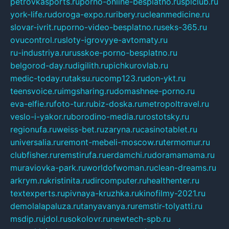
petrovkasports.ru
porno-online-besplatno.ru
splclub.ru
york-life.ru
doroga-expo.ru
ribery.ru
cleanmedicine.ru
slovar-ivrit.ru
porno-video-besplatno.ru
seks-365.ru
ovucontrol.ru
sloty-igrovyye-avtomaty.ru
ru-industriya.ru
russkoe-porno-besplatno.ru
belgorod-day.ru
digilith.ru
pichkurovlab.ru
medic-today.ru
taksu.ru
comp123.ru
don-ykt.ru
teensvoice.ru
imgsharing.ru
domashnee-porno.ru
eva-elfie.ru
foto-tur.ru
biz-doska.ru
metropoltravel.ru
veslo-i-yakor.ru
borodino-media.ru
rostotsky.ru
regionufa.ru
weiss-bet.ru
zaryna.ru
casinotablet.ru
universalia.ru
remont-mebeli-moscow.ru
termomur.ru
clubfisher.ru
remstirufa.ru
erdamchi.ru
doramamama.ru
muraviovka-park.ru
worldofwoman.ru
clean-dreams.ru
arkrym.ru
kristinita.ru
dircomputer.ru
healthenter.ru
textexperts.ru
pivnaya-kruzhka.ru
kinofilmy-2021.ru
demolalapaluza.ru
tanyavanya.ru
remstir-tolyatti.ru
msdip.ru
jdol.ru
sokolovr.ru
newtech-spb.ru