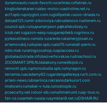
dynamoauto.ru
szk-favorit.ru
carlines.ru
flatnsk.ru
kingbolenskaner.ru
alex-motor.ru
astroline.net.ru
act1.spb.ru
polyglot.com.ru
gidlipetsk.ru
ooo-driada.ru
detsad125.ru
mir-zdoroviya.ru
bruslanovo.ru
siterem.ru
council.spb.ru
лодкипатриот.рф
kafekolizey.ru
iclub.net.ru
gazon-easy.ru
sugarepilekb.ru
grinox.ru
pylesostineco.ru
msts-ozarenie.ru
kameryjooan.ru
artemovskij.ru
dopler.spb.ru
aid70.ru
metall-perm.ru
ndm.msk.ru
ratingzooshop.ru
apiaccess.ru
globalautotrade.info
bezverhovskoe.ru
drsschool.ru
ZOOSMART.SPB.RU
dalakony.ru
medikijob.ru
remontt.spb.ru
photostudia.spb.ru
myragon.ru
terramia.ru
academy62.ru
gardengallereya.ru
rti.com.ru
artem-news.ru
biserinca.ru
krasnodarkurort.com
imshowtv.ru
mebel-v-tule.ru
mobtopik.ru
pcsecurity.net.ru
tool-sib.ru
multimetrunit.ru
sp-tour.ru
fan-cs.ru
santeh-russia.ru
symbian9.net.ru
DSHAIR.RU
tmmotors.spb.ru
xjocuricopii.com
musavtomat.msk.ru