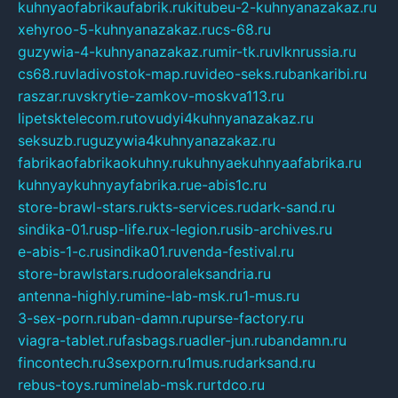
kuhnyaofabrikaufabrik.ru
kitubeu-2-kuhnyanazakaz.ru
xehyroo-5-kuhnyanazakaz.ru
cs-68.ru
guzywia-4-kuhnyanazakaz.ru
mir-tk.ru
vlknrussia.ru
cs68.ru
vladivostok-map.ru
video-seks.ru
bankaribi.ru
raszar.ru
vskrytie-zamkov-moskva113.ru
lipetsktelecom.ru
tovudyi4kuhnyanazakaz.ru
seksuzb.ru
guzywia4kuhnyanazakaz.ru
fabrikaofabrikaokuhny.ru
kuhnyaekuhnyaafabrika.ru
kuhnyaykuhnyayfabrika.ru
e-abis1c.ru
store-brawl-stars.ru
kts-services.ru
dark-sand.ru
sindika-01.ru
sp-life.ru
x-legion.ru
sib-archives.ru
e-abis-1-c.ru
sindika01.ru
venda-festival.ru
store-brawlstars.ru
dooraleksandria.ru
antenna-highly.ru
mine-lab-msk.ru
1-mus.ru
3-sex-porn.ru
ban-damn.ru
purse-factory.ru
viagra-tablet.ru
fasbags.ru
adler-jun.ru
bandamn.ru
fincontech.ru
3sexporn.ru
1mus.ru
darksand.ru
rebus-toys.ru
minelab-msk.ru
rtdco.ru