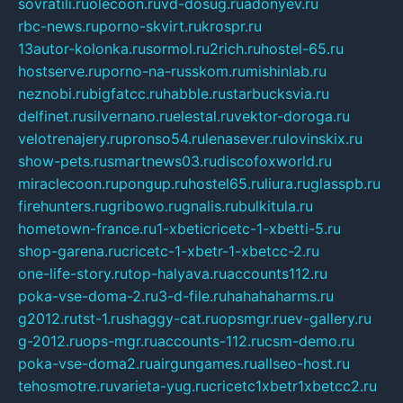
sovratili.ru
olecoon.ru
vd-dosug.ru
adonyev.ru
rbc-news.ru
porno-skvirt.ru
krospr.ru
13autor-kolonka.ru
sormol.ru
2rich.ru
hostel-65.ru
hostserve.ru
porno-na-russkom.ru
mishinlab.ru
neznobi.ru
bigfatcc.ru
habble.ru
starbucksvia.ru
delfinet.ru
silvernano.ru
elestal.ru
vektor-doroga.ru
velotrenajery.ru
pronso54.ru
lenasever.ru
lovinskix.ru
show-pets.ru
smartnews03.ru
discofoxworld.ru
miraclecoon.ru
pongup.ru
hostel65.ru
liura.ru
glasspb.ru
firehunters.ru
gribowo.ru
gnalis.ru
bulkitula.ru
hometown-france.ru
1-xbeticricetc-1-xbetti-5.ru
shop-garena.ru
cricetc-1-xbetr-1-xbetcc-2.ru
one-life-story.ru
top-halyava.ru
accounts112.ru
poka-vse-doma-2.ru
3-d-file.ru
hahahaharms.ru
g2012.ru
tst-1.ru
shaggy-cat.ru
opsmgr.ru
ev-gallery.ru
g-2012.ru
ops-mgr.ru
accounts-112.ru
csm-demo.ru
poka-vse-doma2.ru
airgungames.ru
allseo-host.ru
tehosmotre.ru
varieta-yug.ru
cricetc1xbetr1xbetcc2.ru