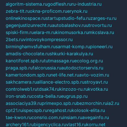
algoritm-sistema.ru
godflesh.ru
ru-industria.ru
zebra-tlt.ru
okna-proficom.ru
erynok.ru
onlinekinospace.ru
startupstudio-fefu.ru
zarges-ru.ru
gegenjustizunrecht.ru
autobalashov.ru
utrovortu.ru
spiski-firm.ru
elara-m.ru
kinomusorka.ru
mkcslava.ru
2bets.ru
vintovoykompressor.ru
birminghamvsfulham.ru
sarmat-komp.ru
pioneeri.ru
amadis-chocolate.ru
shkurki-karakulya.ru
kanotiforet.spb.ru
tutmassage.ru
ecolog.org.ru
praga.spb.ru
falcorussia.ru
autodoctorservis.ru
kamertondom.spb.ru
net-life.net.ru
avto-vozim.ru
sakhcamera.ru
alliance-electro.spb.ru
stroyavt.ru
controlweb1.ru
tdsak74.ru
kinzozo-ru.ru
kvotka.ru
iron-snab.ru
costa-bella.ru
eugrus.pp.ru
associaciya39.ru
primexpo.spb.ru
bezmorchin.ru
ia2.ru
cpt21.ru
ispecspb.ru
regahost.ru
kolosok-elita.ru
tae-kwon.ru
consrio.com.ru
insiam.ru
avegainfo.ru
archery161.ru
bigencyclica.ru
vlast16.ru
korru.net