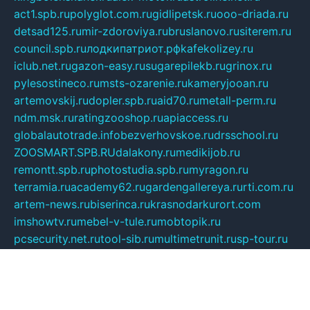
act1.spb.ru
polyglot.com.ru
gidlipetsk.ru
ooo-driada.ru
detsad125.ru
mir-zdoroviya.ru
bruslanovo.ru
siterem.ru
council.spb.ru
лодкипатриот.рф
kafekolizey.ru
iclub.net.ru
gazon-easy.ru
sugarepilekb.ru
grinox.ru
pylesostineco.ru
msts-ozarenie.ru
kameryjooan.ru
artemovskij.ru
dopler.spb.ru
aid70.ru
metall-perm.ru
ndm.msk.ru
ratingzooshop.ru
apiaccess.ru
globalautotrade.info
bezverhovskoe.ru
drsschool.ru
ZOOSMART.SPB.RU
dalakony.ru
medikijob.ru
remontt.spb.ru
photostudia.spb.ru
myragon.ru
terramia.ru
academy62.ru
gardengallereya.ru
rti.com.ru
artem-news.ru
biserinca.ru
krasnodarkurort.com
imshowtv.ru
mebel-v-tule.ru
mobtopik.ru
pcsecurity.net.ru
tool-sib.ru
multimetrunit.ru
sp-tour.ru
fan-cs.ru
santeh-russia.ru
symbian9.net.ru
DSHAIR.RU
tmmotors.spb.ru
xjocuricopii.com
musavtomat.msk.ru
obustrojdom.ru
sovetcik.ru
ybaranovskaya.ru
ppknews.ru
cult-alshei.ru
JAPANRUSSIA.RU