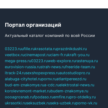
Портал организаций
Актуальный каталог компаний по всей России
03223.ru
ufille.ru
krasotata.ru
prazdnikdushi.ru
veetbox.ru
cinemapost.ru
ciam-fr.ru
kraft-you.ru
mega-press.ru
03223.ru
web-explore.ru
rastenuya.ru
eurovision-russia.ru
strah-news.ru
freeride-team.ru
itrack-24.ru
sexshopexpress.ru
autostudiopro.ru
alabuga-cityhotel.ru
pornv.ru
atlantpereezd.ru
bud-em-znakomye.ru
a-cdc.ru
elektrostal-news.ru
korolevremont-market.ru
budem-znakomye.ru
oooagrosnab.ru
fpodaso.ru
emfire.ru
pro-otdelky.ru
ukrasotki.ru
seksuzbek.ru
seks-uzbek.ru
porno-vk.ru