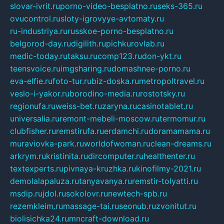
slovar-ivrit.ru
porno-video-besplatno.ru
seks-365.ru
ovucontrol.ru
sloty-igrovyye-avtomaty.ru
ru-industriya.ru
russkoe-porno-besplatno.ru
belgorod-day.ru
digilith.ru
pichkurovlab.ru
medic-today.ru
taksu.ru
comp123.ru
don-ykt.ru
teensvoice.ru
imgsharing.ru
domashnee-porno.ru
eva-elfie.ru
foto-tur.ru
biz-doska.ru
metropoltravel.ru
veslo-i-yakor.ru
borodino-media.ru
rostotsky.ru
regionufa.ru
weiss-bet.ru
zaryna.ru
casinotablet.ru
universalia.ru
remont-mebeli-moscow.ru
termomur.ru
clubfisher.ru
remstirufa.ru
erdamchi.ru
doramamama.ru
muraviovka-park.ru
worldofwoman.ru
clean-dreams.ru
arkrym.ru
kristinita.ru
dircomputer.ru
healthenter.ru
textexperts.ru
pivnaya-kruzhka.ru
kinofilmy-2021.ru
demolalapaluza.ru
tanyavanya.ru
remstir-tolyatti.ru
msdip.ru
jdol.ru
sokolovr.ru
newtech-spb.ru
rezemkleim.ru
massage-tai.ru
seonub.ru
zvonitut.ru
biolisichka24.ru
mncraft-download.ru