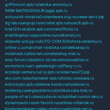
griffoncom.spb.ru
fabrika-emotsiy.ru
PARK-MATROSOVA.RU
agat.spb.ru
avtoyurist-moskva1.ru
hardware.org.ru
схема-авто.рф
dg-lab.ru
angrup.ru
recruiter.spb.ru
music8.spb.ru
krsk124.ru
kubok.spb.ru
romanofforex.ru
analitikaplus.ru
spyonline.ru
zosikamery.ru
sloboda-ural.pp.ru
AUTO-COM.SU
hohota.net
alimy.ru
online-z.com
aromat-vostoka.ru
otdelkaexp.ru
mobilvest.ru
bbd.net.ru
mebelshop.msk.ru
smp-forum.ru
bastion-td.ru
kosmoscreative.ru
avrmotors.ru
art-galadesign.ru
tiffany-c.ru
ecostep-samara.ru
d-p.spb.ru
галактика73.рф
sko.com.ru
davitamebel-spb.ru
fotsis.ru
tesiaes.ru
kokoroyari.spb.ru
blesna-kazan.ru
mossilver.ru
lenderoq.ru
sergeydobrin.ru
tochkazvuka.msk.ru
people-of-art.ru
bezzubova.ru
clubtibet.ru
orior-aks.ru
dynamoauto.ru
szk-favorit.ru
carlines.ru
flatnsk.ru
kingbolenskaner.ru
alex-motor.ru
astroline.net.ru