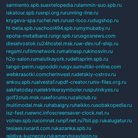
sarmiento.spb.su
extelopedia.ru
lammin-suo.spb.ru
iskatour.spb.ru
snpi.org.ru
running-line.ru
krygeva-spa.ru
chel.net.ru
rust-loco.ru
dugshop.ru
hl-beta.spb.ru
school494.spb.ru
mymubaby.ru
epoha-metalband.ru
ngr.spb.ru
rusgosnews.com
dieselvostok.ru
24hostel.msk.ru
w-dev.ru
f-ship.ru
regsmi.ru
filmnetwork.ru
malinasp.ru
kinosvin.ru
h2o-salon.ru
malutkayork.ru
deltaprim.spb.ru
tango-perm.ru
gooddir.ru
sgv.su
multiki-online.com
webkrasotki.com
cherinvest.ru
detskiy-ostrov.ru
ankou.spb.ru
alvesta1.ru
pdf-creator.ru
nix-files.org.ru
sakhatoday.ru
elektrikersymboler.ru
sputnikyes.ru
golf2club.msk.ru
aeforums.ru
zallclub.ru
multimodal.msk.ru
habaigry.ru
haikko.ru
sobakopedia.ru
isz-fest.ru
ewnc.info
screensaver-clock.net.ru
volnav.spb.ru
comnat.ru
npf.net.ru
7bit.pp.ru
kalugatur.ru
tesiaes.ru
card.com.ru
kazanka.spb.ru
gildiya-kuznecov.ru
kameryboavision.ru