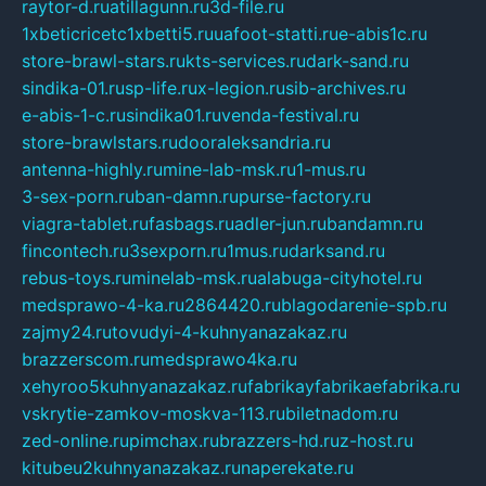
raytor-d.ru
atillagunn.ru
3d-file.ru
1xbeticricetc1xbetti5.ru
uafoot-statti.ru
e-abis1c.ru
store-brawl-stars.ru
kts-services.ru
dark-sand.ru
sindika-01.ru
sp-life.ru
x-legion.ru
sib-archives.ru
e-abis-1-c.ru
sindika01.ru
venda-festival.ru
store-brawlstars.ru
dooraleksandria.ru
antenna-highly.ru
mine-lab-msk.ru
1-mus.ru
3-sex-porn.ru
ban-damn.ru
purse-factory.ru
viagra-tablet.ru
fasbags.ru
adler-jun.ru
bandamn.ru
fincontech.ru
3sexporn.ru
1mus.ru
darksand.ru
rebus-toys.ru
minelab-msk.ru
alabuga-cityhotel.ru
medsprawo-4-ka.ru
2864420.ru
blagodarenie-spb.ru
zajmy24.ru
tovudyi-4-kuhnyanazakaz.ru
brazzerscom.ru
medsprawo4ka.ru
xehyroo5kuhnyanazakaz.ru
fabrikayfabrikaefabrika.ru
vskrytie-zamkov-moskva-113.ru
biletnadom.ru
zed-online.ru
pimchax.ru
brazzers-hd.ru
z-host.ru
kitubeu2kuhnyanazakaz.ru
naperekate.ru