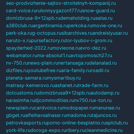
seo-prodvizhenie-sajtov-stroitelnyh-kompanij.ru
card-voice.ru
rulonnyygazon177.ru
snow-guard.ru
domizbrusa-9x12spb.ru
demaholding.ru
aalse.ru
a380club.ru
argentinamia.ru
perkoka.ru
movie-one.ru
perk-oka.ru
g-octopus.ru
sibarchives.ru
andreislyusar.ru
naruto-x.ru
pursefactory.ru
tor-lyubov-i-grom.ru
spayderhed-2022.ru
movieone.ru
evro-dez.ru
webamator.ru
ma-absolut1.ru
avtopomosch27.ru
nv-750.ru
news-plain.ru
nertansaga.ru
delanalad.ru
dizfiles.ru
youtubefree.ru
aria-family.ru
roadli.ru
planeta-samara.ru
mysmartbuy.ru
matrasy-kemerovo.ru
ashanet.ru
trade-farm.ru
dotcustoms.ru
domizbrusa9x12spb.ru
autodamp.ru
narasimha.ru
djcommodities.ru
nv750.ru
x-ton.ru
newsplain.ru
cardvoice.ru
modopaper.ru
manunae.ru
gbget.ru
alfeihavsalnassr.ru
madoma.ru
tajuncos.ru
petrovkasports.ru
porno-online-besplatno.ru
splclub.ru
york-life.ru
doroga-expo.ru
ribery.ru
cleanmedicine.ru