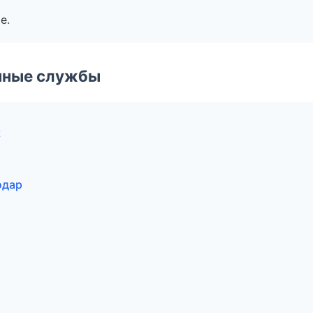
е.
чные службы
к
одар