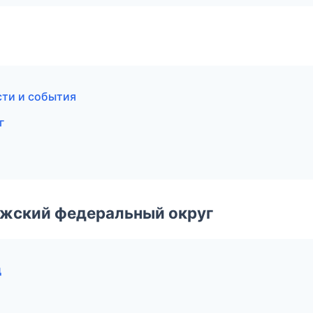
сти и события
г
лжский федеральный округ
д