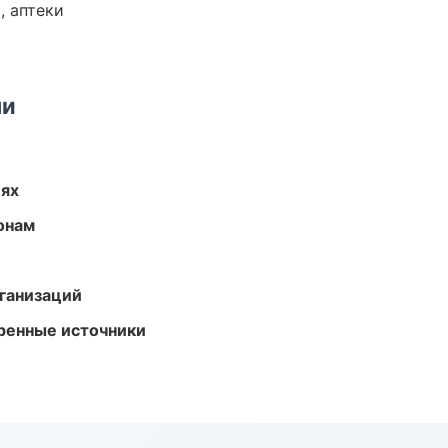
, аптеки
ми
иях
онам
ганизаций
еренные источники