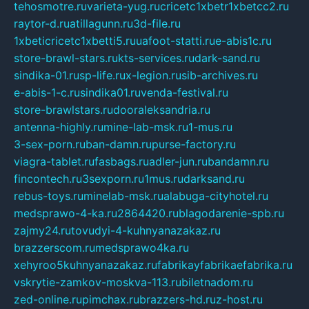
tehosmotre.ru
varieta-yug.ru
cricetc1xbetr1xbetcc2.ru
raytor-d.ru
atillagunn.ru
3d-file.ru
1xbeticricetc1xbetti5.ru
uafoot-statti.ru
e-abis1c.ru
store-brawl-stars.ru
kts-services.ru
dark-sand.ru
sindika-01.ru
sp-life.ru
x-legion.ru
sib-archives.ru
e-abis-1-c.ru
sindika01.ru
venda-festival.ru
store-brawlstars.ru
dooraleksandria.ru
antenna-highly.ru
mine-lab-msk.ru
1-mus.ru
3-sex-porn.ru
ban-damn.ru
purse-factory.ru
viagra-tablet.ru
fasbags.ru
adler-jun.ru
bandamn.ru
fincontech.ru
3sexporn.ru
1mus.ru
darksand.ru
rebus-toys.ru
minelab-msk.ru
alabuga-cityhotel.ru
medsprawo-4-ka.ru
2864420.ru
blagodarenie-spb.ru
zajmy24.ru
tovudyi-4-kuhnyanazakaz.ru
brazzerscom.ru
medsprawo4ka.ru
xehyroo5kuhnyanazakaz.ru
fabrikayfabrikaefabrika.ru
vskrytie-zamkov-moskva-113.ru
biletnadom.ru
zed-online.ru
pimchax.ru
brazzers-hd.ru
z-host.ru