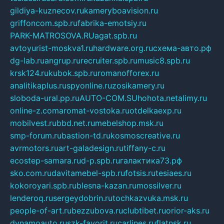
gildiya-kuznecov.ru
kameryboavision.ru
griffoncom.spb.ru
fabrika-emotsiy.ru
PARK-MATROSOVA.RU
agat.spb.ru
avtoyurist-moskva1.ru
hardware.org.ru
схема-авто.рф
dg-lab.ru
angrup.ru
recruiter.spb.ru
music8.spb.ru
krsk124.ru
kubok.spb.ru
romanofforex.ru
analitikaplus.ru
spyonline.ru
zosikamery.ru
sloboda-ural.pp.ru
AUTO-COM.SU
hohota.net
alimy.ru
online-z.com
aromat-vostoka.ru
otdelkaexp.ru
mobilvest.ru
bbd.net.ru
mebelshop.msk.ru
smp-forum.ru
bastion-td.ru
kosmoscreative.ru
avrmotors.ru
art-galadesign.ru
tiffany-c.ru
ecostep-samara.ru
d-p.spb.ru
галактика73.рф
sko.com.ru
davitamebel-spb.ru
fotsis.ru
tesiaes.ru
kokoroyari.spb.ru
blesna-kazan.ru
mossilver.ru
lenderoq.ru
sergeydobrin.ru
tochkazvuka.msk.ru
people-of-art.ru
bezzubova.ru
clubtibet.ru
orior-aks.ru
dynamoauto.ru
szk-favorit.ru
carlines.ru
flatnsk.ru