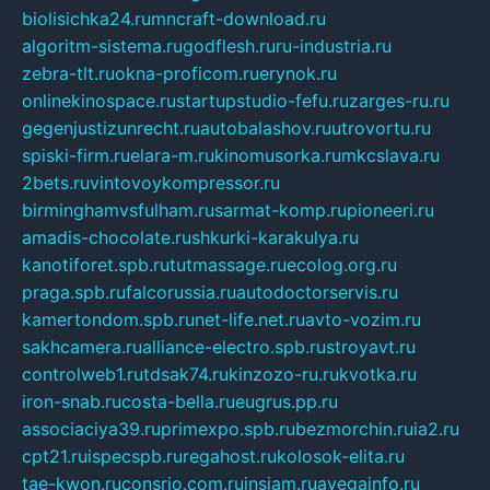
biolisichka24.ru
mncraft-download.ru
algoritm-sistema.ru
godflesh.ru
ru-industria.ru
zebra-tlt.ru
okna-proficom.ru
erynok.ru
onlinekinospace.ru
startupstudio-fefu.ru
zarges-ru.ru
gegenjustizunrecht.ru
autobalashov.ru
utrovortu.ru
spiski-firm.ru
elara-m.ru
kinomusorka.ru
mkcslava.ru
2bets.ru
vintovoykompressor.ru
birminghamvsfulham.ru
sarmat-komp.ru
pioneeri.ru
amadis-chocolate.ru
shkurki-karakulya.ru
kanotiforet.spb.ru
tutmassage.ru
ecolog.org.ru
praga.spb.ru
falcorussia.ru
autodoctorservis.ru
kamertondom.spb.ru
net-life.net.ru
avto-vozim.ru
sakhcamera.ru
alliance-electro.spb.ru
stroyavt.ru
controlweb1.ru
tdsak74.ru
kinzozo-ru.ru
kvotka.ru
iron-snab.ru
costa-bella.ru
eugrus.pp.ru
associaciya39.ru
primexpo.spb.ru
bezmorchin.ru
ia2.ru
cpt21.ru
ispecspb.ru
regahost.ru
kolosok-elita.ru
tae-kwon.ru
consrio.com.ru
insiam.ru
avegainfo.ru