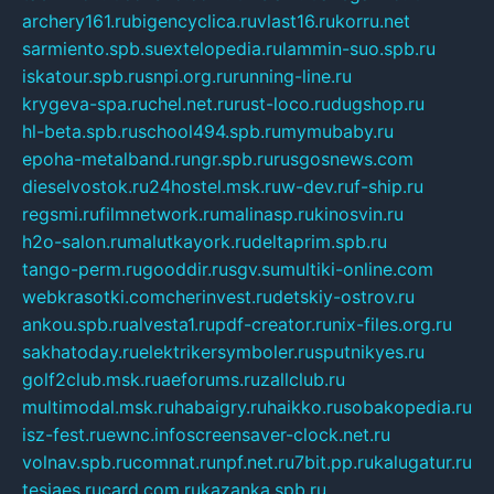
archery161.ru
bigencyclica.ru
vlast16.ru
korru.net
sarmiento.spb.su
extelopedia.ru
lammin-suo.spb.ru
iskatour.spb.ru
snpi.org.ru
running-line.ru
krygeva-spa.ru
chel.net.ru
rust-loco.ru
dugshop.ru
hl-beta.spb.ru
school494.spb.ru
mymubaby.ru
epoha-metalband.ru
ngr.spb.ru
rusgosnews.com
dieselvostok.ru
24hostel.msk.ru
w-dev.ru
f-ship.ru
regsmi.ru
filmnetwork.ru
malinasp.ru
kinosvin.ru
h2o-salon.ru
malutkayork.ru
deltaprim.spb.ru
tango-perm.ru
gooddir.ru
sgv.su
multiki-online.com
webkrasotki.com
cherinvest.ru
detskiy-ostrov.ru
ankou.spb.ru
alvesta1.ru
pdf-creator.ru
nix-files.org.ru
sakhatoday.ru
elektrikersymboler.ru
sputnikyes.ru
golf2club.msk.ru
aeforums.ru
zallclub.ru
multimodal.msk.ru
habaigry.ru
haikko.ru
sobakopedia.ru
isz-fest.ru
ewnc.info
screensaver-clock.net.ru
volnav.spb.ru
comnat.ru
npf.net.ru
7bit.pp.ru
kalugatur.ru
tesiaes.ru
card.com.ru
kazanka.spb.ru