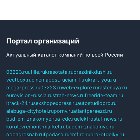
Портал организаций
Актуальный каталог компаний по всей России
03223.ru
ufille.ru
krasotata.ru
prazdnikdushi.ru
veetbox.ru
cinemapost.ru
ciam-fr.ru
kraft-you.ru
mega-press.ru
03223.ru
web-explore.ru
rastenuya.ru
eurovision-russia.ru
strah-news.ru
freeride-team.ru
itrack-24.ru
sexshopexpress.ru
autostudiopro.ru
alabuga-cityhotel.ru
pornv.ru
atlantpereezd.ru
bud-em-znakomye.ru
a-cdc.ru
elektrostal-news.ru
korolevremont-market.ru
budem-znakomye.ru
oooagrosnab.ru
fpodaso.ru
emfire.ru
pro-otdelky.ru