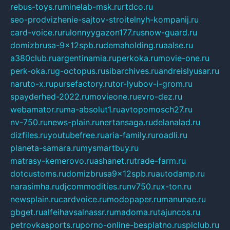
rebus-toys.ru
minelab-msk.ru
rtdco.ru
seo-prodvizhenie-sajtov-stroitelnyh-kompanij.ru
card-voice.ru
rulonnyygazon177.ru
snow-guard.ru
domizbrusa-9x12spb.ru
demaholding.ru
aalse.ru
a380club.ru
argentinamia.ru
perkoka.ru
movie-one.ru
perk-oka.ru
g-octopus.ru
sibarchives.ru
andreislyusar.ru
naruto-x.ru
pursefactory.ru
tor-lyubov-i-grom.ru
spayderhed-2022.ru
movieone.ru
evro-dez.ru
webamator.ru
ma-absolut1.ru
avtopomosch27.ru
nv-750.ru
news-plain.ru
nertansaga.ru
delanalad.ru
dizfiles.ru
youtubefree.ru
aria-family.ru
roadli.ru
planeta-samara.ru
mysmartbuy.ru
matrasy-kemerovo.ru
ashanet.ru
trade-farm.ru
dotcustoms.ru
domizbrusa9x12spb.ru
autodamp.ru
narasimha.ru
djcommodities.ru
nv750.ru
x-ton.ru
newsplain.ru
cardvoice.ru
modopaper.ru
manunae.ru
gbget.ru
alfeihavsalnassr.ru
madoma.ru
tajuncos.ru
petrovkasports.ru
porno-online-besplatno.ru
splclub.ru