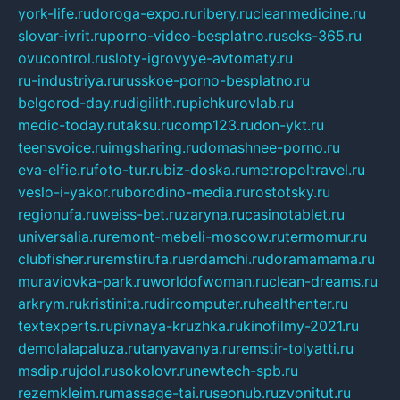
york-life.ru
doroga-expo.ru
ribery.ru
cleanmedicine.ru
slovar-ivrit.ru
porno-video-besplatno.ru
seks-365.ru
ovucontrol.ru
sloty-igrovyye-avtomaty.ru
ru-industriya.ru
russkoe-porno-besplatno.ru
belgorod-day.ru
digilith.ru
pichkurovlab.ru
medic-today.ru
taksu.ru
comp123.ru
don-ykt.ru
teensvoice.ru
imgsharing.ru
domashnee-porno.ru
eva-elfie.ru
foto-tur.ru
biz-doska.ru
metropoltravel.ru
veslo-i-yakor.ru
borodino-media.ru
rostotsky.ru
regionufa.ru
weiss-bet.ru
zaryna.ru
casinotablet.ru
universalia.ru
remont-mebeli-moscow.ru
termomur.ru
clubfisher.ru
remstirufa.ru
erdamchi.ru
doramamama.ru
muraviovka-park.ru
worldofwoman.ru
clean-dreams.ru
arkrym.ru
kristinita.ru
dircomputer.ru
healthenter.ru
textexperts.ru
pivnaya-kruzhka.ru
kinofilmy-2021.ru
demolalapaluza.ru
tanyavanya.ru
remstir-tolyatti.ru
msdip.ru
jdol.ru
sokolovr.ru
newtech-spb.ru
rezemkleim.ru
massage-tai.ru
seonub.ru
zvonitut.ru