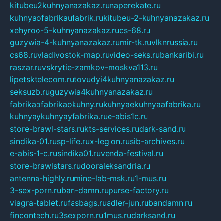
kitubeu2kuhnyanazakaz.ru
naperekate.ru
kuhnyaofabrikaufabrik.ru
kitubeu-2-kuhnyanazakaz.ru
xehyroo-5-kuhnyanazakaz.ru
cs-68.ru
guzywia-4-kuhnyanazakaz.ru
mir-tk.ru
vlknrussia.ru
cs68.ru
vladivostok-map.ru
video-seks.ru
bankaribi.ru
raszar.ru
vskrytie-zamkov-moskva113.ru
lipetsktelecom.ru
tovudyi4kuhnyanazakaz.ru
seksuzb.ru
guzywia4kuhnyanazakaz.ru
fabrikaofabrikaokuhny.ru
kuhnyaekuhnyaafabrika.ru
kuhnyaykuhnyayfabrika.ru
e-abis1c.ru
store-brawl-stars.ru
kts-services.ru
dark-sand.ru
sindika-01.ru
sp-life.ru
x-legion.ru
sib-archives.ru
e-abis-1-c.ru
sindika01.ru
venda-festival.ru
store-brawlstars.ru
dooraleksandria.ru
antenna-highly.ru
mine-lab-msk.ru
1-mus.ru
3-sex-porn.ru
ban-damn.ru
purse-factory.ru
viagra-tablet.ru
fasbags.ru
adler-jun.ru
bandamn.ru
fincontech.ru
3sexporn.ru
1mus.ru
darksand.ru