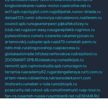
kingbolenskaner.ru
alex-motor.ru
astroline.net.ru
act1.spb.ru
polyglot.com.ru
gidlipetsk.ru
ooo-driada.ru
detsad125.ru
mir-zdoroviya.ru
bruslanovo.ru
siterem.ru
council.spb.ru
лодкипатриот.рф
kafekolizey.ru
iclub.net.ru
gazon-easy.ru
sugarepilekb.ru
grinox.ru
pylesostineco.ru
msts-ozarenie.ru
kameryjooan.ru
artemovskij.ru
dopler.spb.ru
aid70.ru
metall-perm.ru
ndm.msk.ru
ratingzooshop.ru
apiaccess.ru
globalautotrade.info
bezverhovskoe.ru
drsschool.ru
ZOOSMART.SPB.RU
dalakony.ru
medikijob.ru
remontt.spb.ru
photostudia.spb.ru
myragon.ru
terramia.ru
academy62.ru
gardengallereya.ru
rti.com.ru
artem-news.ru
biserinca.ru
krasnodarkurort.com
imshowtv.ru
mebel-v-tule.ru
mobtopik.ru
pcsecurity.net.ru
tool-sib.ru
multimetrunit.ru
sp-tour.ru
fan-cs.ru
santeh-russia.ru
symbian9.net.ru
DSHAIR.RU
tmmotors.spb.ru
xjocuricopii.com
musavtomat.msk.ru