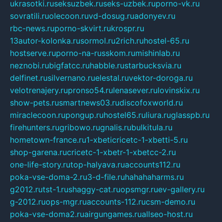
ukrasotki.ru
seksuzbek.ru
seks-uzbek.ru
porno-vk.ru
sovratili.ru
olecoon.ru
vd-dosug.ru
adonyev.ru
rbc-news.ru
porno-skvirt.ru
krospr.ru
13autor-kolonka.ru
sormol.ru
2rich.ru
hostel-65.ru
hostserve.ru
porno-na-russkom.ru
mishinlab.ru
neznobi.ru
bigfatcc.ru
habble.ru
starbucksvia.ru
delfinet.ru
silvernano.ru
elestal.ru
vektor-doroga.ru
velotrenajery.ru
pronso54.ru
lenasever.ru
lovinskix.ru
show-pets.ru
smartnews03.ru
discofoxworld.ru
miraclecoon.ru
pongup.ru
hostel65.ru
liura.ru
glasspb.ru
firehunters.ru
gribowo.ru
gnalis.ru
bulkitula.ru
hometown-france.ru
1-xbeticricetc-1-xbetti-5.ru
shop-garena.ru
cricetc-1-xbetr-1-xbetcc-2.ru
one-life-story.ru
top-halyava.ru
accounts112.ru
poka-vse-doma-2.ru
3-d-file.ru
hahahaharms.ru
g2012.ru
tst-1.ru
shaggy-cat.ru
opsmgr.ru
ev-gallery.ru
g-2012.ru
ops-mgr.ru
accounts-112.ru
csm-demo.ru
poka-vse-doma2.ru
airgungames.ru
allseo-host.ru