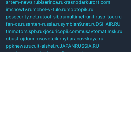
artem-news.ru
biserinca.ru
krasnodarkurort.com
imshowtv.ru
mebel-v-tule.ru
mobtopik.ru
pcsecurity.net.ru
tool-sib.ru
multimetrunit.ru
sp-tour.ru
fan-cs.ru
santeh-russia.ru
symbian9.net.ru
DSHAIR.RU
tmmotors.spb.ru
xjocuricopii.com
musavtomat.msk.ru
obustrojdom.ru
sovetcik.ru
ybaranovskaya.ru
ppknews.ru
cult-alshei.ru
JAPANRUSSIA.RU
proekciyamebel.ru
imper-finans.ru
rim.org.ru
glamourai.ru
brassminus.ru
zabor-pro.ru
ftn.pp.ru
dorogoe58.ru
laimengpacker.ru
kuzova-zapchasti.ru
sageerp.ru
taxodrom.ru
dsrazvitie.ru
hardcity.net.ru
ratinghomegames.ru
topservice25.ru
gubernyan.ru
gtglasslined.ru
ii4.ru
tssport.spb.ru
andorra24.com
blackwallstreet.ru
oboimos.ru
optim-doors.com.ru
ikuch.ru
nycr.org.ru
npa21.ru
vremya-ch.spb.ru
desert000.ru
ivtorgi.ru
ifiori.ru
catalog-statei.ru
dcv.org.ru
spetsmaster174.ru
ipkameryhiseeu.ru
dum26.ru
ruspol.spb.ru
fr-opendp.ru
kam-solnyshko.ru