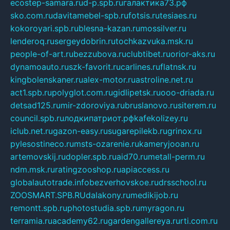
ecostep-samara.ru
d-p.spb.ru
галактика73.рф
sko.com.ru
davitamebel-spb.ru
fotsis.ru
tesiaes.ru
kokoroyari.spb.ru
blesna-kazan.ru
mossilver.ru
lenderoq.ru
sergeydobrin.ru
tochkazvuka.msk.ru
people-of-art.ru
bezzubova.ru
clubtibet.ru
orior-aks.ru
dynamoauto.ru
szk-favorit.ru
carlines.ru
flatnsk.ru
kingbolenskaner.ru
alex-motor.ru
astroline.net.ru
act1.spb.ru
polyglot.com.ru
gidlipetsk.ru
ooo-driada.ru
detsad125.ru
mir-zdoroviya.ru
bruslanovo.ru
siterem.ru
council.spb.ru
лодкипатриот.рф
kafekolizey.ru
iclub.net.ru
gazon-easy.ru
sugarepilekb.ru
grinox.ru
pylesostineco.ru
msts-ozarenie.ru
kameryjooan.ru
artemovskij.ru
dopler.spb.ru
aid70.ru
metall-perm.ru
ndm.msk.ru
ratingzooshop.ru
apiaccess.ru
globalautotrade.info
bezverhovskoe.ru
drsschool.ru
ZOOSMART.SPB.RU
dalakony.ru
medikijob.ru
remontt.spb.ru
photostudia.spb.ru
myragon.ru
terramia.ru
academy62.ru
gardengallereya.ru
rti.com.ru