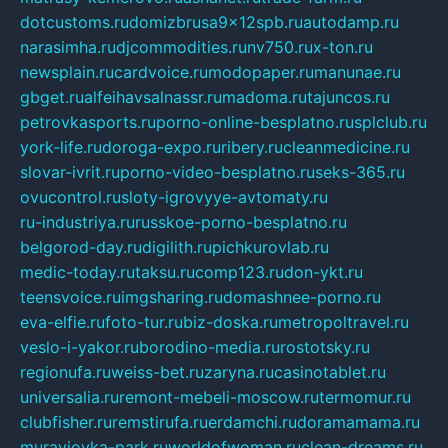
dotcustoms.ru
domizbrusa9x12spb.ru
autodamp.ru
narasimha.ru
djcommodities.ru
nv750.ru
x-ton.ru
newsplain.ru
cardvoice.ru
modopaper.ru
manunae.ru
gbget.ru
alfeihavsalnassr.ru
madoma.ru
tajuncos.ru
petrovkasports.ru
porno-online-besplatno.ru
splclub.ru
york-life.ru
doroga-expo.ru
ribery.ru
cleanmedicine.ru
slovar-ivrit.ru
porno-video-besplatno.ru
seks-365.ru
ovucontrol.ru
sloty-igrovyye-avtomaty.ru
ru-industriya.ru
russkoe-porno-besplatno.ru
belgorod-day.ru
digilith.ru
pichkurovlab.ru
medic-today.ru
taksu.ru
comp123.ru
don-ykt.ru
teensvoice.ru
imgsharing.ru
domashnee-porno.ru
eva-elfie.ru
foto-tur.ru
biz-doska.ru
metropoltravel.ru
veslo-i-yakor.ru
borodino-media.ru
rostotsky.ru
regionufa.ru
weiss-bet.ru
zaryna.ru
casinotablet.ru
universalia.ru
remont-mebeli-moscow.ru
termomur.ru
clubfisher.ru
remstirufa.ru
erdamchi.ru
doramamama.ru
muraviovka-park.ru
worldofwoman.ru
clean-dreams.ru