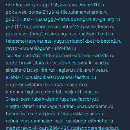
one-life-story.ru
top-halyava.ru
accounts112.ru
poka-vse-doma-2.ru
3-d-file.ru
hahahaharms.ru
g2012.ru
tst-1.ru
shaggy-cat.ru
opsmgr.ru
ev-gallery.ru
g-2012.ru
ops-mgr.ru
accounts-112.ru
csm-demo.ru
poka-vse-doma2.ru
airgungames.ru
allseo-host.ru
tehosmotre.ru
varieta-yug.ru
cricetc1xbetr1xbetcc2.ru
raytor-d.ru
atillagunn.ru
3d-file.ru
1xbeticricetc1xbetti5.ru
uafoot-statti.ru
e-abis1c.ru
store-brawl-stars.ru
kts-services.ru
dark-sand.ru
sindika-01.ru
sp-life.ru
x-legion.ru
sib-archives.ru
e-abis-1-c.ru
sindika01.ru
venda-festival.ru
store-brawlstars.ru
dooraleksandria.ru
antenna-highly.ru
mine-lab-msk.ru
1-mus.ru
3-sex-porn.ru
ban-damn.ru
purse-factory.ru
viagra-tablet.ru
fasbags.ru
adler-jun.ru
bandamn.ru
fincontech.ru
3sexporn.ru
1mus.ru
darksand.ru
rebus-toys.ru
minelab-msk.ru
alabuga-cityhotel.ru
medsprawo-4-ka.ru
2864420.ru
blagodarenie-spb.ru