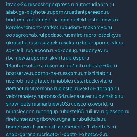
itrack-24.ru
sexshopexpress.ru
autostudiopro.ru
alabuga-cityhotel.ru
pornv.ru
atlantpereezd.ru
bud-em-znakomye.ru
a-cdc.ru
elektrostal-news.ru
korolevremont-market.ru
budem-znakomye.ru
oooagrosnab.ru
fpodaso.ru
emfire.ru
pro-otdelky.ru
ukrasotki.ru
seksuzbek.ru
seks-uzbek.ru
porno-vk.ru
sovratili.ru
olecoon.ru
vd-dosug.ru
adonyev.ru
rbc-news.ru
porno-skvirt.ru
krospr.ru
13autor-kolonka.ru
sormol.ru
2rich.ru
hostel-65.ru
hostserve.ru
porno-na-russkom.ru
mishinlab.ru
neznobi.ru
bigfatcc.ru
habble.ru
starbucksvia.ru
delfinet.ru
silvernano.ru
elestal.ru
vektor-doroga.ru
velotrenajery.ru
pronso54.ru
lenasever.ru
lovinskix.ru
show-pets.ru
smartnews03.ru
discofoxworld.ru
miraclecoon.ru
pongup.ru
hostel65.ru
liura.ru
glasspb.ru
firehunters.ru
gribowo.ru
gnalis.ru
bulkitula.ru
hometown-france.ru
1-xbeticricetc-1-xbetti-5.ru
shop-garena.ru
cricetc-1-xbetr-1-xbetcc-2.ru