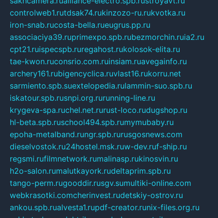
sakhcamera.ru
alliance-electro.spb.ru
stroyavt.ru
controlweb1.ru
tdsak74.ru
kinzozo-ru.ru
kvotka.ru
iron-snab.ru
costa-bella.ru
eugrus.pp.ru
associaciya39.ru
primexpo.spb.ru
bezmorchin.ru
ia2.ru
cpt21.ru
ispecspb.ru
regahost.ru
kolosok-elita.ru
tae-kwon.ru
consrio.com.ru
insiam.ru
avegainfo.ru
archery161.ru
bigencyclica.ru
vlast16.ru
korru.net
sarmiento.spb.su
extelopedia.ru
lammin-suo.spb.ru
iskatour.spb.ru
snpi.org.ru
running-line.ru
krygeva-spa.ru
chel.net.ru
rust-loco.ru
dugshop.ru
hl-beta.spb.ru
school494.spb.ru
mymubaby.ru
epoha-metalband.ru
ngr.spb.ru
rusgosnews.com
dieselvostok.ru
24hostel.msk.ru
w-dev.ru
f-ship.ru
regsmi.ru
filmnetwork.ru
malinasp.ru
kinosvin.ru
h2o-salon.ru
malutkayork.ru
deltaprim.spb.ru
tango-perm.ru
gooddir.ru
sgv.su
multiki-online.com
webkrasotki.com
cherinvest.ru
detskiy-ostrov.ru
ankou.spb.ru
alvesta1.ru
pdf-creator.ru
nix-files.org.ru