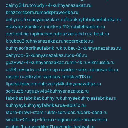
zajmy24.ru
tovudyi-4-kuhnyanazakaz.ru
brazzerscom.ru
medsprawo4ka.ru
xehyroo5kuhnyanazakaz.ru
fabrikayfabrikaefabrika.ru
vskrytie-zamkov-moskva-113.ru
biletnadom.ru
zed-online.ru
pimchax.ru
brazzers-hd.ru
z-host.ru
kitubeu2kuhnyanazakaz.ru
naperekate.ru
kuhnyaofabrikaufabrik.ru
kitubeu-2-kuhnyanazakaz.ru
xehyroo-5-kuhnyanazakaz.ru
cs-68.ru
guzywia-4-kuhnyanazakaz.ru
mir-tk.ru
vlknrussia.ru
cs68.ru
vladivostok-map.ru
video-seks.ru
bankaribi.ru
raszar.ru
vskrytie-zamkov-moskva113.ru
lipetsktelecom.ru
tovudyi4kuhnyanazakaz.ru
seksuzb.ru
guzywia4kuhnyanazakaz.ru
fabrikaofabrikaokuhny.ru
kuhnyaekuhnyaafabrika.ru
kuhnyaykuhnyayfabrika.ru
e-abis1c.ru
store-brawl-stars.ru
kts-services.ru
dark-sand.ru
sindika-01.ru
sp-life.ru
x-legion.ru
sib-archives.ru
e-abis-1-c.ru
sindika01.ru
venda-festival.ru