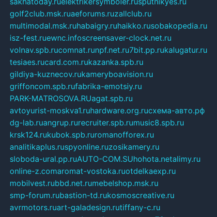
sakhatoday.ru
elektrikersymboler.ru
sputnikyes.ru
golf2club.msk.ru
aeforums.ru
zallclub.ru
multimodal.msk.ru
habaigry.ru
haikko.ru
sobakopedia.ru
isz-fest.ru
ewnc.info
screensaver-clock.net.ru
volnav.spb.ru
comnat.ru
npf.net.ru
7bit.pp.ru
kalugatur.ru
tesiaes.ru
card.com.ru
kazanka.spb.ru
gildiya-kuznecov.ru
kameryboavision.ru
griffoncom.spb.ru
fabrika-emotsiy.ru
PARK-MATROSOVA.RU
agat.spb.ru
avtoyurist-moskva1.ru
hardware.org.ru
схема-авто.рф
dg-lab.ru
angrup.ru
recruiter.spb.ru
music8.spb.ru
krsk124.ru
kubok.spb.ru
romanofforex.ru
analitikaplus.ru
spyonline.ru
zosikamery.ru
sloboda-ural.pp.ru
AUTO-COM.SU
hohota.net
alimy.ru
online-z.com
aromat-vostoka.ru
otdelkaexp.ru
mobilvest.ru
bbd.net.ru
mebelshop.msk.ru
smp-forum.ru
bastion-td.ru
kosmoscreative.ru
avrmotors.ru
art-galadesign.ru
tiffany-c.ru