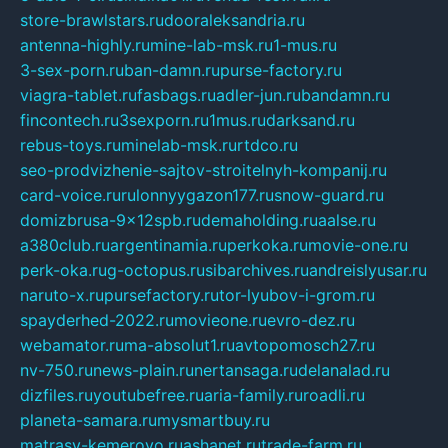
store-brawlstars.ru
dooraleksandria.ru
antenna-highly.ru
mine-lab-msk.ru
1-mus.ru
3-sex-porn.ru
ban-damn.ru
purse-factory.ru
viagra-tablet.ru
fasbags.ru
adler-jun.ru
bandamn.ru
fincontech.ru
3sexporn.ru
1mus.ru
darksand.ru
rebus-toys.ru
minelab-msk.ru
rtdco.ru
seo-prodvizhenie-sajtov-stroitelnyh-kompanij.ru
card-voice.ru
rulonnyygazon177.ru
snow-guard.ru
domizbrusa-9x12spb.ru
demaholding.ru
aalse.ru
a380club.ru
argentinamia.ru
perkoka.ru
movie-one.ru
perk-oka.ru
g-octopus.ru
sibarchives.ru
andreislyusar.ru
naruto-x.ru
pursefactory.ru
tor-lyubov-i-grom.ru
spayderhed-2022.ru
movieone.ru
evro-dez.ru
webamator.ru
ma-absolut1.ru
avtopomosch27.ru
nv-750.ru
news-plain.ru
nertansaga.ru
delanalad.ru
dizfiles.ru
youtubefree.ru
aria-family.ru
roadli.ru
planeta-samara.ru
mysmartbuy.ru
matrasy-kemerovo.ru
ashanet.ru
trade-farm.ru