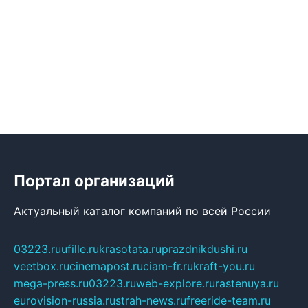
Портал организаций
Актуальный каталог компаний по всей России
03223.ru
ufille.ru
krasotata.ru
prazdnikdushi.ru
veetbox.ru
cinemapost.ru
ciam-fr.ru
kraft-you.ru
mega-press.ru
03223.ru
web-explore.ru
rastenuya.ru
eurovision-russia.ru
strah-news.ru
freeride-team.ru