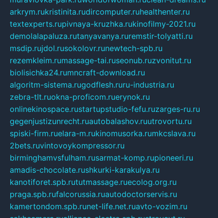
arkrym.ru
kristinita.ru
dircomputer.ru
healthenter.ru
textexperts.ru
pivnaya-kruzhka.ru
kinofilmy-2021.ru
demolalapaluza.ru
tanyavanya.ru
remstir-tolyatti.ru
msdip.ru
jdol.ru
sokolovr.ru
newtech-spb.ru
rezemkleim.ru
massage-tai.ru
seonub.ru
zvonitut.ru
biolisichka24.ru
mncraft-download.ru
algoritm-sistema.ru
godflesh.ru
ru-industria.ru
zebra-tlt.ru
okna-proficom.ru
erynok.ru
onlinekinospace.ru
startupstudio-fefu.ru
zarges-ru.ru
gegenjustizunrecht.ru
autobalashov.ru
utrovortu.ru
spiski-firm.ru
elara-m.ru
kinomusorka.ru
mkcslava.ru
2bets.ru
vintovoykompressor.ru
birminghamvsfulham.ru
sarmat-komp.ru
pioneeri.ru
amadis-chocolate.ru
shkurki-karakulya.ru
kanotiforet.spb.ru
tutmassage.ru
ecolog.org.ru
praga.spb.ru
falcorussia.ru
autodoctorservis.ru
kamertondom.spb.ru
net-life.net.ru
avto-vozim.ru