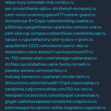
rebus-toys.ru
minelab-msk.ru
rtdco.ru
seo-prodvizhenie-sajtov-stroitelnyh-kompanij.ru
card-voice.ru
rulonnyygazon177.ru
snow-guard.ru
domizbrusa-9x12spb.ru
demaholding.ru
aalse.ru
a380club.ru
argentinamia.ru
perkoka.ru
movie-one.ru
perk-oka.ru
g-octopus.ru
sibarchives.ru
andreislyusar.ru
naruto-x.ru
pursefactory.ru
tor-lyubov-i-grom.ru
spayderhed-2022.ru
movieone.ru
evro-dez.ru
webamator.ru
ma-absolut1.ru
avtopomosch27.ru
nv-750.ru
news-plain.ru
nertansaga.ru
delanalad.ru
dizfiles.ru
youtubefree.ru
aria-family.ru
roadli.ru
planeta-samara.ru
mysmartbuy.ru
matrasy-kemerovo.ru
ashanet.ru
trade-farm.ru
dotcustoms.ru
domizbrusa9x12spb.ru
autodamp.ru
narasimha.ru
djcommodities.ru
nv750.ru
x-ton.ru
newsplain.ru
cardvoice.ru
modopaper.ru
manunae.ru
gbget.ru
alfeihavsalnassr.ru
madoma.ru
tajuncos.ru
petrovkasports.ru
porno-online-besplatno.ru
splclub.ru