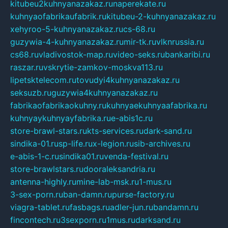
kitubeu2kuhnyanazakaz.ru
naperekate.ru
kuhnyaofabrikaufabrik.ru
kitubeu-2-kuhnyanazakaz.ru
xehyroo-5-kuhnyanazakaz.ru
cs-68.ru
guzywia-4-kuhnyanazakaz.ru
mir-tk.ru
vlknrussia.ru
cs68.ru
vladivostok-map.ru
video-seks.ru
bankaribi.ru
raszar.ru
vskrytie-zamkov-moskva113.ru
lipetsktelecom.ru
tovudyi4kuhnyanazakaz.ru
seksuzb.ru
guzywia4kuhnyanazakaz.ru
fabrikaofabrikaokuhny.ru
kuhnyaekuhnyaafabrika.ru
kuhnyaykuhnyayfabrika.ru
e-abis1c.ru
store-brawl-stars.ru
kts-services.ru
dark-sand.ru
sindika-01.ru
sp-life.ru
x-legion.ru
sib-archives.ru
e-abis-1-c.ru
sindika01.ru
venda-festival.ru
store-brawlstars.ru
dooraleksandria.ru
antenna-highly.ru
mine-lab-msk.ru
1-mus.ru
3-sex-porn.ru
ban-damn.ru
purse-factory.ru
viagra-tablet.ru
fasbags.ru
adler-jun.ru
bandamn.ru
fincontech.ru
3sexporn.ru
1mus.ru
darksand.ru