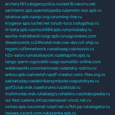
archery161.ru
bigencyclica.ru
vlast16.ru
korru.net
sarmiento.spb.su
extelopedia.ru
lammin-suo.spb.ru
iskatour.spb.ru
snpi.org.ru
running-line.ru
krygeva-spa.ru
chel.net.ru
rust-loco.ru
dugshop.ru
hl-beta.spb.ru
school494.spb.ru
mymubaby.ru
epoha-metalband.ru
ngr.spb.ru
rusgosnews.com
dieselvostok.ru
24hostel.msk.ru
w-dev.ru
f-ship.ru
regsmi.ru
filmnetwork.ru
malinasp.ru
kinosvin.ru
h2o-salon.ru
malutkayork.ru
deltaprim.spb.ru
tango-perm.ru
gooddir.ru
sgv.su
multiki-online.com
webkrasotki.com
cherinvest.ru
detskiy-ostrov.ru
ankou.spb.ru
alvesta1.ru
pdf-creator.ru
nix-files.org.ru
sakhatoday.ru
elektrikersymboler.ru
sputnikyes.ru
golf2club.msk.ru
aeforums.ru
zallclub.ru
multimodal.msk.ru
habaigry.ru
haikko.ru
sobakopedia.ru
isz-fest.ru
ewnc.info
screensaver-clock.net.ru
volnav.spb.ru
comnat.ru
npf.net.ru
7bit.pp.ru
kalugatur.ru
tesiaes.ru
card.com.ru
kazanka.spb.ru