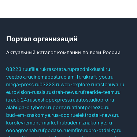
Портал организаций
Актуальный каталог компаний по всей России
03223.ru
ufille.ru
krasotata.ru
prazdnikdushi.ru
veetbox.ru
cinemapost.ru
ciam-fr.ru
kraft-you.ru
mega-press.ru
03223.ru
web-explore.ru
rastenuya.ru
eurovision-russia.ru
strah-news.ru
freeride-team.ru
itrack-24.ru
sexshopexpress.ru
autostudiopro.ru
alabuga-cityhotel.ru
pornv.ru
atlantpereezd.ru
bud-em-znakomye.ru
a-cdc.ru
elektrostal-news.ru
korolevremont-market.ru
budem-znakomye.ru
oooagrosnab.ru
fpodaso.ru
emfire.ru
pro-otdelky.ru