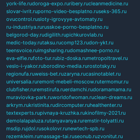
york-life.ru
doroga-expo.ru
ribery.ru
cleanmedicine.ru
slovar-ivrit.ru
porno-video-besplatno.ru
seks-365.ru
ovucontrol.ru
sloty-igrovyye-avtomaty.ru
ru-industriya.ru
russkoe-porno-besplatno.ru
belgorod-day.ru
digilith.ru
pichkurovlab.ru
medic-today.ru
taksu.ru
comp123.ru
don-ykt.ru
teensvoice.ru
imgsharing.ru
domashnee-porno.ru
eva-elfie.ru
foto-tur.ru
biz-doska.ru
metropoltravel.ru
veslo-i-yakor.ru
borodino-media.ru
rostotsky.ru
regionufa.ru
weiss-bet.ru
zaryna.ru
casinotablet.ru
universalia.ru
remont-mebeli-moscow.ru
termomur.ru
clubfisher.ru
remstirufa.ru
erdamchi.ru
doramamama.ru
muraviovka-park.ru
worldofwoman.ru
clean-dreams.ru
arkrym.ru
kristinita.ru
dircomputer.ru
healthenter.ru
textexperts.ru
pivnaya-kruzhka.ru
kinofilmy-2021.ru
demolalapaluza.ru
tanyavanya.ru
remstir-tolyatti.ru
msdip.ru
jdol.ru
sokolovr.ru
newtech-spb.ru
rezemkleim.ru
massage-tai.ru
seonub.ru
zvonitut.ru