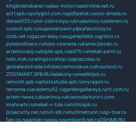
kingbolenskaner.ru
alex-motor.ru
astroline.net.ru
act1.spb.ru
polyglot.com.ru
gidlipetsk.ru
ooo-driada.ru
detsad125.ru
mir-zdoroviya.ru
bruslanovo.ru
siterem.ru
council.spb.ru
лодкипатриот.рф
kafekolizey.ru
iclub.net.ru
gazon-easy.ru
sugarepilekb.ru
grinox.ru
pylesostineco.ru
msts-ozarenie.ru
kameryjooan.ru
artemovskij.ru
dopler.spb.ru
aid70.ru
metall-perm.ru
ndm.msk.ru
ratingzooshop.ru
apiaccess.ru
globalautotrade.info
bezverhovskoe.ru
drsschool.ru
ZOOSMART.SPB.RU
dalakony.ru
medikijob.ru
remontt.spb.ru
photostudia.spb.ru
myragon.ru
terramia.ru
academy62.ru
gardengallereya.ru
rti.com.ru
artem-news.ru
biserinca.ru
krasnodarkurort.com
imshowtv.ru
mebel-v-tule.ru
mobtopik.ru
pcsecurity.net.ru
tool-sib.ru
multimetrunit.ru
sp-tour.ru
fan-cs.ru
santeh-russia.ru
symbian9.net.ru
DSHAIR.RU
tmmotors.spb.ru
xjocuricopii.com
musavtomat.msk.ru
obustrojdom.ru
sovetcik.ru
ybaranovskaya.ru