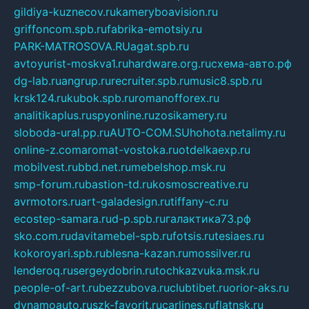
gildiya-kuznecov.ru
kameryboavision.ru
griffoncom.spb.ru
fabrika-emotsiy.ru
PARK-MATROSOVA.RU
agat.spb.ru
avtoyurist-moskva1.ru
hardware.org.ru
схема-авто.рф
dg-lab.ru
angrup.ru
recruiter.spb.ru
music8.spb.ru
krsk124.ru
kubok.spb.ru
romanofforex.ru
analitikaplus.ru
spyonline.ru
zosikamery.ru
sloboda-ural.pp.ru
AUTO-COM.SU
hohota.net
alimy.ru
online-z.com
aromat-vostoka.ru
otdelkaexp.ru
mobilvest.ru
bbd.net.ru
mebelshop.msk.ru
smp-forum.ru
bastion-td.ru
kosmoscreative.ru
avrmotors.ru
art-galadesign.ru
tiffany-c.ru
ecostep-samara.ru
d-p.spb.ru
галактика73.рф
sko.com.ru
davitamebel-spb.ru
fotsis.ru
tesiaes.ru
kokoroyari.spb.ru
blesna-kazan.ru
mossilver.ru
lenderoq.ru
sergeydobrin.ru
tochkazvuka.msk.ru
people-of-art.ru
bezzubova.ru
clubtibet.ru
orior-aks.ru
dynamoauto.ru
szk-favorit.ru
carlines.ru
flatnsk.ru