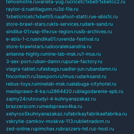
tehosmotre.ru
varieta-yug.ru
cricetc1xbetr1xbetcc2.ru
raytor-d.ru
atillagunn.ru
3d-file.ru
1xbeticricetc1xbetti5.ru
uafoot-statti.ru
e-abis1c.ru
store-brawl-stars.ru
kts-services.ru
dark-sand.ru
sindika-01.ru
sp-life.ru
x-legion.ru
sib-archives.ru
e-abis-1-c.ru
sindika01.ru
venda-festival.ru
store-brawlstars.ru
dooraleksandria.ru
antenna-highly.ru
mine-lab-msk.ru
1-mus.ru
3-sex-porn.ru
ban-damn.ru
purse-factory.ru
viagra-tablet.ru
fasbags.ru
adler-jun.ru
bandamn.ru
fincontech.ru
3sexporn.ru
1mus.ru
darksand.ru
rebus-toys.ru
minelab-msk.ru
alabuga-cityhotel.ru
medsprawo-4-ka.ru
2864420.ru
blagodarenie-spb.ru
zajmy24.ru
tovudyi-4-kuhnyanazakaz.ru
brazzerscom.ru
medsprawo4ka.ru
xehyroo5kuhnyanazakaz.ru
fabrikayfabrikaefabrika.ru
vskrytie-zamkov-moskva-113.ru
biletnadom.ru
zed-online.ru
pimchax.ru
brazzers-hd.ru
z-host.ru