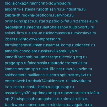
biolisichka24.ru
mncraft-download.ru
algoritm-sistema.ru
godflesh.ru
ru-industria.ru
zebra-tlt.ru
okna-proficom.ru
erynok.ru
onlinekinospace.ru
startupstudio-fefu.ru
zarges-ru.ru
gegenjustizunrecht.ru
autobalashov.ru
utrovortu.ru
spiski-firm.ru
elara-m.ru
kinomusorka.ru
mkcslava.ru
2bets.ru
vintovoykompressor.ru
birminghamvsfulham.ru
sarmat-komp.ru
pioneeri.ru
amadis-chocolate.ru
shkurki-karakulya.ru
kanotiforet.spb.ru
tutmassage.ru
ecolog.org.ru
praga.spb.ru
falcorussia.ru
autodoctorservis.ru
kamertondom.spb.ru
net-life.net.ru
avto-vozim.ru
sakhcamera.ru
alliance-electro.spb.ru
stroyavt.ru
controlweb1.ru
tdsak74.ru
kinzozo-ru.ru
kvotka.ru
iron-snab.ru
costa-bella.ru
eugrus.pp.ru
associaciya39.ru
primexpo.spb.ru
bezmorchin.ru
ia2.ru
cpt21.ru
ispecspb.ru
regahost.ru
kolosok-elita.ru
tae-kwon.ru
consrio.com.ru
insiam.ru
avegainfo.ru