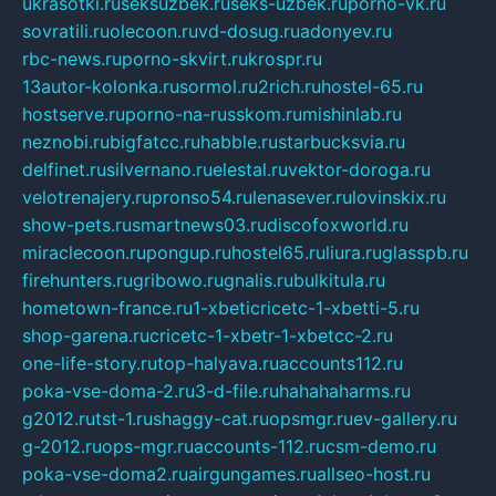
ukrasotki.ru
seksuzbek.ru
seks-uzbek.ru
porno-vk.ru
sovratili.ru
olecoon.ru
vd-dosug.ru
adonyev.ru
rbc-news.ru
porno-skvirt.ru
krospr.ru
13autor-kolonka.ru
sormol.ru
2rich.ru
hostel-65.ru
hostserve.ru
porno-na-russkom.ru
mishinlab.ru
neznobi.ru
bigfatcc.ru
habble.ru
starbucksvia.ru
delfinet.ru
silvernano.ru
elestal.ru
vektor-doroga.ru
velotrenajery.ru
pronso54.ru
lenasever.ru
lovinskix.ru
show-pets.ru
smartnews03.ru
discofoxworld.ru
miraclecoon.ru
pongup.ru
hostel65.ru
liura.ru
glasspb.ru
firehunters.ru
gribowo.ru
gnalis.ru
bulkitula.ru
hometown-france.ru
1-xbeticricetc-1-xbetti-5.ru
shop-garena.ru
cricetc-1-xbetr-1-xbetcc-2.ru
one-life-story.ru
top-halyava.ru
accounts112.ru
poka-vse-doma-2.ru
3-d-file.ru
hahahaharms.ru
g2012.ru
tst-1.ru
shaggy-cat.ru
opsmgr.ru
ev-gallery.ru
g-2012.ru
ops-mgr.ru
accounts-112.ru
csm-demo.ru
poka-vse-doma2.ru
airgungames.ru
allseo-host.ru