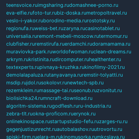
teensvoice.ru
imgsharing.ru
domashnee-porno.ru
eva-elfie.ru
foto-tur.ru
biz-doska.ru
metropoltravel.ru
veslo-i-yakor.ru
borodino-media.ru
rostotsky.ru
regionufa.ru
weiss-bet.ru
zaryna.ru
casinotablet.ru
universalia.ru
remont-mebeli-moscow.ru
termomur.ru
clubfisher.ru
remstirufa.ru
erdamchi.ru
doramamama.ru
muraviovka-park.ru
worldofwoman.ru
clean-dreams.ru
arkrym.ru
kristinita.ru
dircomputer.ru
healthenter.ru
textexperts.ru
pivnaya-kruzhka.ru
kinofilmy-2021.ru
demolalapaluza.ru
tanyavanya.ru
remstir-tolyatti.ru
msdip.ru
jdol.ru
sokolovr.ru
newtech-spb.ru
rezemkleim.ru
massage-tai.ru
seonub.ru
zvonitut.ru
biolisichka24.ru
mncraft-download.ru
algoritm-sistema.ru
godflesh.ru
ru-industria.ru
zebra-tlt.ru
okna-proficom.ru
erynok.ru
onlinekinospace.ru
startupstudio-fefu.ru
zarges-ru.ru
gegenjustizunrecht.ru
autobalashov.ru
utrovortu.ru
spiski-firm.ru
elara-m.ru
kinomusorka.ru
mkcslava.ru