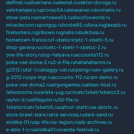
delfinet.ru
silvernano.ru
elestal.ru
vektor-doroga.ru
velotrenajery.ru
pronso54.ru
lenasever.ru
lovinskix.ru
show-pets.ru
smartnews03.ru
discofoxworld.ru
miraclecoon.ru
pongup.ru
hostel65.ru
liura.ru
glasspb.ru
firehunters.ru
gribowo.ru
gnalis.ru
bulkitula.ru
hometown-france.ru
1-xbeticricetc-1-xbetti-5.ru
shop-garena.ru
cricetc-1-xbetr-1-xbetcc-2.ru
one-life-story.ru
top-halyava.ru
accounts112.ru
poka-vse-doma-2.ru
3-d-file.ru
hahahaharms.ru
g2012.ru
tst-1.ru
shaggy-cat.ru
opsmgr.ru
ev-gallery.ru
g-2012.ru
ops-mgr.ru
accounts-112.ru
csm-demo.ru
poka-vse-doma2.ru
airgungames.ru
allseo-host.ru
tehosmotre.ru
varieta-yug.ru
cricetc1xbetr1xbetcc2.ru
raytor-d.ru
atillagunn.ru
3d-file.ru
1xbeticricetc1xbetti5.ru
uafoot-statti.ru
e-abis1c.ru
store-brawl-stars.ru
kts-services.ru
dark-sand.ru
sindika-01.ru
sp-life.ru
x-legion.ru
sib-archives.ru
e-abis-1-c.ru
sindika01.ru
venda-festival.ru