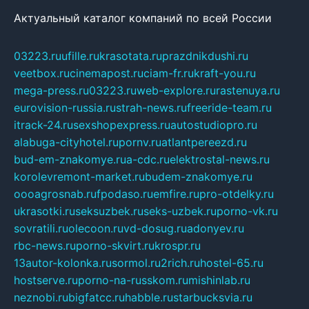
Актуальный каталог компаний по всей России
03223.ru
ufille.ru
krasotata.ru
prazdnikdushi.ru
veetbox.ru
cinemapost.ru
ciam-fr.ru
kraft-you.ru
mega-press.ru
03223.ru
web-explore.ru
rastenuya.ru
eurovision-russia.ru
strah-news.ru
freeride-team.ru
itrack-24.ru
sexshopexpress.ru
autostudiopro.ru
alabuga-cityhotel.ru
pornv.ru
atlantpereezd.ru
bud-em-znakomye.ru
a-cdc.ru
elektrostal-news.ru
korolevremont-market.ru
budem-znakomye.ru
oooagrosnab.ru
fpodaso.ru
emfire.ru
pro-otdelky.ru
ukrasotki.ru
seksuzbek.ru
seks-uzbek.ru
porno-vk.ru
sovratili.ru
olecoon.ru
vd-dosug.ru
adonyev.ru
rbc-news.ru
porno-skvirt.ru
krospr.ru
13autor-kolonka.ru
sormol.ru
2rich.ru
hostel-65.ru
hostserve.ru
porno-na-russkom.ru
mishinlab.ru
neznobi.ru
bigfatcc.ru
habble.ru
starbucksvia.ru