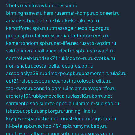
2bets.ru
vintovoykompressor.ru
birminghamvsfulham.ru
sarmat-komp.ru
pioneeri.ru
amadis-chocolate.ru
shkurki-karakulya.ru
kanotiforet.spb.ru
tutmassage.ru
ecolog.org.ru
praga.spb.ru
falcorussia.ru
autodoctorservis.ru
kamertondom.spb.ru
net-life.net.ru
avto-vozim.ru
sakhcamera.ru
alliance-electro.spb.ru
stroyavt.ru
controlweb1.ru
tdsak74.ru
kinzozo-ru.ru
kvotka.ru
iron-snab.ru
costa-bella.ru
eugrus.pp.ru
associaciya39.ru
primexpo.spb.ru
bezmorchin.ru
ia2.ru
cpt21.ru
ispecspb.ru
regahost.ru
kolosok-elita.ru
tae-kwon.ru
consrio.com.ru
insiam.ru
avegainfo.ru
archery161.ru
bigencyclica.ru
vlast16.ru
korru.net
sarmiento.spb.su
extelopedia.ru
lammin-suo.spb.ru
iskatour.spb.ru
snpi.org.ru
running-line.ru
krygeva-spa.ru
chel.net.ru
rust-loco.ru
dugshop.ru
hl-beta.spb.ru
school494.spb.ru
mymubaby.ru
epoha-metalband.ru
ngr.spb.ru
rusgosnews.com