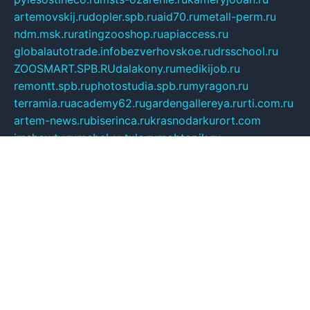
artemovskij.ru
dopler.spb.ru
aid70.ru
metall-perm.ru
ndm.msk.ru
ratingzooshop.ru
apiaccess.ru
globalautotrade.info
bezverhovskoe.ru
drsschool.ru
ZOOSMART.SPB.RU
dalakony.ru
medikijob.ru
remontt.spb.ru
photostudia.spb.ru
myragon.ru
terramia.ru
academy62.ru
gardengallereya.ru
rti.com.ru
artem-news.ru
biserinca.ru
krasnodarkurort.com
imshowtv.ru
mebel-v-tule.ru
mobtopik.ru
pcsecurity.net.ru
tool-sib.ru
multimetrunit.ru
sp-tour.ru
fan-cs.ru
santeh-russia.ru
symbian9.net.ru
DSHAIR.RU
tmmotors.spb.ru
xjocuricopii.com
musavtomat.msk.ru
obustrojdom.ru
sovetcik.ru
ybaranovskaya.ru
ppknews.ru
cult-alshei.ru
JAPANRUSSIA.RU
proekciyamebel.ru
imper-finans.ru
rim.org.ru
glamourai.ru
brassminus.ru
zabor-pro.ru
ftn.pp.ru
dorogoe58.ru
laimengpacker.ru
kuzova-zapchasti.ru
sageerp.ru
taxodrom.ru
dsrazvitie.ru
hardcity.net.ru