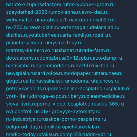
naruto-x.ru
pursefactory.ru
tor-lyubov-i-grom.ru
spayderhed-2022.ru
movieone.ru
evro-dez.ru
webamator.ru
ma-absolut1.ru
avtopomosch27.ru
nv-750.ru
news-plain.ru
nertansaga.ru
delanalad.ru
dizfiles.ru
youtubefree.ru
aria-family.ru
roadli.ru
planeta-samara.ru
mysmartbuy.ru
matrasy-kemerovo.ru
ashanet.ru
trade-farm.ru
dotcustoms.ru
domizbrusa9x12spb.ru
autodamp.ru
narasimha.ru
djcommodities.ru
nv750.ru
x-ton.ru
newsplain.ru
cardvoice.ru
modopaper.ru
manunae.ru
gbget.ru
alfeihavsalnassr.ru
madoma.ru
tajuncos.ru
petrovkasports.ru
porno-online-besplatno.ru
splclub.ru
york-life.ru
doroga-expo.ru
ribery.ru
cleanmedicine.ru
slovar-ivrit.ru
porno-video-besplatno.ru
seks-365.ru
ovucontrol.ru
sloty-igrovyye-avtomaty.ru
ru-industriya.ru
russkoe-porno-besplatno.ru
belgorod-day.ru
digilith.ru
pichkurovlab.ru
medic-today.ru
taksu.ru
comp123.ru
don-ykt.ru