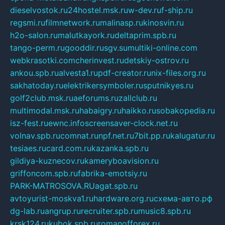
dieselvostok.ru
24hostel.msk.ru
w-dev.ru
f-ship.ru
regsmi.ru
filmnetwork.ru
malinasp.ru
kinosvin.ru
h2o-salon.ru
malutkayork.ru
deltaprim.spb.ru
tango-perm.ru
gooddir.ru
sgv.su
multiki-online.com
webkrasotki.com
cherinvest.ru
detskiy-ostrov.ru
ankou.spb.ru
alvesta1.ru
pdf-creator.ru
nix-files.org.ru
sakhatoday.ru
elektrikersymboler.ru
sputnikyes.ru
golf2club.msk.ru
aeforums.ru
zallclub.ru
multimodal.msk.ru
habaigry.ru
haikko.ru
sobakopedia.ru
isz-fest.ru
ewnc.info
screensaver-clock.net.ru
volnav.spb.ru
comnat.ru
npf.net.ru
7bit.pp.ru
kalugatur.ru
tesiaes.ru
card.com.ru
kazanka.spb.ru
gildiya-kuznecov.ru
kameryboavision.ru
griffoncom.spb.ru
fabrika-emotsiy.ru
PARK-MATROSOVA.RU
agat.spb.ru
avtoyurist-moskva1.ru
hardware.org.ru
схема-авто.рф
dg-lab.ru
angrup.ru
recruiter.spb.ru
music8.spb.ru
krsk124.ru
kubok.spb.ru
romanofforex.ru