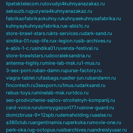
lipetsktelecom.ru
tovudyi4kuhnyanazakaz.ru
seksuzb.ru
guzywia4kuhnyanazakaz.ru
fabrikaofabrikaokuhny.ru
kuhnyaekuhnyaafabrika.ru
kuhnyaykuhnyayfabrika.ru
e-abis1c.ru
store-brawl-stars.ru
kts-services.ru
dark-sand.ru
sindika-01.ru
sp-life.ru
x-legion.ru
sib-archives.ru
e-abis-1-c.ru
sindika01.ru
venda-festival.ru
store-brawlstars.ru
dooraleksandria.ru
antenna-highly.ru
mine-lab-msk.ru
1-mus.ru
3-sex-porn.ru
ban-damn.ru
purse-factory.ru
viagra-tablet.ru
fasbags.ru
adler-jun.ru
bandamn.ru
fincontech.ru
3sexporn.ru
1mus.ru
darksand.ru
rebus-toys.ru
minelab-msk.ru
rtdco.ru
seo-prodvizhenie-sajtov-stroitelnyh-kompanij.ru
card-voice.ru
rulonnyygazon177.ru
snow-guard.ru
domizbrusa-9x12spb.ru
demaholding.ru
aalse.ru
a380club.ru
argentinamia.ru
perkoka.ru
movie-one.ru
perk-oka.ru
g-octopus.ru
sibarchives.ru
andreislyusar.ru