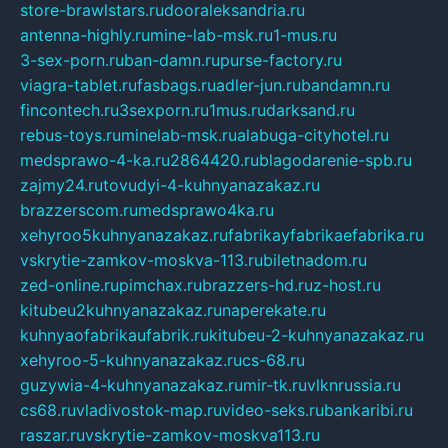
store-brawlstars.ru
dooraleksandria.ru
antenna-highly.ru
mine-lab-msk.ru
1-mus.ru
3-sex-porn.ru
ban-damn.ru
purse-factory.ru
viagra-tablet.ru
fasbags.ru
adler-jun.ru
bandamn.ru
fincontech.ru
3sexporn.ru
1mus.ru
darksand.ru
rebus-toys.ru
minelab-msk.ru
alabuga-cityhotel.ru
medsprawo-4-ka.ru
2864420.ru
blagodarenie-spb.ru
zajmy24.ru
tovudyi-4-kuhnyanazakaz.ru
brazzerscom.ru
medsprawo4ka.ru
xehyroo5kuhnyanazakaz.ru
fabrikayfabrikaefabrika.ru
vskrytie-zamkov-moskva-113.ru
biletnadom.ru
zed-online.ru
pimchax.ru
brazzers-hd.ru
z-host.ru
kitubeu2kuhnyanazakaz.ru
naperekate.ru
kuhnyaofabrikaufabrik.ru
kitubeu-2-kuhnyanazakaz.ru
xehyroo-5-kuhnyanazakaz.ru
cs-68.ru
guzywia-4-kuhnyanazakaz.ru
mir-tk.ru
vlknrussia.ru
cs68.ru
vladivostok-map.ru
video-seks.ru
bankaribi.ru
raszar.ru
vskrytie-zamkov-moskva113.ru