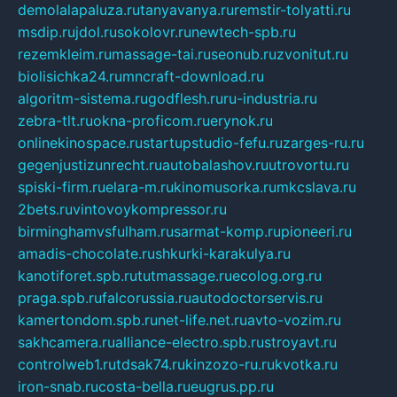
demolalapaluza.ru
tanyavanya.ru
remstir-tolyatti.ru
msdip.ru
jdol.ru
sokolovr.ru
newtech-spb.ru
rezemkleim.ru
massage-tai.ru
seonub.ru
zvonitut.ru
biolisichka24.ru
mncraft-download.ru
algoritm-sistema.ru
godflesh.ru
ru-industria.ru
zebra-tlt.ru
okna-proficom.ru
erynok.ru
onlinekinospace.ru
startupstudio-fefu.ru
zarges-ru.ru
gegenjustizunrecht.ru
autobalashov.ru
utrovortu.ru
spiski-firm.ru
elara-m.ru
kinomusorka.ru
mkcslava.ru
2bets.ru
vintovoykompressor.ru
birminghamvsfulham.ru
sarmat-komp.ru
pioneeri.ru
amadis-chocolate.ru
shkurki-karakulya.ru
kanotiforet.spb.ru
tutmassage.ru
ecolog.org.ru
praga.spb.ru
falcorussia.ru
autodoctorservis.ru
kamertondom.spb.ru
net-life.net.ru
avto-vozim.ru
sakhcamera.ru
alliance-electro.spb.ru
stroyavt.ru
controlweb1.ru
tdsak74.ru
kinzozo-ru.ru
kvotka.ru
iron-snab.ru
costa-bella.ru
eugrus.pp.ru