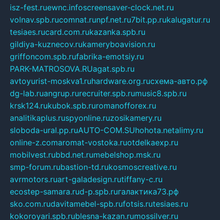
isz-fest.ru
ewnc.info
screensaver-clock.net.ru
volnav.spb.ru
comnat.ru
npf.net.ru
7bit.pp.ru
kalugatur.ru
tesiaes.ru
card.com.ru
kazanka.spb.ru
gildiya-kuznecov.ru
kameryboavision.ru
griffoncom.spb.ru
fabrika-emotsiy.ru
PARK-MATROSOVA.RU
agat.spb.ru
avtoyurist-moskva1.ru
hardware.org.ru
схема-авто.рф
dg-lab.ru
angrup.ru
recruiter.spb.ru
music8.spb.ru
krsk124.ru
kubok.spb.ru
romanofforex.ru
analitikaplus.ru
spyonline.ru
zosikamery.ru
sloboda-ural.pp.ru
AUTO-COM.SU
hohota.net
alimy.ru
online-z.com
aromat-vostoka.ru
otdelkaexp.ru
mobilvest.ru
bbd.net.ru
mebelshop.msk.ru
smp-forum.ru
bastion-td.ru
kosmoscreative.ru
avrmotors.ru
art-galadesign.ru
tiffany-c.ru
ecostep-samara.ru
d-p.spb.ru
галактика73.рф
sko.com.ru
davitamebel-spb.ru
fotsis.ru
tesiaes.ru
kokoroyari.spb.ru
blesna-kazan.ru
mossilver.ru