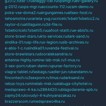
g2012.ru
tst-1.ru
shaggy-cat.ru
opsmgr.ru
ev-gallery.ru
g-2012.ru
ops-mgr.ru
accounts-112.ru
csm-demo.ru
poka-vse-doma2.ru
airgungames.ru
allseo-host.ru
tehosmotre.ru
varieta-yug.ru
cricetc1xbetr1xbetcc2.ru
raytor-d.ru
atillagunn.ru
3d-file.ru
1xbeticricetc1xbetti5.ru
uafoot-statti.ru
e-abis1c.ru
store-brawl-stars.ru
kts-services.ru
dark-sand.ru
sindika-01.ru
sp-life.ru
x-legion.ru
sib-archives.ru
e-abis-1-c.ru
sindika01.ru
venda-festival.ru
store-brawlstars.ru
dooraleksandria.ru
antenna-highly.ru
mine-lab-msk.ru
1-mus.ru
3-sex-porn.ru
ban-damn.ru
purse-factory.ru
viagra-tablet.ru
fasbags.ru
adler-jun.ru
bandamn.ru
fincontech.ru
3sexporn.ru
1mus.ru
darksand.ru
rebus-toys.ru
minelab-msk.ru
alabuga-cityhotel.ru
medsprawo-4-ka.ru
2864420.ru
blagodarenie-spb.ru
zajmy24.ru
tovudyi-4-kuhnyanazakaz.ru
brazzerscom.ru
medsprawo4ka.ru