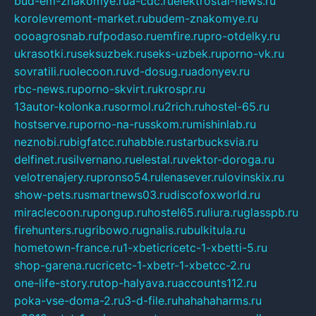
bud-em-znakomye.ru
a-cdc.ru
elektrostal-news.ru
korolevremont-market.ru
budem-znakomye.ru
oooagrosnab.ru
fpodaso.ru
emfire.ru
pro-otdelky.ru
ukrasotki.ru
seksuzbek.ru
seks-uzbek.ru
porno-vk.ru
sovratili.ru
olecoon.ru
vd-dosug.ru
adonyev.ru
rbc-news.ru
porno-skvirt.ru
krospr.ru
13autor-kolonka.ru
sormol.ru
2rich.ru
hostel-65.ru
hostserve.ru
porno-na-russkom.ru
mishinlab.ru
neznobi.ru
bigfatcc.ru
habble.ru
starbucksvia.ru
delfinet.ru
silvernano.ru
elestal.ru
vektor-doroga.ru
velotrenajery.ru
pronso54.ru
lenasever.ru
lovinskix.ru
show-pets.ru
smartnews03.ru
discofoxworld.ru
miraclecoon.ru
pongup.ru
hostel65.ru
liura.ru
glasspb.ru
firehunters.ru
gribowo.ru
gnalis.ru
bulkitula.ru
hometown-france.ru
1-xbeticricetc-1-xbetti-5.ru
shop-garena.ru
cricetc-1-xbetr-1-xbetcc-2.ru
one-life-story.ru
top-halyava.ru
accounts112.ru
poka-vse-doma-2.ru
3-d-file.ru
hahahaharms.ru