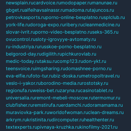
newsplain.ru
cardvoice.ru
modopaper.ru
manunae.ru
gbget.ru
alfeihavsalnassr.ru
madoma.ru
tajuncos.ru
petrovkasports.ru
porno-online-besplatno.ru
splclub.ru
york-life.ru
doroga-expo.ru
ribery.ru
cleanmedicine.ru
slovar-ivrit.ru
porno-video-besplatno.ru
seks-365.ru
ovucontrol.ru
sloty-igrovyye-avtomaty.ru
ru-industriya.ru
russkoe-porno-besplatno.ru
belgorod-day.ru
digilith.ru
pichkurovlab.ru
medic-today.ru
taksu.ru
comp123.ru
don-ykt.ru
teensvoice.ru
imgsharing.ru
domashnee-porno.ru
eva-elfie.ru
foto-tur.ru
biz-doska.ru
metropoltravel.ru
veslo-i-yakor.ru
borodino-media.ru
rostotsky.ru
regionufa.ru
weiss-bet.ru
zaryna.ru
casinotablet.ru
universalia.ru
remont-mebeli-moscow.ru
termomur.ru
clubfisher.ru
remstirufa.ru
erdamchi.ru
doramamama.ru
muraviovka-park.ru
worldofwoman.ru
clean-dreams.ru
arkrym.ru
kristinita.ru
dircomputer.ru
healthenter.ru
textexperts.ru
pivnaya-kruzhka.ru
kinofilmy-2021.ru