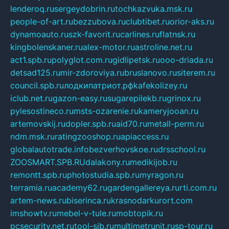
lenderoq.ru
sergeydobrin.ru
tochkazvuka.msk.ru
people-of-art.ru
bezzubova.ru
clubtibet.ru
orior-aks.ru
dynamoauto.ru
szk-favorit.ru
carlines.ru
flatnsk.ru
kingbolenskaner.ru
alex-motor.ru
astroline.net.ru
act1.spb.ru
polyglot.com.ru
gidlipetsk.ru
ooo-driada.ru
detsad125.ru
mir-zdoroviya.ru
bruslanovo.ru
siterem.ru
council.spb.ru
лодкипатриот.рф
kafekolizey.ru
iclub.net.ru
gazon-easy.ru
sugarepilekb.ru
grinox.ru
pylesostineco.ru
msts-ozarenie.ru
kameryjooan.ru
artemovskij.ru
dopler.spb.ru
aid70.ru
metall-perm.ru
ndm.msk.ru
ratingzooshop.ru
apiaccess.ru
globalautotrade.info
bezverhovskoe.ru
drsschool.ru
ZOOSMART.SPB.RU
dalakony.ru
medikijob.ru
remontt.spb.ru
photostudia.spb.ru
myragon.ru
terramia.ru
academy62.ru
gardengallereya.ru
rti.com.ru
artem-news.ru
biserinca.ru
krasnodarkurort.com
imshowtv.ru
mebel-v-tule.ru
mobtopik.ru
pcsecurity.net.ru
tool-sib.ru
multimetrunit.ru
sp-tour.ru