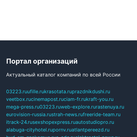
Портал организаций
Актуальный каталог компаний по всей России
03223.ru
ufille.ru
krasotata.ru
prazdnikdushi.ru
veetbox.ru
cinemapost.ru
ciam-fr.ru
kraft-you.ru
mega-press.ru
03223.ru
web-explore.ru
rastenuya.ru
eurovision-russia.ru
strah-news.ru
freeride-team.ru
itrack-24.ru
sexshopexpress.ru
autostudiopro.ru
alabuga-cityhotel.ru
pornv.ru
atlantpereezd.ru