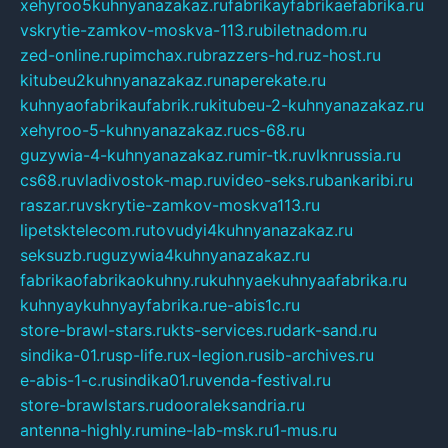
xehyroo5kuhnyanazakaz.ru
fabrikayfabrikaefabrika.ru
vskrytie-zamkov-moskva-113.ru
biletnadom.ru
zed-online.ru
pimchax.ru
brazzers-hd.ru
z-host.ru
kitubeu2kuhnyanazakaz.ru
naperekate.ru
kuhnyaofabrikaufabrik.ru
kitubeu-2-kuhnyanazakaz.ru
xehyroo-5-kuhnyanazakaz.ru
cs-68.ru
guzywia-4-kuhnyanazakaz.ru
mir-tk.ru
vlknrussia.ru
cs68.ru
vladivostok-map.ru
video-seks.ru
bankaribi.ru
raszar.ru
vskrytie-zamkov-moskva113.ru
lipetsktelecom.ru
tovudyi4kuhnyanazakaz.ru
seksuzb.ru
guzywia4kuhnyanazakaz.ru
fabrikaofabrikaokuhny.ru
kuhnyaekuhnyaafabrika.ru
kuhnyaykuhnyayfabrika.ru
e-abis1c.ru
store-brawl-stars.ru
kts-services.ru
dark-sand.ru
sindika-01.ru
sp-life.ru
x-legion.ru
sib-archives.ru
e-abis-1-c.ru
sindika01.ru
venda-festival.ru
store-brawlstars.ru
dooraleksandria.ru
antenna-highly.ru
mine-lab-msk.ru
1-mus.ru