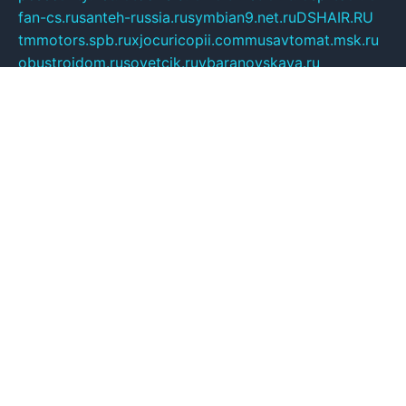
fan-cs.ru
santeh-russia.ru
symbian9.net.ru
DSHAIR.RU
tmmotors.spb.ru
xjocuricopii.com
musavtomat.msk.ru
obustrojdom.ru
sovetcik.ru
ybaranovskaya.ru
ppknews.ru
cult-alshei.ru
JAPANRUSSIA.RU
proekciyamebel.ru
imper-finans.ru
rim.org.ru
glamourai.ru
brassminus.ru
zabor-pro.ru
ftn.pp.ru
dorogoe58.ru
laimengpacker.ru
kuzova-zapchasti.ru
sageerp.ru
taxodrom.ru
dsrazvitie.ru
hardcity.net.ru
ratinghomegames.ru
topservice25.ru
gubernyan.ru
gtglasslined.ru
ii4.ru
tssport.spb.ru
andorra24.com
blackwallstreet.ru
oboimos.ru
optim-doors.com.ru
ikuch.ru
nycr.org.ru
npa21.ru
vremya-ch.spb.ru
desert000.ru
ivtorgi.ru
ifiori.ru
catalog-statei.ru
dcv.org.ru
spetsmaster174.ru
ipkameryhiseeu.ru
dum26.ru
ruspol.spb.ru
fr-opendp.ru
kam-solnyshko.ru
cheyenne-arapaho.ru
sevzapmetal.spb.ru
ted-lapidus.spb.ru
parasite-eliminator.ru
sigma-complete.ru
modernworld.ru
dama-moda.ru