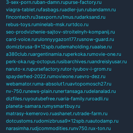
3-sex-porn.ru
ban-damn.ru
purse-factory.ru
viagra-tablet.ru
fasbags.ru
adler-jun.ru
bandamn.ru
fincontech.ru
3sexporn.ru
1mus.ru
darksand.ru
rebus-toys.ru
minelab-msk.ru
rtdco.ru
seo-prodvizhenie-sajtov-stroitelnyh-kompanij.ru
card-voice.ru
rulonnyygazon177.ru
snow-guard.ru
domizbrusa-9x12spb.ru
demaholding.ru
aalse.ru
a380club.ru
argentinamia.ru
perkoka.ru
movie-one.ru
perk-oka.ru
g-octopus.ru
sibarchives.ru
andreislyusar.ru
naruto-x.ru
pursefactory.ru
tor-lyubov-i-grom.ru
spayderhed-2022.ru
movieone.ru
evro-dez.ru
webamator.ru
ma-absolut1.ru
avtopomosch27.ru
nv-750.ru
news-plain.ru
nertansaga.ru
delanalad.ru
dizfiles.ru
youtubefree.ru
aria-family.ru
roadli.ru
planeta-samara.ru
mysmartbuy.ru
matrasy-kemerovo.ru
ashanet.ru
trade-farm.ru
dotcustoms.ru
domizbrusa9x12spb.ru
autodamp.ru
narasimha.ru
djcommodities.ru
nv750.ru
x-ton.ru