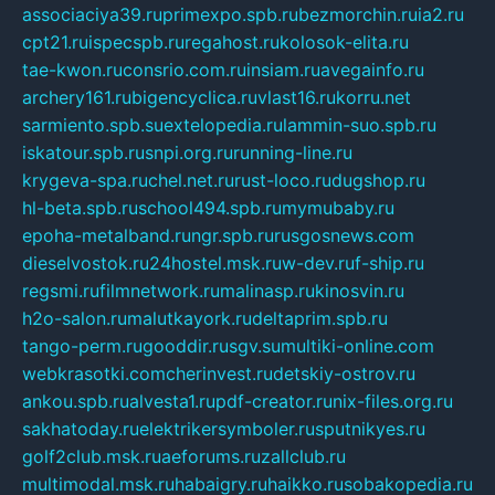
associaciya39.ru
primexpo.spb.ru
bezmorchin.ru
ia2.ru
cpt21.ru
ispecspb.ru
regahost.ru
kolosok-elita.ru
tae-kwon.ru
consrio.com.ru
insiam.ru
avegainfo.ru
archery161.ru
bigencyclica.ru
vlast16.ru
korru.net
sarmiento.spb.su
extelopedia.ru
lammin-suo.spb.ru
iskatour.spb.ru
snpi.org.ru
running-line.ru
krygeva-spa.ru
chel.net.ru
rust-loco.ru
dugshop.ru
hl-beta.spb.ru
school494.spb.ru
mymubaby.ru
epoha-metalband.ru
ngr.spb.ru
rusgosnews.com
dieselvostok.ru
24hostel.msk.ru
w-dev.ru
f-ship.ru
regsmi.ru
filmnetwork.ru
malinasp.ru
kinosvin.ru
h2o-salon.ru
malutkayork.ru
deltaprim.spb.ru
tango-perm.ru
gooddir.ru
sgv.su
multiki-online.com
webkrasotki.com
cherinvest.ru
detskiy-ostrov.ru
ankou.spb.ru
alvesta1.ru
pdf-creator.ru
nix-files.org.ru
sakhatoday.ru
elektrikersymboler.ru
sputnikyes.ru
golf2club.msk.ru
aeforums.ru
zallclub.ru
multimodal.msk.ru
habaigry.ru
haikko.ru
sobakopedia.ru