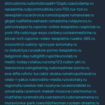
dotcustoms.ru
domizbrusa9x12spb.ru
autodamp.ru
narasimha.ru
djcommodities.ru
nv750.ru
x-ton.ru
newsplain.ru
cardvoice.ru
modopaper.ru
manunae.ru
gbget.ru
alfeihavsalnassr.ru
madoma.ru
tajuncos.ru
petrovkasports.ru
porno-online-besplatno.ru
splclub.ru
york-life.ru
doroga-expo.ru
ribery.ru
cleanmedicine.ru
slovar-ivrit.ru
porno-video-besplatno.ru
seks-365.ru
ovucontrol.ru
sloty-igrovyye-avtomaty.ru
ru-industriya.ru
russkoe-porno-besplatno.ru
belgorod-day.ru
digilith.ru
pichkurovlab.ru
medic-today.ru
taksu.ru
comp123.ru
don-ykt.ru
teensvoice.ru
imgsharing.ru
domashnee-porno.ru
eva-elfie.ru
foto-tur.ru
biz-doska.ru
metropoltravel.ru
veslo-i-yakor.ru
borodino-media.ru
rostotsky.ru
regionufa.ru
weiss-bet.ru
zaryna.ru
casinotablet.ru
universalia.ru
remont-mebeli-moscow.ru
termomur.ru
clubfisher.ru
remstirufa.ru
erdamchi.ru
doramamama.ru
muraviovka-park.ru
worldofwoman.ru
clean-dreams.ru