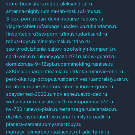
store-brawlstars.ru
dooraleksandria.ru
antenna-highly.ru
mine-lab-msk.ru
1-mus.ru
3-sex-porn.ru
ban-damn.ru
purse-factory.ru
viagra-tablet.ru
fasbags.ru
adler-jun.ru
bandamn.ru
fincontech.ru
3sexporn.ru
1mus.ru
darksand.ru
rebus-toys.ru
minelab-msk.ru
rtdco.ru
seo-prodvizhenie-sajtov-stroitelnyh-kompanij.ru
card-voice.ru
rulonnyygazon177.ru
snow-guard.ru
domizbrusa-9x12spb.ru
demaholding.ru
aalse.ru
a380club.ru
argentinamia.ru
perkoka.ru
movie-one.ru
perk-oka.ru
g-octopus.ru
sibarchives.ru
andreislyusar.ru
naruto-x.ru
pursefactory.ru
tor-lyubov-i-grom.ru
spayderhed-2022.ru
movieone.ru
evro-dez.ru
webamator.ru
ma-absolut1.ru
avtopomosch27.ru
nv-750.ru
news-plain.ru
nertansaga.ru
delanalad.ru
dizfiles.ru
youtubefree.ru
aria-family.ru
roadli.ru
planeta-samara.ru
mysmartbuy.ru
matrasy-kemerovo.ru
ashanet.ru
trade-farm.ru