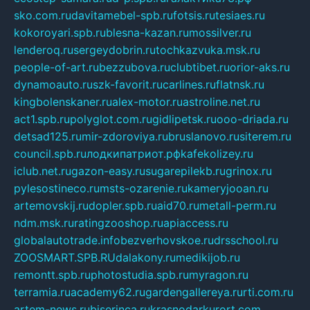
sko.com.ru
davitamebel-spb.ru
fotsis.ru
tesiaes.ru
kokoroyari.spb.ru
blesna-kazan.ru
mossilver.ru
lenderoq.ru
sergeydobrin.ru
tochkazvuka.msk.ru
people-of-art.ru
bezzubova.ru
clubtibet.ru
orior-aks.ru
dynamoauto.ru
szk-favorit.ru
carlines.ru
flatnsk.ru
kingbolenskaner.ru
alex-motor.ru
astroline.net.ru
act1.spb.ru
polyglot.com.ru
gidlipetsk.ru
ooo-driada.ru
detsad125.ru
mir-zdoroviya.ru
bruslanovo.ru
siterem.ru
council.spb.ru
лодкипатриот.рф
kafekolizey.ru
iclub.net.ru
gazon-easy.ru
sugarepilekb.ru
grinox.ru
pylesostineco.ru
msts-ozarenie.ru
kameryjooan.ru
artemovskij.ru
dopler.spb.ru
aid70.ru
metall-perm.ru
ndm.msk.ru
ratingzooshop.ru
apiaccess.ru
globalautotrade.info
bezverhovskoe.ru
drsschool.ru
ZOOSMART.SPB.RU
dalakony.ru
medikijob.ru
remontt.spb.ru
photostudia.spb.ru
myragon.ru
terramia.ru
academy62.ru
gardengallereya.ru
rti.com.ru
artem-news.ru
biserinca.ru
krasnodarkurort.com