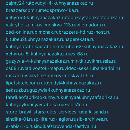
zajmy24.ru
tovudyi-4-kuhnyanazakaz.ru
brazzerscom.ru
medsprawo4ka.ru
xehyroo5kuhnyanazakaz.ru
fabrikayfabrikaefabrika.ru
vskrytie-zamkov-moskva-113.ru
biletnadom.ru
zed-online.ru
pimchax.ru
brazzers-hd.ru
z-host.ru
kitubeu2kuhnyanazakaz.ru
naperekate.ru
kuhnyaofabrikaufabrik.ru
kitubeu-2-kuhnyanazakaz.ru
xehyroo-5-kuhnyanazakaz.ru
cs-68.ru
guzywia-4-kuhnyanazakaz.ru
mir-tk.ru
vlknrussia.ru
cs68.ru
vladivostok-map.ru
video-seks.ru
bankaribi.ru
raszar.ru
vskrytie-zamkov-moskva113.ru
lipetsktelecom.ru
tovudyi4kuhnyanazakaz.ru
seksuzb.ru
guzywia4kuhnyanazakaz.ru
fabrikaofabrikaokuhny.ru
kuhnyaekuhnyaafabrika.ru
kuhnyaykuhnyayfabrika.ru
e-abis1c.ru
store-brawl-stars.ru
kts-services.ru
dark-sand.ru
sindika-01.ru
sp-life.ru
x-legion.ru
sib-archives.ru
e-abis-1-c.ru
sindika01.ru
venda-festival.ru