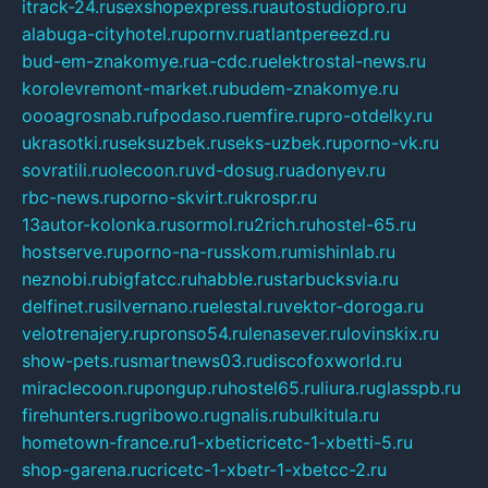
itrack-24.ru
sexshopexpress.ru
autostudiopro.ru
alabuga-cityhotel.ru
pornv.ru
atlantpereezd.ru
bud-em-znakomye.ru
a-cdc.ru
elektrostal-news.ru
korolevremont-market.ru
budem-znakomye.ru
oooagrosnab.ru
fpodaso.ru
emfire.ru
pro-otdelky.ru
ukrasotki.ru
seksuzbek.ru
seks-uzbek.ru
porno-vk.ru
sovratili.ru
olecoon.ru
vd-dosug.ru
adonyev.ru
rbc-news.ru
porno-skvirt.ru
krospr.ru
13autor-kolonka.ru
sormol.ru
2rich.ru
hostel-65.ru
hostserve.ru
porno-na-russkom.ru
mishinlab.ru
neznobi.ru
bigfatcc.ru
habble.ru
starbucksvia.ru
delfinet.ru
silvernano.ru
elestal.ru
vektor-doroga.ru
velotrenajery.ru
pronso54.ru
lenasever.ru
lovinskix.ru
show-pets.ru
smartnews03.ru
discofoxworld.ru
miraclecoon.ru
pongup.ru
hostel65.ru
liura.ru
glasspb.ru
firehunters.ru
gribowo.ru
gnalis.ru
bulkitula.ru
hometown-france.ru
1-xbeticricetc-1-xbetti-5.ru
shop-garena.ru
cricetc-1-xbetr-1-xbetcc-2.ru