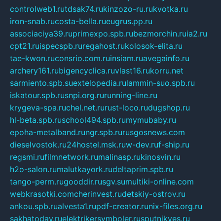
controlweb1.ru
tdsak74.ru
kinzozo-ru.ru
kvotka.ru
iron-snab.ru
costa-bella.ru
eugrus.pp.ru
associaciya39.ru
primexpo.spb.ru
bezmorchin.ru
ia2.ru
cpt21.ru
ispecspb.ru
regahost.ru
kolosok-elita.ru
tae-kwon.ru
consrio.com.ru
insiam.ru
avegainfo.ru
archery161.ru
bigencyclica.ru
vlast16.ru
korru.net
sarmiento.spb.su
extelopedia.ru
lammin-suo.spb.ru
iskatour.spb.ru
snpi.org.ru
running-line.ru
krygeva-spa.ru
chel.net.ru
rust-loco.ru
dugshop.ru
hl-beta.spb.ru
school494.spb.ru
mymubaby.ru
epoha-metalband.ru
ngr.spb.ru
rusgosnews.com
dieselvostok.ru
24hostel.msk.ru
w-dev.ru
f-ship.ru
regsmi.ru
filmnetwork.ru
malinasp.ru
kinosvin.ru
h2o-salon.ru
malutkayork.ru
deltaprim.spb.ru
tango-perm.ru
gooddir.ru
sgv.su
multiki-online.com
webkrasotki.com
cherinvest.ru
detskiy-ostrov.ru
ankou.spb.ru
alvesta1.ru
pdf-creator.ru
nix-files.org.ru
sakhatoday.ru
elektrikersymboler.ru
sputnikyes.ru