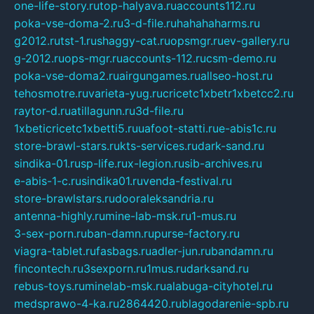
one-life-story.ru
top-halyava.ru
accounts112.ru
poka-vse-doma-2.ru
3-d-file.ru
hahahaharms.ru
g2012.ru
tst-1.ru
shaggy-cat.ru
opsmgr.ru
ev-gallery.ru
g-2012.ru
ops-mgr.ru
accounts-112.ru
csm-demo.ru
poka-vse-doma2.ru
airgungames.ru
allseo-host.ru
tehosmotre.ru
varieta-yug.ru
cricetc1xbetr1xbetcc2.ru
raytor-d.ru
atillagunn.ru
3d-file.ru
1xbeticricetc1xbetti5.ru
uafoot-statti.ru
e-abis1c.ru
store-brawl-stars.ru
kts-services.ru
dark-sand.ru
sindika-01.ru
sp-life.ru
x-legion.ru
sib-archives.ru
e-abis-1-c.ru
sindika01.ru
venda-festival.ru
store-brawlstars.ru
dooraleksandria.ru
antenna-highly.ru
mine-lab-msk.ru
1-mus.ru
3-sex-porn.ru
ban-damn.ru
purse-factory.ru
viagra-tablet.ru
fasbags.ru
adler-jun.ru
bandamn.ru
fincontech.ru
3sexporn.ru
1mus.ru
darksand.ru
rebus-toys.ru
minelab-msk.ru
alabuga-cityhotel.ru
medsprawo-4-ka.ru
2864420.ru
blagodarenie-spb.ru