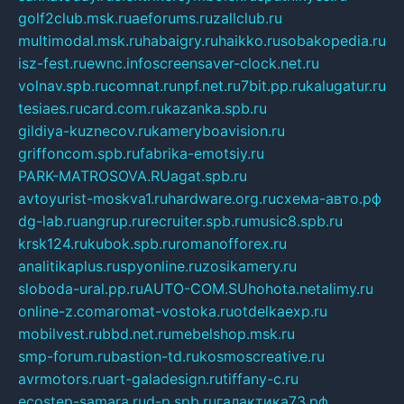
golf2club.msk.ru
aeforums.ru
zallclub.ru
multimodal.msk.ru
habaigry.ru
haikko.ru
sobakopedia.ru
isz-fest.ru
ewnc.info
screensaver-clock.net.ru
volnav.spb.ru
comnat.ru
npf.net.ru
7bit.pp.ru
kalugatur.ru
tesiaes.ru
card.com.ru
kazanka.spb.ru
gildiya-kuznecov.ru
kameryboavision.ru
griffoncom.spb.ru
fabrika-emotsiy.ru
PARK-MATROSOVA.RU
agat.spb.ru
avtoyurist-moskva1.ru
hardware.org.ru
схема-авто.рф
dg-lab.ru
angrup.ru
recruiter.spb.ru
music8.spb.ru
krsk124.ru
kubok.spb.ru
romanofforex.ru
analitikaplus.ru
spyonline.ru
zosikamery.ru
sloboda-ural.pp.ru
AUTO-COM.SU
hohota.net
alimy.ru
online-z.com
aromat-vostoka.ru
otdelkaexp.ru
mobilvest.ru
bbd.net.ru
mebelshop.msk.ru
smp-forum.ru
bastion-td.ru
kosmoscreative.ru
avrmotors.ru
art-galadesign.ru
tiffany-c.ru
ecostep-samara.ru
d-p.spb.ru
галактика73.рф