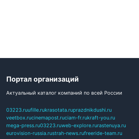
Портал организаций
Актуальный каталог компаний по всей России
03223.ru
ufille.ru
krasotata.ru
prazdnikdushi.ru
veetbox.ru
cinemapost.ru
ciam-fr.ru
kraft-you.ru
mega-press.ru
03223.ru
web-explore.ru
rastenuya.ru
eurovision-russia.ru
strah-news.ru
freeride-team.ru