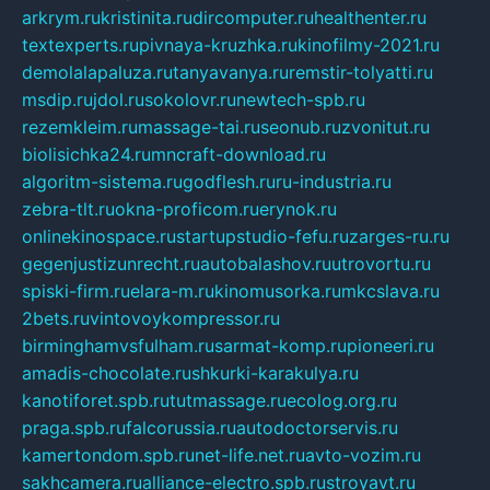
arkrym.ru
kristinita.ru
dircomputer.ru
healthenter.ru
textexperts.ru
pivnaya-kruzhka.ru
kinofilmy-2021.ru
demolalapaluza.ru
tanyavanya.ru
remstir-tolyatti.ru
msdip.ru
jdol.ru
sokolovr.ru
newtech-spb.ru
rezemkleim.ru
massage-tai.ru
seonub.ru
zvonitut.ru
biolisichka24.ru
mncraft-download.ru
algoritm-sistema.ru
godflesh.ru
ru-industria.ru
zebra-tlt.ru
okna-proficom.ru
erynok.ru
onlinekinospace.ru
startupstudio-fefu.ru
zarges-ru.ru
gegenjustizunrecht.ru
autobalashov.ru
utrovortu.ru
spiski-firm.ru
elara-m.ru
kinomusorka.ru
mkcslava.ru
2bets.ru
vintovoykompressor.ru
birminghamvsfulham.ru
sarmat-komp.ru
pioneeri.ru
amadis-chocolate.ru
shkurki-karakulya.ru
kanotiforet.spb.ru
tutmassage.ru
ecolog.org.ru
praga.spb.ru
falcorussia.ru
autodoctorservis.ru
kamertondom.spb.ru
net-life.net.ru
avto-vozim.ru
sakhcamera.ru
alliance-electro.spb.ru
stroyavt.ru