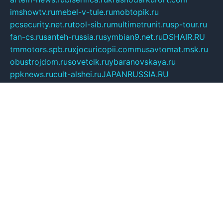
imshowtv.ru
mebel-v-tule.ru
mobtopik.ru
pcsecurity.net.ru
tool-sib.ru
multimetrunit.ru
sp-tour.ru
fan-cs.ru
santeh-russia.ru
symbian9.net.ru
DSHAIR.RU
tmmotors.spb.ru
xjocuricopii.com
musavtomat.msk.ru
obustrojdom.ru
sovetcik.ru
ybaranovskaya.ru
ppknews.ru
cult-alshei.ru
JAPANRUSSIA.RU
proekciyamebel.ru
imper-finans.ru
rim.org.ru
glamourai.ru
brassminus.ru
zabor-pro.ru
ftn.pp.ru
dorogoe58.ru
laimengpacker.ru
kuzova-zapchasti.ru
sageerp.ru
taxodrom.ru
dsrazvitie.ru
hardcity.net.ru
ratinghomegames.ru
topservice25.ru
gubernyan.ru
gtglasslined.ru
ii4.ru
tssport.spb.ru
andorra24.com
blackwallstreet.ru
oboimos.ru
optim-doors.com.ru
ikuch.ru
nycr.org.ru
npa21.ru
vremya-ch.spb.ru
desert000.ru
ivtorgi.ru
ifiori.ru
catalog-statei.ru
dcv.org.ru
spetsmaster174.ru
ipkameryhiseeu.ru
dum26.ru
ruspol.spb.ru
fr-opendp.ru
kam-solnyshko.ru