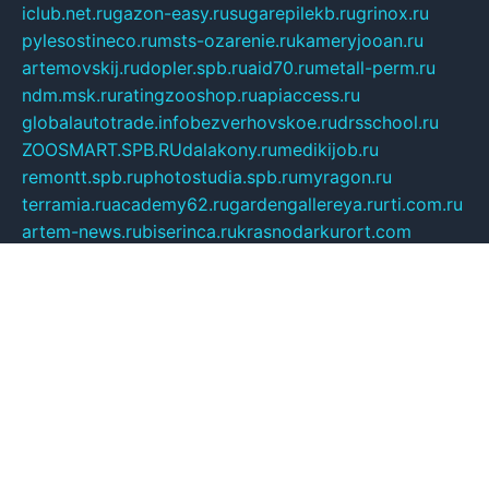
iclub.net.ru
gazon-easy.ru
sugarepilekb.ru
grinox.ru
pylesostineco.ru
msts-ozarenie.ru
kameryjooan.ru
artemovskij.ru
dopler.spb.ru
aid70.ru
metall-perm.ru
ndm.msk.ru
ratingzooshop.ru
apiaccess.ru
globalautotrade.info
bezverhovskoe.ru
drsschool.ru
ZOOSMART.SPB.RU
dalakony.ru
medikijob.ru
remontt.spb.ru
photostudia.spb.ru
myragon.ru
terramia.ru
academy62.ru
gardengallereya.ru
rti.com.ru
artem-news.ru
biserinca.ru
krasnodarkurort.com
imshowtv.ru
mebel-v-tule.ru
mobtopik.ru
pcsecurity.net.ru
tool-sib.ru
multimetrunit.ru
sp-tour.ru
fan-cs.ru
santeh-russia.ru
symbian9.net.ru
DSHAIR.RU
tmmotors.spb.ru
xjocuricopii.com
musavtomat.msk.ru
obustrojdom.ru
sovetcik.ru
ybaranovskaya.ru
ppknews.ru
cult-alshei.ru
JAPANRUSSIA.RU
proekciyamebel.ru
imper-finans.ru
rim.org.ru
glamourai.ru
brassminus.ru
zabor-pro.ru
ftn.pp.ru
dorogoe58.ru
laimengpacker.ru
kuzova-zapchasti.ru