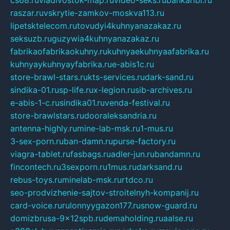
cs68.ru
vladivostok-map.ru
video-seks.ru
bankaribi.ru
raszar.ru
vskrytie-zamkov-moskva113.ru
lipetsktelecom.ru
tovudyi4kuhnyanazakaz.ru
seksuzb.ru
guzywia4kuhnyanazakaz.ru
fabrikaofabrikaokuhny.ru
kuhnyaekuhnyaafabrika.ru
kuhnyaykuhnyayfabrika.ru
e-abis1c.ru
store-brawl-stars.ru
kts-services.ru
dark-sand.ru
sindika-01.ru
sp-life.ru
x-legion.ru
sib-archives.ru
e-abis-1-c.ru
sindika01.ru
venda-festival.ru
store-brawlstars.ru
dooraleksandria.ru
antenna-highly.ru
mine-lab-msk.ru
1-mus.ru
3-sex-porn.ru
ban-damn.ru
purse-factory.ru
viagra-tablet.ru
fasbags.ru
adler-jun.ru
bandamn.ru
fincontech.ru
3sexporn.ru
1mus.ru
darksand.ru
rebus-toys.ru
minelab-msk.ru
rtdco.ru
seo-prodvizhenie-sajtov-stroitelnyh-kompanij.ru
card-voice.ru
rulonnyygazon177.ru
snow-guard.ru
domizbrusa-9x12spb.ru
demaholding.ru
aalse.ru