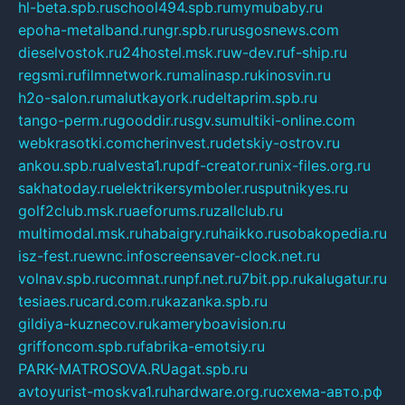
hl-beta.spb.ru
school494.spb.ru
mymubaby.ru
epoha-metalband.ru
ngr.spb.ru
rusgosnews.com
dieselvostok.ru
24hostel.msk.ru
w-dev.ru
f-ship.ru
regsmi.ru
filmnetwork.ru
malinasp.ru
kinosvin.ru
h2o-salon.ru
malutkayork.ru
deltaprim.spb.ru
tango-perm.ru
gooddir.ru
sgv.su
multiki-online.com
webkrasotki.com
cherinvest.ru
detskiy-ostrov.ru
ankou.spb.ru
alvesta1.ru
pdf-creator.ru
nix-files.org.ru
sakhatoday.ru
elektrikersymboler.ru
sputnikyes.ru
golf2club.msk.ru
aeforums.ru
zallclub.ru
multimodal.msk.ru
habaigry.ru
haikko.ru
sobakopedia.ru
isz-fest.ru
ewnc.info
screensaver-clock.net.ru
volnav.spb.ru
comnat.ru
npf.net.ru
7bit.pp.ru
kalugatur.ru
tesiaes.ru
card.com.ru
kazanka.spb.ru
gildiya-kuznecov.ru
kameryboavision.ru
griffoncom.spb.ru
fabrika-emotsiy.ru
PARK-MATROSOVA.RU
agat.spb.ru
avtoyurist-moskva1.ru
hardware.org.ru
схема-авто.рф