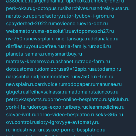
a380club.ru
argentinamia.ru
perkoka.ru
movie-one.ru
perk-oka.ru
g-octopus.ru
sibarchives.ru
andreislyusar.ru
naruto-x.ru
pursefactory.ru
tor-lyubov-i-grom.ru
spayderhed-2022.ru
movieone.ru
evro-dez.ru
webamator.ru
ma-absolut1.ru
avtopomosch27.ru
nv-750.ru
news-plain.ru
nertansaga.ru
delanalad.ru
dizfiles.ru
youtubefree.ru
aria-family.ru
roadli.ru
planeta-samara.ru
mysmartbuy.ru
matrasy-kemerovo.ru
ashanet.ru
trade-farm.ru
dotcustoms.ru
domizbrusa9x12spb.ru
autodamp.ru
narasimha.ru
djcommodities.ru
nv750.ru
x-ton.ru
newsplain.ru
cardvoice.ru
modopaper.ru
manunae.ru
gbget.ru
alfeihavsalnassr.ru
madoma.ru
tajuncos.ru
petrovkasports.ru
porno-online-besplatno.ru
splclub.ru
york-life.ru
doroga-expo.ru
ribery.ru
cleanmedicine.ru
slovar-ivrit.ru
porno-video-besplatno.ru
seks-365.ru
ovucontrol.ru
sloty-igrovyye-avtomaty.ru
ru-industriya.ru
russkoe-porno-besplatno.ru