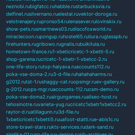
neznobi.ru
bigfatcc.ru
habble.ru
starbucksvia.ru
delfinet.ru
silvernano.ru
elestal.ru
vektor-doroga.ru
velotrenajery.ru
pronso54.ru
lenasever.ru
lovinskix.ru
show-pets.ru
smartnews03.ru
discofoxworld.ru
miraclecoon.ru
pongup.ru
hostel65.ru
liura.ru
glasspb.ru
firehunters.ru
gribowo.ru
gnalis.ru
bulkitula.ru
hometown-france.ru
1-xbeticricetc-1-xbetti-5.ru
shop-garena.ru
cricetc-1-xbetr-1-xbetcc-2.ru
one-life-story.ru
top-halyava.ru
accounts112.ru
poka-vse-doma-2.ru
3-d-file.ru
hahahaharms.ru
g2012.ru
tst-1.ru
shaggy-cat.ru
opsmgr.ru
ev-gallery.ru
g-2012.ru
ops-mgr.ru
accounts-112.ru
csm-demo.ru
poka-vse-doma2.ru
airgungames.ru
allseo-host.ru
tehosmotre.ru
varieta-yug.ru
cricetc1xbetr1xbetcc2.ru
raytor-d.ru
atillagunn.ru
3d-file.ru
1xbeticricetc1xbetti5.ru
uafoot-statti.ru
e-abis1c.ru
store-brawl-stars.ru
kts-services.ru
dark-sand.ru
sindika-01.ru
sp-life.ru
x-legion.ru
sib-archives.ru