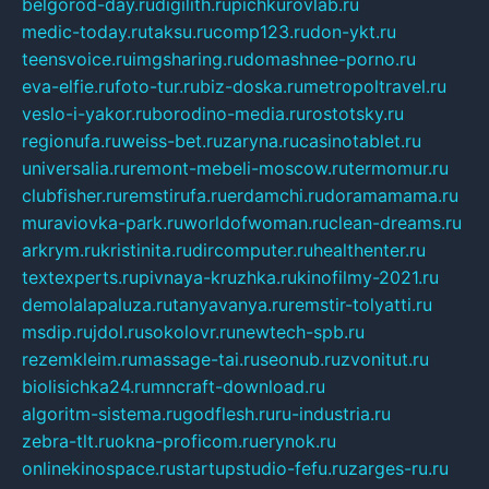
belgorod-day.ru
digilith.ru
pichkurovlab.ru
medic-today.ru
taksu.ru
comp123.ru
don-ykt.ru
teensvoice.ru
imgsharing.ru
domashnee-porno.ru
eva-elfie.ru
foto-tur.ru
biz-doska.ru
metropoltravel.ru
veslo-i-yakor.ru
borodino-media.ru
rostotsky.ru
regionufa.ru
weiss-bet.ru
zaryna.ru
casinotablet.ru
universalia.ru
remont-mebeli-moscow.ru
termomur.ru
clubfisher.ru
remstirufa.ru
erdamchi.ru
doramamama.ru
muraviovka-park.ru
worldofwoman.ru
clean-dreams.ru
arkrym.ru
kristinita.ru
dircomputer.ru
healthenter.ru
textexperts.ru
pivnaya-kruzhka.ru
kinofilmy-2021.ru
demolalapaluza.ru
tanyavanya.ru
remstir-tolyatti.ru
msdip.ru
jdol.ru
sokolovr.ru
newtech-spb.ru
rezemkleim.ru
massage-tai.ru
seonub.ru
zvonitut.ru
biolisichka24.ru
mncraft-download.ru
algoritm-sistema.ru
godflesh.ru
ru-industria.ru
zebra-tlt.ru
okna-proficom.ru
erynok.ru
onlinekinospace.ru
startupstudio-fefu.ru
zarges-ru.ru