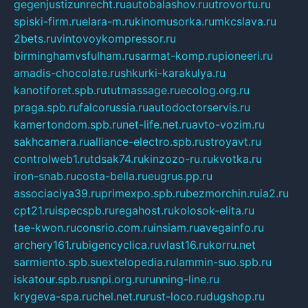
gegenjustizunrecht.ru
autobalashov.ru
utrovortu.ru
spiski-firm.ru
elara-m.ru
kinomusorka.ru
mkcslava.ru
2bets.ru
vintovoykompressor.ru
birminghamvsfulham.ru
sarmat-komp.ru
pioneeri.ru
amadis-chocolate.ru
shkurki-karakulya.ru
kanotiforet.spb.ru
tutmassage.ru
ecolog.org.ru
praga.spb.ru
falcorussia.ru
autodoctorservis.ru
kamertondom.spb.ru
net-life.net.ru
avto-vozim.ru
sakhcamera.ru
alliance-electro.spb.ru
stroyavt.ru
controlweb1.ru
tdsak74.ru
kinzozo-ru.ru
kvotka.ru
iron-snab.ru
costa-bella.ru
eugrus.pp.ru
associaciya39.ru
primexpo.spb.ru
bezmorchin.ru
ia2.ru
cpt21.ru
ispecspb.ru
regahost.ru
kolosok-elita.ru
tae-kwon.ru
consrio.com.ru
insiam.ru
avegainfo.ru
archery161.ru
bigencyclica.ru
vlast16.ru
korru.net
sarmiento.spb.su
extelopedia.ru
lammin-suo.spb.ru
iskatour.spb.ru
snpi.org.ru
running-line.ru
krygeva-spa.ru
chel.net.ru
rust-loco.ru
dugshop.ru