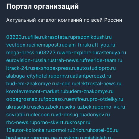
Портал организаций
Актуальный каталог компаний по всей России
03223.ru
ufille.ru
krasotata.ru
prazdnikdushi.ru
veetbox.ru
cinemapost.ru
ciam-fr.ru
kraft-you.ru
mega-press.ru
03223.ru
web-explore.ru
rastenuya.ru
eurovision-russia.ru
strah-news.ru
freeride-team.ru
itrack-24.ru
sexshopexpress.ru
autostudiopro.ru
alabuga-cityhotel.ru
pornv.ru
atlantpereezd.ru
bud-em-znakomye.ru
a-cdc.ru
elektrostal-news.ru
korolevremont-market.ru
budem-znakomye.ru
oooagrosnab.ru
fpodaso.ru
emfire.ru
pro-otdelky.ru
ukrasotki.ru
seksuzbek.ru
seks-uzbek.ru
porno-vk.ru
sovratili.ru
olecoon.ru
vd-dosug.ru
adonyev.ru
rbc-news.ru
porno-skvirt.ru
krospr.ru
13autor-kolonka.ru
sormol.ru
2rich.ru
hostel-65.ru
hostserve.ru
porno-na-russkom.ru
mishinlab.ru