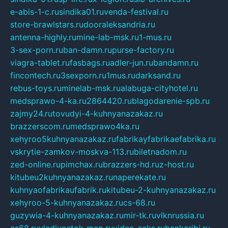
e-abis-1-c.ru
sindika01.ru
venda-festival.ru
store-brawlstars.ru
dooraleksandria.ru
antenna-highly.ru
mine-lab-msk.ru
1-mus.ru
3-sex-porn.ru
ban-damn.ru
purse-factory.ru
viagra-tablet.ru
fasbags.ru
adler-jun.ru
bandamn.ru
fincontech.ru
3sexporn.ru
1mus.ru
darksand.ru
rebus-toys.ru
minelab-msk.ru
alabuga-cityhotel.ru
medsprawo-4-ka.ru
2864420.ru
blagodarenie-spb.ru
zajmy24.ru
tovudyi-4-kuhnyanazakaz.ru
brazzerscom.ru
medsprawo4ka.ru
xehyroo5kuhnyanazakaz.ru
fabrikayfabrikaefabrika.ru
vskrytie-zamkov-moskva-113.ru
biletnadom.ru
zed-online.ru
pimchax.ru
brazzers-hd.ru
z-host.ru
kitubeu2kuhnyanazakaz.ru
naperekate.ru
kuhnyaofabrikaufabrik.ru
kitubeu-2-kuhnyanazakaz.ru
xehyroo-5-kuhnyanazakaz.ru
cs-68.ru
guzywia-4-kuhnyanazakaz.ru
mir-tk.ru
vlknrussia.ru