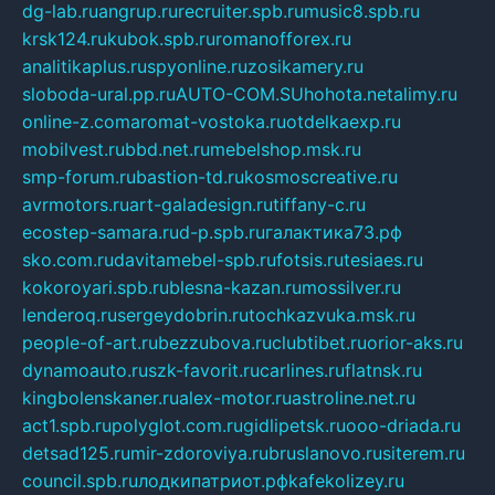
dg-lab.ru
angrup.ru
recruiter.spb.ru
music8.spb.ru
krsk124.ru
kubok.spb.ru
romanofforex.ru
analitikaplus.ru
spyonline.ru
zosikamery.ru
sloboda-ural.pp.ru
AUTO-COM.SU
hohota.net
alimy.ru
online-z.com
aromat-vostoka.ru
otdelkaexp.ru
mobilvest.ru
bbd.net.ru
mebelshop.msk.ru
smp-forum.ru
bastion-td.ru
kosmoscreative.ru
avrmotors.ru
art-galadesign.ru
tiffany-c.ru
ecostep-samara.ru
d-p.spb.ru
галактика73.рф
sko.com.ru
davitamebel-spb.ru
fotsis.ru
tesiaes.ru
kokoroyari.spb.ru
blesna-kazan.ru
mossilver.ru
lenderoq.ru
sergeydobrin.ru
tochkazvuka.msk.ru
people-of-art.ru
bezzubova.ru
clubtibet.ru
orior-aks.ru
dynamoauto.ru
szk-favorit.ru
carlines.ru
flatnsk.ru
kingbolenskaner.ru
alex-motor.ru
astroline.net.ru
act1.spb.ru
polyglot.com.ru
gidlipetsk.ru
ooo-driada.ru
detsad125.ru
mir-zdoroviya.ru
bruslanovo.ru
siterem.ru
council.spb.ru
лодкипатриот.рф
kafekolizey.ru