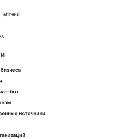
, аптеки
ке
ми
 бизнеса
и
чат-бот
онам
еренные источники
ганизаций