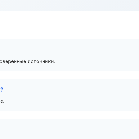
роверенные источники.
е?
е.