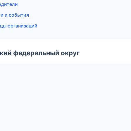
водители
ти и события
ицы организаций
ский федеральный округ