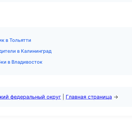
к в Тольятти
одители в Калининград
бки в Владивосток
ский федеральный округ
|
Главная страница
→