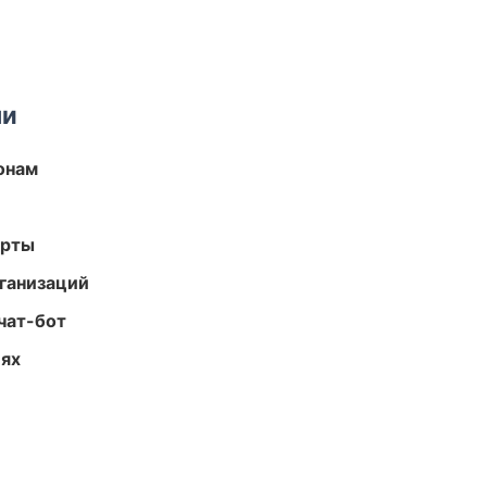
ми
онам
арты
ганизаций
чат-бот
иях