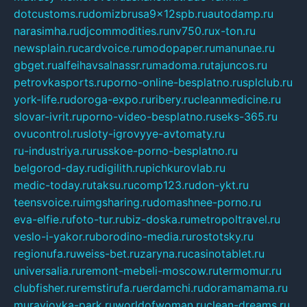
dotcustoms.ru
domizbrusa9x12spb.ru
autodamp.ru
narasimha.ru
djcommodities.ru
nv750.ru
x-ton.ru
newsplain.ru
cardvoice.ru
modopaper.ru
manunae.ru
gbget.ru
alfeihavsalnassr.ru
madoma.ru
tajuncos.ru
petrovkasports.ru
porno-online-besplatno.ru
splclub.ru
york-life.ru
doroga-expo.ru
ribery.ru
cleanmedicine.ru
slovar-ivrit.ru
porno-video-besplatno.ru
seks-365.ru
ovucontrol.ru
sloty-igrovyye-avtomaty.ru
ru-industriya.ru
russkoe-porno-besplatno.ru
belgorod-day.ru
digilith.ru
pichkurovlab.ru
medic-today.ru
taksu.ru
comp123.ru
don-ykt.ru
teensvoice.ru
imgsharing.ru
domashnee-porno.ru
eva-elfie.ru
foto-tur.ru
biz-doska.ru
metropoltravel.ru
veslo-i-yakor.ru
borodino-media.ru
rostotsky.ru
regionufa.ru
weiss-bet.ru
zaryna.ru
casinotablet.ru
universalia.ru
remont-mebeli-moscow.ru
termomur.ru
clubfisher.ru
remstirufa.ru
erdamchi.ru
doramamama.ru
muraviovka-park.ru
worldofwoman.ru
clean-dreams.ru