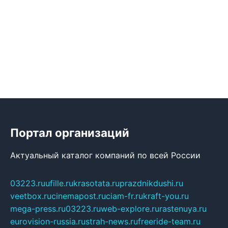
Портал организаций
Актуальный каталог компаний по всей России
03223.ru
ufille.ru
krasotata.ru
prazdnikdushi.ru
veetbox.ru
cinemapost.ru
ciam-fr.ru
kraft-you.ru
mega-press.ru
03223.ru
web-explore.ru
rastenuya.ru
eurovision-russia.ru
strah-news.ru
freeride-team.ru