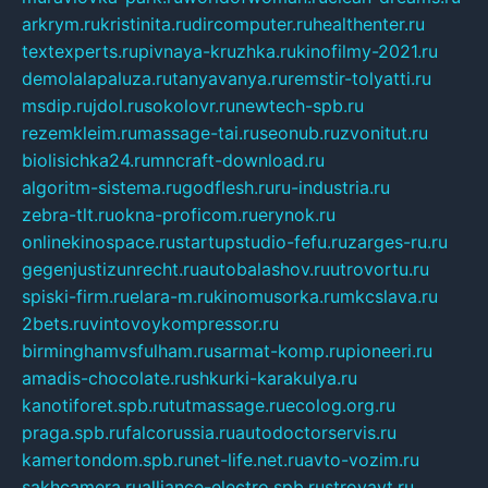
arkrym.ru
kristinita.ru
dircomputer.ru
healthenter.ru
textexperts.ru
pivnaya-kruzhka.ru
kinofilmy-2021.ru
demolalapaluza.ru
tanyavanya.ru
remstir-tolyatti.ru
msdip.ru
jdol.ru
sokolovr.ru
newtech-spb.ru
rezemkleim.ru
massage-tai.ru
seonub.ru
zvonitut.ru
biolisichka24.ru
mncraft-download.ru
algoritm-sistema.ru
godflesh.ru
ru-industria.ru
zebra-tlt.ru
okna-proficom.ru
erynok.ru
onlinekinospace.ru
startupstudio-fefu.ru
zarges-ru.ru
gegenjustizunrecht.ru
autobalashov.ru
utrovortu.ru
spiski-firm.ru
elara-m.ru
kinomusorka.ru
mkcslava.ru
2bets.ru
vintovoykompressor.ru
birminghamvsfulham.ru
sarmat-komp.ru
pioneeri.ru
amadis-chocolate.ru
shkurki-karakulya.ru
kanotiforet.spb.ru
tutmassage.ru
ecolog.org.ru
praga.spb.ru
falcorussia.ru
autodoctorservis.ru
kamertondom.spb.ru
net-life.net.ru
avto-vozim.ru
sakhcamera.ru
alliance-electro.spb.ru
stroyavt.ru