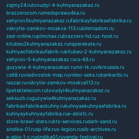
zajmy24.ru
tovudyi-4-kuhnyanazakaz.ru
brazzerscom.ru
medsprawo4ka.ru
xehyroo5kuhnyanazakaz.ru
fabrikayfabrikaefabrika.ru
vskrytie-zamkov-moskva-113.ru
biletnadom.ru
zed-online.ru
pimchax.ru
brazzers-hd.ru
z-host.ru
kitubeu2kuhnyanazakaz.ru
naperekate.ru
kuhnyaofabrikaufabrik.ru
kitubeu-2-kuhnyanazakaz.ru
xehyroo-5-kuhnyanazakaz.ru
cs-68.ru
guzywia-4-kuhnyanazakaz.ru
mir-tk.ru
vlknrussia.ru
cs68.ru
vladivostok-map.ru
video-seks.ru
bankaribi.ru
raszar.ru
vskrytie-zamkov-moskva113.ru
lipetsktelecom.ru
tovudyi4kuhnyanazakaz.ru
seksuzb.ru
guzywia4kuhnyanazakaz.ru
fabrikaofabrikaokuhny.ru
kuhnyaekuhnyaafabrika.ru
kuhnyaykuhnyayfabrika.ru
e-abis1c.ru
store-brawl-stars.ru
kts-services.ru
dark-sand.ru
sindika-01.ru
sp-life.ru
x-legion.ru
sib-archives.ru
e-abis-1-c.ru
sindika01.ru
venda-festival.ru