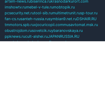
artem-news.ru
biserinca.ru
krasnodarkurort.com
imshowtv.ru
mebel-v-tule.ru
mobtopik.ru
pcsecurity.net.ru
tool-sib.ru
multimetrunit.ru
sp-tour.ru
fan-cs.ru
santeh-russia.ru
symbian9.net.ru
DSHAIR.RU
tmmotors.spb.ru
xjocuricopii.com
musavtomat.msk.ru
obustrojdom.ru
sovetcik.ru
ybaranovskaya.ru
ppknews.ru
cult-alshei.ru
JAPANRUSSIA.RU
proekciyamebel.ru
imper-finans.ru
rim.org.ru
glamourai.ru
brassminus.ru
zabor-pro.ru
ftn.pp.ru
dorogoe58.ru
laimengpacker.ru
kuzova-zapchasti.ru
sageerp.ru
taxodrom.ru
dsrazvitie.ru
hardcity.net.ru
ratinghomegames.ru
topservice25.ru
gubernyan.ru
gtglasslined.ru
ii4.ru
tssport.spb.ru
andorra24.com
blackwallstreet.ru
oboimos.ru
optim-doors.com.ru
ikuch.ru
nycr.org.ru
npa21.ru
vremya-ch.spb.ru
desert000.ru
ivtorgi.ru
ifiori.ru
catalog-statei.ru
dcv.org.ru
spetsmaster174.ru
ipkameryhiseeu.ru
dum26.ru
ruspol.spb.ru
fr-opendp.ru
kam-solnyshko.ru