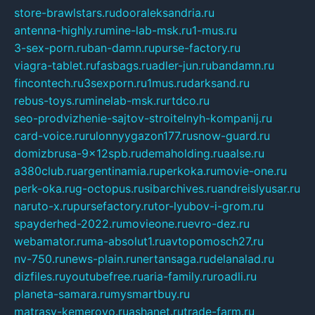
store-brawlstars.ru
dooraleksandria.ru
antenna-highly.ru
mine-lab-msk.ru
1-mus.ru
3-sex-porn.ru
ban-damn.ru
purse-factory.ru
viagra-tablet.ru
fasbags.ru
adler-jun.ru
bandamn.ru
fincontech.ru
3sexporn.ru
1mus.ru
darksand.ru
rebus-toys.ru
minelab-msk.ru
rtdco.ru
seo-prodvizhenie-sajtov-stroitelnyh-kompanij.ru
card-voice.ru
rulonnyygazon177.ru
snow-guard.ru
domizbrusa-9x12spb.ru
demaholding.ru
aalse.ru
a380club.ru
argentinamia.ru
perkoka.ru
movie-one.ru
perk-oka.ru
g-octopus.ru
sibarchives.ru
andreislyusar.ru
naruto-x.ru
pursefactory.ru
tor-lyubov-i-grom.ru
spayderhed-2022.ru
movieone.ru
evro-dez.ru
webamator.ru
ma-absolut1.ru
avtopomosch27.ru
nv-750.ru
news-plain.ru
nertansaga.ru
delanalad.ru
dizfiles.ru
youtubefree.ru
aria-family.ru
roadli.ru
planeta-samara.ru
mysmartbuy.ru
matrasy-kemerovo.ru
ashanet.ru
trade-farm.ru