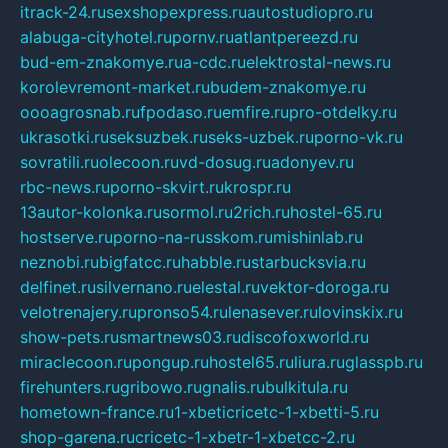
itrack-24.ru
sexshopexpress.ru
autostudiopro.ru
alabuga-cityhotel.ru
pornv.ru
atlantpereezd.ru
bud-em-znakomye.ru
a-cdc.ru
elektrostal-news.ru
korolevremont-market.ru
budem-znakomye.ru
oooagrosnab.ru
fpodaso.ru
emfire.ru
pro-otdelky.ru
ukrasotki.ru
seksuzbek.ru
seks-uzbek.ru
porno-vk.ru
sovratili.ru
olecoon.ru
vd-dosug.ru
adonyev.ru
rbc-news.ru
porno-skvirt.ru
krospr.ru
13autor-kolonka.ru
sormol.ru
2rich.ru
hostel-65.ru
hostserve.ru
porno-na-russkom.ru
mishinlab.ru
neznobi.ru
bigfatcc.ru
habble.ru
starbucksvia.ru
delfinet.ru
silvernano.ru
elestal.ru
vektor-doroga.ru
velotrenajery.ru
pronso54.ru
lenasever.ru
lovinskix.ru
show-pets.ru
smartnews03.ru
discofoxworld.ru
miraclecoon.ru
pongup.ru
hostel65.ru
liura.ru
glasspb.ru
firehunters.ru
gribowo.ru
gnalis.ru
bulkitula.ru
hometown-france.ru
1-xbeticricetc-1-xbetti-5.ru
shop-garena.ru
cricetc-1-xbetr-1-xbetcc-2.ru