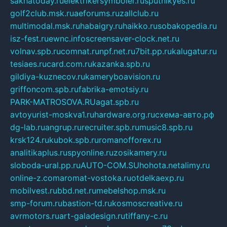
sakhatoday.ru
elektrikersymboler.ru
sputnikyes.ru
golf2club.msk.ru
aeforums.ru
zallclub.ru
multimodal.msk.ru
habaigry.ru
haikko.ru
sobakopedia.ru
isz-fest.ru
ewnc.info
screensaver-clock.net.ru
volnav.spb.ru
comnat.ru
npf.net.ru
7bit.pp.ru
kalugatur.ru
tesiaes.ru
card.com.ru
kazanka.spb.ru
gildiya-kuznecov.ru
kameryboavision.ru
griffoncom.spb.ru
fabrika-emotsiy.ru
PARK-MATROSOVA.RU
agat.spb.ru
avtoyurist-moskva1.ru
hardware.org.ru
схема-авто.рф
dg-lab.ru
angrup.ru
recruiter.spb.ru
music8.spb.ru
krsk124.ru
kubok.spb.ru
romanofforex.ru
analitikaplus.ru
spyonline.ru
zosikamery.ru
sloboda-ural.pp.ru
AUTO-COM.SU
hohota.net
alimy.ru
online-z.com
aromat-vostoka.ru
otdelkaexp.ru
mobilvest.ru
bbd.net.ru
mebelshop.msk.ru
smp-forum.ru
bastion-td.ru
kosmoscreative.ru
avrmotors.ru
art-galadesign.ru
tiffany-c.ru