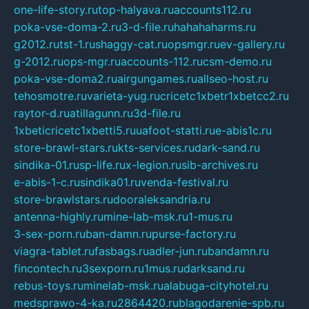
one-life-story.ru
top-halyava.ru
accounts112.ru
poka-vse-doma-2.ru
3-d-file.ru
hahahaharms.ru
g2012.ru
tst-1.ru
shaggy-cat.ru
opsmgr.ru
ev-gallery.ru
g-2012.ru
ops-mgr.ru
accounts-112.ru
csm-demo.ru
poka-vse-doma2.ru
airgungames.ru
allseo-host.ru
tehosmotre.ru
varieta-yug.ru
cricetc1xbetr1xbetcc2.ru
raytor-d.ru
atillagunn.ru
3d-file.ru
1xbeticricetc1xbetti5.ru
uafoot-statti.ru
e-abis1c.ru
store-brawl-stars.ru
kts-services.ru
dark-sand.ru
sindika-01.ru
sp-life.ru
x-legion.ru
sib-archives.ru
e-abis-1-c.ru
sindika01.ru
venda-festival.ru
store-brawlstars.ru
dooraleksandria.ru
antenna-highly.ru
mine-lab-msk.ru
1-mus.ru
3-sex-porn.ru
ban-damn.ru
purse-factory.ru
viagra-tablet.ru
fasbags.ru
adler-jun.ru
bandamn.ru
fincontech.ru
3sexporn.ru
1mus.ru
darksand.ru
rebus-toys.ru
minelab-msk.ru
alabuga-cityhotel.ru
medsprawo-4-ka.ru
2864420.ru
blagodarenie-spb.ru