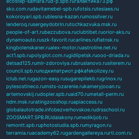
ecostep-samara.ru
d-p.spb.ru
галактика73.рф
sko.com.ru
davitamebel-spb.ru
fotsis.ru
tesiaes.ru
kokoroyari.spb.ru
blesna-kazan.ru
mossilver.ru
lenderoq.ru
sergeydobrin.ru
tochkazvuka.msk.ru
people-of-art.ru
bezzubova.ru
clubtibet.ru
orior-aks.ru
dynamoauto.ru
szk-favorit.ru
carlines.ru
flatnsk.ru
kingbolenskaner.ru
alex-motor.ru
astroline.net.ru
act1.spb.ru
polyglot.com.ru
gidlipetsk.ru
ooo-driada.ru
detsad125.ru
mir-zdoroviya.ru
bruslanovo.ru
siterem.ru
council.spb.ru
лодкипатриот.рф
kafekolizey.ru
iclub.net.ru
gazon-easy.ru
sugarepilekb.ru
grinox.ru
pylesostineco.ru
msts-ozarenie.ru
kameryjooan.ru
artemovskij.ru
dopler.spb.ru
aid70.ru
metall-perm.ru
ndm.msk.ru
ratingzooshop.ru
apiaccess.ru
globalautotrade.info
bezverhovskoe.ru
drsschool.ru
ZOOSMART.SPB.RU
dalakony.ru
medikijob.ru
remontt.spb.ru
photostudia.spb.ru
myragon.ru
terramia.ru
academy62.ru
gardengallereya.ru
rti.com.ru