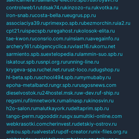
controlweb1.ru
tdsak74.ru
kinzozo-ru.ru
kvotka.ru
iron-snab.ru
costa-bella.ru
eugrus.pp.ru
associaciya39.ru
primexpo.spb.ru
bezmorchin.ru
ia2.ru
cpt21.ru
ispecspb.ru
regahost.ru
kolosok-elita.ru
tae-kwon.ru
consrio.com.ru
insiam.ru
avegainfo.ru
archery161.ru
bigencyclica.ru
vlast16.ru
korru.net
sarmiento.spb.su
extelopedia.ru
lammin-suo.spb.ru
iskatour.spb.ru
snpi.org.ru
running-line.ru
krygeva-spa.ru
chel.net.ru
rust-loco.ru
dugshop.ru
hl-beta.spb.ru
school494.spb.ru
mymubaby.ru
epoha-metalband.ru
ngr.spb.ru
rusgosnews.com
dieselvostok.ru
24hostel.msk.ru
w-dev.ru
f-ship.ru
regsmi.ru
filmnetwork.ru
malinasp.ru
kinosvin.ru
h2o-salon.ru
malutkayork.ru
deltaprim.spb.ru
tango-perm.ru
gooddir.ru
sgv.su
multiki-online.com
webkrasotki.com
cherinvest.ru
detskiy-ostrov.ru
ankou.spb.ru
alvesta1.ru
pdf-creator.ru
nix-files.org.ru