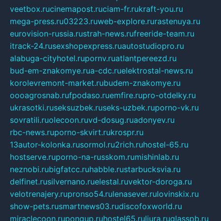
veetbox.ru
cinemapost.ru
ciam-fr.ru
kraft-you.ru
mega-press.ru
03223.ru
web-explore.ru
rastenuya.ru
eurovision-russia.ru
strah-news.ru
freeride-team.ru
itrack-24.ru
sexshopexpress.ru
autostudiopro.ru
alabuga-cityhotel.ru
pornv.ru
atlantpereezd.ru
bud-em-znakomye.ru
a-cdc.ru
elektrostal-news.ru
korolevremont-market.ru
budem-znakomye.ru
oooagrosnab.ru
fpodaso.ru
emfire.ru
pro-otdelky.ru
ukrasotki.ru
seksuzbek.ru
seks-uzbek.ru
porno-vk.ru
sovratili.ru
olecoon.ru
vd-dosug.ru
adonyev.ru
rbc-news.ru
porno-skvirt.ru
krospr.ru
13autor-kolonka.ru
sormol.ru
2rich.ru
hostel-65.ru
hostserve.ru
porno-na-russkom.ru
mishinlab.ru
neznobi.ru
bigfatcc.ru
habble.ru
starbucksvia.ru
delfinet.ru
silvernano.ru
elestal.ru
vektor-doroga.ru
velotrenajery.ru
pronso54.ru
lenasever.ru
lovinskix.ru
show-pets.ru
smartnews03.ru
discofoxworld.ru
miraclecoon.ru
pongup.ru
hostel65.ru
liura.ru
glasspb.ru