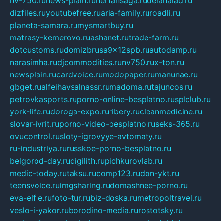
nv-750.ru
news-plain.ru
nertansaga.ru
delanalad.ru
dizfiles.ru
youtubefree.ru
aria-family.ru
roadli.ru
planeta-samara.ru
mysmartbuy.ru
matrasy-kemerovo.ru
ashanet.ru
trade-farm.ru
dotcustoms.ru
domizbrusa9x12spb.ru
autodamp.ru
narasimha.ru
djcommodities.ru
nv750.ru
x-ton.ru
newsplain.ru
cardvoice.ru
modopaper.ru
manunae.ru
gbget.ru
alfeihavsalnassr.ru
madoma.ru
tajuncos.ru
petrovkasports.ru
porno-online-besplatno.ru
splclub.ru
york-life.ru
doroga-expo.ru
ribery.ru
cleanmedicine.ru
slovar-ivrit.ru
porno-video-besplatno.ru
seks-365.ru
ovucontrol.ru
sloty-igrovyye-avtomaty.ru
ru-industriya.ru
russkoe-porno-besplatno.ru
belgorod-day.ru
digilith.ru
pichkurovlab.ru
medic-today.ru
taksu.ru
comp123.ru
don-ykt.ru
teensvoice.ru
imgsharing.ru
domashnee-porno.ru
eva-elfie.ru
foto-tur.ru
biz-doska.ru
metropoltravel.ru
veslo-i-yakor.ru
borodino-media.ru
rostotsky.ru