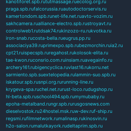
kanotiforet.spb.ru
tutmassage.ru
ecolog.org.ru
praga.spb.ru
falcorussia.ru
autodoctorservis.ru
kamertondom.spb.ru
net-life.net.ru
avto-vozim.ru
sakhcamera.ru
alliance-electro.spb.ru
stroyavt.ru
controlweb1.ru
tdsak74.ru
kinzozo-ru.ru
kvotka.ru
iron-snab.ru
costa-bella.ru
eugrus.pp.ru
associaciya39.ru
primexpo.spb.ru
bezmorchin.ru
ia2.ru
cpt21.ru
ispecspb.ru
regahost.ru
kolosok-elita.ru
tae-kwon.ru
consrio.com.ru
insiam.ru
avegainfo.ru
archery161.ru
bigencyclica.ru
vlast16.ru
korru.net
sarmiento.spb.su
extelopedia.ru
lammin-suo.spb.ru
iskatour.spb.ru
snpi.org.ru
running-line.ru
krygeva-spa.ru
chel.net.ru
rust-loco.ru
dugshop.ru
hl-beta.spb.ru
school494.spb.ru
mymubaby.ru
epoha-metalband.ru
ngr.spb.ru
rusgosnews.com
dieselvostok.ru
24hostel.msk.ru
w-dev.ru
f-ship.ru
regsmi.ru
filmnetwork.ru
malinasp.ru
kinosvin.ru
h2o-salon.ru
malutkayork.ru
deltaprim.spb.ru