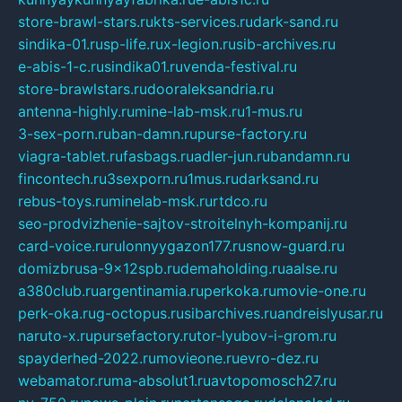
store-brawl-stars.ru
kts-services.ru
dark-sand.ru
sindika-01.ru
sp-life.ru
x-legion.ru
sib-archives.ru
e-abis-1-c.ru
sindika01.ru
venda-festival.ru
store-brawlstars.ru
dooraleksandria.ru
antenna-highly.ru
mine-lab-msk.ru
1-mus.ru
3-sex-porn.ru
ban-damn.ru
purse-factory.ru
viagra-tablet.ru
fasbags.ru
adler-jun.ru
bandamn.ru
fincontech.ru
3sexporn.ru
1mus.ru
darksand.ru
rebus-toys.ru
minelab-msk.ru
rtdco.ru
seo-prodvizhenie-sajtov-stroitelnyh-kompanij.ru
card-voice.ru
rulonnyygazon177.ru
snow-guard.ru
domizbrusa-9x12spb.ru
demaholding.ru
aalse.ru
a380club.ru
argentinamia.ru
perkoka.ru
movie-one.ru
perk-oka.ru
g-octopus.ru
sibarchives.ru
andreislyusar.ru
naruto-x.ru
pursefactory.ru
tor-lyubov-i-grom.ru
spayderhed-2022.ru
movieone.ru
evro-dez.ru
webamator.ru
ma-absolut1.ru
avtopomosch27.ru