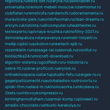
regionufa.ru
weiss-bet.ru
zaryna.ru
casinotablet.ru
universalia.ru
remont-mebeli-moscow.ru
termomur.ru
clubfisher.ru
remstirufa.ru
erdamchi.ru
doramamama.ru
muraviovka-park.ru
worldofwoman.ru
clean-dreams.ru
arkrym.ru
kristinita.ru
dircomputer.ru
healthenter.ru
textexperts.ru
pivnaya-kruzhka.ru
kinofilmy-2021.ru
demolalapaluza.ru
tanyavanya.ru
remstir-tolyatti.ru
msdip.ru
jdol.ru
sokolovr.ru
newtech-spb.ru
rezemkleim.ru
massage-tai.ru
seonub.ru
zvonitut.ru
biolisichka24.ru
mncraft-download.ru
algoritm-sistema.ru
godflesh.ru
ru-industria.ru
zebra-tlt.ru
okna-proficom.ru
erynok.ru
onlinekinospace.ru
startupstudio-fefu.ru
zarges-ru.ru
gegenjustizunrecht.ru
autobalashov.ru
utrovortu.ru
spiski-firm.ru
elara-m.ru
kinomusorka.ru
mkcslava.ru
2bets.ru
vintovoykompressor.ru
birminghamvsfulham.ru
sarmat-komp.ru
pioneeri.ru
amadis-chocolate.ru
shkurki-karakulya.ru