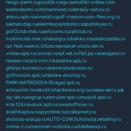
tango-perm.ru
gooddir.ru
sgv.su
multiki-online.com
webkrasotki.com
cherinvest.ru
detskiy-ostrov.ru
ankou.spb.ru
alvesta1.ru
pdf-creator.ru
nix-files.org.ru
sakhatoday.ru
elektrikersymboler.ru
sputnikyes.ru
golf2club.msk.ru
aeforums.ru
zallclub.ru
multimodal.msk.ru
habaigry.ru
haikko.ru
sobakopedia.ru
isz-fest.ru
ewnc.info
screensaver-clock.net.ru
volnav.spb.ru
comnat.ru
npf.net.ru
7bit.pp.ru
kalugatur.ru
tesiaes.ru
card.com.ru
kazanka.spb.ru
gildiya-kuznecov.ru
kameryboavision.ru
griffoncom.spb.ru
fabrika-emotsiy.ru
PARK-MATROSOVA.RU
agat.spb.ru
avtoyurist-moskva1.ru
hardware.org.ru
схема-авто.рф
dg-lab.ru
angrup.ru
recruiter.spb.ru
music8.spb.ru
krsk124.ru
kubok.spb.ru
romanofforex.ru
analitikaplus.ru
spyonline.ru
zosikamery.ru
sloboda-ural.pp.ru
AUTO-COM.SU
hohota.net
alimy.ru
online-z.com
aromat-vostoka.ru
otdelkaexp.ru