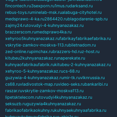
fincontech.ru
3sexporn.ru
1mus.ru
darksand.ru
rebus-toys.ru
minelab-msk.ru
alabuga-cityhotel.ru
medsprawo-4-ka.ru
2864420.ru
blagodarenie-spb.ru
zajmy24.ru
tovudyi-4-kuhnyanazakaz.ru
brazzerscom.ru
medsprawo4ka.ru
xehyroo5kuhnyanazakaz.ru
fabrikayfabrikaefabrika.ru
vskrytie-zamkov-moskva-113.ru
biletnadom.ru
zed-online.ru
pimchax.ru
brazzers-hd.ru
z-host.ru
kitubeu2kuhnyanazakaz.ru
naperekate.ru
kuhnyaofabrikaufabrik.ru
kitubeu-2-kuhnyanazakaz.ru
xehyroo-5-kuhnyanazakaz.ru
cs-68.ru
guzywia-4-kuhnyanazakaz.ru
mir-tk.ru
vlknrussia.ru
cs68.ru
vladivostok-map.ru
video-seks.ru
bankaribi.ru
raszar.ru
vskrytie-zamkov-moskva113.ru
lipetsktelecom.ru
tovudyi4kuhnyanazakaz.ru
seksuzb.ru
guzywia4kuhnyanazakaz.ru
fabrikaofabrikaokuhny.ru
kuhnyaekuhnyaafabrika.ru
kuhnyaykuhnyayfabrika.ru
e-abis1c.ru