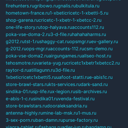
firehunters.ru
gribowo.ru
gnalis.ru
bulkitula.ru
hometown-france.ru
1-xbeticricetc-1-xbetti-5.ru
shop-garena.ru
cricetc-1-xbetr-1-xbetcc-2.ru
one-life-story.ru
top-halyava.ru
accounts112.ru
poka-vse-doma-2.ru
3-d-file.ru
hahahaharms.ru
g2012.ru
tst-1.ru
shaggy-cat.ru
opsmgr.ru
ev-gallery.ru
g-2012.ru
ops-mgr.ru
accounts-112.ru
csm-demo.ru
poka-vse-doma2.ru
airgungames.ru
allseo-host.ru
tehosmotre.ru
varieta-yug.ru
cricetc1xbetr1xbetcc2.ru
raytor-d.ru
atillagunn.ru
3d-file.ru
1xbeticricetc1xbetti5.ru
uafoot-statti.ru
e-abis1c.ru
store-brawl-stars.ru
kts-services.ru
dark-sand.ru
sindika-01.ru
sp-life.ru
x-legion.ru
sib-archives.ru
e-abis-1-c.ru
sindika01.ru
venda-festival.ru
store-brawlstars.ru
dooraleksandria.ru
antenna-highly.ru
mine-lab-msk.ru
1-mus.ru
3-sex-porn.ru
ban-damn.ru
purse-factory.ru
viagra-tablet.ru
fasbags.ru
adler-jun.ru
bandamn.ru