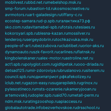
mobilvest.ru
bbd.net.ru
mebelshop.msk.ru
smp-forum.ru
bastion-td.ru
kosmoscreative.ru
avrmotors.ru
art-galadesign.ru
tiffany-c.ru
ecostep-samara.ru
d-p.spb.ru
галактика73.рф
sko.com.ru
davitamebel-spb.ru
fotsis.ru
tesiaes.ru
kokoroyari.spb.ru
blesna-kazan.ru
mossilver.ru
lenderoq.ru
sergeydobrin.ru
tochkazvuka.msk.ru
people-of-art.ru
bezzubova.ru
clubtibet.ru
orior-aks.ru
dynamoauto.ru
szk-favorit.ru
carlines.ru
flatnsk.ru
kingbolenskaner.ru
alex-motor.ru
astroline.net.ru
act1.spb.ru
polyglot.com.ru
gidlipetsk.ru
ooo-driada.ru
detsad125.ru
mir-zdoroviya.ru
bruslanovo.ru
siterem.ru
council.spb.ru
лодкипатриот.рф
kafekolizey.ru
iclub.net.ru
gazon-easy.ru
sugarepilekb.ru
grinox.ru
pylesostineco.ru
msts-ozarenie.ru
kameryjooan.ru
artemovskij.ru
dopler.spb.ru
aid70.ru
metall-perm.ru
ndm.msk.ru
ratingzooshop.ru
apiaccess.ru
globalautotrade.info
bezverhovskoe.ru
drsschool.ru