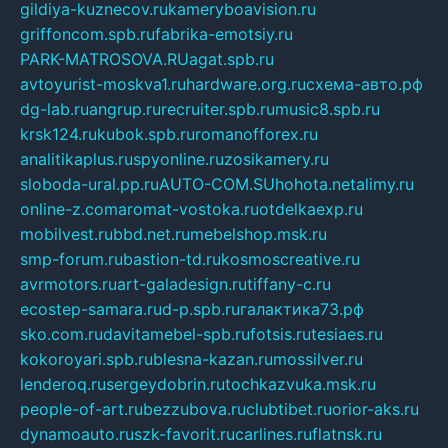
gildiya-kuznecov.ru
kameryboavision.ru
griffoncom.spb.ru
fabrika-emotsiy.ru
PARK-MATROSOVA.RU
agat.spb.ru
avtoyurist-moskva1.ru
hardware.org.ru
схема-авто.рф
dg-lab.ru
angrup.ru
recruiter.spb.ru
music8.spb.ru
krsk124.ru
kubok.spb.ru
romanofforex.ru
analitikaplus.ru
spyonline.ru
zosikamery.ru
sloboda-ural.pp.ru
AUTO-COM.SU
hohota.net
alimy.ru
online-z.com
aromat-vostoka.ru
otdelkaexp.ru
mobilvest.ru
bbd.net.ru
mebelshop.msk.ru
smp-forum.ru
bastion-td.ru
kosmoscreative.ru
avrmotors.ru
art-galadesign.ru
tiffany-c.ru
ecostep-samara.ru
d-p.spb.ru
галактика73.рф
sko.com.ru
davitamebel-spb.ru
fotsis.ru
tesiaes.ru
kokoroyari.spb.ru
blesna-kazan.ru
mossilver.ru
lenderoq.ru
sergeydobrin.ru
tochkazvuka.msk.ru
people-of-art.ru
bezzubova.ru
clubtibet.ru
orior-aks.ru
dynamoauto.ru
szk-favorit.ru
carlines.ru
flatnsk.ru