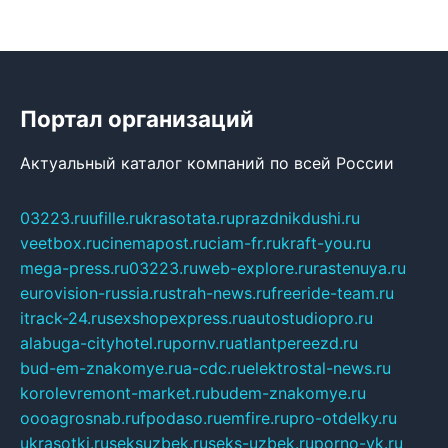
Портал организаций
Актуальный каталог компаний по всей России
03223.ru
ufille.ru
krasotata.ru
prazdnikdushi.ru
veetbox.ru
cinemapost.ru
ciam-fr.ru
kraft-you.ru
mega-press.ru
03223.ru
web-explore.ru
rastenuya.ru
eurovision-russia.ru
strah-news.ru
freeride-team.ru
itrack-24.ru
sexshopexpress.ru
autostudiopro.ru
alabuga-cityhotel.ru
pornv.ru
atlantpereezd.ru
bud-em-znakomye.ru
a-cdc.ru
elektrostal-news.ru
korolevremont-market.ru
budem-znakomye.ru
oooagrosnab.ru
fpodaso.ru
emfire.ru
pro-otdelky.ru
ukrasotki.ru
seksuzbek.ru
seks-uzbek.ru
porno-vk.ru