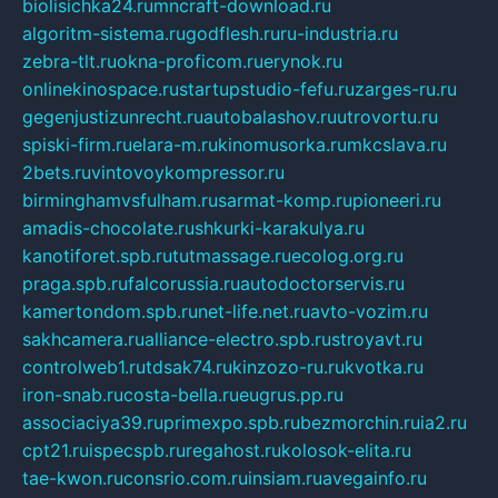
biolisichka24.ru
mncraft-download.ru
algoritm-sistema.ru
godflesh.ru
ru-industria.ru
zebra-tlt.ru
okna-proficom.ru
erynok.ru
onlinekinospace.ru
startupstudio-fefu.ru
zarges-ru.ru
gegenjustizunrecht.ru
autobalashov.ru
utrovortu.ru
spiski-firm.ru
elara-m.ru
kinomusorka.ru
mkcslava.ru
2bets.ru
vintovoykompressor.ru
birminghamvsfulham.ru
sarmat-komp.ru
pioneeri.ru
amadis-chocolate.ru
shkurki-karakulya.ru
kanotiforet.spb.ru
tutmassage.ru
ecolog.org.ru
praga.spb.ru
falcorussia.ru
autodoctorservis.ru
kamertondom.spb.ru
net-life.net.ru
avto-vozim.ru
sakhcamera.ru
alliance-electro.spb.ru
stroyavt.ru
controlweb1.ru
tdsak74.ru
kinzozo-ru.ru
kvotka.ru
iron-snab.ru
costa-bella.ru
eugrus.pp.ru
associaciya39.ru
primexpo.spb.ru
bezmorchin.ru
ia2.ru
cpt21.ru
ispecspb.ru
regahost.ru
kolosok-elita.ru
tae-kwon.ru
consrio.com.ru
insiam.ru
avegainfo.ru