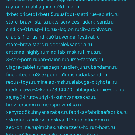
raytor-d.ru
atillagunn.ru
3d-file.ru
1xbeticricetc1xbetti5.ru
uafoot-statti.ru
e-abis1c.ru
store-brawl-stars.ru
kts-services.ru
dark-sand.ru
sindika-01.ru
sp-life.ru
x-legion.ru
sib-archives.ru
e-abis-1-c.ru
sindika01.ru
venda-festival.ru
store-brawlstars.ru
dooraleksandria.ru
antenna-highly.ru
mine-lab-msk.ru
1-mus.ru
3-sex-porn.ru
ban-damn.ru
purse-factory.ru
viagra-tablet.ru
fasbags.ru
adler-jun.ru
bandamn.ru
fincontech.ru
3sexporn.ru
1mus.ru
darksand.ru
rebus-toys.ru
minelab-msk.ru
alabuga-cityhotel.ru
medsprawo-4-ka.ru
2864420.ru
blagodarenie-spb.ru
zajmy24.ru
tovudyi-4-kuhnyanazakaz.ru
brazzerscom.ru
medsprawo4ka.ru
xehyroo5kuhnyanazakaz.ru
fabrikayfabrikaefabrika.ru
vskrytie-zamkov-moskva-113.ru
biletnadom.ru
zed-online.ru
pimchax.ru
brazzers-hd.ru
z-host.ru
kitubeu2kuhnyanazakaz.ru
naperekate.ru