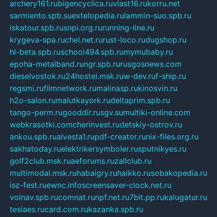
archery161.ru
bigencyclica.ru
vlast16.ru
korru.net
sarmiento.spb.su
extelopedia.ru
lammin-suo.spb.ru
iskatour.spb.ru
snpi.org.ru
running-line.ru
krygeva-spa.ru
chel.net.ru
rust-loco.ru
dugshop.ru
hl-beta.spb.ru
school494.spb.ru
mymubaby.ru
epoha-metalband.ru
ngr.spb.ru
rusgosnews.com
dieselvostok.ru
24hostel.msk.ru
w-dev.ru
f-ship.ru
regsmi.ru
filmnetwork.ru
malinasp.ru
kinosvin.ru
h2o-salon.ru
malutkayork.ru
deltaprim.spb.ru
tango-perm.ru
gooddir.ru
sgv.su
multiki-online.com
webkrasotki.com
cherinvest.ru
detskiy-ostrov.ru
ankou.spb.ru
alvesta1.ru
pdf-creator.ru
nix-files.org.ru
sakhatoday.ru
elektrikersymboler.ru
sputnikyes.ru
golf2club.msk.ru
aeforums.ru
zallclub.ru
multimodal.msk.ru
habaigry.ru
haikko.ru
sobakopedia.ru
isz-fest.ru
ewnc.info
screensaver-clock.net.ru
volnav.spb.ru
comnat.ru
npf.net.ru
7bit.pp.ru
kalugatur.ru
tesiaes.ru
card.com.ru
kazanka.spb.ru