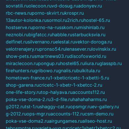
sovratili.ru
olecoon.ru
vd-dosug.ru
adonyev.ru
rbc-news.ru
porno-skvirt.ru
krospr.ru
13autor-kolonka.ru
sormol.ru
2rich.ru
hostel-65.ru
hostserve.ru
porno-na-russkom.ru
mishinlab.ru
neznobi.ru
bigfatcc.ru
habble.ru
starbucksvia.ru
delfinet.ru
silvernano.ru
elestal.ru
vektor-doroga.ru
velotrenajery.ru
pronso54.ru
lenasever.ru
lovinskix.ru
show-pets.ru
smartnews03.ru
discofoxworld.ru
miraclecoon.ru
pongup.ru
hostel65.ru
liura.ru
glasspb.ru
firehunters.ru
gribowo.ru
gnalis.ru
bulkitula.ru
hometown-france.ru
1-xbeticricetc-1-xbetti-5.ru
shop-garena.ru
cricetc-1-xbetr-1-xbetcc-2.ru
one-life-story.ru
top-halyava.ru
accounts112.ru
poka-vse-doma-2.ru
3-d-file.ru
hahahaharms.ru
g2012.ru
tst-1.ru
shaggy-cat.ru
opsmgr.ru
ev-gallery.ru
g-2012.ru
ops-mgr.ru
accounts-112.ru
csm-demo.ru
poka-vse-doma2.ru
airgungames.ru
allseo-host.ru
tehosmotre.ru
varieta-yug.ru
cricetc1xbetr1xbetcc2.ru