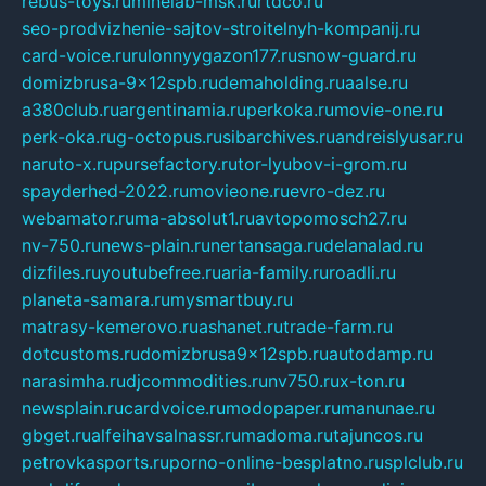
rebus-toys.ru
minelab-msk.ru
rtdco.ru
seo-prodvizhenie-sajtov-stroitelnyh-kompanij.ru
card-voice.ru
rulonnyygazon177.ru
snow-guard.ru
domizbrusa-9x12spb.ru
demaholding.ru
aalse.ru
a380club.ru
argentinamia.ru
perkoka.ru
movie-one.ru
perk-oka.ru
g-octopus.ru
sibarchives.ru
andreislyusar.ru
naruto-x.ru
pursefactory.ru
tor-lyubov-i-grom.ru
spayderhed-2022.ru
movieone.ru
evro-dez.ru
webamator.ru
ma-absolut1.ru
avtopomosch27.ru
nv-750.ru
news-plain.ru
nertansaga.ru
delanalad.ru
dizfiles.ru
youtubefree.ru
aria-family.ru
roadli.ru
planeta-samara.ru
mysmartbuy.ru
matrasy-kemerovo.ru
ashanet.ru
trade-farm.ru
dotcustoms.ru
domizbrusa9x12spb.ru
autodamp.ru
narasimha.ru
djcommodities.ru
nv750.ru
x-ton.ru
newsplain.ru
cardvoice.ru
modopaper.ru
manunae.ru
gbget.ru
alfeihavsalnassr.ru
madoma.ru
tajuncos.ru
petrovkasports.ru
porno-online-besplatno.ru
splclub.ru