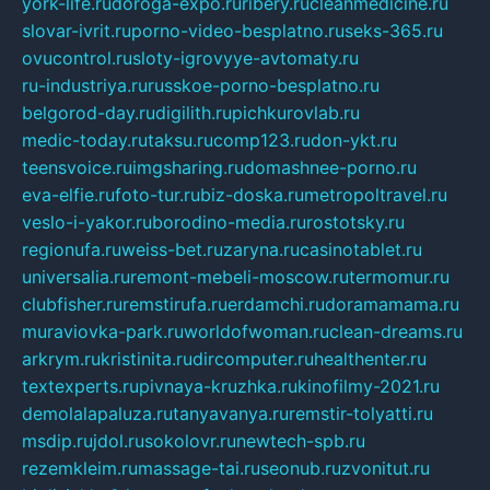
york-life.ru
doroga-expo.ru
ribery.ru
cleanmedicine.ru
slovar-ivrit.ru
porno-video-besplatno.ru
seks-365.ru
ovucontrol.ru
sloty-igrovyye-avtomaty.ru
ru-industriya.ru
russkoe-porno-besplatno.ru
belgorod-day.ru
digilith.ru
pichkurovlab.ru
medic-today.ru
taksu.ru
comp123.ru
don-ykt.ru
teensvoice.ru
imgsharing.ru
domashnee-porno.ru
eva-elfie.ru
foto-tur.ru
biz-doska.ru
metropoltravel.ru
veslo-i-yakor.ru
borodino-media.ru
rostotsky.ru
regionufa.ru
weiss-bet.ru
zaryna.ru
casinotablet.ru
universalia.ru
remont-mebeli-moscow.ru
termomur.ru
clubfisher.ru
remstirufa.ru
erdamchi.ru
doramamama.ru
muraviovka-park.ru
worldofwoman.ru
clean-dreams.ru
arkrym.ru
kristinita.ru
dircomputer.ru
healthenter.ru
textexperts.ru
pivnaya-kruzhka.ru
kinofilmy-2021.ru
demolalapaluza.ru
tanyavanya.ru
remstir-tolyatti.ru
msdip.ru
jdol.ru
sokolovr.ru
newtech-spb.ru
rezemkleim.ru
massage-tai.ru
seonub.ru
zvonitut.ru