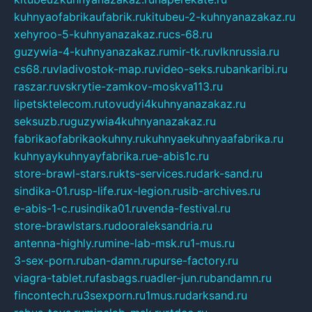
kuhnyaofabrikaufabrik.ru
kitubeu-2-kuhnyanazakaz.ru
xehyroo-5-kuhnyanazakaz.ru
cs-68.ru
guzywia-4-kuhnyanazakaz.ru
mir-tk.ru
vlknrussia.ru
cs68.ru
vladivostok-map.ru
video-seks.ru
bankaribi.ru
raszar.ru
vskrytie-zamkov-moskva113.ru
lipetsktelecom.ru
tovudyi4kuhnyanazakaz.ru
seksuzb.ru
guzywia4kuhnyanazakaz.ru
fabrikaofabrikaokuhny.ru
kuhnyaekuhnyaafabrika.ru
kuhnyaykuhnyayfabrika.ru
e-abis1c.ru
store-brawl-stars.ru
kts-services.ru
dark-sand.ru
sindika-01.ru
sp-life.ru
x-legion.ru
sib-archives.ru
e-abis-1-c.ru
sindika01.ru
venda-festival.ru
store-brawlstars.ru
dooraleksandria.ru
antenna-highly.ru
mine-lab-msk.ru
1-mus.ru
3-sex-porn.ru
ban-damn.ru
purse-factory.ru
viagra-tablet.ru
fasbags.ru
adler-jun.ru
bandamn.ru
fincontech.ru
3sexporn.ru
1mus.ru
darksand.ru