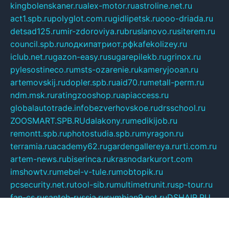
kingbolenskaner.ru
alex-motor.ru
astroline.net.ru
act1.spb.ru
polyglot.com.ru
gidlipetsk.ru
ooo-driada.ru
detsad125.ru
mir-zdoroviya.ru
bruslanovo.ru
siterem.ru
council.spb.ru
лодкипатриот.рф
kafekolizey.ru
iclub.net.ru
gazon-easy.ru
sugarepilekb.ru
grinox.ru
pylesostineco.ru
msts-ozarenie.ru
kameryjooan.ru
artemovskij.ru
dopler.spb.ru
aid70.ru
metall-perm.ru
ndm.msk.ru
ratingzooshop.ru
apiaccess.ru
globalautotrade.info
bezverhovskoe.ru
drsschool.ru
ZOOSMART.SPB.RU
dalakony.ru
medikijob.ru
remontt.spb.ru
photostudia.spb.ru
myragon.ru
terramia.ru
academy62.ru
gardengallereya.ru
rti.com.ru
artem-news.ru
biserinca.ru
krasnodarkurort.com
imshowtv.ru
mebel-v-tule.ru
mobtopik.ru
pcsecurity.net.ru
tool-sib.ru
multimetrunit.ru
sp-tour.ru
fan-cs.ru
santeh-russia.ru
symbian9.net.ru
DSHAIR.RU
tmmotors.spb.ru
xjocuricopii.com
musavtomat.msk.ru
obustrojdom.ru
sovetcik.ru
ybaranovskaya.ru