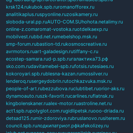
krsk124.ru
kubok.spb.ru
romanofforex.ru
analitikaplus.ru
spyonline.ru
zosikamery.ru
sloboda-ural.pp.ru
AUTO-COM.SU
hohota.net
alimy.ru
online-z.com
aromat-vostoka.ru
otdelkaexp.ru
mobilvest.ru
bbd.net.ru
mebelshop.msk.ru
smp-forum.ru
bastion-td.ru
kosmoscreative.ru
avrmotors.ru
art-galadesign.ru
tiffany-c.ru
ecostep-samara.ru
d-p.spb.ru
галактика73.рф
sko.com.ru
davitamebel-spb.ru
fotsis.ru
tesiaes.ru
kokoroyari.spb.ru
blesna-kazan.ru
mossilver.ru
lenderoq.ru
sergeydobrin.ru
tochkazvuka.msk.ru
people-of-art.ru
bezzubova.ru
clubtibet.ru
orior-aks.ru
dynamoauto.ru
szk-favorit.ru
carlines.ru
flatnsk.ru
kingbolenskaner.ru
alex-motor.ru
astroline.net.ru
act1.spb.ru
polyglot.com.ru
gidlipetsk.ru
ooo-driada.ru
detsad125.ru
mir-zdoroviya.ru
bruslanovo.ru
siterem.ru
council.spb.ru
лодкипатриот.рф
kafekolizey.ru
iclub.net.ru
gazon-easy.ru
sugarepilekb.ru
grinox.ru