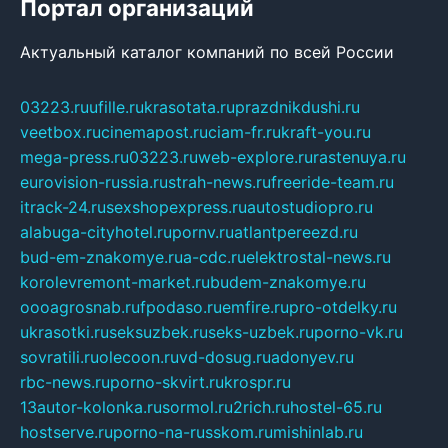
Портал организаций
Актуальный каталог компаний по всей России
03223.ru
ufille.ru
krasotata.ru
prazdnikdushi.ru
veetbox.ru
cinemapost.ru
ciam-fr.ru
kraft-you.ru
mega-press.ru
03223.ru
web-explore.ru
rastenuya.ru
eurovision-russia.ru
strah-news.ru
freeride-team.ru
itrack-24.ru
sexshopexpress.ru
autostudiopro.ru
alabuga-cityhotel.ru
pornv.ru
atlantpereezd.ru
bud-em-znakomye.ru
a-cdc.ru
elektrostal-news.ru
korolevremont-market.ru
budem-znakomye.ru
oooagrosnab.ru
fpodaso.ru
emfire.ru
pro-otdelky.ru
ukrasotki.ru
seksuzbek.ru
seks-uzbek.ru
porno-vk.ru
sovratili.ru
olecoon.ru
vd-dosug.ru
adonyev.ru
rbc-news.ru
porno-skvirt.ru
krospr.ru
13autor-kolonka.ru
sormol.ru
2rich.ru
hostel-65.ru
hostserve.ru
porno-na-russkom.ru
mishinlab.ru