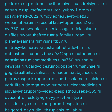
perk-oka.ru
g-octopus.ru
sibarchives.ru
andreislyusar.ru
naruto-x.ru
pursefactory.ru
tor-lyubov-i-grom.ru
spayderhed-2022.ru
movieone.ru
evro-dez.ru
webamator.ru
ma-absolut1.ru
avtopomosch27.ru
nv-750.ru
news-plain.ru
nertansaga.ru
delanalad.ru
dizfiles.ru
youtubefree.ru
aria-family.ru
roadli.ru
planeta-samara.ru
mysmartbuy.ru
matrasy-kemerovo.ru
ashanet.ru
trade-farm.ru
dotcustoms.ru
domizbrusa9x12spb.ru
autodamp.ru
narasimha.ru
djcommodities.ru
nv750.ru
x-ton.ru
newsplain.ru
cardvoice.ru
modopaper.ru
manunae.ru
gbget.ru
alfeihavsalnassr.ru
madoma.ru
tajuncos.ru
petrovkasports.ru
porno-online-besplatno.ru
splclub.ru
york-life.ru
doroga-expo.ru
ribery.ru
cleanmedicine.ru
slovar-ivrit.ru
porno-video-besplatno.ru
seks-365.ru
ovucontrol.ru
sloty-igrovyye-avtomaty.ru
ru-industriya.ru
russkoe-porno-besplatno.ru
belgorod-day.ru
digilith.ru
pichkurovlab.ru