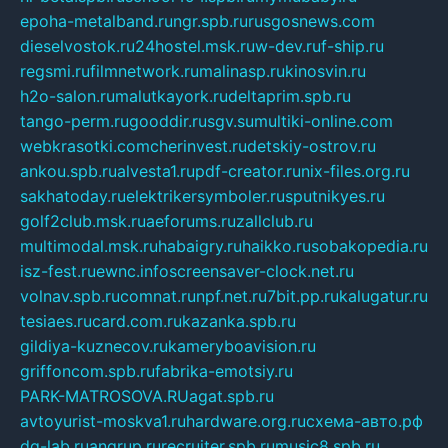
epoha-metalband.ru
ngr.spb.ru
rusgosnews.com
dieselvostok.ru
24hostel.msk.ru
w-dev.ru
f-ship.ru
regsmi.ru
filmnetwork.ru
malinasp.ru
kinosvin.ru
h2o-salon.ru
malutkayork.ru
deltaprim.spb.ru
tango-perm.ru
gooddir.ru
sgv.su
multiki-online.com
webkrasotki.com
cherinvest.ru
detskiy-ostrov.ru
ankou.spb.ru
alvesta1.ru
pdf-creator.ru
nix-files.org.ru
sakhatoday.ru
elektrikersymboler.ru
sputnikyes.ru
golf2club.msk.ru
aeforums.ru
zallclub.ru
multimodal.msk.ru
habaigry.ru
haikko.ru
sobakopedia.ru
isz-fest.ru
ewnc.info
screensaver-clock.net.ru
volnav.spb.ru
comnat.ru
npf.net.ru
7bit.pp.ru
kalugatur.ru
tesiaes.ru
card.com.ru
kazanka.spb.ru
gildiya-kuznecov.ru
kameryboavision.ru
griffoncom.spb.ru
fabrika-emotsiy.ru
PARK-MATROSOVA.RU
agat.spb.ru
avtoyurist-moskva1.ru
hardware.org.ru
схема-авто.рф
dg-lab.ru
angrup.ru
recruiter.spb.ru
music8.spb.ru