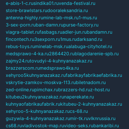
e-abis-1-c.ru
sindika01.ru
venda-festival.ru
store-brawlstars.ru
dooraleksandria.ru
antenna-highly.ru
mine-lab-msk.ru
1-mus.ru
3-sex-porn.ru
ban-damn.ru
purse-factory.ru
viagra-tablet.ru
fasbags.ru
adler-jun.ru
bandamn.ru
fincontech.ru
3sexporn.ru
1mus.ru
darksand.ru
rebus-toys.ru
minelab-msk.ru
alabuga-cityhotel.ru
medsprawo-4-ka.ru
2864420.ru
blagodarenie-spb.ru
zajmy24.ru
tovudyi-4-kuhnyanazakaz.ru
brazzerscom.ru
medsprawo4ka.ru
xehyroo5kuhnyanazakaz.ru
fabrikayfabrikaefabrika.ru
vskrytie-zamkov-moskva-113.ru
biletnadom.ru
zed-online.ru
pimchax.ru
brazzers-hd.ru
z-host.ru
kitubeu2kuhnyanazakaz.ru
naperekate.ru
kuhnyaofabrikaufabrik.ru
kitubeu-2-kuhnyanazakaz.ru
xehyroo-5-kuhnyanazakaz.ru
cs-68.ru
guzywia-4-kuhnyanazakaz.ru
mir-tk.ru
vlknrussia.ru
cs68.ru
vladivostok-map.ru
video-seks.ru
bankaribi.ru