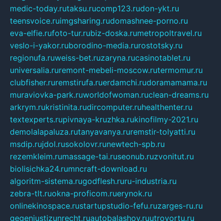
medic-today.ru
taksu.ru
comp123.ru
don-ykt.ru
teensvoice.ru
imgsharing.ru
domashnee-porno.ru
eva-elfie.ru
foto-tur.ru
biz-doska.ru
metropoltravel.ru
veslo-i-yakor.ru
borodino-media.ru
rostotsky.ru
regionufa.ru
weiss-bet.ru
zaryna.ru
casinotablet.ru
universalia.ru
remont-mebeli-moscow.ru
termomur.ru
clubfisher.ru
remstirufa.ru
erdamchi.ru
doramamama.ru
muraviovka-park.ru
worldofwoman.ru
clean-dreams.ru
arkrym.ru
kristinita.ru
dircomputer.ru
healthenter.ru
textexperts.ru
pivnaya-kruzhka.ru
kinofilmy-2021.ru
demolalapaluza.ru
tanyavanya.ru
remstir-tolyatti.ru
msdip.ru
jdol.ru
sokolovr.ru
newtech-spb.ru
rezemkleim.ru
massage-tai.ru
seonub.ru
zvonitut.ru
biolisichka24.ru
mncraft-download.ru
algoritm-sistema.ru
godflesh.ru
ru-industria.ru
zebra-tlt.ru
okna-proficom.ru
erynok.ru
onlinekinospace.ru
startupstudio-fefu.ru
zarges-ru.ru
gegenjustizunrecht.ru
autobalashov.ru
utrovortu.ru