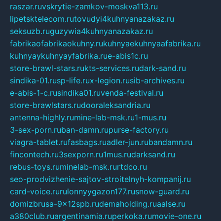
raszar.ru
vskrytie-zamkov-moskva113.ru
lipetsktelecom.ru
tovudyi4kuhnyanazakaz.ru
seksuzb.ru
guzywia4kuhnyanazakaz.ru
fabrikaofabrikaokuhny.ru
kuhnyaekuhnyaafabrika.ru
kuhnyaykuhnyayfabrika.ru
e-abis1c.ru
store-brawl-stars.ru
kts-services.ru
dark-sand.ru
sindika-01.ru
sp-life.ru
x-legion.ru
sib-archives.ru
e-abis-1-c.ru
sindika01.ru
venda-festival.ru
store-brawlstars.ru
dooraleksandria.ru
antenna-highly.ru
mine-lab-msk.ru
1-mus.ru
3-sex-porn.ru
ban-damn.ru
purse-factory.ru
viagra-tablet.ru
fasbags.ru
adler-jun.ru
bandamn.ru
fincontech.ru
3sexporn.ru
1mus.ru
darksand.ru
rebus-toys.ru
minelab-msk.ru
rtdco.ru
seo-prodvizhenie-sajtov-stroitelnyh-kompanij.ru
card-voice.ru
rulonnyygazon177.ru
snow-guard.ru
domizbrusa-9x12spb.ru
demaholding.ru
aalse.ru
a380club.ru
argentinamia.ru
perkoka.ru
movie-one.ru