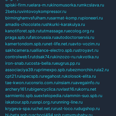
spiski-firm.ru
elara-m.ru
kinomusorka.ru
mkcslava.ru
2bets.ru
vintovoykompressor.ru
birminghamvsfulham.ru
sarmat-komp.ru
pioneeri.ru
amadis-chocolate.ru
shkurki-karakulya.ru
kanotiforet.spb.ru
tutmassage.ru
ecolog.org.ru
praga.spb.ru
falcorussia.ru
autodoctorservis.ru
kamertondom.spb.ru
net-life.net.ru
avto-vozim.ru
sakhcamera.ru
alliance-electro.spb.ru
stroyavt.ru
controlweb1.ru
tdsak74.ru
kinzozo-ru.ru
kvotka.ru
iron-snab.ru
costa-bella.ru
eugrus.pp.ru
associaciya39.ru
primexpo.spb.ru
bezmorchin.ru
ia2.ru
cpt21.ru
ispecspb.ru
regahost.ru
kolosok-elita.ru
tae-kwon.ru
consrio.com.ru
insiam.ru
avegainfo.ru
archery161.ru
bigencyclica.ru
vlast16.ru
korru.net
sarmiento.spb.su
extelopedia.ru
lammin-suo.spb.ru
iskatour.spb.ru
snpi.org.ru
running-line.ru
krygeva-spa.ru
chel.net.ru
rust-loco.ru
dugshop.ru
hl-beta.spb.ru
school494.spb.ru
mymubaby.ru