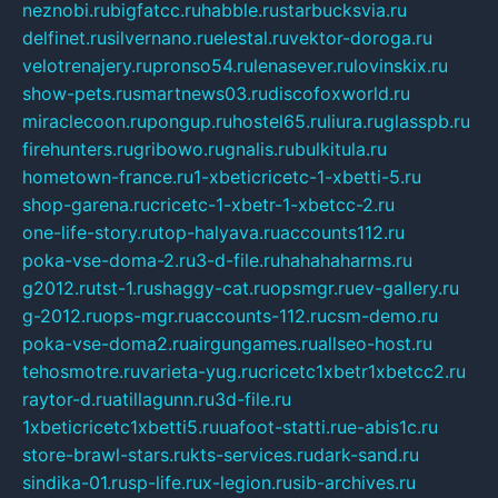
neznobi.ru
bigfatcc.ru
habble.ru
starbucksvia.ru
delfinet.ru
silvernano.ru
elestal.ru
vektor-doroga.ru
velotrenajery.ru
pronso54.ru
lenasever.ru
lovinskix.ru
show-pets.ru
smartnews03.ru
discofoxworld.ru
miraclecoon.ru
pongup.ru
hostel65.ru
liura.ru
glasspb.ru
firehunters.ru
gribowo.ru
gnalis.ru
bulkitula.ru
hometown-france.ru
1-xbeticricetc-1-xbetti-5.ru
shop-garena.ru
cricetc-1-xbetr-1-xbetcc-2.ru
one-life-story.ru
top-halyava.ru
accounts112.ru
poka-vse-doma-2.ru
3-d-file.ru
hahahaharms.ru
g2012.ru
tst-1.ru
shaggy-cat.ru
opsmgr.ru
ev-gallery.ru
g-2012.ru
ops-mgr.ru
accounts-112.ru
csm-demo.ru
poka-vse-doma2.ru
airgungames.ru
allseo-host.ru
tehosmotre.ru
varieta-yug.ru
cricetc1xbetr1xbetcc2.ru
raytor-d.ru
atillagunn.ru
3d-file.ru
1xbeticricetc1xbetti5.ru
uafoot-statti.ru
e-abis1c.ru
store-brawl-stars.ru
kts-services.ru
dark-sand.ru
sindika-01.ru
sp-life.ru
x-legion.ru
sib-archives.ru