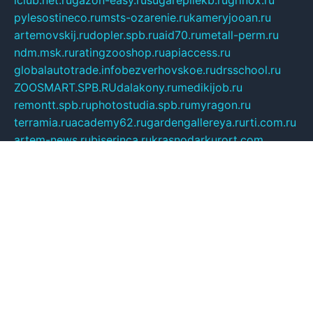
pylesostineco.ru
msts-ozarenie.ru
kameryjooan.ru
artemovskij.ru
dopler.spb.ru
aid70.ru
metall-perm.ru
ndm.msk.ru
ratingzooshop.ru
apiaccess.ru
globalautotrade.info
bezverhovskoe.ru
drsschool.ru
ZOOSMART.SPB.RU
dalakony.ru
medikijob.ru
remontt.spb.ru
photostudia.spb.ru
myragon.ru
terramia.ru
academy62.ru
gardengallereya.ru
rti.com.ru
artem-news.ru
biserinca.ru
krasnodarkurort.com
imshowtv.ru
mebel-v-tule.ru
mobtopik.ru
pcsecurity.net.ru
tool-sib.ru
multimetrunit.ru
sp-tour.ru
fan-cs.ru
santeh-russia.ru
symbian9.net.ru
DSHAIR.RU
tmmotors.spb.ru
xjocuricopii.com
musavtomat.msk.ru
obustrojdom.ru
sovetcik.ru
ybaranovskaya.ru
ppknews.ru
cult-alshei.ru
JAPANRUSSIA.RU
proekciyamebel.ru
imper-finans.ru
rim.org.ru
glamourai.ru
brassminus.ru
zabor-pro.ru
ftn.pp.ru
dorogoe58.ru
laimengpacker.ru
kuzova-zapchasti.ru