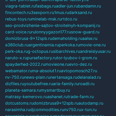
viagra-tablet.ru
fasbags.ru
adler-jun.ru
bandamn.ru
fincontech.ru
3sexporn.ru
1mus.ru
darksand.ru
rebus-toys.ru
minelab-msk.ru
rtdco.ru
seo-prodvizhenie-sajtov-stroitelnyh-kompanij.ru
card-voice.ru
rulonnyygazon177.ru
snow-guard.ru
domizbrusa-9x12spb.ru
demaholding.ru
aalse.ru
a380club.ru
argentinamia.ru
perkoka.ru
movie-one.ru
perk-oka.ru
g-octopus.ru
sibarchives.ru
andreislyusar.ru
naruto-x.ru
pursefactory.ru
tor-lyubov-i-grom.ru
spayderhed-2022.ru
movieone.ru
evro-dez.ru
webamator.ru
ma-absolut1.ru
avtopomosch27.ru
nv-750.ru
news-plain.ru
nertansaga.ru
delanalad.ru
dizfiles.ru
youtubefree.ru
aria-family.ru
roadli.ru
planeta-samara.ru
mysmartbuy.ru
matrasy-kemerovo.ru
ashanet.ru
trade-farm.ru
dotcustoms.ru
domizbrusa9x12spb.ru
autodamp.ru
narasimha.ru
djcommodities.ru
nv750.ru
x-ton.ru