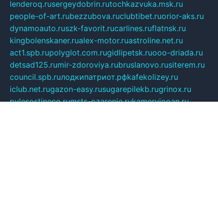
lenderoq.ru
sergeydobrin.ru
tochkazvuka.msk.ru
people-of-art.ru
bezzubova.ru
clubtibet.ru
orior-aks.ru
dynamoauto.ru
szk-favorit.ru
carlines.ru
flatnsk.ru
kingbolenskaner.ru
alex-motor.ru
astroline.net.ru
act1.spb.ru
polyglot.com.ru
gidlipetsk.ru
ooo-driada.ru
detsad125.ru
mir-zdoroviya.ru
bruslanovo.ru
siterem.ru
council.spb.ru
лодкипатриот.рф
kafekolizey.ru
iclub.net.ru
gazon-easy.ru
sugarepilekb.ru
grinox.ru
pylesostineco.ru
msts-ozarenie.ru
kameryjooan.ru
artemovskij.ru
dopler.spb.ru
aid70.ru
metall-perm.ru
ndm.msk.ru
ratingzooshop.ru
apiaccess.ru
globalautotrade.info
bezverhovskoe.ru
drsschool.ru
ZOOSMART.SPB.RU
dalakony.ru
medikijob.ru
remontt.spb.ru
photostudia.spb.ru
myragon.ru
terramia.ru
academy62.ru
gardengallereya.ru
rti.com.ru
artem-news.ru
biserinca.ru
krasnodarkurort.com
imshowtv.ru
mebel-v-tule.ru
mobtopik.ru
pcsecurity.net.ru
tool-sib.ru
multimetrunit.ru
sp-tour.ru