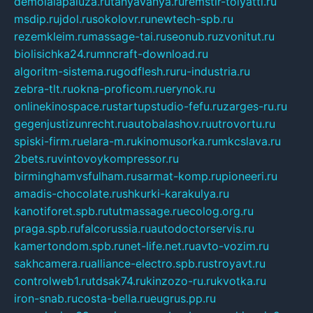
demolalapaluza.ru
tanyavanya.ru
remstir-tolyatti.ru
msdip.ru
jdol.ru
sokolovr.ru
newtech-spb.ru
rezemkleim.ru
massage-tai.ru
seonub.ru
zvonitut.ru
biolisichka24.ru
mncraft-download.ru
algoritm-sistema.ru
godflesh.ru
ru-industria.ru
zebra-tlt.ru
okna-proficom.ru
erynok.ru
onlinekinospace.ru
startupstudio-fefu.ru
zarges-ru.ru
gegenjustizunrecht.ru
autobalashov.ru
utrovortu.ru
spiski-firm.ru
elara-m.ru
kinomusorka.ru
mkcslava.ru
2bets.ru
vintovoykompressor.ru
birminghamvsfulham.ru
sarmat-komp.ru
pioneeri.ru
amadis-chocolate.ru
shkurki-karakulya.ru
kanotiforet.spb.ru
tutmassage.ru
ecolog.org.ru
praga.spb.ru
falcorussia.ru
autodoctorservis.ru
kamertondom.spb.ru
net-life.net.ru
avto-vozim.ru
sakhcamera.ru
alliance-electro.spb.ru
stroyavt.ru
controlweb1.ru
tdsak74.ru
kinzozo-ru.ru
kvotka.ru
iron-snab.ru
costa-bella.ru
eugrus.pp.ru