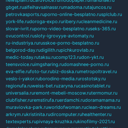
newsplain.ru
cardvoice.ru
modopaper.ru
manunae.ru
gbget.ru
alfeihavsalnassr.ru
madoma.ru
tajuncos.ru
petrovkasports.ru
porno-online-besplatno.ru
splclub.ru
york-life.ru
doroga-expo.ru
ribery.ru
cleanmedicine.ru
slovar-ivrit.ru
porno-video-besplatno.ru
seks-365.ru
ovucontrol.ru
sloty-igrovyye-avtomaty.ru
ru-industriya.ru
russkoe-porno-besplatno.ru
belgorod-day.ru
digilith.ru
pichkurovlab.ru
medic-today.ru
taksu.ru
comp123.ru
don-ykt.ru
teensvoice.ru
imgsharing.ru
domashnee-porno.ru
eva-elfie.ru
foto-tur.ru
biz-doska.ru
metropoltravel.ru
veslo-i-yakor.ru
borodino-media.ru
rostotsky.ru
regionufa.ru
weiss-bet.ru
zaryna.ru
casinotablet.ru
universalia.ru
remont-mebeli-moscow.ru
termomur.ru
clubfisher.ru
remstirufa.ru
erdamchi.ru
doramamama.ru
muraviovka-park.ru
worldofwoman.ru
clean-dreams.ru
arkrym.ru
kristinita.ru
dircomputer.ru
healthenter.ru
textexperts.ru
pivnaya-kruzhka.ru
kinofilmy-2021.ru