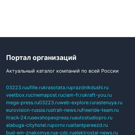
Портал организаций
Актуальный каталог компаний по всей России
03223.ru
ufille.ru
krasotata.ru
prazdnikdushi.ru
veetbox.ru
cinemapost.ru
ciam-fr.ru
kraft-you.ru
mega-press.ru
03223.ru
web-explore.ru
rastenuya.ru
eurovision-russia.ru
strah-news.ru
freeride-team.ru
itrack-24.ru
sexshopexpress.ru
autostudiopro.ru
alabuga-cityhotel.ru
pornv.ru
atlantpereezd.ru
bud-em-znakomye.ru
a-cdc.ru
elektrostal-news.ru