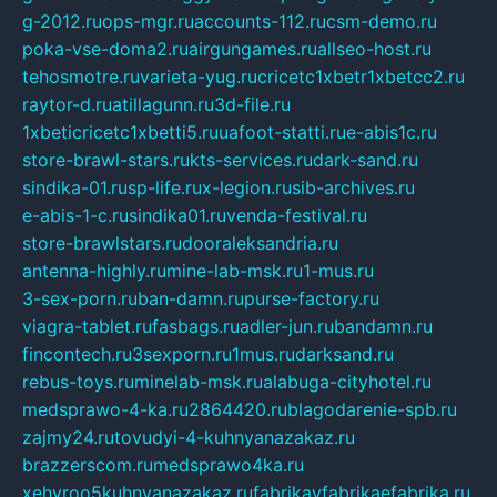
g-2012.ru
ops-mgr.ru
accounts-112.ru
csm-demo.ru
poka-vse-doma2.ru
airgungames.ru
allseo-host.ru
tehosmotre.ru
varieta-yug.ru
cricetc1xbetr1xbetcc2.ru
raytor-d.ru
atillagunn.ru
3d-file.ru
1xbeticricetc1xbetti5.ru
uafoot-statti.ru
e-abis1c.ru
store-brawl-stars.ru
kts-services.ru
dark-sand.ru
sindika-01.ru
sp-life.ru
x-legion.ru
sib-archives.ru
e-abis-1-c.ru
sindika01.ru
venda-festival.ru
store-brawlstars.ru
dooraleksandria.ru
antenna-highly.ru
mine-lab-msk.ru
1-mus.ru
3-sex-porn.ru
ban-damn.ru
purse-factory.ru
viagra-tablet.ru
fasbags.ru
adler-jun.ru
bandamn.ru
fincontech.ru
3sexporn.ru
1mus.ru
darksand.ru
rebus-toys.ru
minelab-msk.ru
alabuga-cityhotel.ru
medsprawo-4-ka.ru
2864420.ru
blagodarenie-spb.ru
zajmy24.ru
tovudyi-4-kuhnyanazakaz.ru
brazzerscom.ru
medsprawo4ka.ru
xehyroo5kuhnyanazakaz.ru
fabrikayfabrikaefabrika.ru