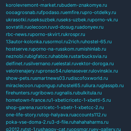
korolevremont-market.ru
budem-znakomye.ru
oooagrosnab.ru
fpodaso.ru
emfire.ru
pro-otdelky.ru
ukrasotki.ru
seksuzbek.ru
seks-uzbek.ru
porno-vk.ru
sovratili.ru
olecoon.ru
vd-dosug.ru
adonyev.ru
rbc-news.ru
porno-skvirt.ru
krospr.ru
13autor-kolonka.ru
sormol.ru
2rich.ru
hostel-65.ru
hostserve.ru
porno-na-russkom.ru
mishinlab.ru
neznobi.ru
bigfatcc.ru
habble.ru
starbucksvia.ru
delfinet.ru
silvernano.ru
elestal.ru
vektor-doroga.ru
velotrenajery.ru
pronso54.ru
lenasever.ru
lovinskix.ru
show-pets.ru
smartnews03.ru
discofoxworld.ru
miraclecoon.ru
pongup.ru
hostel65.ru
liura.ru
glasspb.ru
firehunters.ru
gribowo.ru
gnalis.ru
bulkitula.ru
hometown-france.ru
1-xbeticricetc-1-xbetti-5.ru
shop-garena.ru
cricetc-1-xbetr-1-xbetcc-2.ru
one-life-story.ru
top-halyava.ru
accounts112.ru
poka-vse-doma-2.ru
3-d-file.ru
hahahaharms.ru
g2012.ru
tst-1.ru
shaggy-cat.ru
opsmgr.ru
ev-gallery.ru