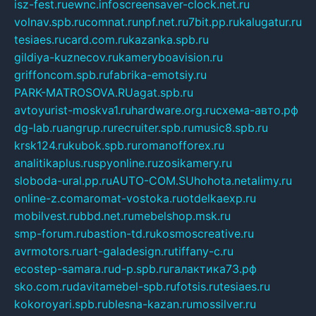
isz-fest.ru
ewnc.info
screensaver-clock.net.ru
volnav.spb.ru
comnat.ru
npf.net.ru
7bit.pp.ru
kalugatur.ru
tesiaes.ru
card.com.ru
kazanka.spb.ru
gildiya-kuznecov.ru
kameryboavision.ru
griffoncom.spb.ru
fabrika-emotsiy.ru
PARK-MATROSOVA.RU
agat.spb.ru
avtoyurist-moskva1.ru
hardware.org.ru
схема-авто.рф
dg-lab.ru
angrup.ru
recruiter.spb.ru
music8.spb.ru
krsk124.ru
kubok.spb.ru
romanofforex.ru
analitikaplus.ru
spyonline.ru
zosikamery.ru
sloboda-ural.pp.ru
AUTO-COM.SU
hohota.net
alimy.ru
online-z.com
aromat-vostoka.ru
otdelkaexp.ru
mobilvest.ru
bbd.net.ru
mebelshop.msk.ru
smp-forum.ru
bastion-td.ru
kosmoscreative.ru
avrmotors.ru
art-galadesign.ru
tiffany-c.ru
ecostep-samara.ru
d-p.spb.ru
галактика73.рф
sko.com.ru
davitamebel-spb.ru
fotsis.ru
tesiaes.ru
kokoroyari.spb.ru
blesna-kazan.ru
mossilver.ru