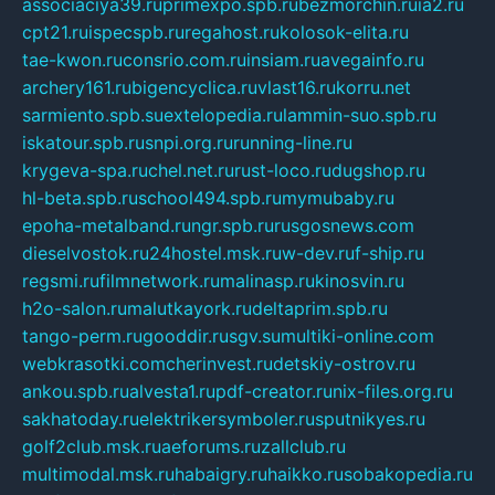
associaciya39.ru
primexpo.spb.ru
bezmorchin.ru
ia2.ru
cpt21.ru
ispecspb.ru
regahost.ru
kolosok-elita.ru
tae-kwon.ru
consrio.com.ru
insiam.ru
avegainfo.ru
archery161.ru
bigencyclica.ru
vlast16.ru
korru.net
sarmiento.spb.su
extelopedia.ru
lammin-suo.spb.ru
iskatour.spb.ru
snpi.org.ru
running-line.ru
krygeva-spa.ru
chel.net.ru
rust-loco.ru
dugshop.ru
hl-beta.spb.ru
school494.spb.ru
mymubaby.ru
epoha-metalband.ru
ngr.spb.ru
rusgosnews.com
dieselvostok.ru
24hostel.msk.ru
w-dev.ru
f-ship.ru
regsmi.ru
filmnetwork.ru
malinasp.ru
kinosvin.ru
h2o-salon.ru
malutkayork.ru
deltaprim.spb.ru
tango-perm.ru
gooddir.ru
sgv.su
multiki-online.com
webkrasotki.com
cherinvest.ru
detskiy-ostrov.ru
ankou.spb.ru
alvesta1.ru
pdf-creator.ru
nix-files.org.ru
sakhatoday.ru
elektrikersymboler.ru
sputnikyes.ru
golf2club.msk.ru
aeforums.ru
zallclub.ru
multimodal.msk.ru
habaigry.ru
haikko.ru
sobakopedia.ru