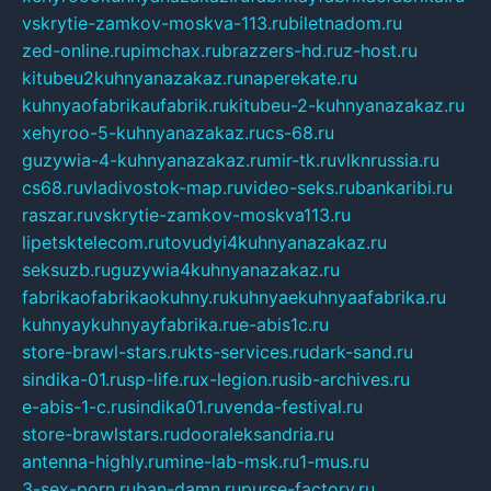
vskrytie-zamkov-moskva-113.ru
biletnadom.ru
zed-online.ru
pimchax.ru
brazzers-hd.ru
z-host.ru
kitubeu2kuhnyanazakaz.ru
naperekate.ru
kuhnyaofabrikaufabrik.ru
kitubeu-2-kuhnyanazakaz.ru
xehyroo-5-kuhnyanazakaz.ru
cs-68.ru
guzywia-4-kuhnyanazakaz.ru
mir-tk.ru
vlknrussia.ru
cs68.ru
vladivostok-map.ru
video-seks.ru
bankaribi.ru
raszar.ru
vskrytie-zamkov-moskva113.ru
lipetsktelecom.ru
tovudyi4kuhnyanazakaz.ru
seksuzb.ru
guzywia4kuhnyanazakaz.ru
fabrikaofabrikaokuhny.ru
kuhnyaekuhnyaafabrika.ru
kuhnyaykuhnyayfabrika.ru
e-abis1c.ru
store-brawl-stars.ru
kts-services.ru
dark-sand.ru
sindika-01.ru
sp-life.ru
x-legion.ru
sib-archives.ru
e-abis-1-c.ru
sindika01.ru
venda-festival.ru
store-brawlstars.ru
dooraleksandria.ru
antenna-highly.ru
mine-lab-msk.ru
1-mus.ru
3-sex-porn.ru
ban-damn.ru
purse-factory.ru