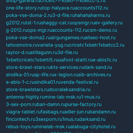
shop-garena.ru
cricetc-1-xbetr-1-xbetcc-2.ru
one-life-story.ru
top-halyava.ru
accounts112.ru
poka-vse-doma-2.ru
3-d-file.ru
hahahaharms.ru
g2012.ru
tst-1.ru
shaggy-cat.ru
opsmgr.ru
ev-gallery.ru
g-2012.ru
ops-mgr.ru
accounts-112.ru
csm-demo.ru
poka-vse-doma2.ru
airgungames.ru
allseo-host.ru
tehosmotre.ru
varieta-yug.ru
cricetc1xbetr1xbetcc2.ru
raytor-d.ru
atillagunn.ru
3d-file.ru
1xbeticricetc1xbetti5.ru
uafoot-statti.ru
e-abis1c.ru
store-brawl-stars.ru
kts-services.ru
dark-sand.ru
sindika-01.ru
sp-life.ru
x-legion.ru
sib-archives.ru
e-abis-1-c.ru
sindika01.ru
venda-festival.ru
store-brawlstars.ru
dooraleksandria.ru
antenna-highly.ru
mine-lab-msk.ru
1-mus.ru
3-sex-porn.ru
ban-damn.ru
purse-factory.ru
viagra-tablet.ru
fasbags.ru
adler-jun.ru
bandamn.ru
fincontech.ru
3sexporn.ru
1mus.ru
darksand.ru
rebus-toys.ru
minelab-msk.ru
alabuga-cityhotel.ru