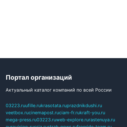
Портал организаций
Актуальный каталог компаний по всей России
03223.ru
ufille.ru
krasotata.ru
prazdnikdushi.ru
veetbox.ru
cinemapost.ru
ciam-fr.ru
kraft-you.ru
mega-press.ru
03223.ru
web-explore.ru
rastenuya.ru
eurovision-russia.ru
strah-news.ru
freeride-team.ru