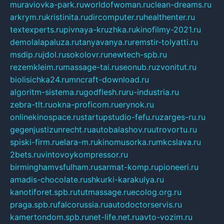
muraviovka-park.ru
worldofwoman.ru
clean-dreams.ru
arkrym.ru
kristinita.ru
dircomputer.ru
healthenter.ru
textexperts.ru
pivnaya-kruzhka.ru
kinofilmy-2021.ru
demolalapaluza.ru
tanyavanya.ru
remstir-tolyatti.ru
msdip.ru
jdol.ru
sokolovr.ru
newtech-spb.ru
rezemkleim.ru
massage-tai.ru
seonub.ru
zvonitut.ru
biolisichka24.ru
mncraft-download.ru
algoritm-sistema.ru
godflesh.ru
ru-industria.ru
zebra-tlt.ru
okna-proficom.ru
erynok.ru
onlinekinospace.ru
startupstudio-fefu.ru
zarges-ru.ru
gegenjustizunrecht.ru
autobalashov.ru
utrovortu.ru
spiski-firm.ru
elara-m.ru
kinomusorka.ru
mkcslava.ru
2bets.ru
vintovoykompressor.ru
birminghamvsfulham.ru
sarmat-komp.ru
pioneeri.ru
amadis-chocolate.ru
shkurki-karakulya.ru
kanotiforet.spb.ru
tutmassage.ru
ecolog.org.ru
praga.spb.ru
falcorussia.ru
autodoctorservis.ru
kamertondom.spb.ru
net-life.net.ru
avto-vozim.ru