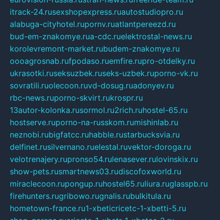
itrack-24.ru
sexshopexpress.ru
autostudiopro.ru
alabuga-cityhotel.ru
pornv.ru
atlantpereezd.ru
bud-em-znakomye.ru
a-cdc.ru
elektrostal-news.ru
korolevremont-market.ru
budem-znakomye.ru
oooagrosnab.ru
fpodaso.ru
emfire.ru
pro-otdelky.ru
ukrasotki.ru
seksuzbek.ru
seks-uzbek.ru
porno-vk.ru
sovratili.ru
olecoon.ru
vd-dosug.ru
adonyev.ru
rbc-news.ru
porno-skvirt.ru
krospr.ru
13autor-kolonka.ru
sormol.ru
2rich.ru
hostel-65.ru
hostserve.ru
porno-na-russkom.ru
mishinlab.ru
neznobi.ru
bigfatcc.ru
habble.ru
starbucksvia.ru
delfinet.ru
silvernano.ru
elestal.ru
vektor-doroga.ru
velotrenajery.ru
pronso54.ru
lenasever.ru
lovinskix.ru
show-pets.ru
smartnews03.ru
discofoxworld.ru
miraclecoon.ru
pongup.ru
hostel65.ru
liura.ru
glasspb.ru
firehunters.ru
gribowo.ru
gnalis.ru
bulkitula.ru
hometown-france.ru
1-xbeticricetc-1-xbetti-5.ru