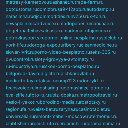
matrasy-kemerovo.ru
ashanet.ru
trade-farm.ru
dotcustoms.ru
domizbrusa9x12spb.ru
autodamp.ru
narasimha.ru
djcommodities.ru
nv750.ru
x-ton.ru
newsplain.ru
cardvoice.ru
modopaper.ru
manunae.ru
gbget.ru
alfeihavsalnassr.ru
madoma.ru
tajuncos.ru
petrovkasports.ru
porno-online-besplatno.ru
splclub.ru
york-life.ru
doroga-expo.ru
ribery.ru
cleanmedicine.ru
slovar-ivrit.ru
porno-video-besplatno.ru
seks-365.ru
ovucontrol.ru
sloty-igrovyye-avtomaty.ru
ru-industriya.ru
russkoe-porno-besplatno.ru
belgorod-day.ru
digilith.ru
pichkurovlab.ru
medic-today.ru
taksu.ru
comp123.ru
don-ykt.ru
teensvoice.ru
imgsharing.ru
domashnee-porno.ru
eva-elfie.ru
foto-tur.ru
biz-doska.ru
metropoltravel.ru
veslo-i-yakor.ru
borodino-media.ru
rostotsky.ru
regionufa.ru
weiss-bet.ru
zaryna.ru
casinotablet.ru
universalia.ru
remont-mebeli-moscow.ru
termomur.ru
clubfisher.ru
remstirufa.ru
erdamchi.ru
doramamama.ru