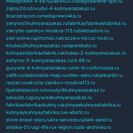
medsprawo-4-ka.ru
2864420.ru
blagodarenie-spb.ru
zajmy24.ru
tovudyi-4-kuhnyanazakaz.ru
brazzerscom.ru
medsprawo4ka.ru
xehyroo5kuhnyanazakaz.ru
fabrikayfabrikaefabrika.ru
vskrytie-zamkov-moskva-113.ru
biletnadom.ru
zed-online.ru
pimchax.ru
brazzers-hd.ru
z-host.ru
kitubeu2kuhnyanazakaz.ru
naperekate.ru
kuhnyaofabrikaufabrik.ru
kitubeu-2-kuhnyanazakaz.ru
xehyroo-5-kuhnyanazakaz.ru
cs-68.ru
guzywia-4-kuhnyanazakaz.ru
mir-tk.ru
vlknrussia.ru
cs68.ru
vladivostok-map.ru
video-seks.ru
bankaribi.ru
raszar.ru
vskrytie-zamkov-moskva113.ru
lipetsktelecom.ru
tovudyi4kuhnyanazakaz.ru
seksuzb.ru
guzywia4kuhnyanazakaz.ru
fabrikaofabrikaokuhny.ru
kuhnyaekuhnyaafabrika.ru
kuhnyaykuhnyayfabrika.ru
e-abis1c.ru
store-brawl-stars.ru
kts-services.ru
dark-sand.ru
sindika-01.ru
sp-life.ru
x-legion.ru
sib-archives.ru