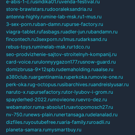
e-abis-1-c.ru
sindika01.ru
venda-festival.ru
store-brawlstars.ru
dooraleksandria.ru
antenna-highly.ru
mine-lab-msk.ru
1-mus.ru
3-sex-porn.ru
ban-damn.ru
purse-factory.ru
viagra-tablet.ru
fasbags.ru
adler-jun.ru
bandamn.ru
fincontech.ru
3sexporn.ru
1mus.ru
darksand.ru
rebus-toys.ru
minelab-msk.ru
rtdco.ru
seo-prodvizhenie-sajtov-stroitelnyh-kompanij.ru
card-voice.ru
rulonnyygazon177.ru
snow-guard.ru
domizbrusa-9x12spb.ru
demaholding.ru
aalse.ru
a380club.ru
argentinamia.ru
perkoka.ru
movie-one.ru
perk-oka.ru
g-octopus.ru
sibarchives.ru
andreislyusar.ru
naruto-x.ru
pursefactory.ru
tor-lyubov-i-grom.ru
spayderhed-2022.ru
movieone.ru
evro-dez.ru
webamator.ru
ma-absolut1.ru
avtopomosch27.ru
nv-750.ru
news-plain.ru
nertansaga.ru
delanalad.ru
dizfiles.ru
youtubefree.ru
aria-family.ru
roadli.ru
planeta-samara.ru
mysmartbuy.ru