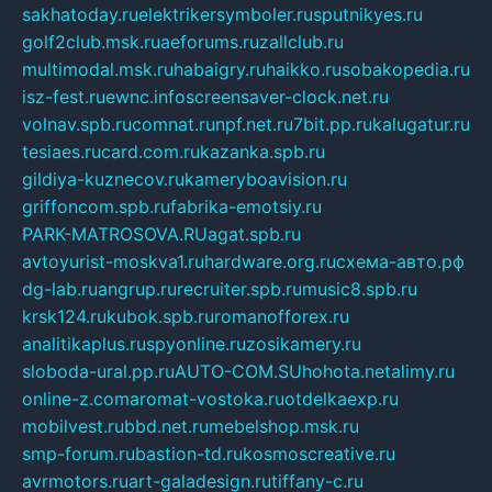
sakhatoday.ru
elektrikersymboler.ru
sputnikyes.ru
golf2club.msk.ru
aeforums.ru
zallclub.ru
multimodal.msk.ru
habaigry.ru
haikko.ru
sobakopedia.ru
isz-fest.ru
ewnc.info
screensaver-clock.net.ru
volnav.spb.ru
comnat.ru
npf.net.ru
7bit.pp.ru
kalugatur.ru
tesiaes.ru
card.com.ru
kazanka.spb.ru
gildiya-kuznecov.ru
kameryboavision.ru
griffoncom.spb.ru
fabrika-emotsiy.ru
PARK-MATROSOVA.RU
agat.spb.ru
avtoyurist-moskva1.ru
hardware.org.ru
схема-авто.рф
dg-lab.ru
angrup.ru
recruiter.spb.ru
music8.spb.ru
krsk124.ru
kubok.spb.ru
romanofforex.ru
analitikaplus.ru
spyonline.ru
zosikamery.ru
sloboda-ural.pp.ru
AUTO-COM.SU
hohota.net
alimy.ru
online-z.com
aromat-vostoka.ru
otdelkaexp.ru
mobilvest.ru
bbd.net.ru
mebelshop.msk.ru
smp-forum.ru
bastion-td.ru
kosmoscreative.ru
avrmotors.ru
art-galadesign.ru
tiffany-c.ru