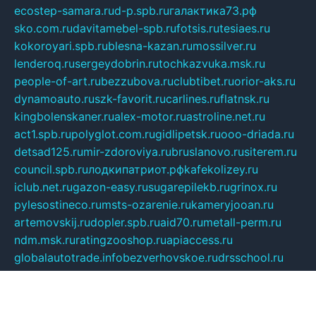
ecostep-samara.ru
d-p.spb.ru
галактика73.рф
sko.com.ru
davitamebel-spb.ru
fotsis.ru
tesiaes.ru
kokoroyari.spb.ru
blesna-kazan.ru
mossilver.ru
lenderoq.ru
sergeydobrin.ru
tochkazvuka.msk.ru
people-of-art.ru
bezzubova.ru
clubtibet.ru
orior-aks.ru
dynamoauto.ru
szk-favorit.ru
carlines.ru
flatnsk.ru
kingbolenskaner.ru
alex-motor.ru
astroline.net.ru
act1.spb.ru
polyglot.com.ru
gidlipetsk.ru
ooo-driada.ru
detsad125.ru
mir-zdoroviya.ru
bruslanovo.ru
siterem.ru
council.spb.ru
лодкипатриот.рф
kafekolizey.ru
iclub.net.ru
gazon-easy.ru
sugarepilekb.ru
grinox.ru
pylesostineco.ru
msts-ozarenie.ru
kameryjooan.ru
artemovskij.ru
dopler.spb.ru
aid70.ru
metall-perm.ru
ndm.msk.ru
ratingzooshop.ru
apiaccess.ru
globalautotrade.info
bezverhovskoe.ru
drsschool.ru
ZOOSMART.SPB.RU
dalakony.ru
medikijob.ru
remontt.spb.ru
photostudia.spb.ru
myragon.ru
terramia.ru
academy62.ru
gardengallereya.ru
rti.com.ru