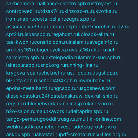
sakhcamera.ru
alliance-electro.spb.ru
stroyavt.ru
controlweb1.ru
tdsak74.ru
kinzozo-ru.ru
kvotka.ru
iron-snab.ru
costa-bella.ru
eugrus.pp.ru
associaciya39.ru
primexpo.spb.ru
bezmorchin.ru
ia2.ru
cpt21.ru
ispecspb.ru
regahost.ru
kolosok-elita.ru
tae-kwon.ru
consrio.com.ru
insiam.ru
avegainfo.ru
archery161.ru
bigencyclica.ru
vlast16.ru
korru.net
sarmiento.spb.su
extelopedia.ru
lammin-suo.spb.ru
iskatour.spb.ru
snpi.org.ru
running-line.ru
krygeva-spa.ru
chel.net.ru
rust-loco.ru
dugshop.ru
hl-beta.spb.ru
school494.spb.ru
mymubaby.ru
epoha-metalband.ru
ngr.spb.ru
rusgosnews.com
dieselvostok.ru
24hostel.msk.ru
w-dev.ru
f-ship.ru
regsmi.ru
filmnetwork.ru
malinasp.ru
kinosvin.ru
h2o-salon.ru
malutkayork.ru
deltaprim.spb.ru
tango-perm.ru
gooddir.ru
sgv.su
multiki-online.com
webkrasotki.com
cherinvest.ru
detskiy-ostrov.ru
ankou.spb.ru
alvesta1.ru
pdf-creator.ru
nix-files.org.ru