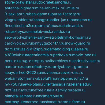
store-brawlstars.ru
dooraleksandria.ru
antenna-highly.ru
mine-lab-msk.ru
1-mus.ru
3-sex-porn.ru
ban-damn.ru
purse-factory.ru
viagra-tablet.ru
fasbags.ru
adler-jun.ru
bandamn.ru
fincontech.ru
3sexporn.ru
1mus.ru
darksand.ru
rebus-toys.ru
minelab-msk.ru
rtdco.ru
seo-prodvizhenie-sajtov-stroitelnyh-kompanij.ru
card-voice.ru
rulonnyygazon177.ru
snow-guard.ru
domizbrusa-9x12spb.ru
demaholding.ru
aalse.ru
a380club.ru
argentinamia.ru
perkoka.ru
movie-one.ru
perk-oka.ru
g-octopus.ru
sibarchives.ru
andreislyusar.ru
naruto-x.ru
pursefactory.ru
tor-lyubov-i-grom.ru
spayderhed-2022.ru
movieone.ru
evro-dez.ru
webamator.ru
ma-absolut1.ru
avtopomosch27.ru
nv-750.ru
news-plain.ru
nertansaga.ru
delanalad.ru
dizfiles.ru
youtubefree.ru
aria-family.ru
roadli.ru
planeta-samara.ru
mysmartbuy.ru
matrasy-kemerovo.ru
ashanet.ru
trade-farm.ru