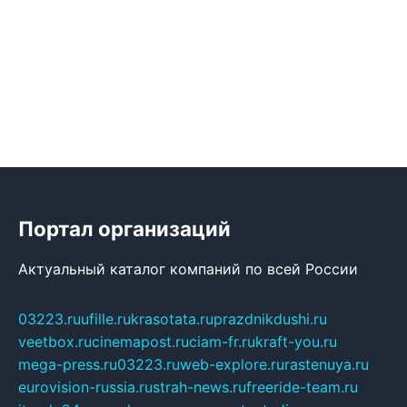
Портал организаций
Актуальный каталог компаний по всей России
03223.ru
ufille.ru
krasotata.ru
prazdnikdushi.ru
veetbox.ru
cinemapost.ru
ciam-fr.ru
kraft-you.ru
mega-press.ru
03223.ru
web-explore.ru
rastenuya.ru
eurovision-russia.ru
strah-news.ru
freeride-team.ru