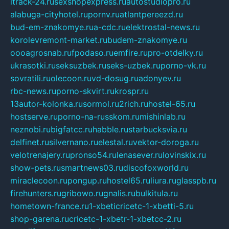
itrack-24.ru
sexshopexpress.ru
autostudiopro.ru
alabuga-cityhotel.ru
pornv.ru
atlantpereezd.ru
bud-em-znakomye.ru
a-cdc.ru
elektrostal-news.ru
korolevremont-market.ru
budem-znakomye.ru
oooagrosnab.ru
fpodaso.ru
emfire.ru
pro-otdelky.ru
ukrasotki.ru
seksuzbek.ru
seks-uzbek.ru
porno-vk.ru
sovratili.ru
olecoon.ru
vd-dosug.ru
adonyev.ru
rbc-news.ru
porno-skvirt.ru
krospr.ru
13autor-kolonka.ru
sormol.ru
2rich.ru
hostel-65.ru
hostserve.ru
porno-na-russkom.ru
mishinlab.ru
neznobi.ru
bigfatcc.ru
habble.ru
starbucksvia.ru
delfinet.ru
silvernano.ru
elestal.ru
vektor-doroga.ru
velotrenajery.ru
pronso54.ru
lenasever.ru
lovinskix.ru
show-pets.ru
smartnews03.ru
discofoxworld.ru
miraclecoon.ru
pongup.ru
hostel65.ru
liura.ru
glasspb.ru
firehunters.ru
gribowo.ru
gnalis.ru
bulkitula.ru
hometown-france.ru
1-xbeticricetc-1-xbetti-5.ru
shop-garena.ru
cricetc-1-xbetr-1-xbetcc-2.ru