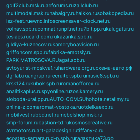
golf2club.msk.ru
aeforums.ru
zallclub.ru
multimodal.msk.ru
habaigry.ru
haikko.ru
sobakopedia.ru
isz-fest.ru
ewnc.info
screensaver-clock.net.ru
volnav.spb.ru
comnat.ru
npf.net.ru
7bit.pp.ru
kalugatur.ru
tesiaes.ru
card.com.ru
kazanka.spb.ru
gildiya-kuznecov.ru
kameryboavision.ru
griffoncom.spb.ru
fabrika-emotsiy.ru
PARK-MATROSOVA.RU
agat.spb.ru
avtoyurist-moskva1.ru
hardware.org.ru
схема-авто.рф
dg-lab.ru
angrup.ru
recruiter.spb.ru
music8.spb.ru
krsk124.ru
kubok.spb.ru
romanofforex.ru
analitikaplus.ru
spyonline.ru
zosikamery.ru
sloboda-ural.pp.ru
AUTO-COM.SU
hohota.net
alimy.ru
online-z.com
aromat-vostoka.ru
otdelkaexp.ru
mobilvest.ru
bbd.net.ru
mebelshop.msk.ru
smp-forum.ru
bastion-td.ru
kosmoscreative.ru
avrmotors.ru
art-galadesign.ru
tiffany-c.ru
ecostep-samara.ru
d-p.spb.ru
галактика73.рф