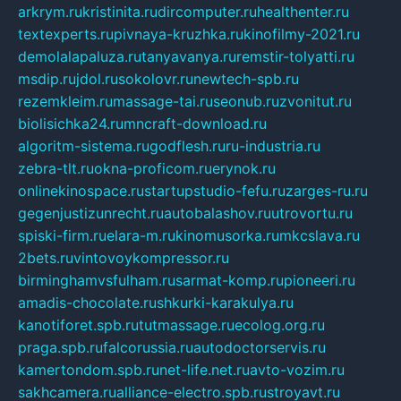
arkrym.ru
kristinita.ru
dircomputer.ru
healthenter.ru
textexperts.ru
pivnaya-kruzhka.ru
kinofilmy-2021.ru
demolalapaluza.ru
tanyavanya.ru
remstir-tolyatti.ru
msdip.ru
jdol.ru
sokolovr.ru
newtech-spb.ru
rezemkleim.ru
massage-tai.ru
seonub.ru
zvonitut.ru
biolisichka24.ru
mncraft-download.ru
algoritm-sistema.ru
godflesh.ru
ru-industria.ru
zebra-tlt.ru
okna-proficom.ru
erynok.ru
onlinekinospace.ru
startupstudio-fefu.ru
zarges-ru.ru
gegenjustizunrecht.ru
autobalashov.ru
utrovortu.ru
spiski-firm.ru
elara-m.ru
kinomusorka.ru
mkcslava.ru
2bets.ru
vintovoykompressor.ru
birminghamvsfulham.ru
sarmat-komp.ru
pioneeri.ru
amadis-chocolate.ru
shkurki-karakulya.ru
kanotiforet.spb.ru
tutmassage.ru
ecolog.org.ru
praga.spb.ru
falcorussia.ru
autodoctorservis.ru
kamertondom.spb.ru
net-life.net.ru
avto-vozim.ru
sakhcamera.ru
alliance-electro.spb.ru
stroyavt.ru