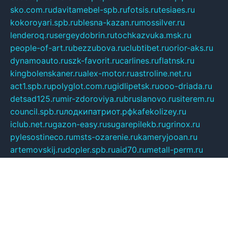
sko.com.ru
davitamebel-spb.ru
fotsis.ru
tesiaes.ru
kokoroyari.spb.ru
blesna-kazan.ru
mossilver.ru
lenderoq.ru
sergeydobrin.ru
tochkazvuka.msk.ru
people-of-art.ru
bezzubova.ru
clubtibet.ru
orior-aks.ru
dynamoauto.ru
szk-favorit.ru
carlines.ru
flatnsk.ru
kingbolenskaner.ru
alex-motor.ru
astroline.net.ru
act1.spb.ru
polyglot.com.ru
gidlipetsk.ru
ooo-driada.ru
detsad125.ru
mir-zdoroviya.ru
bruslanovo.ru
siterem.ru
council.spb.ru
лодкипатриот.рф
kafekolizey.ru
iclub.net.ru
gazon-easy.ru
sugarepilekb.ru
grinox.ru
pylesostineco.ru
msts-ozarenie.ru
kameryjooan.ru
artemovskij.ru
dopler.spb.ru
aid70.ru
metall-perm.ru
ndm.msk.ru
ratingzooshop.ru
apiaccess.ru
globalautotrade.info
bezverhovskoe.ru
drsschool.ru
ZOOSMART.SPB.RU
dalakony.ru
medikijob.ru
remontt.spb.ru
photostudia.spb.ru
myragon.ru
terramia.ru
academy62.ru
gardengallereya.ru
rti.com.ru
artem-news.ru
biserinca.ru
krasnodarkurort.com