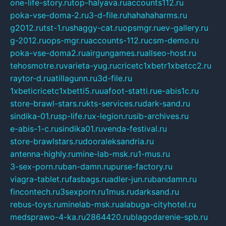
one-life-story.ru
top-halyava.ru
accounts112.ru
poka-vse-doma-2.ru
3-d-file.ru
hahahaharms.ru
g2012.ru
tst-1.ru
shaggy-cat.ru
opsmgr.ru
ev-gallery.ru
g-2012.ru
ops-mgr.ru
accounts-112.ru
csm-demo.ru
poka-vse-doma2.ru
airgungames.ru
allseo-host.ru
tehosmotre.ru
varieta-yug.ru
cricetc1xbetr1xbetcc2.ru
raytor-d.ru
atillagunn.ru
3d-file.ru
1xbeticricetc1xbetti5.ru
uafoot-statti.ru
e-abis1c.ru
store-brawl-stars.ru
kts-services.ru
dark-sand.ru
sindika-01.ru
sp-life.ru
x-legion.ru
sib-archives.ru
e-abis-1-c.ru
sindika01.ru
venda-festival.ru
store-brawlstars.ru
dooraleksandria.ru
antenna-highly.ru
mine-lab-msk.ru
1-mus.ru
3-sex-porn.ru
ban-damn.ru
purse-factory.ru
viagra-tablet.ru
fasbags.ru
adler-jun.ru
bandamn.ru
fincontech.ru
3sexporn.ru
1mus.ru
darksand.ru
rebus-toys.ru
minelab-msk.ru
alabuga-cityhotel.ru
medsprawo-4-ka.ru
2864420.ru
blagodarenie-spb.ru