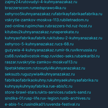
zajmy24.ru
tovudyi-4-kuhnyanazakaz.ru
brazzerscom.ru
medsprawo4ka.ru
xehyroo5kuhnyanazakaz.ru
fabrikayfabrikaefabrika.ru
vskrytie-zamkov-moskva-113.ru
biletnadom.ru
zed-online.ru
pimchax.ru
brazzers-hd.ru
z-host.ru
kitubeu2kuhnyanazakaz.ru
naperekate.ru
kuhnyaofabrikaufabrik.ru
kitubeu-2-kuhnyanazakaz.ru
xehyroo-5-kuhnyanazakaz.ru
cs-68.ru
guzywia-4-kuhnyanazakaz.ru
mir-tk.ru
vlknrussia.ru
cs68.ru
vladivostok-map.ru
video-seks.ru
bankaribi.ru
raszar.ru
vskrytie-zamkov-moskva113.ru
lipetsktelecom.ru
tovudyi4kuhnyanazakaz.ru
seksuzb.ru
guzywia4kuhnyanazakaz.ru
fabrikaofabrikaokuhny.ru
kuhnyaekuhnyaafabrika.ru
kuhnyaykuhnyayfabrika.ru
e-abis1c.ru
store-brawl-stars.ru
kts-services.ru
dark-sand.ru
sindika-01.ru
sp-life.ru
x-legion.ru
sib-archives.ru
e-abis-1-c.ru
sindika01.ru
venda-festival.ru