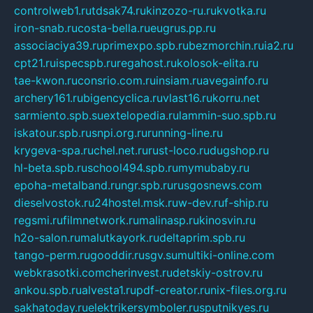
controlweb1.ru
tdsak74.ru
kinzozo-ru.ru
kvotka.ru
iron-snab.ru
costa-bella.ru
eugrus.pp.ru
associaciya39.ru
primexpo.spb.ru
bezmorchin.ru
ia2.ru
cpt21.ru
ispecspb.ru
regahost.ru
kolosok-elita.ru
tae-kwon.ru
consrio.com.ru
insiam.ru
avegainfo.ru
archery161.ru
bigencyclica.ru
vlast16.ru
korru.net
sarmiento.spb.su
extelopedia.ru
lammin-suo.spb.ru
iskatour.spb.ru
snpi.org.ru
running-line.ru
krygeva-spa.ru
chel.net.ru
rust-loco.ru
dugshop.ru
hl-beta.spb.ru
school494.spb.ru
mymubaby.ru
epoha-metalband.ru
ngr.spb.ru
rusgosnews.com
dieselvostok.ru
24hostel.msk.ru
w-dev.ru
f-ship.ru
regsmi.ru
filmnetwork.ru
malinasp.ru
kinosvin.ru
h2o-salon.ru
malutkayork.ru
deltaprim.spb.ru
tango-perm.ru
gooddir.ru
sgv.su
multiki-online.com
webkrasotki.com
cherinvest.ru
detskiy-ostrov.ru
ankou.spb.ru
alvesta1.ru
pdf-creator.ru
nix-files.org.ru
sakhatoday.ru
elektrikersymboler.ru
sputnikyes.ru