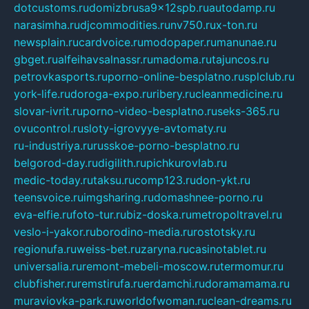
dotcustoms.ru
domizbrusa9x12spb.ru
autodamp.ru
narasimha.ru
djcommodities.ru
nv750.ru
x-ton.ru
newsplain.ru
cardvoice.ru
modopaper.ru
manunae.ru
gbget.ru
alfeihavsalnassr.ru
madoma.ru
tajuncos.ru
petrovkasports.ru
porno-online-besplatno.ru
splclub.ru
york-life.ru
doroga-expo.ru
ribery.ru
cleanmedicine.ru
slovar-ivrit.ru
porno-video-besplatno.ru
seks-365.ru
ovucontrol.ru
sloty-igrovyye-avtomaty.ru
ru-industriya.ru
russkoe-porno-besplatno.ru
belgorod-day.ru
digilith.ru
pichkurovlab.ru
medic-today.ru
taksu.ru
comp123.ru
don-ykt.ru
teensvoice.ru
imgsharing.ru
domashnee-porno.ru
eva-elfie.ru
foto-tur.ru
biz-doska.ru
metropoltravel.ru
veslo-i-yakor.ru
borodino-media.ru
rostotsky.ru
regionufa.ru
weiss-bet.ru
zaryna.ru
casinotablet.ru
universalia.ru
remont-mebeli-moscow.ru
termomur.ru
clubfisher.ru
remstirufa.ru
erdamchi.ru
doramamama.ru
muraviovka-park.ru
worldofwoman.ru
clean-dreams.ru