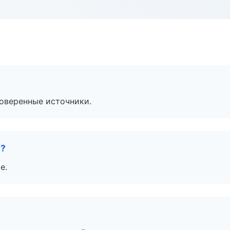
роверенные источники.
е?
е.