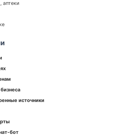
, аптеки
ке
ми
и
иях
онам
 бизнеса
еренные источники
арты
чат-бот