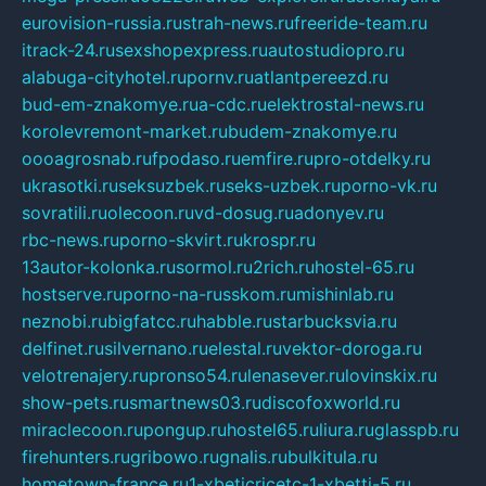
eurovision-russia.ru
strah-news.ru
freeride-team.ru
itrack-24.ru
sexshopexpress.ru
autostudiopro.ru
alabuga-cityhotel.ru
pornv.ru
atlantpereezd.ru
bud-em-znakomye.ru
a-cdc.ru
elektrostal-news.ru
korolevremont-market.ru
budem-znakomye.ru
oooagrosnab.ru
fpodaso.ru
emfire.ru
pro-otdelky.ru
ukrasotki.ru
seksuzbek.ru
seks-uzbek.ru
porno-vk.ru
sovratili.ru
olecoon.ru
vd-dosug.ru
adonyev.ru
rbc-news.ru
porno-skvirt.ru
krospr.ru
13autor-kolonka.ru
sormol.ru
2rich.ru
hostel-65.ru
hostserve.ru
porno-na-russkom.ru
mishinlab.ru
neznobi.ru
bigfatcc.ru
habble.ru
starbucksvia.ru
delfinet.ru
silvernano.ru
elestal.ru
vektor-doroga.ru
velotrenajery.ru
pronso54.ru
lenasever.ru
lovinskix.ru
show-pets.ru
smartnews03.ru
discofoxworld.ru
miraclecoon.ru
pongup.ru
hostel65.ru
liura.ru
glasspb.ru
firehunters.ru
gribowo.ru
gnalis.ru
bulkitula.ru
hometown-france.ru
1-xbeticricetc-1-xbetti-5.ru