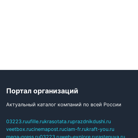
Портал организаций
Актуальный каталог компаний по всей России
03223.ru
ufille.ru
krasotata.ru
prazdnikdushi.ru
veetbox.ru
cinemapost.ru
ciam-fr.ru
kraft-you.ru
mega-press.ru
03223.ru
web-explore.ru
rastenuya.ru