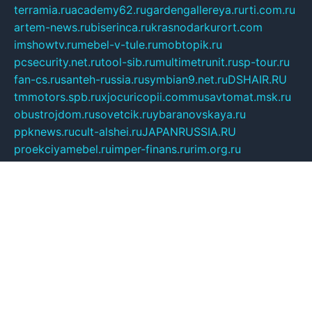
terramia.ru
academy62.ru
gardengallereya.ru
rti.com.ru
artem-news.ru
biserinca.ru
krasnodarkurort.com
imshowtv.ru
mebel-v-tule.ru
mobtopik.ru
pcsecurity.net.ru
tool-sib.ru
multimetrunit.ru
sp-tour.ru
fan-cs.ru
santeh-russia.ru
symbian9.net.ru
DSHAIR.RU
tmmotors.spb.ru
xjocuricopii.com
musavtomat.msk.ru
obustrojdom.ru
sovetcik.ru
ybaranovskaya.ru
ppknews.ru
cult-alshei.ru
JAPANRUSSIA.RU
proekciyamebel.ru
imper-finans.ru
rim.org.ru
glamourai.ru
brassminus.ru
zabor-pro.ru
ftn.pp.ru
dorogoe58.ru
laimengpacker.ru
kuzova-zapchasti.ru
sageerp.ru
taxodrom.ru
dsrazvitie.ru
hardcity.net.ru
ratinghomegames.ru
topservice25.ru
gubernyan.ru
gtglasslined.ru
ii4.ru
tssport.spb.ru
andorra24.com
blackwallstreet.ru
oboimos.ru
optim-doors.com.ru
ikuch.ru
nycr.org.ru
npa21.ru
vremya-ch.spb.ru
desert000.ru
ivtorgi.ru
ifiori.ru
catalog-statei.ru
dcv.org.ru
spetsmaster174.ru
ipkameryhiseeu.ru