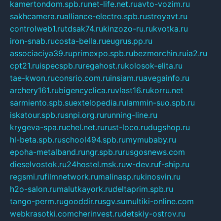
kamertondom.spb.ru
net-life.net.ru
avto-vozim.ru
sakhcamera.ru
alliance-electro.spb.ru
stroyavt.ru
controlweb1.ru
tdsak74.ru
kinzozo-ru.ru
kvotka.ru
iron-snab.ru
costa-bella.ru
eugrus.pp.ru
associaciya39.ru
primexpo.spb.ru
bezmorchin.ru
ia2.ru
cpt21.ru
ispecspb.ru
regahost.ru
kolosok-elita.ru
tae-kwon.ru
consrio.com.ru
insiam.ru
avegainfo.ru
archery161.ru
bigencyclica.ru
vlast16.ru
korru.net
sarmiento.spb.su
extelopedia.ru
lammin-suo.spb.ru
iskatour.spb.ru
snpi.org.ru
running-line.ru
krygeva-spa.ru
chel.net.ru
rust-loco.ru
dugshop.ru
hl-beta.spb.ru
school494.spb.ru
mymubaby.ru
epoha-metalband.ru
ngr.spb.ru
rusgosnews.com
dieselvostok.ru
24hostel.msk.ru
w-dev.ru
f-ship.ru
regsmi.ru
filmnetwork.ru
malinasp.ru
kinosvin.ru
h2o-salon.ru
malutkayork.ru
deltaprim.spb.ru
tango-perm.ru
gooddir.ru
sgv.su
multiki-online.com
webkrasotki.com
cherinvest.ru
detskiy-ostrov.ru