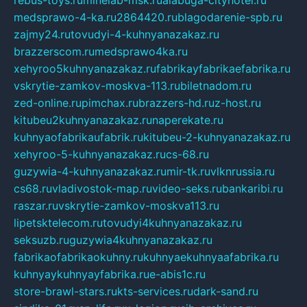
medsprawo-4-ka.ru
2864420.ru
blagodarenie-spb.ru
zajmy24.ru
tovudyi-4-kuhnyanazakaz.ru
brazzerscom.ru
medsprawo4ka.ru
xehyroo5kuhnyanazakaz.ru
fabrikayfabrikaefabrika.ru
vskrytie-zamkov-moskva-113.ru
biletnadom.ru
zed-online.ru
pimchax.ru
brazzers-hd.ru
z-host.ru
kitubeu2kuhnyanazakaz.ru
naperekate.ru
kuhnyaofabrikaufabrik.ru
kitubeu-2-kuhnyanazakaz.ru
xehyroo-5-kuhnyanazakaz.ru
cs-68.ru
guzywia-4-kuhnyanazakaz.ru
mir-tk.ru
vlknrussia.ru
cs68.ru
vladivostok-map.ru
video-seks.ru
bankaribi.ru
raszar.ru
vskrytie-zamkov-moskva113.ru
lipetsktelecom.ru
tovudyi4kuhnyanazakaz.ru
seksuzb.ru
guzywia4kuhnyanazakaz.ru
fabrikaofabrikaokuhny.ru
kuhnyaekuhnyaafabrika.ru
kuhnyaykuhnyayfabrika.ru
e-abis1c.ru
store-brawl-stars.ru
kts-services.ru
dark-sand.ru