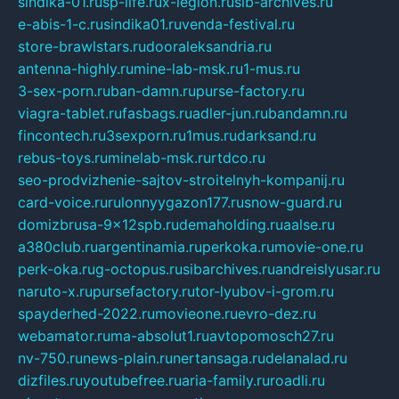
sindika-01.ru
sp-life.ru
x-legion.ru
sib-archives.ru
e-abis-1-c.ru
sindika01.ru
venda-festival.ru
store-brawlstars.ru
dooraleksandria.ru
antenna-highly.ru
mine-lab-msk.ru
1-mus.ru
3-sex-porn.ru
ban-damn.ru
purse-factory.ru
viagra-tablet.ru
fasbags.ru
adler-jun.ru
bandamn.ru
fincontech.ru
3sexporn.ru
1mus.ru
darksand.ru
rebus-toys.ru
minelab-msk.ru
rtdco.ru
seo-prodvizhenie-sajtov-stroitelnyh-kompanij.ru
card-voice.ru
rulonnyygazon177.ru
snow-guard.ru
domizbrusa-9x12spb.ru
demaholding.ru
aalse.ru
a380club.ru
argentinamia.ru
perkoka.ru
movie-one.ru
perk-oka.ru
g-octopus.ru
sibarchives.ru
andreislyusar.ru
naruto-x.ru
pursefactory.ru
tor-lyubov-i-grom.ru
spayderhed-2022.ru
movieone.ru
evro-dez.ru
webamator.ru
ma-absolut1.ru
avtopomosch27.ru
nv-750.ru
news-plain.ru
nertansaga.ru
delanalad.ru
dizfiles.ru
youtubefree.ru
aria-family.ru
roadli.ru