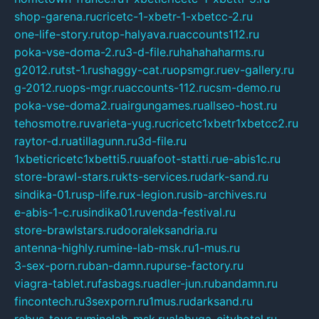
shop-garena.ru
cricetc-1-xbetr-1-xbetcc-2.ru
one-life-story.ru
top-halyava.ru
accounts112.ru
poka-vse-doma-2.ru
3-d-file.ru
hahahaharms.ru
g2012.ru
tst-1.ru
shaggy-cat.ru
opsmgr.ru
ev-gallery.ru
g-2012.ru
ops-mgr.ru
accounts-112.ru
csm-demo.ru
poka-vse-doma2.ru
airgungames.ru
allseo-host.ru
tehosmotre.ru
varieta-yug.ru
cricetc1xbetr1xbetcc2.ru
raytor-d.ru
atillagunn.ru
3d-file.ru
1xbeticricetc1xbetti5.ru
uafoot-statti.ru
e-abis1c.ru
store-brawl-stars.ru
kts-services.ru
dark-sand.ru
sindika-01.ru
sp-life.ru
x-legion.ru
sib-archives.ru
e-abis-1-c.ru
sindika01.ru
venda-festival.ru
store-brawlstars.ru
dooraleksandria.ru
antenna-highly.ru
mine-lab-msk.ru
1-mus.ru
3-sex-porn.ru
ban-damn.ru
purse-factory.ru
viagra-tablet.ru
fasbags.ru
adler-jun.ru
bandamn.ru
fincontech.ru
3sexporn.ru
1mus.ru
darksand.ru
rebus-toys.ru
minelab-msk.ru
alabuga-cityhotel.ru