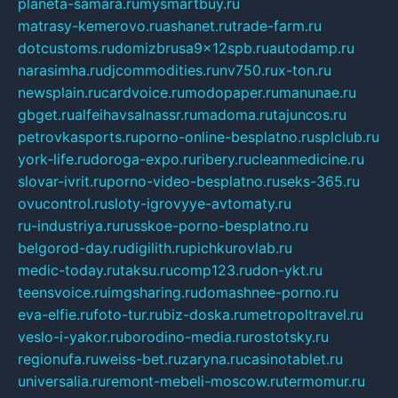
planeta-samara.ru
mysmartbuy.ru
matrasy-kemerovo.ru
ashanet.ru
trade-farm.ru
dotcustoms.ru
domizbrusa9x12spb.ru
autodamp.ru
narasimha.ru
djcommodities.ru
nv750.ru
x-ton.ru
newsplain.ru
cardvoice.ru
modopaper.ru
manunae.ru
gbget.ru
alfeihavsalnassr.ru
madoma.ru
tajuncos.ru
petrovkasports.ru
porno-online-besplatno.ru
splclub.ru
york-life.ru
doroga-expo.ru
ribery.ru
cleanmedicine.ru
slovar-ivrit.ru
porno-video-besplatno.ru
seks-365.ru
ovucontrol.ru
sloty-igrovyye-avtomaty.ru
ru-industriya.ru
russkoe-porno-besplatno.ru
belgorod-day.ru
digilith.ru
pichkurovlab.ru
medic-today.ru
taksu.ru
comp123.ru
don-ykt.ru
teensvoice.ru
imgsharing.ru
domashnee-porno.ru
eva-elfie.ru
foto-tur.ru
biz-doska.ru
metropoltravel.ru
veslo-i-yakor.ru
borodino-media.ru
rostotsky.ru
regionufa.ru
weiss-bet.ru
zaryna.ru
casinotablet.ru
universalia.ru
remont-mebeli-moscow.ru
termomur.ru