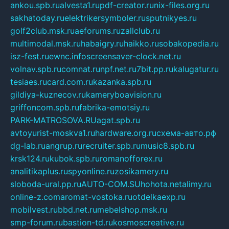
ankou.spb.ru
alvesta1.ru
pdf-creator.ru
nix-files.org.ru
sakhatoday.ru
elektrikersymboler.ru
sputnikyes.ru
golf2club.msk.ru
aeforums.ru
zallclub.ru
multimodal.msk.ru
habaigry.ru
haikko.ru
sobakopedia.ru
isz-fest.ru
ewnc.info
screensaver-clock.net.ru
volnav.spb.ru
comnat.ru
npf.net.ru
7bit.pp.ru
kalugatur.ru
tesiaes.ru
card.com.ru
kazanka.spb.ru
gildiya-kuznecov.ru
kameryboavision.ru
griffoncom.spb.ru
fabrika-emotsiy.ru
PARK-MATROSOVA.RU
agat.spb.ru
avtoyurist-moskva1.ru
hardware.org.ru
схема-авто.рф
dg-lab.ru
angrup.ru
recruiter.spb.ru
music8.spb.ru
krsk124.ru
kubok.spb.ru
romanofforex.ru
analitikaplus.ru
spyonline.ru
zosikamery.ru
sloboda-ural.pp.ru
AUTO-COM.SU
hohota.net
alimy.ru
online-z.com
aromat-vostoka.ru
otdelkaexp.ru
mobilvest.ru
bbd.net.ru
mebelshop.msk.ru
smp-forum.ru
bastion-td.ru
kosmoscreative.ru