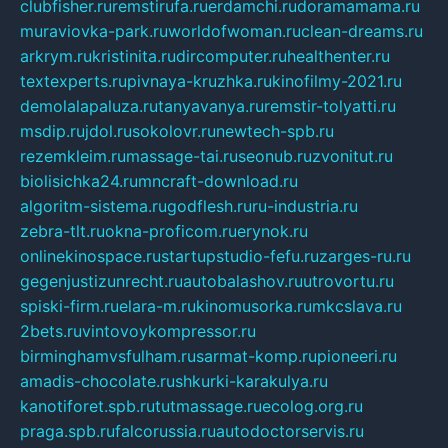
clubfisher.ru
remstirufa.ru
erdamchi.ru
doramamama.ru
muraviovka-park.ru
worldofwoman.ru
clean-dreams.ru
arkrym.ru
kristinita.ru
dircomputer.ru
healthenter.ru
textexperts.ru
pivnaya-kruzhka.ru
kinofilmy-2021.ru
demolalapaluza.ru
tanyavanya.ru
remstir-tolyatti.ru
msdip.ru
jdol.ru
sokolovr.ru
newtech-spb.ru
rezemkleim.ru
massage-tai.ru
seonub.ru
zvonitut.ru
biolisichka24.ru
mncraft-download.ru
algoritm-sistema.ru
godflesh.ru
ru-industria.ru
zebra-tlt.ru
okna-proficom.ru
erynok.ru
onlinekinospace.ru
startupstudio-fefu.ru
zarges-ru.ru
gegenjustizunrecht.ru
autobalashov.ru
utrovortu.ru
spiski-firm.ru
elara-m.ru
kinomusorka.ru
mkcslava.ru
2bets.ru
vintovoykompressor.ru
birminghamvsfulham.ru
sarmat-komp.ru
pioneeri.ru
amadis-chocolate.ru
shkurki-karakulya.ru
kanotiforet.spb.ru
tutmassage.ru
ecolog.org.ru
praga.spb.ru
falcorussia.ru
autodoctorservis.ru