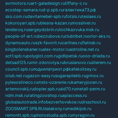
avrmotors.ru
art-galadesign.ru
tiffany-c.ru
ecostep-samara.ru
d-p.spb.ru
галактика73.рф
sko.com.ru
davitamebel-spb.ru
fotsis.ru
tesiaes.ru
kokoroyari.spb.ru
blesna-kazan.ru
mossilver.ru
lenderoq.ru
sergeydobrin.ru
tochkazvuka.msk.ru
people-of-art.ru
bezzubova.ru
clubtibet.ru
orior-aks.ru
dynamoauto.ru
szk-favorit.ru
carlines.ru
flatnsk.ru
kingbolenskaner.ru
alex-motor.ru
astroline.net.ru
act1.spb.ru
polyglot.com.ru
gidlipetsk.ru
ooo-driada.ru
detsad125.ru
mir-zdoroviya.ru
bruslanovo.ru
siterem.ru
council.spb.ru
лодкипатриот.рф
kafekolizey.ru
iclub.net.ru
gazon-easy.ru
sugarepilekb.ru
grinox.ru
pylesostineco.ru
msts-ozarenie.ru
kameryjooan.ru
artemovskij.ru
dopler.spb.ru
aid70.ru
metall-perm.ru
ndm.msk.ru
ratingzooshop.ru
apiaccess.ru
globalautotrade.info
bezverhovskoe.ru
drsschool.ru
ZOOSMART.SPB.RU
dalakony.ru
medikijob.ru
remontt.spb.ru
photostudia.spb.ru
myragon.ru