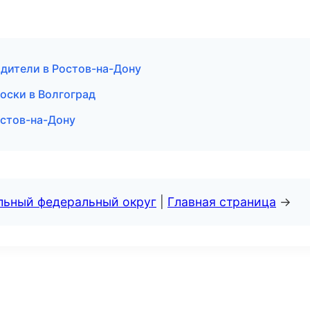
одители в Ростов-на-Дону
доски в Волгоград
остов-на-Дону
альный федеральный округ
|
Главная страница
→