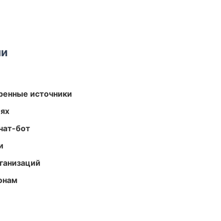
ми
еренные источники
иях
чат-бот
и
ганизаций
онам