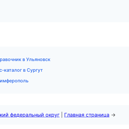
правочник в Ульяновск
с-каталог в Сургут
 Симферополь
ский федеральный округ
|
Главная страница
→