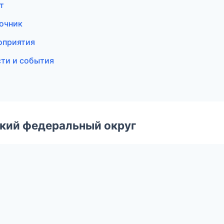
т
вочник
роприятия
сти и события
ский федеральный округ