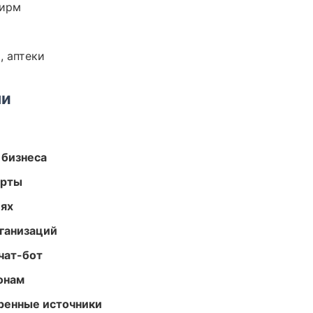
фирм
, аптеки
ми
 бизнеса
арты
иях
ганизаций
чат-бот
онам
еренные источники