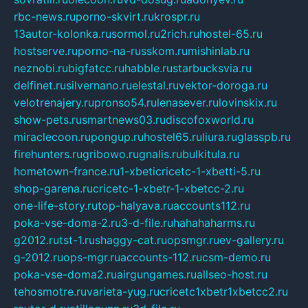
rbc-news.ru
porno-skvirt.ru
krospr.ru
13autor-kolonka.ru
sormol.ru
2rich.ru
hostel-65.ru
hostserve.ru
porno-na-russkom.ru
mishinlab.ru
neznobi.ru
bigfatcc.ru
habble.ru
starbucksvia.ru
delfinet.ru
silvernano.ru
elestal.ru
vektor-doroga.ru
velotrenajery.ru
pronso54.ru
lenasever.ru
lovinskix.ru
show-pets.ru
smartnews03.ru
discofoxworld.ru
miraclecoon.ru
pongup.ru
hostel65.ru
liura.ru
glasspb.ru
firehunters.ru
gribowo.ru
gnalis.ru
bulkitula.ru
hometown-france.ru
1-xbeticricetc-1-xbetti-5.ru
shop-garena.ru
cricetc-1-xbetr-1-xbetcc-2.ru
one-life-story.ru
top-halyava.ru
accounts112.ru
poka-vse-doma-2.ru
3-d-file.ru
hahahaharms.ru
g2012.ru
tst-1.ru
shaggy-cat.ru
opsmgr.ru
ev-gallery.ru
g-2012.ru
ops-mgr.ru
accounts-112.ru
csm-demo.ru
poka-vse-doma2.ru
airgungames.ru
allseo-host.ru
tehosmotre.ru
varieta-yug.ru
cricetc1xbetr1xbetcc2.ru