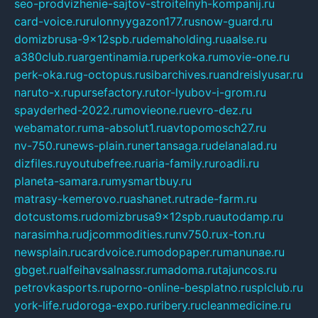
seo-prodvizhenie-sajtov-stroitelnyh-kompanij.ru
card-voice.ru
rulonnyygazon177.ru
snow-guard.ru
domizbrusa-9x12spb.ru
demaholding.ru
aalse.ru
a380club.ru
argentinamia.ru
perkoka.ru
movie-one.ru
perk-oka.ru
g-octopus.ru
sibarchives.ru
andreislyusar.ru
naruto-x.ru
pursefactory.ru
tor-lyubov-i-grom.ru
spayderhed-2022.ru
movieone.ru
evro-dez.ru
webamator.ru
ma-absolut1.ru
avtopomosch27.ru
nv-750.ru
news-plain.ru
nertansaga.ru
delanalad.ru
dizfiles.ru
youtubefree.ru
aria-family.ru
roadli.ru
planeta-samara.ru
mysmartbuy.ru
matrasy-kemerovo.ru
ashanet.ru
trade-farm.ru
dotcustoms.ru
domizbrusa9x12spb.ru
autodamp.ru
narasimha.ru
djcommodities.ru
nv750.ru
x-ton.ru
newsplain.ru
cardvoice.ru
modopaper.ru
manunae.ru
gbget.ru
alfeihavsalnassr.ru
madoma.ru
tajuncos.ru
petrovkasports.ru
porno-online-besplatno.ru
splclub.ru
york-life.ru
doroga-expo.ru
ribery.ru
cleanmedicine.ru