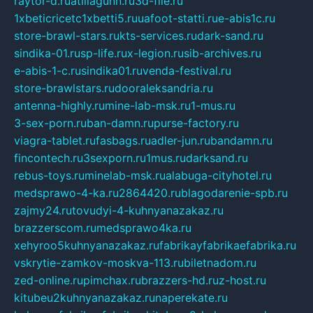
raytor-d.ru
atillagunn.ru
3d-file.ru
1xbeticricetc1xbetti5.ru
uafoot-statti.ru
e-abis1c.ru
store-brawl-stars.ru
kts-services.ru
dark-sand.ru
sindika-01.ru
sp-life.ru
x-legion.ru
sib-archives.ru
e-abis-1-c.ru
sindika01.ru
venda-festival.ru
store-brawlstars.ru
dooraleksandria.ru
antenna-highly.ru
mine-lab-msk.ru
1-mus.ru
3-sex-porn.ru
ban-damn.ru
purse-factory.ru
viagra-tablet.ru
fasbags.ru
adler-jun.ru
bandamn.ru
fincontech.ru
3sexporn.ru
1mus.ru
darksand.ru
rebus-toys.ru
minelab-msk.ru
alabuga-cityhotel.ru
medsprawo-4-ka.ru
2864420.ru
blagodarenie-spb.ru
zajmy24.ru
tovudyi-4-kuhnyanazakaz.ru
brazzerscom.ru
medsprawo4ka.ru
xehyroo5kuhnyanazakaz.ru
fabrikayfabrikaefabrika.ru
vskrytie-zamkov-moskva-113.ru
biletnadom.ru
zed-online.ru
pimchax.ru
brazzers-hd.ru
z-host.ru
kitubeu2kuhnyanazakaz.ru
naperekate.ru