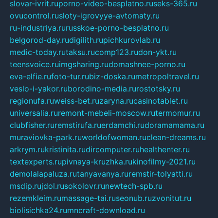
slovar-ivrit.ru
porno-video-besplatno.ru
seks-365.ru
ovucontrol.ru
sloty-igrovyye-avtomaty.ru
ru-industriya.ru
russkoe-porno-besplatno.ru
belgorod-day.ru
digilith.ru
pichkurovlab.ru
medic-today.ru
taksu.ru
comp123.ru
don-ykt.ru
teensvoice.ru
imgsharing.ru
domashnee-porno.ru
eva-elfie.ru
foto-tur.ru
biz-doska.ru
metropoltravel.ru
veslo-i-yakor.ru
borodino-media.ru
rostotsky.ru
regionufa.ru
weiss-bet.ru
zaryna.ru
casinotablet.ru
universalia.ru
remont-mebeli-moscow.ru
termomur.ru
clubfisher.ru
remstirufa.ru
erdamchi.ru
doramamama.ru
muraviovka-park.ru
worldofwoman.ru
clean-dreams.ru
arkrym.ru
kristinita.ru
dircomputer.ru
healthenter.ru
textexperts.ru
pivnaya-kruzhka.ru
kinofilmy-2021.ru
demolalapaluza.ru
tanyavanya.ru
remstir-tolyatti.ru
msdip.ru
jdol.ru
sokolovr.ru
newtech-spb.ru
rezemkleim.ru
massage-tai.ru
seonub.ru
zvonitut.ru
biolisichka24.ru
mncraft-download.ru