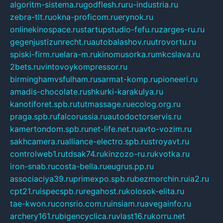
algoritm-sistema.ru
godflesh.ru
ru-industria.ru
zebra-tlt.ru
okna-proficom.ru
erynok.ru
onlinekinospace.ru
startupstudio-fefu.ru
zarges-ru.ru
gegenjustizunrecht.ru
autobalashov.ru
utrovortu.ru
spiski-firm.ru
elara-m.ru
kinomusorka.ru
mkcslava.ru
2bets.ru
vintovoykompressor.ru
birminghamvsfulham.ru
sarmat-komp.ru
pioneeri.ru
amadis-chocolate.ru
shkurki-karakulya.ru
kanotiforet.spb.ru
tutmassage.ru
ecolog.org.ru
praga.spb.ru
falcorussia.ru
autodoctorservis.ru
kamertondom.spb.ru
net-life.net.ru
avto-vozim.ru
sakhcamera.ru
alliance-electro.spb.ru
stroyavt.ru
controlweb1.ru
tdsak74.ru
kinzozo-ru.ru
kvotka.ru
iron-snab.ru
costa-bella.ru
eugrus.pp.ru
associaciya39.ru
primexpo.spb.ru
bezmorchin.ru
ia2.ru
cpt21.ru
ispecspb.ru
regahost.ru
kolosok-elita.ru
tae-kwon.ru
consrio.com.ru
insiam.ru
avegainfo.ru
archery161.ru
bigencyclica.ru
vlast16.ru
korru.net