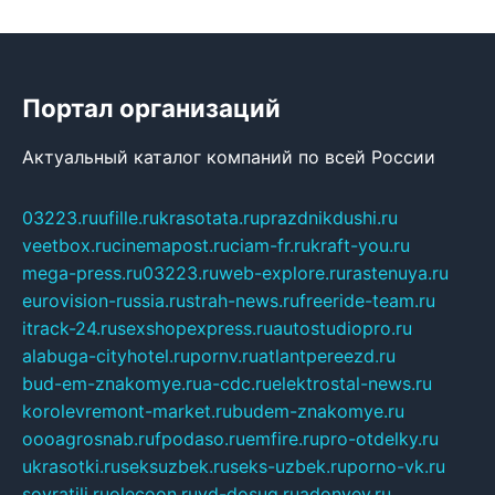
Портал организаций
Актуальный каталог компаний по всей России
03223.ru
ufille.ru
krasotata.ru
prazdnikdushi.ru
veetbox.ru
cinemapost.ru
ciam-fr.ru
kraft-you.ru
mega-press.ru
03223.ru
web-explore.ru
rastenuya.ru
eurovision-russia.ru
strah-news.ru
freeride-team.ru
itrack-24.ru
sexshopexpress.ru
autostudiopro.ru
alabuga-cityhotel.ru
pornv.ru
atlantpereezd.ru
bud-em-znakomye.ru
a-cdc.ru
elektrostal-news.ru
korolevremont-market.ru
budem-znakomye.ru
oooagrosnab.ru
fpodaso.ru
emfire.ru
pro-otdelky.ru
ukrasotki.ru
seksuzbek.ru
seks-uzbek.ru
porno-vk.ru
sovratili.ru
olecoon.ru
vd-dosug.ru
adonyev.ru