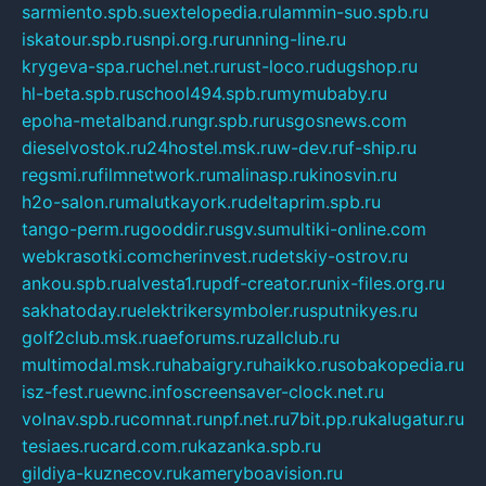
sarmiento.spb.su
extelopedia.ru
lammin-suo.spb.ru
iskatour.spb.ru
snpi.org.ru
running-line.ru
krygeva-spa.ru
chel.net.ru
rust-loco.ru
dugshop.ru
hl-beta.spb.ru
school494.spb.ru
mymubaby.ru
epoha-metalband.ru
ngr.spb.ru
rusgosnews.com
dieselvostok.ru
24hostel.msk.ru
w-dev.ru
f-ship.ru
regsmi.ru
filmnetwork.ru
malinasp.ru
kinosvin.ru
h2o-salon.ru
malutkayork.ru
deltaprim.spb.ru
tango-perm.ru
gooddir.ru
sgv.su
multiki-online.com
webkrasotki.com
cherinvest.ru
detskiy-ostrov.ru
ankou.spb.ru
alvesta1.ru
pdf-creator.ru
nix-files.org.ru
sakhatoday.ru
elektrikersymboler.ru
sputnikyes.ru
golf2club.msk.ru
aeforums.ru
zallclub.ru
multimodal.msk.ru
habaigry.ru
haikko.ru
sobakopedia.ru
isz-fest.ru
ewnc.info
screensaver-clock.net.ru
volnav.spb.ru
comnat.ru
npf.net.ru
7bit.pp.ru
kalugatur.ru
tesiaes.ru
card.com.ru
kazanka.spb.ru
gildiya-kuznecov.ru
kameryboavision.ru