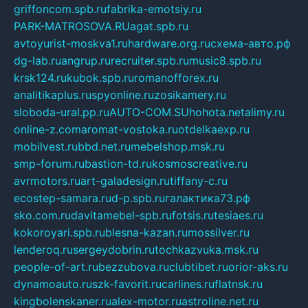
griffoncom.spb.ru
fabrika-emotsiy.ru
PARK-MATROSOVA.RU
agat.spb.ru
avtoyurist-moskva1.ru
hardware.org.ru
схема-авто.рф
dg-lab.ru
angrup.ru
recruiter.spb.ru
music8.spb.ru
krsk124.ru
kubok.spb.ru
romanofforex.ru
analitikaplus.ru
spyonline.ru
zosikamery.ru
sloboda-ural.pp.ru
AUTO-COM.SU
hohota.net
alimy.ru
online-z.com
aromat-vostoka.ru
otdelkaexp.ru
mobilvest.ru
bbd.net.ru
mebelshop.msk.ru
smp-forum.ru
bastion-td.ru
kosmoscreative.ru
avrmotors.ru
art-galadesign.ru
tiffany-c.ru
ecostep-samara.ru
d-p.spb.ru
галактика73.рф
sko.com.ru
davitamebel-spb.ru
fotsis.ru
tesiaes.ru
kokoroyari.spb.ru
blesna-kazan.ru
mossilver.ru
lenderoq.ru
sergeydobrin.ru
tochkazvuka.msk.ru
people-of-art.ru
bezzubova.ru
clubtibet.ru
orior-aks.ru
dynamoauto.ru
szk-favorit.ru
carlines.ru
flatnsk.ru
kingbolenskaner.ru
alex-motor.ru
astroline.net.ru