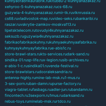
kuhnyaofabrikaufabrik.ru
kitubeu-2-kuhnyanazakaz.ru
xehyroo-5-kuhnyanazakaz.ru
cs-68.ru
guzywia-4-kuhnyanazakaz.ru
mir-tk.ru
vlknrussia.ru
cs68.ru
vladivostok-map.ru
video-seks.ru
bankaribi.ru
raszar.ru
vskrytie-zamkov-moskva113.ru
lipetsktelecom.ru
tovudyi4kuhnyanazakaz.ru
seksuzb.ru
guzywia4kuhnyanazakaz.ru
fabrikaofabrikaokuhny.ru
kuhnyaekuhnyaafabrika.ru
kuhnyaykuhnyayfabrika.ru
e-abis1c.ru
store-brawl-stars.ru
kts-services.ru
dark-sand.ru
sindika-01.ru
sp-life.ru
x-legion.ru
sib-archives.ru
e-abis-1-c.ru
sindika01.ru
venda-festival.ru
store-brawlstars.ru
dooraleksandria.ru
antenna-highly.ru
mine-lab-msk.ru
1-mus.ru
3-sex-porn.ru
ban-damn.ru
purse-factory.ru
viagra-tablet.ru
fasbags.ru
adler-jun.ru
bandamn.ru
fincontech.ru
3sexporn.ru
1mus.ru
darksand.ru
rebus-toys.ru
minelab-msk.ru
rtdco.ru