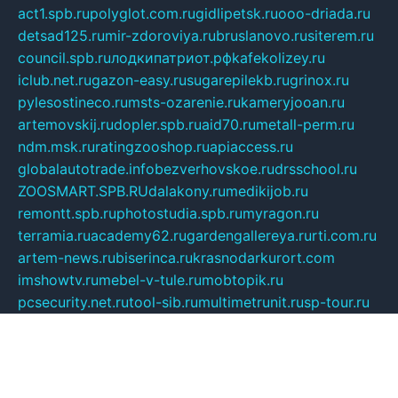
act1.spb.ru
polyglot.com.ru
gidlipetsk.ru
ooo-driada.ru
detsad125.ru
mir-zdoroviya.ru
bruslanovo.ru
siterem.ru
council.spb.ru
лодкипатриот.рф
kafekolizey.ru
iclub.net.ru
gazon-easy.ru
sugarepilekb.ru
grinox.ru
pylesostineco.ru
msts-ozarenie.ru
kameryjooan.ru
artemovskij.ru
dopler.spb.ru
aid70.ru
metall-perm.ru
ndm.msk.ru
ratingzooshop.ru
apiaccess.ru
globalautotrade.info
bezverhovskoe.ru
drsschool.ru
ZOOSMART.SPB.RU
dalakony.ru
medikijob.ru
remontt.spb.ru
photostudia.spb.ru
myragon.ru
terramia.ru
academy62.ru
gardengallereya.ru
rti.com.ru
artem-news.ru
biserinca.ru
krasnodarkurort.com
imshowtv.ru
mebel-v-tule.ru
mobtopik.ru
pcsecurity.net.ru
tool-sib.ru
multimetrunit.ru
sp-tour.ru
fan-cs.ru
santeh-russia.ru
symbian9.net.ru
DSHAIR.RU
tmmotors.spb.ru
xjocuricopii.com
musavtomat.msk.ru
obustrojdom.ru
sovetcik.ru
ybaranovskaya.ru
ppknews.ru
cult-alshei.ru
JAPANRUSSIA.RU