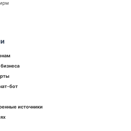
фирм
ми
онам
 бизнеса
арты
чат-бот
еренные источники
иях