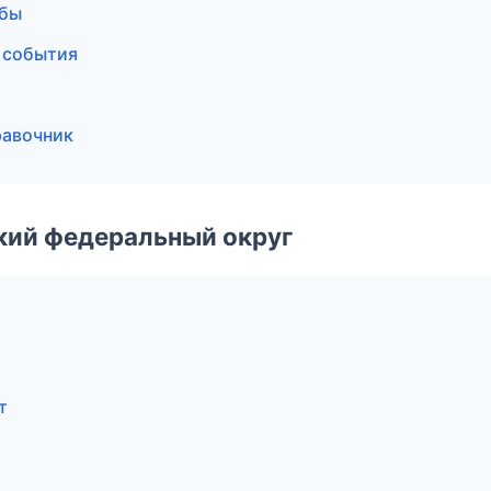
жбы
и события
равочник
ский федеральный округ
т