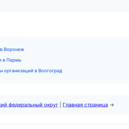
 в Воронеж
и в Пермь
ы организаций в Волгоград
кий федеральный округ
|
Главная страница
→