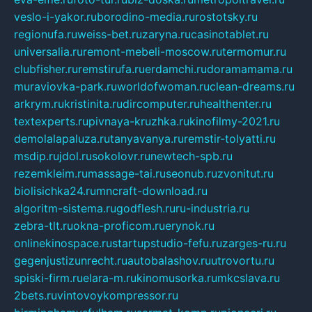
veslo-i-yakor.ru
borodino-media.ru
rostotsky.ru
regionufa.ru
weiss-bet.ru
zaryna.ru
casinotablet.ru
universalia.ru
remont-mebeli-moscow.ru
termomur.ru
clubfisher.ru
remstirufa.ru
erdamchi.ru
doramamama.ru
muraviovka-park.ru
worldofwoman.ru
clean-dreams.ru
arkrym.ru
kristinita.ru
dircomputer.ru
healthenter.ru
textexperts.ru
pivnaya-kruzhka.ru
kinofilmy-2021.ru
demolalapaluza.ru
tanyavanya.ru
remstir-tolyatti.ru
msdip.ru
jdol.ru
sokolovr.ru
newtech-spb.ru
rezemkleim.ru
massage-tai.ru
seonub.ru
zvonitut.ru
biolisichka24.ru
mncraft-download.ru
algoritm-sistema.ru
godflesh.ru
ru-industria.ru
zebra-tlt.ru
okna-proficom.ru
erynok.ru
onlinekinospace.ru
startupstudio-fefu.ru
zarges-ru.ru
gegenjustizunrecht.ru
autobalashov.ru
utrovortu.ru
spiski-firm.ru
elara-m.ru
kinomusorka.ru
mkcslava.ru
2bets.ru
vintovoykompressor.ru