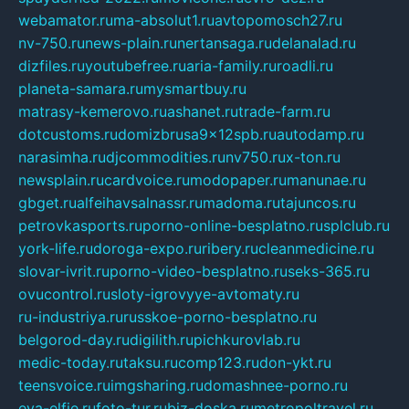
webamator.ru
ma-absolut1.ru
avtopomosch27.ru
nv-750.ru
news-plain.ru
nertansaga.ru
delanalad.ru
dizfiles.ru
youtubefree.ru
aria-family.ru
roadli.ru
planeta-samara.ru
mysmartbuy.ru
matrasy-kemerovo.ru
ashanet.ru
trade-farm.ru
dotcustoms.ru
domizbrusa9x12spb.ru
autodamp.ru
narasimha.ru
djcommodities.ru
nv750.ru
x-ton.ru
newsplain.ru
cardvoice.ru
modopaper.ru
manunae.ru
gbget.ru
alfeihavsalnassr.ru
madoma.ru
tajuncos.ru
petrovkasports.ru
porno-online-besplatno.ru
splclub.ru
york-life.ru
doroga-expo.ru
ribery.ru
cleanmedicine.ru
slovar-ivrit.ru
porno-video-besplatno.ru
seks-365.ru
ovucontrol.ru
sloty-igrovyye-avtomaty.ru
ru-industriya.ru
russkoe-porno-besplatno.ru
belgorod-day.ru
digilith.ru
pichkurovlab.ru
medic-today.ru
taksu.ru
comp123.ru
don-ykt.ru
teensvoice.ru
imgsharing.ru
domashnee-porno.ru
eva-elfie.ru
foto-tur.ru
biz-doska.ru
metropoltravel.ru