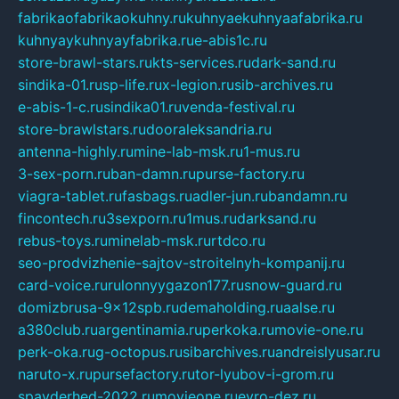
fabrikaofabrikaokuhny.ru
kuhnyaekuhnyaafabrika.ru
kuhnyaykuhnyayfabrika.ru
e-abis1c.ru
store-brawl-stars.ru
kts-services.ru
dark-sand.ru
sindika-01.ru
sp-life.ru
x-legion.ru
sib-archives.ru
e-abis-1-c.ru
sindika01.ru
venda-festival.ru
store-brawlstars.ru
dooraleksandria.ru
antenna-highly.ru
mine-lab-msk.ru
1-mus.ru
3-sex-porn.ru
ban-damn.ru
purse-factory.ru
viagra-tablet.ru
fasbags.ru
adler-jun.ru
bandamn.ru
fincontech.ru
3sexporn.ru
1mus.ru
darksand.ru
rebus-toys.ru
minelab-msk.ru
rtdco.ru
seo-prodvizhenie-sajtov-stroitelnyh-kompanij.ru
card-voice.ru
rulonnyygazon177.ru
snow-guard.ru
domizbrusa-9x12spb.ru
demaholding.ru
aalse.ru
a380club.ru
argentinamia.ru
perkoka.ru
movie-one.ru
perk-oka.ru
g-octopus.ru
sibarchives.ru
andreislyusar.ru
naruto-x.ru
pursefactory.ru
tor-lyubov-i-grom.ru
spayderhed-2022.ru
movieone.ru
evro-dez.ru