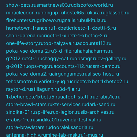
show-pets.ru
smartnews03.ru
discofoxworld.ru
miraclecoon.ru
pongup.ru
hostel65.ru
liura.ru
glasspb.ru
firehunters.ru
gribowo.ru
gnalis.ru
bulkitula.ru
hometown-france.ru
1-xbeticricetc-1-xbetti-5.ru
shop-garena.ru
cricetc-1-xbetr-1-xbetcc-2.ru
one-life-story.ru
top-halyava.ru
accounts112.ru
poka-vse-doma-2.ru
3-d-file.ru
hahahaharms.ru
g2012.ru
tst-1.ru
shaggy-cat.ru
opsmgr.ru
ev-gallery.ru
g-2012.ru
ops-mgr.ru
accounts-112.ru
csm-demo.ru
poka-vse-doma2.ru
airgungames.ru
allseo-host.ru
tehosmotre.ru
varieta-yug.ru
cricetc1xbetr1xbetcc2.ru
raytor-d.ru
atillagunn.ru
3d-file.ru
1xbeticricetc1xbetti5.ru
uafoot-statti.ru
e-abis1c.ru
store-brawl-stars.ru
kts-services.ru
dark-sand.ru
sindika-01.ru
sp-life.ru
x-legion.ru
sib-archives.ru
e-abis-1-c.ru
sindika01.ru
venda-festival.ru
store-brawlstars.ru
dooraleksandria.ru
antenna-highly.ru
mine-lab-msk.ru
1-mus.ru