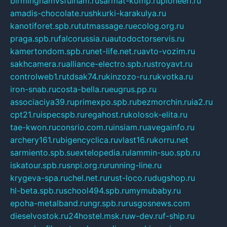
birminghamvsfulham.ru
sarmat-komp.ru
pioneeri.ru
amadis-chocolate.ru
shkurki-karakulya.ru
kanotiforet.spb.ru
tutmassage.ru
ecolog.org.ru
praga.spb.ru
falcorussia.ru
autodoctorservis.ru
kamertondom.spb.ru
net-life.net.ru
avto-vozim.ru
sakhcamera.ru
alliance-electro.spb.ru
stroyavt.ru
controlweb1.ru
tdsak74.ru
kinzozo-ru.ru
kvotka.ru
iron-snab.ru
costa-bella.ru
eugrus.pp.ru
associaciya39.ru
primexpo.spb.ru
bezmorchin.ru
ia2.ru
cpt21.ru
ispecspb.ru
regahost.ru
kolosok-elita.ru
tae-kwon.ru
consrio.com.ru
insiam.ru
avegainfo.ru
archery161.ru
bigencyclica.ru
vlast16.ru
korru.net
sarmiento.spb.su
extelopedia.ru
lammin-suo.spb.ru
iskatour.spb.ru
snpi.org.ru
running-line.ru
krygeva-spa.ru
chel.net.ru
rust-loco.ru
dugshop.ru
hl-beta.spb.ru
school494.spb.ru
mymubaby.ru
epoha-metalband.ru
ngr.spb.ru
rusgosnews.com
dieselvostok.ru
24hostel.msk.ru
w-dev.ru
f-ship.ru