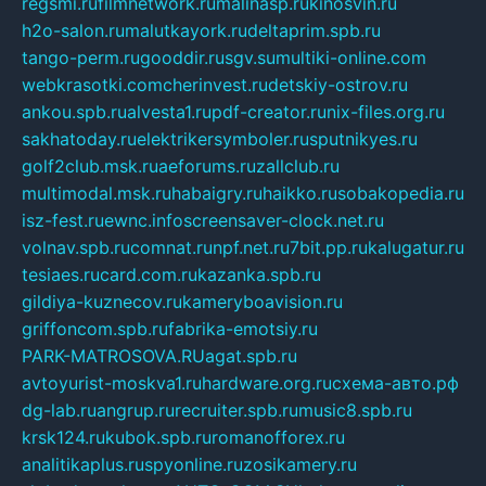
regsmi.ru
filmnetwork.ru
malinasp.ru
kinosvin.ru
h2o-salon.ru
malutkayork.ru
deltaprim.spb.ru
tango-perm.ru
gooddir.ru
sgv.su
multiki-online.com
webkrasotki.com
cherinvest.ru
detskiy-ostrov.ru
ankou.spb.ru
alvesta1.ru
pdf-creator.ru
nix-files.org.ru
sakhatoday.ru
elektrikersymboler.ru
sputnikyes.ru
golf2club.msk.ru
aeforums.ru
zallclub.ru
multimodal.msk.ru
habaigry.ru
haikko.ru
sobakopedia.ru
isz-fest.ru
ewnc.info
screensaver-clock.net.ru
volnav.spb.ru
comnat.ru
npf.net.ru
7bit.pp.ru
kalugatur.ru
tesiaes.ru
card.com.ru
kazanka.spb.ru
gildiya-kuznecov.ru
kameryboavision.ru
griffoncom.spb.ru
fabrika-emotsiy.ru
PARK-MATROSOVA.RU
agat.spb.ru
avtoyurist-moskva1.ru
hardware.org.ru
схема-авто.рф
dg-lab.ru
angrup.ru
recruiter.spb.ru
music8.spb.ru
krsk124.ru
kubok.spb.ru
romanofforex.ru
analitikaplus.ru
spyonline.ru
zosikamery.ru