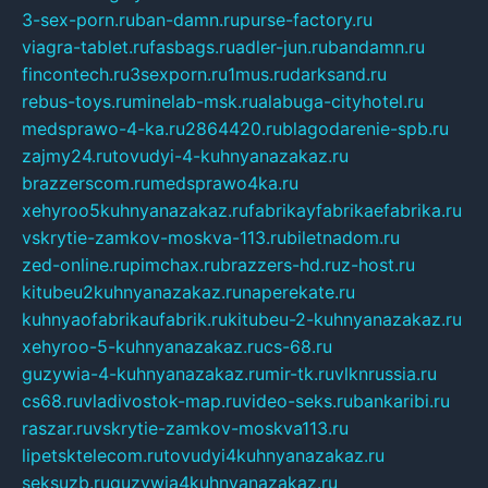
3-sex-porn.ru
ban-damn.ru
purse-factory.ru
viagra-tablet.ru
fasbags.ru
adler-jun.ru
bandamn.ru
fincontech.ru
3sexporn.ru
1mus.ru
darksand.ru
rebus-toys.ru
minelab-msk.ru
alabuga-cityhotel.ru
medsprawo-4-ka.ru
2864420.ru
blagodarenie-spb.ru
zajmy24.ru
tovudyi-4-kuhnyanazakaz.ru
brazzerscom.ru
medsprawo4ka.ru
xehyroo5kuhnyanazakaz.ru
fabrikayfabrikaefabrika.ru
vskrytie-zamkov-moskva-113.ru
biletnadom.ru
zed-online.ru
pimchax.ru
brazzers-hd.ru
z-host.ru
kitubeu2kuhnyanazakaz.ru
naperekate.ru
kuhnyaofabrikaufabrik.ru
kitubeu-2-kuhnyanazakaz.ru
xehyroo-5-kuhnyanazakaz.ru
cs-68.ru
guzywia-4-kuhnyanazakaz.ru
mir-tk.ru
vlknrussia.ru
cs68.ru
vladivostok-map.ru
video-seks.ru
bankaribi.ru
raszar.ru
vskrytie-zamkov-moskva113.ru
lipetsktelecom.ru
tovudyi4kuhnyanazakaz.ru
seksuzb.ru
guzywia4kuhnyanazakaz.ru