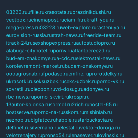
03223.ru
ufille.ru
krasotata.ru
prazdnikdushi.ru
veetbox.ru
cinemapost.ru
ciam-fr.ru
kraft-you.ru
mega-press.ru
03223.ru
web-explore.ru
rastenuya.ru
eurovision-russia.ru
strah-news.ru
freeride-team.ru
itrack-24.ru
sexshopexpress.ru
autostudiopro.ru
alabuga-cityhotel.ru
pornv.ru
atlantpereezd.ru
bud-em-znakomye.ru
a-cdc.ru
elektrostal-news.ru
korolevremont-market.ru
budem-znakomye.ru
oooagrosnab.ru
fpodaso.ru
emfire.ru
pro-otdelky.ru
ukrasotki.ru
seksuzbek.ru
seks-uzbek.ru
porno-vk.ru
sovratili.ru
olecoon.ru
vd-dosug.ru
adonyev.ru
rbc-news.ru
porno-skvirt.ru
krospr.ru
13autor-kolonka.ru
sormol.ru
2rich.ru
hostel-65.ru
hostserve.ru
porno-na-russkom.ru
mishinlab.ru
neznobi.ru
bigfatcc.ru
habble.ru
starbucksvia.ru
delfinet.ru
silvernano.ru
elestal.ru
vektor-doroga.ru
velotrenajery.ru
pronso54.ru
lenasever.ru
lovinskix.ru