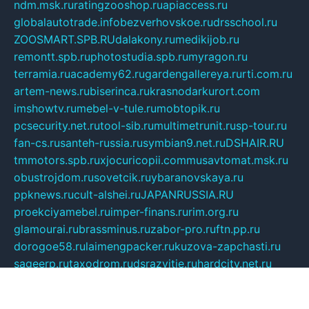
ndm.msk.ru
ratingzooshop.ru
apiaccess.ru
globalautotrade.info
bezverhovskoe.ru
drsschool.ru
ZOOSMART.SPB.RU
dalakony.ru
medikijob.ru
remontt.spb.ru
photostudia.spb.ru
myragon.ru
terramia.ru
academy62.ru
gardengallereya.ru
rti.com.ru
artem-news.ru
biserinca.ru
krasnodarkurort.com
imshowtv.ru
mebel-v-tule.ru
mobtopik.ru
pcsecurity.net.ru
tool-sib.ru
multimetrunit.ru
sp-tour.ru
fan-cs.ru
santeh-russia.ru
symbian9.net.ru
DSHAIR.RU
tmmotors.spb.ru
xjocuricopii.com
musavtomat.msk.ru
obustrojdom.ru
sovetcik.ru
ybaranovskaya.ru
ppknews.ru
cult-alshei.ru
JAPANRUSSIA.RU
proekciyamebel.ru
imper-finans.ru
rim.org.ru
glamourai.ru
brassminus.ru
zabor-pro.ru
ftn.pp.ru
dorogoe58.ru
laimengpacker.ru
kuzova-zapchasti.ru
sageerp.ru
taxodrom.ru
dsrazvitie.ru
hardcity.net.ru
ratinghomegames.ru
topservice25.ru
gubernyan.ru
gtglasslined.ru
ii4.ru
tssport.spb.ru
andorra24.com