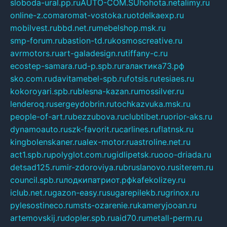
sloboda-ural.pp.ru
AUTO-COM.SU
hohota.net
alimy.ru
online-z.com
aromat-vostoka.ru
otdelkaexp.ru
mobilvest.ru
bbd.net.ru
mebelshop.msk.ru
smp-forum.ru
bastion-td.ru
kosmoscreative.ru
avrmotors.ru
art-galadesign.ru
tiffany-c.ru
ecostep-samara.ru
d-p.spb.ru
галактика73.рф
sko.com.ru
davitamebel-spb.ru
fotsis.ru
tesiaes.ru
kokoroyari.spb.ru
blesna-kazan.ru
mossilver.ru
lenderoq.ru
sergeydobrin.ru
tochkazvuka.msk.ru
people-of-art.ru
bezzubova.ru
clubtibet.ru
orior-aks.ru
dynamoauto.ru
szk-favorit.ru
carlines.ru
flatnsk.ru
kingbolenskaner.ru
alex-motor.ru
astroline.net.ru
act1.spb.ru
polyglot.com.ru
gidlipetsk.ru
ooo-driada.ru
detsad125.ru
mir-zdoroviya.ru
bruslanovo.ru
siterem.ru
council.spb.ru
лодкипатриот.рф
kafekolizey.ru
iclub.net.ru
gazon-easy.ru
sugarepilekb.ru
grinox.ru
pylesostineco.ru
msts-ozarenie.ru
kameryjooan.ru
artemovskij.ru
dopler.spb.ru
aid70.ru
metall-perm.ru