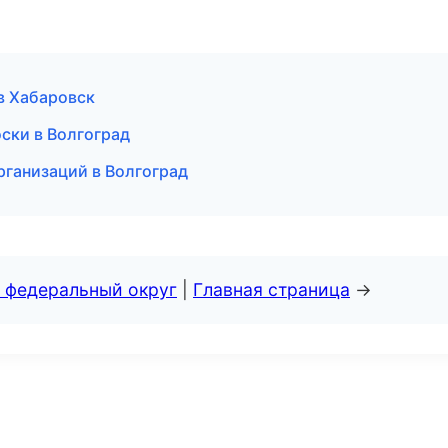
в Хабаровск
ски в Волгоград
рганизаций в Волгоград
 федеральный округ
|
Главная страница
→