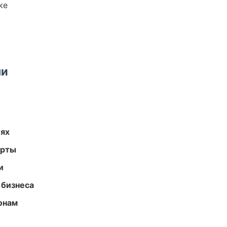
ке
ми
иях
арты
и
 бизнеса
онам