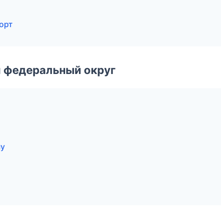
порт
 федеральный округ
ну