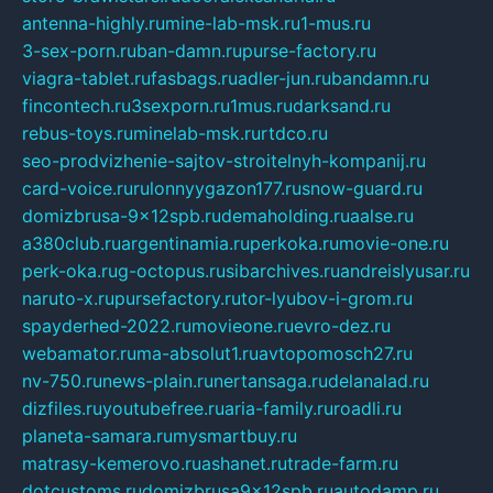
antenna-highly.ru
mine-lab-msk.ru
1-mus.ru
3-sex-porn.ru
ban-damn.ru
purse-factory.ru
viagra-tablet.ru
fasbags.ru
adler-jun.ru
bandamn.ru
fincontech.ru
3sexporn.ru
1mus.ru
darksand.ru
rebus-toys.ru
minelab-msk.ru
rtdco.ru
seo-prodvizhenie-sajtov-stroitelnyh-kompanij.ru
card-voice.ru
rulonnyygazon177.ru
snow-guard.ru
domizbrusa-9x12spb.ru
demaholding.ru
aalse.ru
a380club.ru
argentinamia.ru
perkoka.ru
movie-one.ru
perk-oka.ru
g-octopus.ru
sibarchives.ru
andreislyusar.ru
naruto-x.ru
pursefactory.ru
tor-lyubov-i-grom.ru
spayderhed-2022.ru
movieone.ru
evro-dez.ru
webamator.ru
ma-absolut1.ru
avtopomosch27.ru
nv-750.ru
news-plain.ru
nertansaga.ru
delanalad.ru
dizfiles.ru
youtubefree.ru
aria-family.ru
roadli.ru
planeta-samara.ru
mysmartbuy.ru
matrasy-kemerovo.ru
ashanet.ru
trade-farm.ru
dotcustoms.ru
domizbrusa9x12spb.ru
autodamp.ru