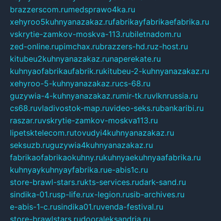
brazzerscom.ru
medsprawo4ka.ru
xehyroo5kuhnyanazakaz.ru
fabrikayfabrikaefabrika.ru
vskrytie-zamkov-moskva-113.ru
biletnadom.ru
zed-online.ru
pimchax.ru
brazzers-hd.ru
z-host.ru
kitubeu2kuhnyanazakaz.ru
naperekate.ru
kuhnyaofabrikaufabrik.ru
kitubeu-2-kuhnyanazakaz.ru
xehyroo-5-kuhnyanazakaz.ru
cs-68.ru
guzywia-4-kuhnyanazakaz.ru
mir-tk.ru
vlknrussia.ru
cs68.ru
vladivostok-map.ru
video-seks.ru
bankaribi.ru
raszar.ru
vskrytie-zamkov-moskva113.ru
lipetsktelecom.ru
tovudyi4kuhnyanazakaz.ru
seksuzb.ru
guzywia4kuhnyanazakaz.ru
fabrikaofabrikaokuhny.ru
kuhnyaekuhnyaafabrika.ru
kuhnyaykuhnyayfabrika.ru
e-abis1c.ru
store-brawl-stars.ru
kts-services.ru
dark-sand.ru
sindika-01.ru
sp-life.ru
x-legion.ru
sib-archives.ru
e-abis-1-c.ru
sindika01.ru
venda-festival.ru
store-brawlstars.ru
dooraleksandria.ru