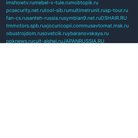
imshowtv.ru
mebel-v-tule.ru
mobtopik.ru
pcsecurity.net.ru
tool-sib.ru
multimetrunit.ru
sp-tour.ru
fan-cs.ru
santeh-russia.ru
symbian9.net.ru
DSHAIR.RU
tmmotors.spb.ru
xjocuricopii.com
musavtomat.msk.ru
obustrojdom.ru
sovetcik.ru
ybaranovskaya.ru
ppknews.ru
cult-alshei.ru
JAPANRUSSIA.RU
proekciyamebel.ru
imper-finans.ru
rim.org.ru
glamourai.ru
brassminus.ru
zabor-pro.ru
ftn.pp.ru
dorogoe58.ru
laimengpacker.ru
kuzova-zapchasti.ru
sageerp.ru
taxodrom.ru
dsrazvitie.ru
hardcity.net.ru
ratinghomegames.ru
topservice25.ru
gubernyan.ru
gtglasslined.ru
ii4.ru
tssport.spb.ru
andorra24.com
blackwallstreet.ru
oboimos.ru
optim-doors.com.ru
ikuch.ru
nycr.org.ru
npa21.ru
vremya-ch.spb.ru
desert000.ru
ivtorgi.ru
ifiori.ru
catalog-statei.ru
dcv.org.ru
spetsmaster174.ru
ipkameryhiseeu.ru
dum26.ru
ruspol.spb.ru
fr-opendp.ru
kam-solnyshko.ru
cheyenne-arapaho.ru
sevzapmetal.spb.ru