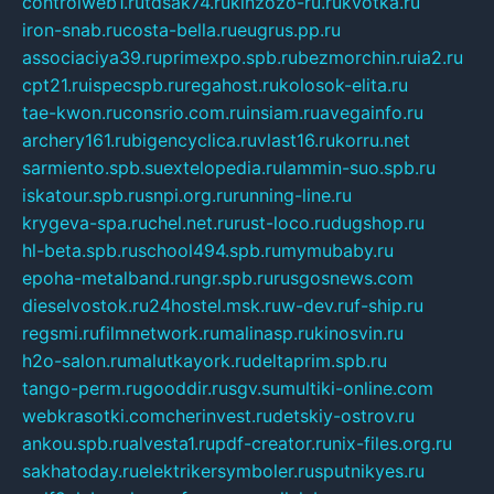
controlweb1.ru
tdsak74.ru
kinzozo-ru.ru
kvotka.ru
iron-snab.ru
costa-bella.ru
eugrus.pp.ru
associaciya39.ru
primexpo.spb.ru
bezmorchin.ru
ia2.ru
cpt21.ru
ispecspb.ru
regahost.ru
kolosok-elita.ru
tae-kwon.ru
consrio.com.ru
insiam.ru
avegainfo.ru
archery161.ru
bigencyclica.ru
vlast16.ru
korru.net
sarmiento.spb.su
extelopedia.ru
lammin-suo.spb.ru
iskatour.spb.ru
snpi.org.ru
running-line.ru
krygeva-spa.ru
chel.net.ru
rust-loco.ru
dugshop.ru
hl-beta.spb.ru
school494.spb.ru
mymubaby.ru
epoha-metalband.ru
ngr.spb.ru
rusgosnews.com
dieselvostok.ru
24hostel.msk.ru
w-dev.ru
f-ship.ru
regsmi.ru
filmnetwork.ru
malinasp.ru
kinosvin.ru
h2o-salon.ru
malutkayork.ru
deltaprim.spb.ru
tango-perm.ru
gooddir.ru
sgv.su
multiki-online.com
webkrasotki.com
cherinvest.ru
detskiy-ostrov.ru
ankou.spb.ru
alvesta1.ru
pdf-creator.ru
nix-files.org.ru
sakhatoday.ru
elektrikersymboler.ru
sputnikyes.ru