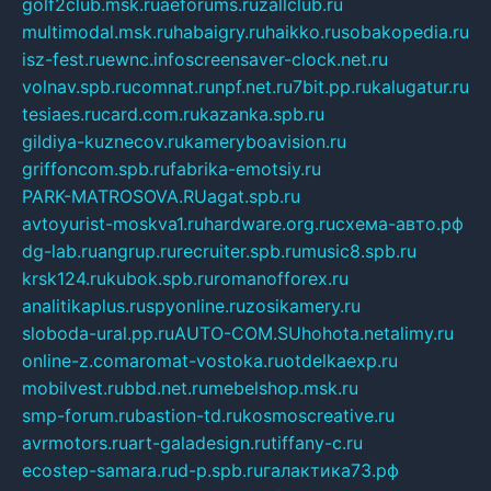
golf2club.msk.ru
aeforums.ru
zallclub.ru
multimodal.msk.ru
habaigry.ru
haikko.ru
sobakopedia.ru
isz-fest.ru
ewnc.info
screensaver-clock.net.ru
volnav.spb.ru
comnat.ru
npf.net.ru
7bit.pp.ru
kalugatur.ru
tesiaes.ru
card.com.ru
kazanka.spb.ru
gildiya-kuznecov.ru
kameryboavision.ru
griffoncom.spb.ru
fabrika-emotsiy.ru
PARK-MATROSOVA.RU
agat.spb.ru
avtoyurist-moskva1.ru
hardware.org.ru
схема-авто.рф
dg-lab.ru
angrup.ru
recruiter.spb.ru
music8.spb.ru
krsk124.ru
kubok.spb.ru
romanofforex.ru
analitikaplus.ru
spyonline.ru
zosikamery.ru
sloboda-ural.pp.ru
AUTO-COM.SU
hohota.net
alimy.ru
online-z.com
aromat-vostoka.ru
otdelkaexp.ru
mobilvest.ru
bbd.net.ru
mebelshop.msk.ru
smp-forum.ru
bastion-td.ru
kosmoscreative.ru
avrmotors.ru
art-galadesign.ru
tiffany-c.ru
ecostep-samara.ru
d-p.spb.ru
галактика73.рф