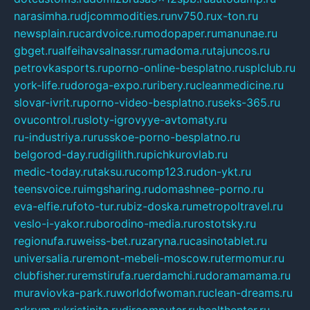
narasimha.ru
djcommodities.ru
nv750.ru
x-ton.ru
newsplain.ru
cardvoice.ru
modopaper.ru
manunae.ru
gbget.ru
alfeihavsalnassr.ru
madoma.ru
tajuncos.ru
petrovkasports.ru
porno-online-besplatno.ru
splclub.ru
york-life.ru
doroga-expo.ru
ribery.ru
cleanmedicine.ru
slovar-ivrit.ru
porno-video-besplatno.ru
seks-365.ru
ovucontrol.ru
sloty-igrovyye-avtomaty.ru
ru-industriya.ru
russkoe-porno-besplatno.ru
belgorod-day.ru
digilith.ru
pichkurovlab.ru
medic-today.ru
taksu.ru
comp123.ru
don-ykt.ru
teensvoice.ru
imgsharing.ru
domashnee-porno.ru
eva-elfie.ru
foto-tur.ru
biz-doska.ru
metropoltravel.ru
veslo-i-yakor.ru
borodino-media.ru
rostotsky.ru
regionufa.ru
weiss-bet.ru
zaryna.ru
casinotablet.ru
universalia.ru
remont-mebeli-moscow.ru
termomur.ru
clubfisher.ru
remstirufa.ru
erdamchi.ru
doramamama.ru
muraviovka-park.ru
worldofwoman.ru
clean-dreams.ru