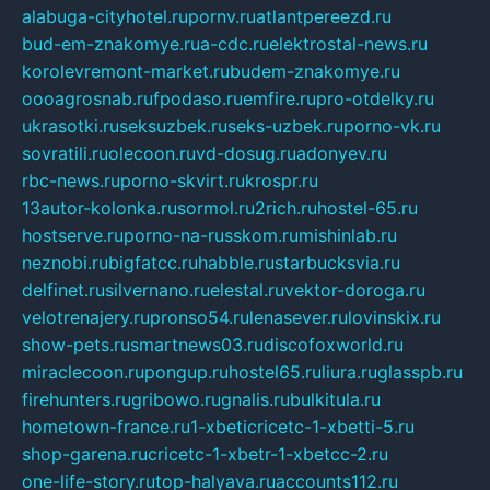
alabuga-cityhotel.ru
pornv.ru
atlantpereezd.ru
bud-em-znakomye.ru
a-cdc.ru
elektrostal-news.ru
korolevremont-market.ru
budem-znakomye.ru
oooagrosnab.ru
fpodaso.ru
emfire.ru
pro-otdelky.ru
ukrasotki.ru
seksuzbek.ru
seks-uzbek.ru
porno-vk.ru
sovratili.ru
olecoon.ru
vd-dosug.ru
adonyev.ru
rbc-news.ru
porno-skvirt.ru
krospr.ru
13autor-kolonka.ru
sormol.ru
2rich.ru
hostel-65.ru
hostserve.ru
porno-na-russkom.ru
mishinlab.ru
neznobi.ru
bigfatcc.ru
habble.ru
starbucksvia.ru
delfinet.ru
silvernano.ru
elestal.ru
vektor-doroga.ru
velotrenajery.ru
pronso54.ru
lenasever.ru
lovinskix.ru
show-pets.ru
smartnews03.ru
discofoxworld.ru
miraclecoon.ru
pongup.ru
hostel65.ru
liura.ru
glasspb.ru
firehunters.ru
gribowo.ru
gnalis.ru
bulkitula.ru
hometown-france.ru
1-xbeticricetc-1-xbetti-5.ru
shop-garena.ru
cricetc-1-xbetr-1-xbetcc-2.ru
one-life-story.ru
top-halyava.ru
accounts112.ru