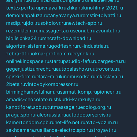
arkrym.ru
kristinita.ru
dircomputer.ru
healthenter.ru
textexperts.ru
pivnaya-kruzhka.ru
kinofilmy-2021.ru
demolalapaluza.ru
tanyavanya.ru
remstir-tolyatti.ru
msdip.ru
jdol.ru
sokolovr.ru
newtech-spb.ru
rezemkleim.ru
massage-tai.ru
seonub.ru
zvonitut.ru
biolisichka24.ru
mncraft-download.ru
algoritm-sistema.ru
godflesh.ru
ru-industria.ru
zebra-tlt.ru
okna-proficom.ru
erynok.ru
onlinekinospace.ru
startupstudio-fefu.ru
zarges-ru.ru
gegenjustizunrecht.ru
autobalashov.ru
utrovortu.ru
spiski-firm.ru
elara-m.ru
kinomusorka.ru
mkcslava.ru
2bets.ru
vintovoykompressor.ru
birminghamvsfulham.ru
sarmat-komp.ru
pioneeri.ru
amadis-chocolate.ru
shkurki-karakulya.ru
kanotiforet.spb.ru
tutmassage.ru
ecolog.org.ru
praga.spb.ru
falcorussia.ru
autodoctorservis.ru
kamertondom.spb.ru
net-life.net.ru
avto-vozim.ru
sakhcamera.ru
alliance-electro.spb.ru
stroyavt.ru