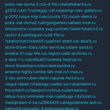
poka-vse-doma-2.ru
3-d-file.ru
hahahaharms.ru
g2012.ru
tst-1.ru
shaggy-cat.ru
opsmgr.ru
ev-gallery.ru
g-2012.ru
ops-mgr.ru
accounts-112.ru
csm-demo.ru
poka-vse-doma2.ru
airgungames.ru
allseo-host.ru
tehosmotre.ru
varieta-yug.ru
cricetc1xbetr1xbetcc2.ru
raytor-d.ru
atillagunn.ru
3d-file.ru
1xbeticricetc1xbetti5.ru
uafoot-statti.ru
e-abis1c.ru
store-brawl-stars.ru
kts-services.ru
dark-sand.ru
sindika-01.ru
sp-life.ru
x-legion.ru
sib-archives.ru
e-abis-1-c.ru
sindika01.ru
venda-festival.ru
store-brawlstars.ru
dooraleksandria.ru
antenna-highly.ru
mine-lab-msk.ru
1-mus.ru
3-sex-porn.ru
ban-damn.ru
purse-factory.ru
viagra-tablet.ru
fasbags.ru
adler-jun.ru
bandamn.ru
fincontech.ru
3sexporn.ru
1mus.ru
darksand.ru
rebus-toys.ru
minelab-msk.ru
alabuga-cityhotel.ru
medsprawo-4-ka.ru
2864420.ru
blagodarenie-spb.ru
zajmy24.ru
tovudyi-4-kuhnyanazakaz.ru