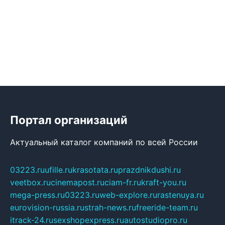
Портал организаций
Актуальный каталог компаний по всей России
03223.ru
ufille.ru
krasotata.ru
prazdnikdushi.ru
veetbox.ru
cinemapost.ru
ciam-fr.ru
kraft-you.ru
mega-press.ru
03223.ru
web-explore.ru
rastenuya.ru
eurovision-russia.ru
strah-news.ru
freeride-team.ru
itrack-24.ru
sexshopexpress.ru
autostudiopro.ru