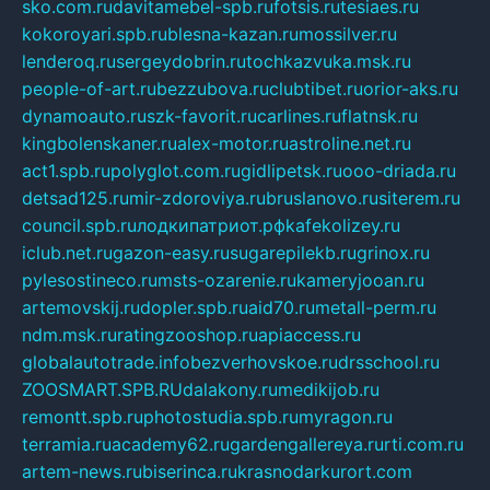
sko.com.ru
davitamebel-spb.ru
fotsis.ru
tesiaes.ru
kokoroyari.spb.ru
blesna-kazan.ru
mossilver.ru
lenderoq.ru
sergeydobrin.ru
tochkazvuka.msk.ru
people-of-art.ru
bezzubova.ru
clubtibet.ru
orior-aks.ru
dynamoauto.ru
szk-favorit.ru
carlines.ru
flatnsk.ru
kingbolenskaner.ru
alex-motor.ru
astroline.net.ru
act1.spb.ru
polyglot.com.ru
gidlipetsk.ru
ooo-driada.ru
detsad125.ru
mir-zdoroviya.ru
bruslanovo.ru
siterem.ru
council.spb.ru
лодкипатриот.рф
kafekolizey.ru
iclub.net.ru
gazon-easy.ru
sugarepilekb.ru
grinox.ru
pylesostineco.ru
msts-ozarenie.ru
kameryjooan.ru
artemovskij.ru
dopler.spb.ru
aid70.ru
metall-perm.ru
ndm.msk.ru
ratingzooshop.ru
apiaccess.ru
globalautotrade.info
bezverhovskoe.ru
drsschool.ru
ZOOSMART.SPB.RU
dalakony.ru
medikijob.ru
remontt.spb.ru
photostudia.spb.ru
myragon.ru
terramia.ru
academy62.ru
gardengallereya.ru
rti.com.ru
artem-news.ru
biserinca.ru
krasnodarkurort.com