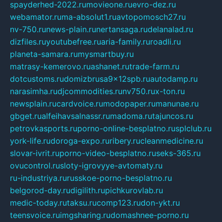
spayderhed-2022.ru
movieone.ru
evro-dez.ru
webamator.ru
ma-absolut1.ru
avtopomosch27.ru
nv-750.ru
news-plain.ru
nertansaga.ru
delanalad.ru
dizfiles.ru
youtubefree.ru
aria-family.ru
roadli.ru
planeta-samara.ru
mysmartbuy.ru
matrasy-kemerovo.ru
ashanet.ru
trade-farm.ru
dotcustoms.ru
domizbrusa9x12spb.ru
autodamp.ru
narasimha.ru
djcommodities.ru
nv750.ru
x-ton.ru
newsplain.ru
cardvoice.ru
modopaper.ru
manunae.ru
gbget.ru
alfeihavsalnassr.ru
madoma.ru
tajuncos.ru
petrovkasports.ru
porno-online-besplatno.ru
splclub.ru
york-life.ru
doroga-expo.ru
ribery.ru
cleanmedicine.ru
slovar-ivrit.ru
porno-video-besplatno.ru
seks-365.ru
ovucontrol.ru
sloty-igrovyye-avtomaty.ru
ru-industriya.ru
russkoe-porno-besplatno.ru
belgorod-day.ru
digilith.ru
pichkurovlab.ru
medic-today.ru
taksu.ru
comp123.ru
don-ykt.ru
teensvoice.ru
imgsharing.ru
domashnee-porno.ru