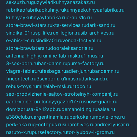
seksuzb.ru
guzywia4kuhnyanazakaz.ru
fabrikaofabrikaokuhny.ru
kuhnyaekuhnyaafabrika.ru
kuhnyaykuhnyayfabrika.ru
e-abis1c.ru
store-brawl-stars.ru
kts-services.ru
dark-sand.ru
sindika-01.ru
sp-life.ru
x-legion.ru
sib-archives.ru
e-abis-1-c.ru
sindika01.ru
venda-festival.ru
store-brawlstars.ru
dooraleksandria.ru
antenna-highly.ru
mine-lab-msk.ru
1-mus.ru
3-sex-porn.ru
ban-damn.ru
purse-factory.ru
viagra-tablet.ru
fasbags.ru
adler-jun.ru
bandamn.ru
fincontech.ru
3sexporn.ru
1mus.ru
darksand.ru
rebus-toys.ru
minelab-msk.ru
rtdco.ru
seo-prodvizhenie-sajtov-stroitelnyh-kompanij.ru
card-voice.ru
rulonnyygazon177.ru
snow-guard.ru
domizbrusa-9x12spb.ru
demaholding.ru
aalse.ru
a380club.ru
argentinamia.ru
perkoka.ru
movie-one.ru
perk-oka.ru
g-octopus.ru
sibarchives.ru
andreislyusar.ru
naruto-x.ru
pursefactory.ru
tor-lyubov-i-grom.ru