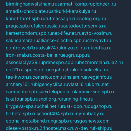
birminghamvsfulham.ru
sarmat-komp.ru
pioneeri.ru
amadis-chocolate.ru
shkurki-karakulya.ru
kanotiforet.spb.ru
tutmassage.ru
ecolog.org.ru
praga.spb.ru
falcorussia.ru
autodoctorservis.ru
kamertondom.spb.ru
net-life.net.ru
avto-vozim.ru
sakhcamera.ru
alliance-electro.spb.ru
stroyavt.ru
controlweb1.ru
tdsak74.ru
kinzozo-ru.ru
kvotka.ru
iron-snab.ru
costa-bella.ru
eugrus.pp.ru
associaciya39.ru
primexpo.spb.ru
bezmorchin.ru
ia2.ru
cpt21.ru
ispecspb.ru
regahost.ru
kolosok-elita.ru
tae-kwon.ru
consrio.com.ru
insiam.ru
avegainfo.ru
archery161.ru
bigencyclica.ru
vlast16.ru
korru.net
sarmiento.spb.su
extelopedia.ru
lammin-suo.spb.ru
iskatour.spb.ru
snpi.org.ru
running-line.ru
krygeva-spa.ru
chel.net.ru
rust-loco.ru
dugshop.ru
hl-beta.spb.ru
school494.spb.ru
mymubaby.ru
epoha-metalband.ru
ngr.spb.ru
rusgosnews.com
dieselvostok.ru
24hostel.msk.ru
w-dev.ru
f-ship.ru