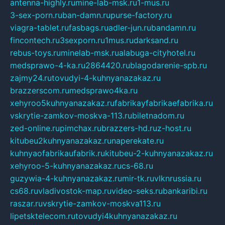
antenna-highly.ru
mine-lab-msk.ru
1-mus.ru
3-sex-porn.ru
ban-damn.ru
purse-factory.ru
viagra-tablet.ru
fasbags.ru
adler-jun.ru
bandamn.ru
fincontech.ru
3sexporn.ru
1mus.ru
darksand.ru
rebus-toys.ru
minelab-msk.ru
alabuga-cityhotel.ru
medsprawo-4-ka.ru
2864420.ru
blagodarenie-spb.ru
zajmy24.ru
tovudyi-4-kuhnyanazakaz.ru
brazzerscom.ru
medsprawo4ka.ru
xehyroo5kuhnyanazakaz.ru
fabrikayfabrikaefabrika.ru
vskrytie-zamkov-moskva-113.ru
biletnadom.ru
zed-online.ru
pimchax.ru
brazzers-hd.ru
z-host.ru
kitubeu2kuhnyanazakaz.ru
naperekate.ru
kuhnyaofabrikaufabrik.ru
kitubeu-2-kuhnyanazakaz.ru
xehyroo-5-kuhnyanazakaz.ru
cs-68.ru
guzywia-4-kuhnyanazakaz.ru
mir-tk.ru
vlknrussia.ru
cs68.ru
vladivostok-map.ru
video-seks.ru
bankaribi.ru
raszar.ru
vskrytie-zamkov-moskva113.ru
lipetsktelecom.ru
tovudyi4kuhnyanazakaz.ru