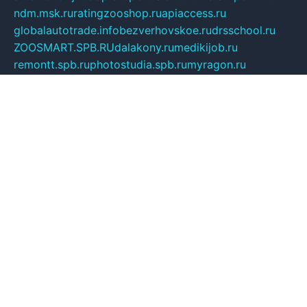
ndm.msk.ru
ratingzooshop.ru
apiaccess.ru
globalautotrade.info
bezverhovskoe.ru
drsschool.ru
ZOOSMART.SPB.RU
dalakony.ru
medikijob.ru
remontt.spb.ru
photostudia.spb.ru
myragon.ru
terramia.ru
academy62.ru
gardengallereya.ru
rti.com.ru
artem-news.ru
biserinca.ru
krasnodarkurort.com
imshowtv.ru
mebel-v-tule.ru
mobtopik.ru
pcsecurity.net.ru
tool-sib.ru
multimetrunit.ru
sp-tour.ru
fan-cs.ru
santeh-russia.ru
symbian9.net.ru
DSHAIR.RU
tmmotors.spb.ru
xjocuricopii.com
musavtomat.msk.ru
obustrojdom.ru
sovetcik.ru
ybaranovskaya.ru
ppknews.ru
cult-alshei.ru
JAPANRUSSIA.RU
proekciyamebel.ru
imper-finans.ru
rim.org.ru
glamourai.ru
brassminus.ru
zabor-pro.ru
ftn.pp.ru
dorogoe58.ru
laimengpacker.ru
kuzova-zapchasti.ru
sageerp.ru
taxodrom.ru
dsrazvitie.ru
hardcity.net.ru
ratinghomegames.ru
topservice25.ru
gubernyan.ru
gtglasslined.ru
ii4.ru
tssport.spb.ru
andorra24.com