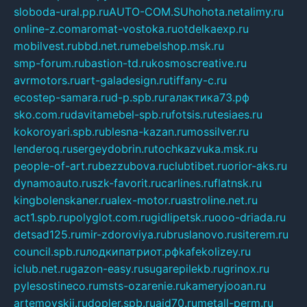
sloboda-ural.pp.ru
AUTO-COM.SU
hohota.net
alimy.ru
online-z.com
aromat-vostoka.ru
otdelkaexp.ru
mobilvest.ru
bbd.net.ru
mebelshop.msk.ru
smp-forum.ru
bastion-td.ru
kosmoscreative.ru
avrmotors.ru
art-galadesign.ru
tiffany-c.ru
ecostep-samara.ru
d-p.spb.ru
галактика73.рф
sko.com.ru
davitamebel-spb.ru
fotsis.ru
tesiaes.ru
kokoroyari.spb.ru
blesna-kazan.ru
mossilver.ru
lenderoq.ru
sergeydobrin.ru
tochkazvuka.msk.ru
people-of-art.ru
bezzubova.ru
clubtibet.ru
orior-aks.ru
dynamoauto.ru
szk-favorit.ru
carlines.ru
flatnsk.ru
kingbolenskaner.ru
alex-motor.ru
astroline.net.ru
act1.spb.ru
polyglot.com.ru
gidlipetsk.ru
ooo-driada.ru
detsad125.ru
mir-zdoroviya.ru
bruslanovo.ru
siterem.ru
council.spb.ru
лодкипатриот.рф
kafekolizey.ru
iclub.net.ru
gazon-easy.ru
sugarepilekb.ru
grinox.ru
pylesostineco.ru
msts-ozarenie.ru
kameryjooan.ru
artemovskij.ru
dopler.spb.ru
aid70.ru
metall-perm.ru