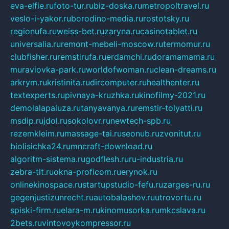
eva-elfie.ru
foto-tur.ru
biz-doska.ru
metropoltravel.ru
veslo-i-yakor.ru
borodino-media.ru
rostotsky.ru
regionufa.ru
weiss-bet.ru
zaryna.ru
casinotablet.ru
universalia.ru
remont-mebeli-moscow.ru
termomur.ru
clubfisher.ru
remstirufa.ru
erdamchi.ru
doramamama.ru
muraviovka-park.ru
worldofwoman.ru
clean-dreams.ru
arkrym.ru
kristinita.ru
dircomputer.ru
healthenter.ru
textexperts.ru
pivnaya-kruzhka.ru
kinofilmy-2021.ru
demolalapaluza.ru
tanyavanya.ru
remstir-tolyatti.ru
msdip.ru
jdol.ru
sokolovr.ru
newtech-spb.ru
rezemkleim.ru
massage-tai.ru
seonub.ru
zvonitut.ru
biolisichka24.ru
mncraft-download.ru
algoritm-sistema.ru
godflesh.ru
ru-industria.ru
zebra-tlt.ru
okna-proficom.ru
erynok.ru
onlinekinospace.ru
startupstudio-fefu.ru
zarges-ru.ru
gegenjustizunrecht.ru
autobalashov.ru
utrovortu.ru
spiski-firm.ru
elara-m.ru
kinomusorka.ru
mkcslava.ru
2bets.ru
vintovoykompressor.ru