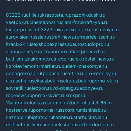
03223.ru
ufille.ru
krasotata.ru
prazdnikdushi.ru
veetbox.ru
cinemapost.ru
ciam-fr.ru
kraft-you.ru
mega-press.ru
03223.ru
web-explore.ru
rastenuya.ru
eurovision-russia.ru
strah-news.ru
freeride-team.ru
itrack-24.ru
sexshopexpress.ru
autostudiopro.ru
alabuga-cityhotel.ru
pornv.ru
atlantpereezd.ru
bud-em-znakomye.ru
a-cdc.ru
elektrostal-news.ru
korolevremont-market.ru
budem-znakomye.ru
oooagrosnab.ru
fpodaso.ru
emfire.ru
pro-otdelky.ru
ukrasotki.ru
seksuzbek.ru
seks-uzbek.ru
porno-vk.ru
sovratili.ru
olecoon.ru
vd-dosug.ru
adonyev.ru
rbc-news.ru
porno-skvirt.ru
krospr.ru
13autor-kolonka.ru
sormol.ru
2rich.ru
hostel-65.ru
hostserve.ru
porno-na-russkom.ru
mishinlab.ru
neznobi.ru
bigfatcc.ru
habble.ru
starbucksvia.ru
delfinet.ru
silvernano.ru
elestal.ru
vektor-doroga.ru