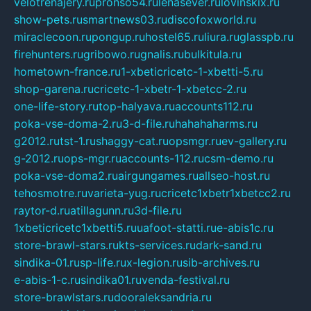
velotrenajery.ru
pronso54.ru
lenasever.ru
lovinskix.ru
show-pets.ru
smartnews03.ru
discofoxworld.ru
miraclecoon.ru
pongup.ru
hostel65.ru
liura.ru
glasspb.ru
firehunters.ru
gribowo.ru
gnalis.ru
bulkitula.ru
hometown-france.ru
1-xbeticricetc-1-xbetti-5.ru
shop-garena.ru
cricetc-1-xbetr-1-xbetcc-2.ru
one-life-story.ru
top-halyava.ru
accounts112.ru
poka-vse-doma-2.ru
3-d-file.ru
hahahaharms.ru
g2012.ru
tst-1.ru
shaggy-cat.ru
opsmgr.ru
ev-gallery.ru
g-2012.ru
ops-mgr.ru
accounts-112.ru
csm-demo.ru
poka-vse-doma2.ru
airgungames.ru
allseo-host.ru
tehosmotre.ru
varieta-yug.ru
cricetc1xbetr1xbetcc2.ru
raytor-d.ru
atillagunn.ru
3d-file.ru
1xbeticricetc1xbetti5.ru
uafoot-statti.ru
e-abis1c.ru
store-brawl-stars.ru
kts-services.ru
dark-sand.ru
sindika-01.ru
sp-life.ru
x-legion.ru
sib-archives.ru
e-abis-1-c.ru
sindika01.ru
venda-festival.ru
store-brawlstars.ru
dooraleksandria.ru