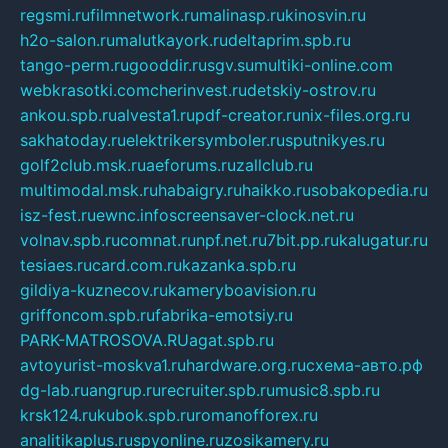
regsmi.ru
filmnetwork.ru
malinasp.ru
kinosvin.ru
h2o-salon.ru
malutkayork.ru
deltaprim.spb.ru
tango-perm.ru
gooddir.ru
sgv.su
multiki-online.com
webkrasotki.com
cherinvest.ru
detskiy-ostrov.ru
ankou.spb.ru
alvesta1.ru
pdf-creator.ru
nix-files.org.ru
sakhatoday.ru
elektrikersymboler.ru
sputnikyes.ru
golf2club.msk.ru
aeforums.ru
zallclub.ru
multimodal.msk.ru
habaigry.ru
haikko.ru
sobakopedia.ru
isz-fest.ru
ewnc.info
screensaver-clock.net.ru
volnav.spb.ru
comnat.ru
npf.net.ru
7bit.pp.ru
kalugatur.ru
tesiaes.ru
card.com.ru
kazanka.spb.ru
gildiya-kuznecov.ru
kameryboavision.ru
griffoncom.spb.ru
fabrika-emotsiy.ru
PARK-MATROSOVA.RU
agat.spb.ru
avtoyurist-moskva1.ru
hardware.org.ru
схема-авто.рф
dg-lab.ru
angrup.ru
recruiter.spb.ru
music8.spb.ru
krsk124.ru
kubok.spb.ru
romanofforex.ru
analitikaplus.ru
spyonline.ru
zosikamery.ru