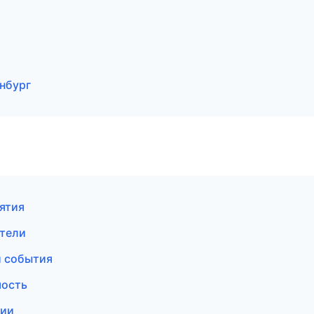
инбург
ятия
ители
и события
мость
сии