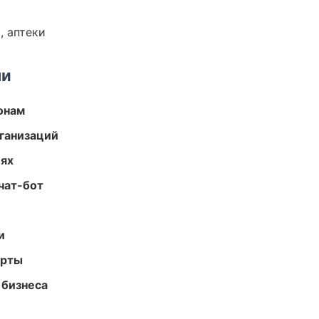
, аптеки
ми
онам
ганизаций
иях
чат-бот
и
арты
 бизнеса