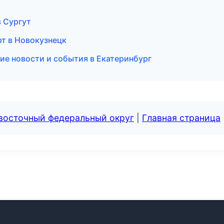
в Сургут
рт в Новокузнецк
кие новости и события в Екатеринбург
евосточный федеральный округ
|
Главная страница