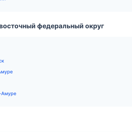
евосточный федеральный округ
ск
Амуре
а-Амуре