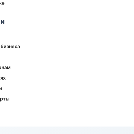
ке
ми
 бизнеса
онам
иях
и
арты