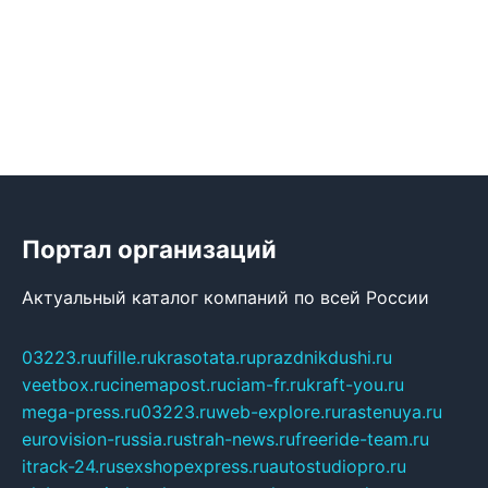
Портал организаций
Актуальный каталог компаний по всей России
03223.ru
ufille.ru
krasotata.ru
prazdnikdushi.ru
veetbox.ru
cinemapost.ru
ciam-fr.ru
kraft-you.ru
mega-press.ru
03223.ru
web-explore.ru
rastenuya.ru
eurovision-russia.ru
strah-news.ru
freeride-team.ru
itrack-24.ru
sexshopexpress.ru
autostudiopro.ru