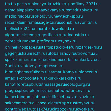
textexperts.ru
pivnaya-kruzhka.ru
kinofilmy-2021.ru
demolalapaluza.ru
tanyavanya.ru
remstir-tolyatti.ru
msdip.ru
jdol.ru
sokolovr.ru
newtech-spb.ru
rezemkleim.ru
massage-tai.ru
seonub.ru
zvonitut.ru
biolisichka24.ru
mncraft-download.ru
algoritm-sistema.ru
godflesh.ru
ru-industria.ru
zebra-tlt.ru
okna-proficom.ru
erynok.ru
onlinekinospace.ru
startupstudio-fefu.ru
zarges-ru.ru
gegenjustizunrecht.ru
autobalashov.ru
utrovortu.ru
spiski-firm.ru
elara-m.ru
kinomusorka.ru
mkcslava.ru
2bets.ru
vintovoykompressor.ru
birminghamvsfulham.ru
sarmat-komp.ru
pioneeri.ru
amadis-chocolate.ru
shkurki-karakulya.ru
kanotiforet.spb.ru
tutmassage.ru
ecolog.org.ru
praga.spb.ru
falcorussia.ru
autodoctorservis.ru
kamertondom.spb.ru
net-life.net.ru
avto-vozim.ru
sakhcamera.ru
alliance-electro.spb.ru
stroyavt.ru
controlweb1.ru
tdsak74.ru
kinzozo-ru.ru
kvotka.ru