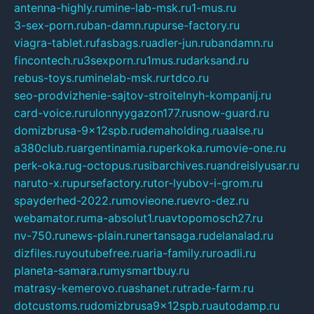
antenna-highly.ru
mine-lab-msk.ru
1-mus.ru
3-sex-porn.ru
ban-damn.ru
purse-factory.ru
viagra-tablet.ru
fasbags.ru
adler-jun.ru
bandamn.ru
fincontech.ru
3sexporn.ru
1mus.ru
darksand.ru
rebus-toys.ru
minelab-msk.ru
rtdco.ru
seo-prodvizhenie-sajtov-stroitelnyh-kompanij.ru
card-voice.ru
rulonnyygazon177.ru
snow-guard.ru
domizbrusa-9x12spb.ru
demaholding.ru
aalse.ru
a380club.ru
argentinamia.ru
perkoka.ru
movie-one.ru
perk-oka.ru
g-octopus.ru
sibarchives.ru
andreislyusar.ru
naruto-x.ru
pursefactory.ru
tor-lyubov-i-grom.ru
spayderhed-2022.ru
movieone.ru
evro-dez.ru
webamator.ru
ma-absolut1.ru
avtopomosch27.ru
nv-750.ru
news-plain.ru
nertansaga.ru
delanalad.ru
dizfiles.ru
youtubefree.ru
aria-family.ru
roadli.ru
planeta-samara.ru
mysmartbuy.ru
matrasy-kemerovo.ru
ashanet.ru
trade-farm.ru
dotcustoms.ru
domizbrusa9x12spb.ru
autodamp.ru