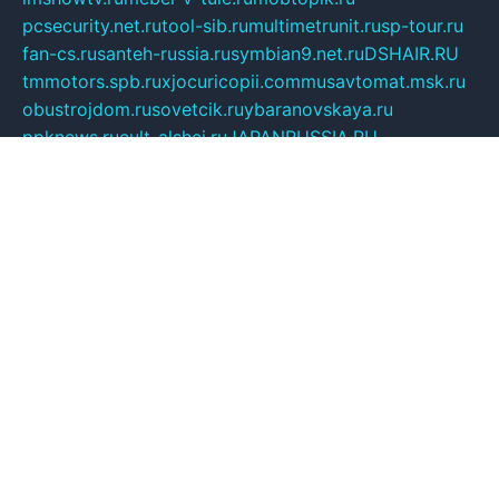
pcsecurity.net.ru
tool-sib.ru
multimetrunit.ru
sp-tour.ru
fan-cs.ru
santeh-russia.ru
symbian9.net.ru
DSHAIR.RU
tmmotors.spb.ru
xjocuricopii.com
musavtomat.msk.ru
obustrojdom.ru
sovetcik.ru
ybaranovskaya.ru
ppknews.ru
cult-alshei.ru
JAPANRUSSIA.RU
proekciyamebel.ru
imper-finans.ru
rim.org.ru
glamourai.ru
brassminus.ru
zabor-pro.ru
ftn.pp.ru
dorogoe58.ru
laimengpacker.ru
kuzova-zapchasti.ru
sageerp.ru
taxodrom.ru
dsrazvitie.ru
hardcity.net.ru
ratinghomegames.ru
topservice25.ru
gubernyan.ru
gtglasslined.ru
ii4.ru
tssport.spb.ru
andorra24.com
blackwallstreet.ru
oboimos.ru
optim-doors.com.ru
ikuch.ru
nycr.org.ru
npa21.ru
vremya-ch.spb.ru
desert000.ru
ivtorgi.ru
ifiori.ru
catalog-statei.ru
dcv.org.ru
spetsmaster174.ru
ipkameryhiseeu.ru
dum26.ru
ruspol.spb.ru
fr-opendp.ru
kam-solnyshko.ru
cheyenne-arapaho.ru
sevzapmetal.spb.ru