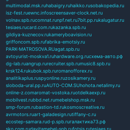
multimodal.msk.ru
habaigry.ru
haikko.ru
sobakopedia.ru
isz-fest.ru
ewnc.info
screensaver-clock.net.ru
volnav.spb.ru
comnat.ru
npf.net.ru
7bit.pp.ru
kalugatur.ru
tesiaes.ru
card.com.ru
kazanka.spb.ru
gildiya-kuznecov.ru
kameryboavision.ru
griffoncom.spb.ru
fabrika-emotsiy.ru
PARK-MATROSOVA.RU
agat.spb.ru
avtoyurist-moskva1.ru
hardware.org.ru
схема-авто.рф
dg-lab.ru
angrup.ru
recruiter.spb.ru
music8.spb.ru
krsk124.ru
kubok.spb.ru
romanofforex.ru
analitikaplus.ru
spyonline.ru
zosikamery.ru
sloboda-ural.pp.ru
AUTO-COM.SU
hohota.net
alimy.ru
online-z.com
aromat-vostoka.ru
otdelkaexp.ru
mobilvest.ru
bbd.net.ru
mebelshop.msk.ru
smp-forum.ru
bastion-td.ru
kosmoscreative.ru
avrmotors.ru
art-galadesign.ru
tiffany-c.ru
ecostep-samara.ru
d-p.spb.ru
галактика73.рф
sko.com.ru
davitamebel-spb.ru
fotsis.ru
tesiaes.ru