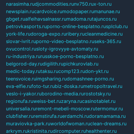
narasimha.ru
djcommodities.ru
nv750.ru
x-ton.ru
newsplain.ru
cardvoice.ru
modopaper.ru
manunae.ru
gbget.ru
alfeihavsalnassr.ru
madoma.ru
tajuncos.ru
petrovkasports.ru
porno-online-besplatno.ru
splclub.ru
york-life.ru
doroga-expo.ru
ribery.ru
cleanmedicine.ru
slovar-ivrit.ru
porno-video-besplatno.ru
seks-365.ru
ovucontrol.ru
sloty-igrovyye-avtomaty.ru
ru-industriya.ru
russkoe-porno-besplatno.ru
belgorod-day.ru
digilith.ru
pichkurovlab.ru
medic-today.ru
taksu.ru
comp123.ru
don-ykt.ru
teensvoice.ru
imgsharing.ru
domashnee-porno.ru
eva-elfie.ru
foto-tur.ru
biz-doska.ru
metropoltravel.ru
veslo-i-yakor.ru
borodino-media.ru
rostotsky.ru
regionufa.ru
weiss-bet.ru
zaryna.ru
casinotablet.ru
universalia.ru
remont-mebeli-moscow.ru
termomur.ru
clubfisher.ru
remstirufa.ru
erdamchi.ru
doramamama.ru
muraviovka-park.ru
worldofwoman.ru
clean-dreams.ru
arkrym.ru
kristinita.ru
dircomputer.ru
healthenter.ru