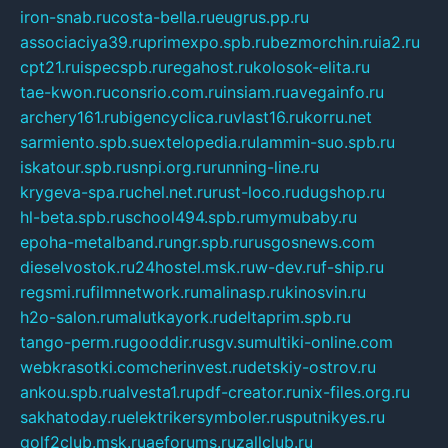
iron-snab.ru
costa-bella.ru
eugrus.pp.ru
associaciya39.ru
primexpo.spb.ru
bezmorchin.ru
ia2.ru
cpt21.ru
ispecspb.ru
regahost.ru
kolosok-elita.ru
tae-kwon.ru
consrio.com.ru
insiam.ru
avegainfo.ru
archery161.ru
bigencyclica.ru
vlast16.ru
korru.net
sarmiento.spb.su
extelopedia.ru
lammin-suo.spb.ru
iskatour.spb.ru
snpi.org.ru
running-line.ru
krygeva-spa.ru
chel.net.ru
rust-loco.ru
dugshop.ru
hl-beta.spb.ru
school494.spb.ru
mymubaby.ru
epoha-metalband.ru
ngr.spb.ru
rusgosnews.com
dieselvostok.ru
24hostel.msk.ru
w-dev.ru
f-ship.ru
regsmi.ru
filmnetwork.ru
malinasp.ru
kinosvin.ru
h2o-salon.ru
malutkayork.ru
deltaprim.spb.ru
tango-perm.ru
gooddir.ru
sgv.su
multiki-online.com
webkrasotki.com
cherinvest.ru
detskiy-ostrov.ru
ankou.spb.ru
alvesta1.ru
pdf-creator.ru
nix-files.org.ru
sakhatoday.ru
elektrikersymboler.ru
sputnikyes.ru
golf2club.msk.ru
aeforums.ru
zallclub.ru