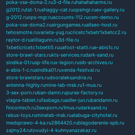
poka-vse-doma-2.ru
3-d-file.ru
hahahaharms.ru
g2012.ru
tst-1.ru
shaggy-cat.ru
opsmgr.ru
ev-gallery.ru
g-2012.ru
ops-mgr.ru
accounts-112.ru
csm-demo.ru
poka-vse-doma2.ru
airgungames.ru
allseo-host.ru
tehosmotre.ru
varieta-yug.ru
cricetc1xbetr1xbetcc2.ru
raytor-d.ru
atillagunn.ru
3d-file.ru
1xbeticricetc1xbetti5.ru
uafoot-statti.ru
e-abis1c.ru
store-brawl-stars.ru
kts-services.ru
dark-sand.ru
sindika-01.ru
sp-life.ru
x-legion.ru
sib-archives.ru
e-abis-1-c.ru
sindika01.ru
venda-festival.ru
store-brawlstars.ru
dooraleksandria.ru
antenna-highly.ru
mine-lab-msk.ru
1-mus.ru
3-sex-porn.ru
ban-damn.ru
purse-factory.ru
viagra-tablet.ru
fasbags.ru
adler-jun.ru
bandamn.ru
fincontech.ru
3sexporn.ru
1mus.ru
darksand.ru
rebus-toys.ru
minelab-msk.ru
alabuga-cityhotel.ru
medsprawo-4-ka.ru
2864420.ru
blagodarenie-spb.ru
zajmy24.ru
tovudyi-4-kuhnyanazakaz.ru