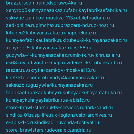
brazzerscom.ru
medsprawo4ka.ru
xehyroo5kuhnyanazakaz.ru
fabrikayfabrikaefabrika.ru
vskrytie-zamkov-moskva-113.ru
biletnadom.ru
zed-online.ru
pimchax.ru
brazzers-hd.ru
z-host.ru
kitubeu2kuhnyanazakaz.ru
naperekate.ru
kuhnyaofabrikaufabrik.ru
kitubeu-2-kuhnyanazakaz.ru
xehyroo-5-kuhnyanazakaz.ru
cs-68.ru
guzywia-4-kuhnyanazakaz.ru
mir-tk.ru
vlknrussia.ru
cs68.ru
vladivostok-map.ru
video-seks.ru
bankaribi.ru
raszar.ru
vskrytie-zamkov-moskva113.ru
lipetsktelecom.ru
tovudyi4kuhnyanazakaz.ru
seksuzb.ru
guzywia4kuhnyanazakaz.ru
fabrikaofabrikaokuhny.ru
kuhnyaekuhnyaafabrika.ru
kuhnyaykuhnyayfabrika.ru
e-abis1c.ru
store-brawl-stars.ru
kts-services.ru
dark-sand.ru
sindika-01.ru
sp-life.ru
x-legion.ru
sib-archives.ru
e-abis-1-c.ru
sindika01.ru
venda-festival.ru
store-brawlstars.ru
dooraleksandria.ru