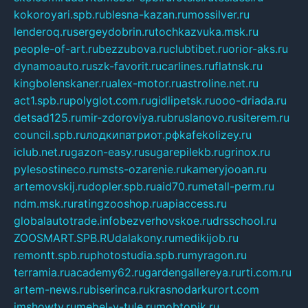
kokoroyari.spb.ru
blesna-kazan.ru
mossilver.ru
lenderoq.ru
sergeydobrin.ru
tochkazvuka.msk.ru
people-of-art.ru
bezzubova.ru
clubtibet.ru
orior-aks.ru
dynamoauto.ru
szk-favorit.ru
carlines.ru
flatnsk.ru
kingbolenskaner.ru
alex-motor.ru
astroline.net.ru
act1.spb.ru
polyglot.com.ru
gidlipetsk.ru
ooo-driada.ru
detsad125.ru
mir-zdoroviya.ru
bruslanovo.ru
siterem.ru
council.spb.ru
лодкипатриот.рф
kafekolizey.ru
iclub.net.ru
gazon-easy.ru
sugarepilekb.ru
grinox.ru
pylesostineco.ru
msts-ozarenie.ru
kameryjooan.ru
artemovskij.ru
dopler.spb.ru
aid70.ru
metall-perm.ru
ndm.msk.ru
ratingzooshop.ru
apiaccess.ru
globalautotrade.info
bezverhovskoe.ru
drsschool.ru
ZOOSMART.SPB.RU
dalakony.ru
medikijob.ru
remontt.spb.ru
photostudia.spb.ru
myragon.ru
terramia.ru
academy62.ru
gardengallereya.ru
rti.com.ru
artem-news.ru
biserinca.ru
krasnodarkurort.com
imshowtv.ru
mebel-v-tule.ru
mobtopik.ru