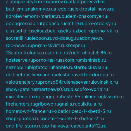
alabuga-cityhotel.ru
pornv.ru
atlantpereezd.ru
bud-em-znakomye.ru
a-cdc.ru
elektrostal-news.ru
korolevremont-market.ru
budem-znakomye.ru
oooagrosnab.ru
fpodaso.ru
emfire.ru
pro-otdelky.ru
ukrasotki.ru
seksuzbek.ru
seks-uzbek.ru
porno-vk.ru
sovratili.ru
olecoon.ru
vd-dosug.ru
adonyev.ru
rbc-news.ru
porno-skvirt.ru
krospr.ru
13autor-kolonka.ru
sormol.ru
2rich.ru
hostel-65.ru
hostserve.ru
porno-na-russkom.ru
mishinlab.ru
neznobi.ru
bigfatcc.ru
habble.ru
starbucksvia.ru
delfinet.ru
silvernano.ru
elestal.ru
vektor-doroga.ru
velotrenajery.ru
pronso54.ru
lenasever.ru
lovinskix.ru
show-pets.ru
smartnews03.ru
discofoxworld.ru
miraclecoon.ru
pongup.ru
hostel65.ru
liura.ru
glasspb.ru
firehunters.ru
gribowo.ru
gnalis.ru
bulkitula.ru
hometown-france.ru
1-xbeticricetc-1-xbetti-5.ru
shop-garena.ru
cricetc-1-xbetr-1-xbetcc-2.ru
one-life-story.ru
top-halyava.ru
accounts112.ru