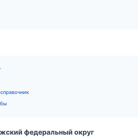
г
 справочник
жбы
лжский федеральный округ