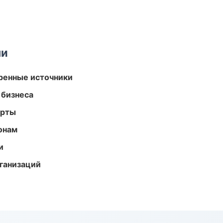
ми
еренные источники
 бизнеса
арты
онам
и
ганизаций