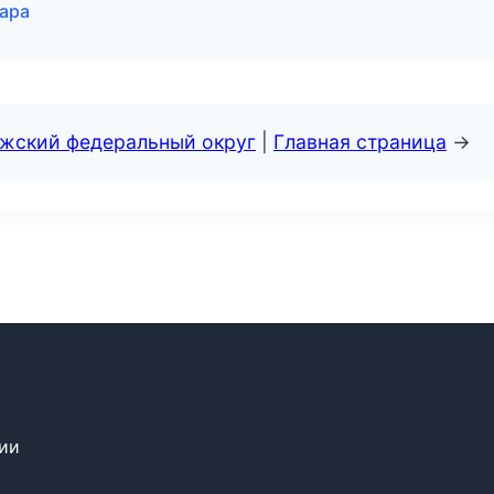
мара
лжский федеральный округ
|
Главная страница
→
сии