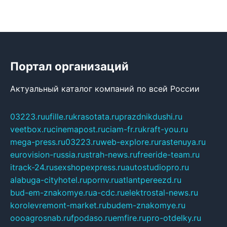
Портал организаций
Актуальный каталог компаний по всей России
03223.ru
ufille.ru
krasotata.ru
prazdnikdushi.ru
veetbox.ru
cinemapost.ru
ciam-fr.ru
kraft-you.ru
mega-press.ru
03223.ru
web-explore.ru
rastenuya.ru
eurovision-russia.ru
strah-news.ru
freeride-team.ru
itrack-24.ru
sexshopexpress.ru
autostudiopro.ru
alabuga-cityhotel.ru
pornv.ru
atlantpereezd.ru
bud-em-znakomye.ru
a-cdc.ru
elektrostal-news.ru
korolevremont-market.ru
budem-znakomye.ru
oooagrosnab.ru
fpodaso.ru
emfire.ru
pro-otdelky.ru