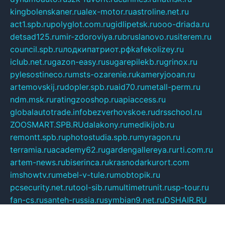
kingbolenskaner.ru
alex-motor.ru
astroline.net.ru
act1.spb.ru
polyglot.com.ru
gidlipetsk.ru
ooo-driada.ru
detsad125.ru
mir-zdoroviya.ru
bruslanovo.ru
siterem.ru
council.spb.ru
лодкипатриот.рф
kafekolizey.ru
iclub.net.ru
gazon-easy.ru
sugarepilekb.ru
grinox.ru
pylesostineco.ru
msts-ozarenie.ru
kameryjooan.ru
artemovskij.ru
dopler.spb.ru
aid70.ru
metall-perm.ru
ndm.msk.ru
ratingzooshop.ru
apiaccess.ru
globalautotrade.info
bezverhovskoe.ru
drsschool.ru
ZOOSMART.SPB.RU
dalakony.ru
medikijob.ru
remontt.spb.ru
photostudia.spb.ru
myragon.ru
terramia.ru
academy62.ru
gardengallereya.ru
rti.com.ru
artem-news.ru
biserinca.ru
krasnodarkurort.com
imshowtv.ru
mebel-v-tule.ru
mobtopik.ru
pcsecurity.net.ru
tool-sib.ru
multimetrunit.ru
sp-tour.ru
fan-cs.ru
santeh-russia.ru
symbian9.net.ru
DSHAIR.RU
tmmotors.spb.ru
xjocuricopii.com
musavtomat.msk.ru
obustrojdom.ru
sovetcik.ru
ybaranovskaya.ru