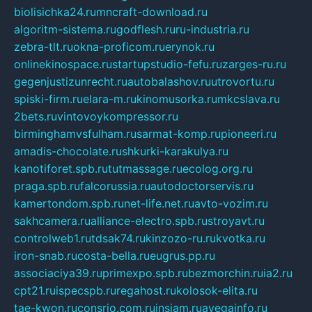
biolisichka24.ru
mncraft-download.ru
algoritm-sistema.ru
godflesh.ru
ru-industria.ru
zebra-tlt.ru
okna-proficom.ru
erynok.ru
onlinekinospace.ru
startupstudio-fefu.ru
zarges-ru.ru
gegenjustizunrecht.ru
autobalashov.ru
utrovortu.ru
spiski-firm.ru
elara-m.ru
kinomusorka.ru
mkcslava.ru
2bets.ru
vintovoykompressor.ru
birminghamvsfulham.ru
sarmat-komp.ru
pioneeri.ru
amadis-chocolate.ru
shkurki-karakulya.ru
kanotiforet.spb.ru
tutmassage.ru
ecolog.org.ru
praga.spb.ru
falcorussia.ru
autodoctorservis.ru
kamertondom.spb.ru
net-life.net.ru
avto-vozim.ru
sakhcamera.ru
alliance-electro.spb.ru
stroyavt.ru
controlweb1.ru
tdsak74.ru
kinzozo-ru.ru
kvotka.ru
iron-snab.ru
costa-bella.ru
eugrus.pp.ru
associaciya39.ru
primexpo.spb.ru
bezmorchin.ru
ia2.ru
cpt21.ru
ispecspb.ru
regahost.ru
kolosok-elita.ru
tae-kwon.ru
consrio.com.ru
insiam.ru
avegainfo.ru