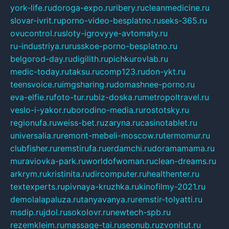
york-life.ru
doroga-expo.ru
ribery.ru
cleanmedicine.ru
slovar-ivrit.ru
porno-video-besplatno.ru
seks-365.ru
ovucontrol.ru
sloty-igrovyye-avtomaty.ru
ru-industriya.ru
russkoe-porno-besplatno.ru
belgorod-day.ru
digilith.ru
pichkurovlab.ru
medic-today.ru
taksu.ru
comp123.ru
don-ykt.ru
teensvoice.ru
imgsharing.ru
domashnee-porno.ru
eva-elfie.ru
foto-tur.ru
biz-doska.ru
metropoltravel.ru
veslo-i-yakor.ru
borodino-media.ru
rostotsky.ru
regionufa.ru
weiss-bet.ru
zaryna.ru
casinotablet.ru
universalia.ru
remont-mebeli-moscow.ru
termomur.ru
clubfisher.ru
remstirufa.ru
erdamchi.ru
doramamama.ru
muraviovka-park.ru
worldofwoman.ru
clean-dreams.ru
arkrym.ru
kristinita.ru
dircomputer.ru
healthenter.ru
textexperts.ru
pivnaya-kruzhka.ru
kinofilmy-2021.ru
demolalapaluza.ru
tanyavanya.ru
remstir-tolyatti.ru
msdip.ru
jdol.ru
sokolovr.ru
newtech-spb.ru
rezemkleim.ru
massage-tai.ru
seonub.ru
zvonitut.ru