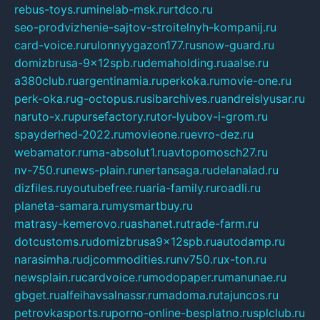
rebus-toys.ru
minelab-msk.ru
rtdco.ru
seo-prodvizhenie-sajtov-stroitelnyh-kompanij.ru
card-voice.ru
rulonnyygazon177.ru
snow-guard.ru
domizbrusa-9x12spb.ru
demaholding.ru
aalse.ru
a380club.ru
argentinamia.ru
perkoka.ru
movie-one.ru
perk-oka.ru
g-octopus.ru
sibarchives.ru
andreislyusar.ru
naruto-x.ru
pursefactory.ru
tor-lyubov-i-grom.ru
spayderhed-2022.ru
movieone.ru
evro-dez.ru
webamator.ru
ma-absolut1.ru
avtopomosch27.ru
nv-750.ru
news-plain.ru
nertansaga.ru
delanalad.ru
dizfiles.ru
youtubefree.ru
aria-family.ru
roadli.ru
planeta-samara.ru
mysmartbuy.ru
matrasy-kemerovo.ru
ashanet.ru
trade-farm.ru
dotcustoms.ru
domizbrusa9x12spb.ru
autodamp.ru
narasimha.ru
djcommodities.ru
nv750.ru
x-ton.ru
newsplain.ru
cardvoice.ru
modopaper.ru
manunae.ru
gbget.ru
alfeihavsalnassr.ru
madoma.ru
tajuncos.ru
petrovkasports.ru
porno-online-besplatno.ru
splclub.ru