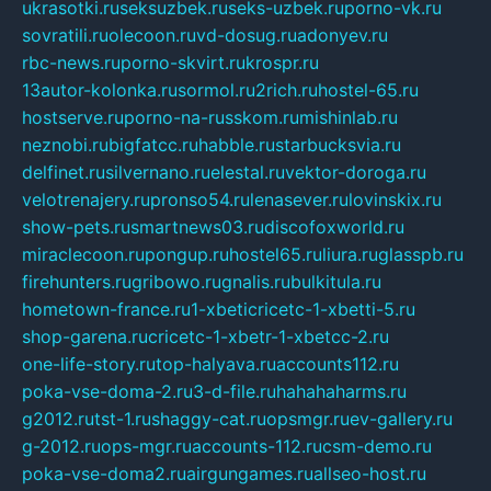
ukrasotki.ru
seksuzbek.ru
seks-uzbek.ru
porno-vk.ru
sovratili.ru
olecoon.ru
vd-dosug.ru
adonyev.ru
rbc-news.ru
porno-skvirt.ru
krospr.ru
13autor-kolonka.ru
sormol.ru
2rich.ru
hostel-65.ru
hostserve.ru
porno-na-russkom.ru
mishinlab.ru
neznobi.ru
bigfatcc.ru
habble.ru
starbucksvia.ru
delfinet.ru
silvernano.ru
elestal.ru
vektor-doroga.ru
velotrenajery.ru
pronso54.ru
lenasever.ru
lovinskix.ru
show-pets.ru
smartnews03.ru
discofoxworld.ru
miraclecoon.ru
pongup.ru
hostel65.ru
liura.ru
glasspb.ru
firehunters.ru
gribowo.ru
gnalis.ru
bulkitula.ru
hometown-france.ru
1-xbeticricetc-1-xbetti-5.ru
shop-garena.ru
cricetc-1-xbetr-1-xbetcc-2.ru
one-life-story.ru
top-halyava.ru
accounts112.ru
poka-vse-doma-2.ru
3-d-file.ru
hahahaharms.ru
g2012.ru
tst-1.ru
shaggy-cat.ru
opsmgr.ru
ev-gallery.ru
g-2012.ru
ops-mgr.ru
accounts-112.ru
csm-demo.ru
poka-vse-doma2.ru
airgungames.ru
allseo-host.ru