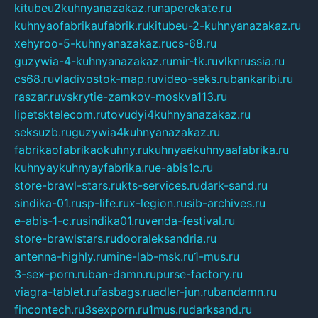
kitubeu2kuhnyanazakaz.ru
naperekate.ru
kuhnyaofabrikaufabrik.ru
kitubeu-2-kuhnyanazakaz.ru
xehyroo-5-kuhnyanazakaz.ru
cs-68.ru
guzywia-4-kuhnyanazakaz.ru
mir-tk.ru
vlknrussia.ru
cs68.ru
vladivostok-map.ru
video-seks.ru
bankaribi.ru
raszar.ru
vskrytie-zamkov-moskva113.ru
lipetsktelecom.ru
tovudyi4kuhnyanazakaz.ru
seksuzb.ru
guzywia4kuhnyanazakaz.ru
fabrikaofabrikaokuhny.ru
kuhnyaekuhnyaafabrika.ru
kuhnyaykuhnyayfabrika.ru
e-abis1c.ru
store-brawl-stars.ru
kts-services.ru
dark-sand.ru
sindika-01.ru
sp-life.ru
x-legion.ru
sib-archives.ru
e-abis-1-c.ru
sindika01.ru
venda-festival.ru
store-brawlstars.ru
dooraleksandria.ru
antenna-highly.ru
mine-lab-msk.ru
1-mus.ru
3-sex-porn.ru
ban-damn.ru
purse-factory.ru
viagra-tablet.ru
fasbags.ru
adler-jun.ru
bandamn.ru
fincontech.ru
3sexporn.ru
1mus.ru
darksand.ru