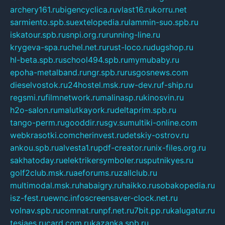
archery161.ru
bigencyclica.ru
vlast16.ru
korru.net
sarmiento.spb.su
extelopedia.ru
lammin-suo.spb.ru
iskatour.spb.ru
snpi.org.ru
running-line.ru
krygeva-spa.ru
chel.net.ru
rust-loco.ru
dugshop.ru
hl-beta.spb.ru
school494.spb.ru
mymubaby.ru
epoha-metalband.ru
ngr.spb.ru
rusgosnews.com
dieselvostok.ru
24hostel.msk.ru
w-dev.ru
f-ship.ru
regsmi.ru
filmnetwork.ru
malinasp.ru
kinosvin.ru
h2o-salon.ru
malutkayork.ru
deltaprim.spb.ru
tango-perm.ru
gooddir.ru
sgv.su
multiki-online.com
webkrasotki.com
cherinvest.ru
detskiy-ostrov.ru
ankou.spb.ru
alvesta1.ru
pdf-creator.ru
nix-files.org.ru
sakhatoday.ru
elektrikersymboler.ru
sputnikyes.ru
golf2club.msk.ru
aeforums.ru
zallclub.ru
multimodal.msk.ru
habaigry.ru
haikko.ru
sobakopedia.ru
isz-fest.ru
ewnc.info
screensaver-clock.net.ru
volnav.spb.ru
comnat.ru
npf.net.ru
7bit.pp.ru
kalugatur.ru
tesiaes.ru
card.com.ru
kazanka.spb.ru