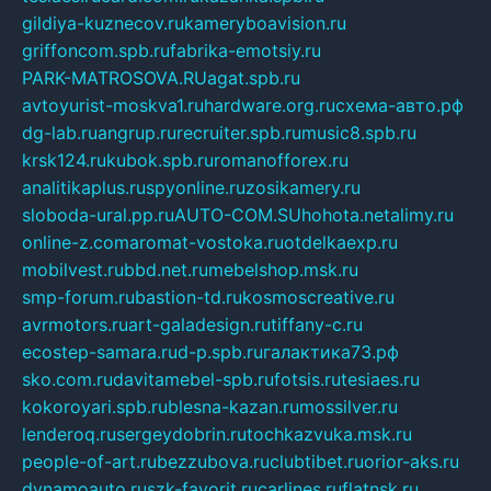
gildiya-kuznecov.ru
kameryboavision.ru
griffoncom.spb.ru
fabrika-emotsiy.ru
PARK-MATROSOVA.RU
agat.spb.ru
avtoyurist-moskva1.ru
hardware.org.ru
схема-авто.рф
dg-lab.ru
angrup.ru
recruiter.spb.ru
music8.spb.ru
krsk124.ru
kubok.spb.ru
romanofforex.ru
analitikaplus.ru
spyonline.ru
zosikamery.ru
sloboda-ural.pp.ru
AUTO-COM.SU
hohota.net
alimy.ru
online-z.com
aromat-vostoka.ru
otdelkaexp.ru
mobilvest.ru
bbd.net.ru
mebelshop.msk.ru
smp-forum.ru
bastion-td.ru
kosmoscreative.ru
avrmotors.ru
art-galadesign.ru
tiffany-c.ru
ecostep-samara.ru
d-p.spb.ru
галактика73.рф
sko.com.ru
davitamebel-spb.ru
fotsis.ru
tesiaes.ru
kokoroyari.spb.ru
blesna-kazan.ru
mossilver.ru
lenderoq.ru
sergeydobrin.ru
tochkazvuka.msk.ru
people-of-art.ru
bezzubova.ru
clubtibet.ru
orior-aks.ru
dynamoauto.ru
szk-favorit.ru
carlines.ru
flatnsk.ru