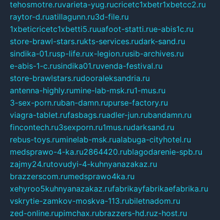
tehosmotre.ru
varieta-yug.ru
cricetc1xbetr1xbetcc2.ru
raytor-d.ru
atillagunn.ru
3d-file.ru
1xbeticricetc1xbetti5.ru
uafoot-statti.ru
e-abis1c.ru
store-brawl-stars.ru
kts-services.ru
dark-sand.ru
sindika-01.ru
sp-life.ru
x-legion.ru
sib-archives.ru
e-abis-1-c.ru
sindika01.ru
venda-festival.ru
store-brawlstars.ru
dooraleksandria.ru
antenna-highly.ru
mine-lab-msk.ru
1-mus.ru
3-sex-porn.ru
ban-damn.ru
purse-factory.ru
viagra-tablet.ru
fasbags.ru
adler-jun.ru
bandamn.ru
fincontech.ru
3sexporn.ru
1mus.ru
darksand.ru
rebus-toys.ru
minelab-msk.ru
alabuga-cityhotel.ru
medsprawo-4-ka.ru
2864420.ru
blagodarenie-spb.ru
zajmy24.ru
tovudyi-4-kuhnyanazakaz.ru
brazzerscom.ru
medsprawo4ka.ru
xehyroo5kuhnyanazakaz.ru
fabrikayfabrikaefabrika.ru
vskrytie-zamkov-moskva-113.ru
biletnadom.ru
zed-online.ru
pimchax.ru
brazzers-hd.ru
z-host.ru