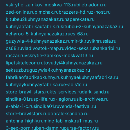
vskrytie-zamkov-moskva-113.ru
biletnadom.ru
zed-online.ru
pimchax.ru
brazzers-hd.ru
z-host.ru
kitubeu2kuhnyanazakaz.ru
naperekate.ru
kuhnyaofabrikaufabrik.ru
kitubeu-2-kuhnyanazakaz.ru
xehyroo-5-kuhnyanazakaz.ru
cs-68.ru
guzywia-4-kuhnyanazakaz.ru
mir-tk.ru
vlknrussia.ru
cs68.ru
vladivostok-map.ru
video-seks.ru
bankaribi.ru
raszar.ru
vskrytie-zamkov-moskva113.ru
lipetsktelecom.ru
tovudyi4kuhnyanazakaz.ru
seksuzb.ru
guzywia4kuhnyanazakaz.ru
fabrikaofabrikaokuhny.ru
kuhnyaekuhnyaafabrika.ru
kuhnyaykuhnyayfabrika.ru
e-abis1c.ru
store-brawl-stars.ru
kts-services.ru
dark-sand.ru
sindika-01.ru
sp-life.ru
x-legion.ru
sib-archives.ru
e-abis-1-c.ru
sindika01.ru
venda-festival.ru
store-brawlstars.ru
dooraleksandria.ru
antenna-highly.ru
mine-lab-msk.ru
1-mus.ru
3-sex-porn.ru
ban-damn.ru
purse-factory.ru