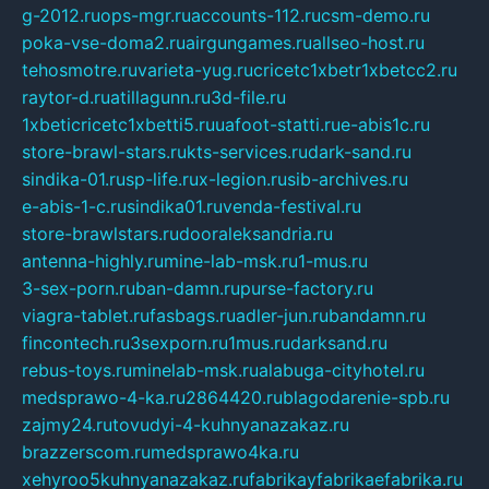
g-2012.ru
ops-mgr.ru
accounts-112.ru
csm-demo.ru
poka-vse-doma2.ru
airgungames.ru
allseo-host.ru
tehosmotre.ru
varieta-yug.ru
cricetc1xbetr1xbetcc2.ru
raytor-d.ru
atillagunn.ru
3d-file.ru
1xbeticricetc1xbetti5.ru
uafoot-statti.ru
e-abis1c.ru
store-brawl-stars.ru
kts-services.ru
dark-sand.ru
sindika-01.ru
sp-life.ru
x-legion.ru
sib-archives.ru
e-abis-1-c.ru
sindika01.ru
venda-festival.ru
store-brawlstars.ru
dooraleksandria.ru
antenna-highly.ru
mine-lab-msk.ru
1-mus.ru
3-sex-porn.ru
ban-damn.ru
purse-factory.ru
viagra-tablet.ru
fasbags.ru
adler-jun.ru
bandamn.ru
fincontech.ru
3sexporn.ru
1mus.ru
darksand.ru
rebus-toys.ru
minelab-msk.ru
alabuga-cityhotel.ru
medsprawo-4-ka.ru
2864420.ru
blagodarenie-spb.ru
zajmy24.ru
tovudyi-4-kuhnyanazakaz.ru
brazzerscom.ru
medsprawo4ka.ru
xehyroo5kuhnyanazakaz.ru
fabrikayfabrikaefabrika.ru