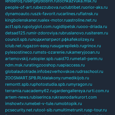
lenderoq.ru
sergeydobrin.ru
tochkazvuka.msk.ru
people-of-art.ru
bezzubova.ru
clubtibet.ru
orior-aks.ru
dynamoauto.ru
szk-favorit.ru
carlines.ru
flatnsk.ru
kingbolenskaner.ru
alex-motor.ru
astroline.net.ru
act1.spb.ru
polyglot.com.ru
gidlipetsk.ru
ooo-driada.ru
detsad125.ru
mir-zdoroviya.ru
bruslanovo.ru
siterem.ru
council.spb.ru
лодкипатриот.рф
kafekolizey.ru
iclub.net.ru
gazon-easy.ru
sugarepilekb.ru
grinox.ru
pylesostineco.ru
msts-ozarenie.ru
kameryjooan.ru
artemovskij.ru
dopler.spb.ru
aid70.ru
metall-perm.ru
ndm.msk.ru
ratingzooshop.ru
apiaccess.ru
globalautotrade.info
bezverhovskoe.ru
drsschool.ru
ZOOSMART.SPB.RU
dalakony.ru
medikijob.ru
remontt.spb.ru
photostudia.spb.ru
myragon.ru
terramia.ru
academy62.ru
gardengallereya.ru
rti.com.ru
artem-news.ru
biserinca.ru
krasnodarkurort.com
imshowtv.ru
mebel-v-tule.ru
mobtopik.ru
pcsecurity.net.ru
tool-sib.ru
multimetrunit.ru
sp-tour.ru