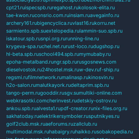
cpt21.ru
ispecspb.ru
regahost.ru
kolosok-elita.ru
tae-kwon.ru
consrio.com.ru
insiam.ru
avegainfo.ru
archery161.ru
bigencyclica.ru
vlast16.ru
korru.net
sarmiento.spb.su
extelopedia.ru
lammin-suo.spb.ru
iskatour.spb.ru
snpi.org.ru
running-line.ru
krygeva-spa.ru
chel.net.ru
rust-loco.ru
dugshop.ru
hl-beta.spb.ru
school494.spb.ru
mymubaby.ru
epoha-metalband.ru
ngr.spb.ru
rusgosnews.com
dieselvostok.ru
24hostel.msk.ru
w-dev.ru
f-ship.ru
regsmi.ru
filmnetwork.ru
malinasp.ru
kinosvin.ru
h2o-salon.ru
malutkayork.ru
deltaprim.spb.ru
tango-perm.ru
gooddir.ru
sgv.su
multiki-online.com
webkrasotki.com
cherinvest.ru
detskiy-ostrov.ru
ankou.spb.ru
alvesta1.ru
pdf-creator.ru
nix-files.org.ru
sakhatoday.ru
elektrikersymboler.ru
sputnikyes.ru
golf2club.msk.ru
aeforums.ru
zallclub.ru
multimodal.msk.ru
habaigry.ru
haikko.ru
sobakopedia.ru