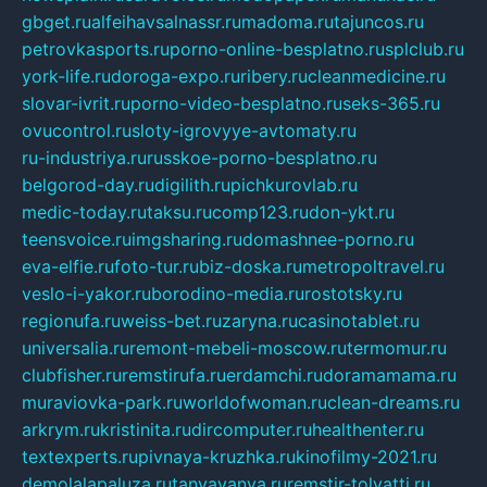
gbget.ru
alfeihavsalnassr.ru
madoma.ru
tajuncos.ru
petrovkasports.ru
porno-online-besplatno.ru
splclub.ru
york-life.ru
doroga-expo.ru
ribery.ru
cleanmedicine.ru
slovar-ivrit.ru
porno-video-besplatno.ru
seks-365.ru
ovucontrol.ru
sloty-igrovyye-avtomaty.ru
ru-industriya.ru
russkoe-porno-besplatno.ru
belgorod-day.ru
digilith.ru
pichkurovlab.ru
medic-today.ru
taksu.ru
comp123.ru
don-ykt.ru
teensvoice.ru
imgsharing.ru
domashnee-porno.ru
eva-elfie.ru
foto-tur.ru
biz-doska.ru
metropoltravel.ru
veslo-i-yakor.ru
borodino-media.ru
rostotsky.ru
regionufa.ru
weiss-bet.ru
zaryna.ru
casinotablet.ru
universalia.ru
remont-mebeli-moscow.ru
termomur.ru
clubfisher.ru
remstirufa.ru
erdamchi.ru
doramamama.ru
muraviovka-park.ru
worldofwoman.ru
clean-dreams.ru
arkrym.ru
kristinita.ru
dircomputer.ru
healthenter.ru
textexperts.ru
pivnaya-kruzhka.ru
kinofilmy-2021.ru
demolalapaluza.ru
tanyavanya.ru
remstir-tolyatti.ru