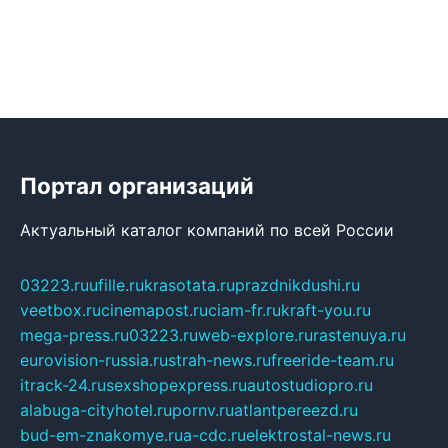
Портал организаций
Актуальный каталог компаний по всей России
03223.ru
ufille.ru
krasotata.ru
prazdnikdushi.ru
veetbox.ru
cinemapost.ru
ciam-fr.ru
kraft-you.ru
mega-press.ru
03223.ru
web-explore.ru
rastenuya.ru
eurovision-russia.ru
strah-news.ru
freeride-team.ru
itrack-24.ru
sexshopexpress.ru
autostudiopro.ru
alabuga-cityhotel.ru
pornv.ru
atlantpereezd.ru
bud-em-znakomye.ru
a-cdc.ru
elektrostal-news.ru