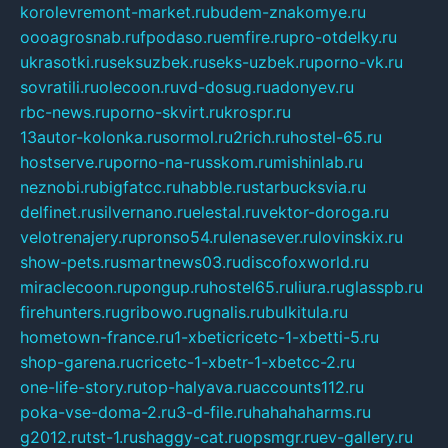
korolevremont-market.ru
budem-znakomye.ru
oooagrosnab.ru
fpodaso.ru
emfire.ru
pro-otdelky.ru
ukrasotki.ru
seksuzbek.ru
seks-uzbek.ru
porno-vk.ru
sovratili.ru
olecoon.ru
vd-dosug.ru
adonyev.ru
rbc-news.ru
porno-skvirt.ru
krospr.ru
13autor-kolonka.ru
sormol.ru
2rich.ru
hostel-65.ru
hostserve.ru
porno-na-russkom.ru
mishinlab.ru
neznobi.ru
bigfatcc.ru
habble.ru
starbucksvia.ru
delfinet.ru
silvernano.ru
elestal.ru
vektor-doroga.ru
velotrenajery.ru
pronso54.ru
lenasever.ru
lovinskix.ru
show-pets.ru
smartnews03.ru
discofoxworld.ru
miraclecoon.ru
pongup.ru
hostel65.ru
liura.ru
glasspb.ru
firehunters.ru
gribowo.ru
gnalis.ru
bulkitula.ru
hometown-france.ru
1-xbeticricetc-1-xbetti-5.ru
shop-garena.ru
cricetc-1-xbetr-1-xbetcc-2.ru
one-life-story.ru
top-halyava.ru
accounts112.ru
poka-vse-doma-2.ru
3-d-file.ru
hahahaharms.ru
g2012.ru
tst-1.ru
shaggy-cat.ru
opsmgr.ru
ev-gallery.ru