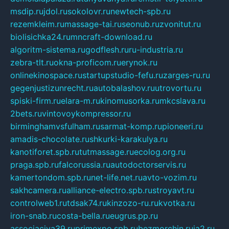
msdip.ru
jdol.ru
sokolovr.ru
newtech-spb.ru
rezemkleim.ru
massage-tai.ru
seonub.ru
zvonitut.ru
biolisichka24.ru
mncraft-download.ru
algoritm-sistema.ru
godflesh.ru
ru-industria.ru
zebra-tlt.ru
okna-proficom.ru
erynok.ru
onlinekinospace.ru
startupstudio-fefu.ru
zarges-ru.ru
gegenjustizunrecht.ru
autobalashov.ru
utrovortu.ru
spiski-firm.ru
elara-m.ru
kinomusorka.ru
mkcslava.ru
2bets.ru
vintovoykompressor.ru
birminghamvsfulham.ru
sarmat-komp.ru
pioneeri.ru
amadis-chocolate.ru
shkurki-karakulya.ru
kanotiforet.spb.ru
tutmassage.ru
ecolog.org.ru
praga.spb.ru
falcorussia.ru
autodoctorservis.ru
kamertondom.spb.ru
net-life.net.ru
avto-vozim.ru
sakhcamera.ru
alliance-electro.spb.ru
stroyavt.ru
controlweb1.ru
tdsak74.ru
kinzozo-ru.ru
kvotka.ru
iron-snab.ru
costa-bella.ru
eugrus.pp.ru
associaciya39.ru
primexpo.spb.ru
bezmorchin.ru
ia2.ru