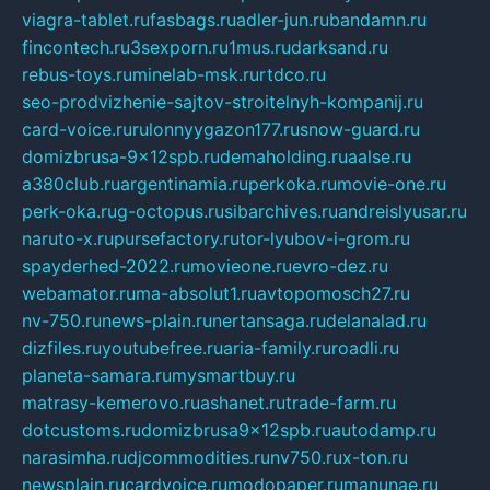
viagra-tablet.ru
fasbags.ru
adler-jun.ru
bandamn.ru
fincontech.ru
3sexporn.ru
1mus.ru
darksand.ru
rebus-toys.ru
minelab-msk.ru
rtdco.ru
seo-prodvizhenie-sajtov-stroitelnyh-kompanij.ru
card-voice.ru
rulonnyygazon177.ru
snow-guard.ru
domizbrusa-9x12spb.ru
demaholding.ru
aalse.ru
a380club.ru
argentinamia.ru
perkoka.ru
movie-one.ru
perk-oka.ru
g-octopus.ru
sibarchives.ru
andreislyusar.ru
naruto-x.ru
pursefactory.ru
tor-lyubov-i-grom.ru
spayderhed-2022.ru
movieone.ru
evro-dez.ru
webamator.ru
ma-absolut1.ru
avtopomosch27.ru
nv-750.ru
news-plain.ru
nertansaga.ru
delanalad.ru
dizfiles.ru
youtubefree.ru
aria-family.ru
roadli.ru
planeta-samara.ru
mysmartbuy.ru
matrasy-kemerovo.ru
ashanet.ru
trade-farm.ru
dotcustoms.ru
domizbrusa9x12spb.ru
autodamp.ru
narasimha.ru
djcommodities.ru
nv750.ru
x-ton.ru
newsplain.ru
cardvoice.ru
modopaper.ru
manunae.ru