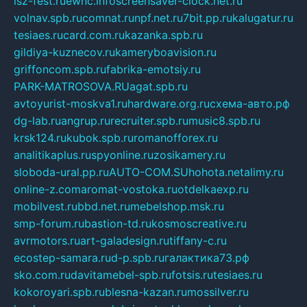
isz-fest.ru
ewnc.info
screensaver-clock.net.ru
volnav.spb.ru
comnat.ru
npf.net.ru
7bit.pp.ru
kalugatur.ru
tesiaes.ru
card.com.ru
kazanka.spb.ru
gildiya-kuznecov.ru
kameryboavision.ru
griffoncom.spb.ru
fabrika-emotsiy.ru
PARK-MATROSOVA.RU
agat.spb.ru
avtoyurist-moskva1.ru
hardware.org.ru
схема-авто.рф
dg-lab.ru
angrup.ru
recruiter.spb.ru
music8.spb.ru
krsk124.ru
kubok.spb.ru
romanofforex.ru
analitikaplus.ru
spyonline.ru
zosikamery.ru
sloboda-ural.pp.ru
AUTO-COM.SU
hohota.net
alimy.ru
online-z.com
aromat-vostoka.ru
otdelkaexp.ru
mobilvest.ru
bbd.net.ru
mebelshop.msk.ru
smp-forum.ru
bastion-td.ru
kosmoscreative.ru
avrmotors.ru
art-galadesign.ru
tiffany-c.ru
ecostep-samara.ru
d-p.spb.ru
галактика73.рф
sko.com.ru
davitamebel-spb.ru
fotsis.ru
tesiaes.ru
kokoroyari.spb.ru
blesna-kazan.ru
mossilver.ru