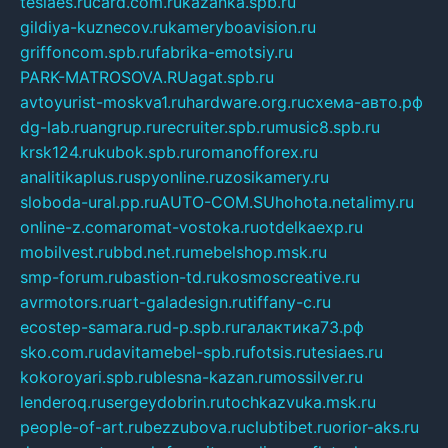
tesiaes.ru
card.com.ru
kazanka.spb.ru
gildiya-kuznecov.ru
kameryboavision.ru
griffoncom.spb.ru
fabrika-emotsiy.ru
PARK-MATROSOVA.RU
agat.spb.ru
avtoyurist-moskva1.ru
hardware.org.ru
схема-авто.рф
dg-lab.ru
angrup.ru
recruiter.spb.ru
music8.spb.ru
krsk124.ru
kubok.spb.ru
romanofforex.ru
analitikaplus.ru
spyonline.ru
zosikamery.ru
sloboda-ural.pp.ru
AUTO-COM.SU
hohota.net
alimy.ru
online-z.com
aromat-vostoka.ru
otdelkaexp.ru
mobilvest.ru
bbd.net.ru
mebelshop.msk.ru
smp-forum.ru
bastion-td.ru
kosmoscreative.ru
avrmotors.ru
art-galadesign.ru
tiffany-c.ru
ecostep-samara.ru
d-p.spb.ru
галактика73.рф
sko.com.ru
davitamebel-spb.ru
fotsis.ru
tesiaes.ru
kokoroyari.spb.ru
blesna-kazan.ru
mossilver.ru
lenderoq.ru
sergeydobrin.ru
tochkazvuka.msk.ru
people-of-art.ru
bezzubova.ru
clubtibet.ru
orior-aks.ru