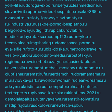
york-life.ru
doroga-expo.ru
ribery.ru
cleanmedicine.ru
slovar-ivrit.ru
porno-video-besplatno.ru
seks-365.ru
ovucontrol.ru
sloty-igrovyye-avtomaty.ru
ru-industriya.ru
russkoe-porno-besplatno.ru
belgorod-day.ru
digilith.ru
pichkurovlab.ru
medic-today.ru
taksu.ru
comp123.ru
don-ykt.ru
teensvoice.ru
imgsharing.ru
domashnee-porno.ru
eva-elfie.ru
foto-tur.ru
biz-doska.ru
metropoltravel.ru
veslo-i-yakor.ru
borodino-media.ru
rostotsky.ru
regionufa.ru
weiss-bet.ru
zaryna.ru
casinotablet.ru
universalia.ru
remont-mebeli-moscow.ru
termomur.ru
clubfisher.ru
remstirufa.ru
erdamchi.ru
doramamama.ru
muraviovka-park.ru
worldofwoman.ru
clean-dreams.ru
arkrym.ru
kristinita.ru
dircomputer.ru
healthenter.ru
textexperts.ru
pivnaya-kruzhka.ru
kinofilmy-2021.ru
demolalapaluza.ru
tanyavanya.ru
remstir-tolyatti.ru
msdip.ru
jdol.ru
sokolovr.ru
newtech-spb.ru
rezemkleim.ru
massage-tai.ru
seonub.ru
zvonitut.ru