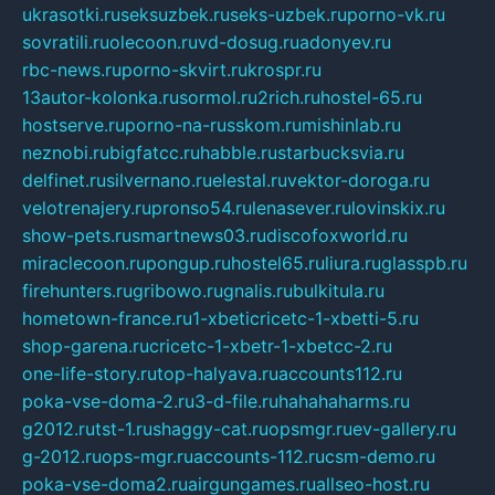
ukrasotki.ru
seksuzbek.ru
seks-uzbek.ru
porno-vk.ru
sovratili.ru
olecoon.ru
vd-dosug.ru
adonyev.ru
rbc-news.ru
porno-skvirt.ru
krospr.ru
13autor-kolonka.ru
sormol.ru
2rich.ru
hostel-65.ru
hostserve.ru
porno-na-russkom.ru
mishinlab.ru
neznobi.ru
bigfatcc.ru
habble.ru
starbucksvia.ru
delfinet.ru
silvernano.ru
elestal.ru
vektor-doroga.ru
velotrenajery.ru
pronso54.ru
lenasever.ru
lovinskix.ru
show-pets.ru
smartnews03.ru
discofoxworld.ru
miraclecoon.ru
pongup.ru
hostel65.ru
liura.ru
glasspb.ru
firehunters.ru
gribowo.ru
gnalis.ru
bulkitula.ru
hometown-france.ru
1-xbeticricetc-1-xbetti-5.ru
shop-garena.ru
cricetc-1-xbetr-1-xbetcc-2.ru
one-life-story.ru
top-halyava.ru
accounts112.ru
poka-vse-doma-2.ru
3-d-file.ru
hahahaharms.ru
g2012.ru
tst-1.ru
shaggy-cat.ru
opsmgr.ru
ev-gallery.ru
g-2012.ru
ops-mgr.ru
accounts-112.ru
csm-demo.ru
poka-vse-doma2.ru
airgungames.ru
allseo-host.ru