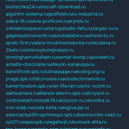
biolisichka24.ru
mncraft-download.ru
algoritm-sistema.ru
godflesh.ru
ru-industria.ru
zebra-tlt.ru
okna-proficom.ru
erynok.ru
onlinekinospace.ru
startupstudio-fefu.ru
zarges-ru.ru
gegenjustizunrecht.ru
autobalashov.ru
utrovortu.ru
spiski-firm.ru
elara-m.ru
kinomusorka.ru
mkcslava.ru
2bets.ru
vintovoykompressor.ru
birminghamvsfulham.ru
sarmat-komp.ru
pioneeri.ru
amadis-chocolate.ru
shkurki-karakulya.ru
kanotiforet.spb.ru
tutmassage.ru
ecolog.org.ru
praga.spb.ru
falcorussia.ru
autodoctorservis.ru
kamertondom.spb.ru
net-life.net.ru
avto-vozim.ru
sakhcamera.ru
alliance-electro.spb.ru
stroyavt.ru
controlweb1.ru
tdsak74.ru
kinzozo-ru.ru
kvotka.ru
iron-snab.ru
costa-bella.ru
eugrus.pp.ru
associaciya39.ru
primexpo.spb.ru
bezmorchin.ru
ia2.ru
cpt21.ru
ispecspb.ru
regahost.ru
kolosok-elita.ru