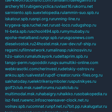
tae-kwon.ru
consrio.com.ru
insiam.ru
avegainfo.ru
archery161.ru
bigencyclica.ru
vlast16.ru
korru.net
sarmiento.spb.su
extelopedia.ru
lammin-suo.spb.ru
iskatour.spb.ru
snpi.org.ru
running-line.ru
krygeva-spa.ru
chel.net.ru
rust-loco.ru
dugshop.ru
hl-beta.spb.ru
school494.spb.ru
mymubaby.ru
epoha-metalband.ru
ngr.spb.ru
rusgosnews.com
dieselvostok.ru
24hostel.msk.ru
w-dev.ru
f-ship.ru
regsmi.ru
filmnetwork.ru
malinasp.ru
kinosvin.ru
h2o-salon.ru
malutkayork.ru
deltaprim.spb.ru
tango-perm.ru
gooddir.ru
sgv.su
multiki-online.com
webkrasotki.com
cherinvest.ru
detskiy-ostrov.ru
ankou.spb.ru
alvesta1.ru
pdf-creator.ru
nix-files.org.ru
sakhatoday.ru
elektrikersymboler.ru
sputnikyes.ru
golf2club.msk.ru
aeforums.ru
zallclub.ru
multimodal.msk.ru
habaigry.ru
haikko.ru
sobakopedia.ru
isz-fest.ru
ewnc.info
screensaver-clock.net.ru
volnav.spb.ru
comnat.ru
npf.net.ru
7bit.pp.ru
kalugatur.ru