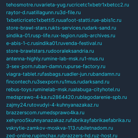
tehosmotre.ru
varieta-yug.ru
cricetc1xbetr1xbetcc2.ru
raytor-d.ru
atillagunn.ru
3d-file.ru
1xbeticricetc1xbetti5.ru
uafoot-statti.ru
e-abis1c.ru
store-brawl-stars.ru
kts-services.ru
dark-sand.ru
sindika-01.ru
sp-life.ru
x-legion.ru
sib-archives.ru
e-abis-1-c.ru
sindika01.ru
venda-festival.ru
store-brawlstars.ru
dooraleksandria.ru
antenna-highly.ru
mine-lab-msk.ru
1-mus.ru
3-sex-porn.ru
ban-damn.ru
purse-factory.ru
viagra-tablet.ru
fasbags.ru
adler-jun.ru
bandamn.ru
fincontech.ru
3sexporn.ru
1mus.ru
darksand.ru
rebus-toys.ru
minelab-msk.ru
alabuga-cityhotel.ru
medsprawo-4-ka.ru
2864420.ru
blagodarenie-spb.ru
zajmy24.ru
tovudyi-4-kuhnyanazakaz.ru
brazzerscom.ru
medsprawo4ka.ru
xehyroo5kuhnyanazakaz.ru
fabrikayfabrikaefabrika.ru
vskrytie-zamkov-moskva-113.ru
biletnadom.ru
zed-online.ru
pimchax.ru
brazzers-hd.ru
z-host.ru