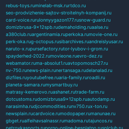
rebus-toys.ru
minelab-msk.ru
rtdco.ru
seo-prodvizhenie-sajtov-stroitelnyh-kompanij.ru
card-voice.ru
rulonnyygazon177.ru
snow-guard.ru
domizbrusa-9x12spb.ru
demaholding.ru
aalse.ru
a380club.ru
argentinamia.ru
perkoka.ru
movie-one.ru
perk-oka.ru
g-octopus.ru
sibarchives.ru
andreislyusar.ru
naruto-x.ru
pursefactory.ru
tor-lyubov-i-grom.ru
spayderhed-2022.ru
movieone.ru
evro-dez.ru
webamator.ru
ma-absolut1.ru
avtopomosch27.ru
nv-750.ru
news-plain.ru
nertansaga.ru
delanalad.ru
dizfiles.ru
youtubefree.ru
aria-family.ru
roadli.ru
planeta-samara.ru
mysmartbuy.ru
matrasy-kemerovo.ru
ashanet.ru
trade-farm.ru
dotcustoms.ru
domizbrusa9x12spb.ru
autodamp.ru
narasimha.ru
djcommodities.ru
nv750.ru
x-ton.ru
newsplain.ru
cardvoice.ru
modopaper.ru
manunae.ru
gbget.ru
alfeihavsalnassr.ru
madoma.ru
tajuncos.ru
petrovkasports.ru
porno-online-besplatno.ru
splclub.ru