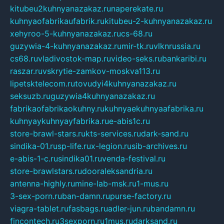
kitubeu2kuhnyanazakaz.ru
naperekate.ru
kuhnyaofabrikaufabrik.ru
kitubeu-2-kuhnyanazakaz.ru
xehyroo-5-kuhnyanazakaz.ru
cs-68.ru
guzywia-4-kuhnyanazakaz.ru
mir-tk.ru
vlknrussia.ru
cs68.ru
vladivostok-map.ru
video-seks.ru
bankaribi.ru
raszar.ru
vskrytie-zamkov-moskva113.ru
lipetsktelecom.ru
tovudyi4kuhnyanazakaz.ru
seksuzb.ru
guzywia4kuhnyanazakaz.ru
fabrikaofabrikaokuhny.ru
kuhnyaekuhnyaafabrika.ru
kuhnyaykuhnyayfabrika.ru
e-abis1c.ru
store-brawl-stars.ru
kts-services.ru
dark-sand.ru
sindika-01.ru
sp-life.ru
x-legion.ru
sib-archives.ru
e-abis-1-c.ru
sindika01.ru
venda-festival.ru
store-brawlstars.ru
dooraleksandria.ru
antenna-highly.ru
mine-lab-msk.ru
1-mus.ru
3-sex-porn.ru
ban-damn.ru
purse-factory.ru
viagra-tablet.ru
fasbags.ru
adler-jun.ru
bandamn.ru
fincontech.ru
3sexporn.ru
1mus.ru
darksand.ru