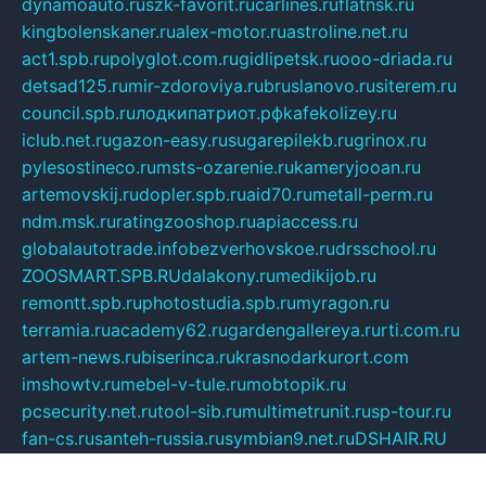
dynamoauto.ru
szk-favorit.ru
carlines.ru
flatnsk.ru
kingbolenskaner.ru
alex-motor.ru
astroline.net.ru
act1.spb.ru
polyglot.com.ru
gidlipetsk.ru
ooo-driada.ru
detsad125.ru
mir-zdoroviya.ru
bruslanovo.ru
siterem.ru
council.spb.ru
лодкипатриот.рф
kafekolizey.ru
iclub.net.ru
gazon-easy.ru
sugarepilekb.ru
grinox.ru
pylesostineco.ru
msts-ozarenie.ru
kameryjooan.ru
artemovskij.ru
dopler.spb.ru
aid70.ru
metall-perm.ru
ndm.msk.ru
ratingzooshop.ru
apiaccess.ru
globalautotrade.info
bezverhovskoe.ru
drsschool.ru
ZOOSMART.SPB.RU
dalakony.ru
medikijob.ru
remontt.spb.ru
photostudia.spb.ru
myragon.ru
terramia.ru
academy62.ru
gardengallereya.ru
rti.com.ru
artem-news.ru
biserinca.ru
krasnodarkurort.com
imshowtv.ru
mebel-v-tule.ru
mobtopik.ru
pcsecurity.net.ru
tool-sib.ru
multimetrunit.ru
sp-tour.ru
fan-cs.ru
santeh-russia.ru
symbian9.net.ru
DSHAIR.RU
tmmotors.spb.ru
xjocuricopii.com
musavtomat.msk.ru