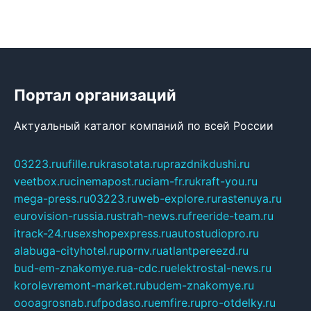
Портал организаций
Актуальный каталог компаний по всей России
03223.ru
ufille.ru
krasotata.ru
prazdnikdushi.ru
veetbox.ru
cinemapost.ru
ciam-fr.ru
kraft-you.ru
mega-press.ru
03223.ru
web-explore.ru
rastenuya.ru
eurovision-russia.ru
strah-news.ru
freeride-team.ru
itrack-24.ru
sexshopexpress.ru
autostudiopro.ru
alabuga-cityhotel.ru
pornv.ru
atlantpereezd.ru
bud-em-znakomye.ru
a-cdc.ru
elektrostal-news.ru
korolevremont-market.ru
budem-znakomye.ru
oooagrosnab.ru
fpodaso.ru
emfire.ru
pro-otdelky.ru