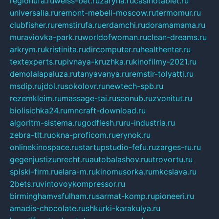
regionufa.ru
weiss-bet.ru
zaryna.ru
casinotablet.ru
universalia.ru
remont-mebeli-moscow.ru
termomur.ru
clubfisher.ru
remstirufa.ru
erdamchi.ru
doramamama.ru
muraviovka-park.ru
worldofwoman.ru
clean-dreams.ru
arkrym.ru
kristinita.ru
dircomputer.ru
healthenter.ru
textexperts.ru
pivnaya-kruzhka.ru
kinofilmy-2021.ru
demolalapaluza.ru
tanyavanya.ru
remstir-tolyatti.ru
msdip.ru
jdol.ru
sokolovr.ru
newtech-spb.ru
rezemkleim.ru
massage-tai.ru
seonub.ru
zvonitut.ru
biolisichka24.ru
mncraft-download.ru
algoritm-sistema.ru
godflesh.ru
ru-industria.ru
zebra-tlt.ru
okna-proficom.ru
erynok.ru
onlinekinospace.ru
startupstudio-fefu.ru
zarges-ru.ru
gegenjustizunrecht.ru
autobalashov.ru
utrovortu.ru
spiski-firm.ru
elara-m.ru
kinomusorka.ru
mkcslava.ru
2bets.ru
vintovoykompressor.ru
birminghamvsfulham.ru
sarmat-komp.ru
pioneeri.ru
amadis-chocolate.ru
shkurki-karakulya.ru