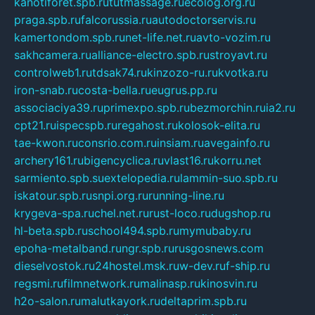
kanotiforet.spb.ru
tutmassage.ru
ecolog.org.ru
praga.spb.ru
falcorussia.ru
autodoctorservis.ru
kamertondom.spb.ru
net-life.net.ru
avto-vozim.ru
sakhcamera.ru
alliance-electro.spb.ru
stroyavt.ru
controlweb1.ru
tdsak74.ru
kinzozo-ru.ru
kvotka.ru
iron-snab.ru
costa-bella.ru
eugrus.pp.ru
associaciya39.ru
primexpo.spb.ru
bezmorchin.ru
ia2.ru
cpt21.ru
ispecspb.ru
regahost.ru
kolosok-elita.ru
tae-kwon.ru
consrio.com.ru
insiam.ru
avegainfo.ru
archery161.ru
bigencyclica.ru
vlast16.ru
korru.net
sarmiento.spb.su
extelopedia.ru
lammin-suo.spb.ru
iskatour.spb.ru
snpi.org.ru
running-line.ru
krygeva-spa.ru
chel.net.ru
rust-loco.ru
dugshop.ru
hl-beta.spb.ru
school494.spb.ru
mymubaby.ru
epoha-metalband.ru
ngr.spb.ru
rusgosnews.com
dieselvostok.ru
24hostel.msk.ru
w-dev.ru
f-ship.ru
regsmi.ru
filmnetwork.ru
malinasp.ru
kinosvin.ru
h2o-salon.ru
malutkayork.ru
deltaprim.spb.ru