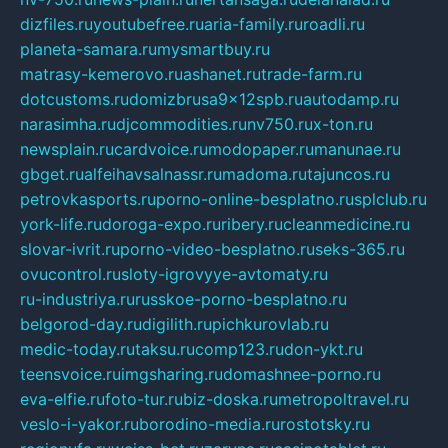
dizfiles.ru
youtubefree.ru
aria-family.ru
roadli.ru
planeta-samara.ru
mysmartbuy.ru
matrasy-kemerovo.ru
ashanet.ru
trade-farm.ru
dotcustoms.ru
domizbrusa9x12spb.ru
autodamp.ru
narasimha.ru
djcommodities.ru
nv750.ru
x-ton.ru
newsplain.ru
cardvoice.ru
modopaper.ru
manunae.ru
gbget.ru
alfeihavsalnassr.ru
madoma.ru
tajuncos.ru
petrovkasports.ru
porno-online-besplatno.ru
splclub.ru
york-life.ru
doroga-expo.ru
ribery.ru
cleanmedicine.ru
slovar-ivrit.ru
porno-video-besplatno.ru
seks-365.ru
ovucontrol.ru
sloty-igrovyye-avtomaty.ru
ru-industriya.ru
russkoe-porno-besplatno.ru
belgorod-day.ru
digilith.ru
pichkurovlab.ru
medic-today.ru
taksu.ru
comp123.ru
don-ykt.ru
teensvoice.ru
imgsharing.ru
domashnee-porno.ru
eva-elfie.ru
foto-tur.ru
biz-doska.ru
metropoltravel.ru
veslo-i-yakor.ru
borodino-media.ru
rostotsky.ru