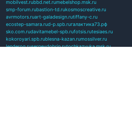
mobilvest.ru
bbd.net.ru
mebelshop.msk.ru
smp-forum.ru
bastion-td.ru
kosmoscreative.ru
avrmotors.ru
art-galadesign.ru
tiffany-c.ru
ecostep-samara.ru
d-p.spb.ru
галактика73.рф
sko.com.ru
davitamebel-spb.ru
fotsis.ru
tesiaes.ru
kokoroyari.spb.ru
blesna-kazan.ru
mossilver.ru
lenderoq.ru
sergeydobrin.ru
tochkazvuka.msk.ru
people-of-art.ru
bezzubova.ru
clubtibet.ru
orior-aks.ru
dynamoauto.ru
szk-favorit.ru
carlines.ru
flatnsk.ru
kingbolenskaner.ru
alex-motor.ru
astroline.net.ru
act1.spb.ru
polyglot.com.ru
gidlipetsk.ru
ooo-driada.ru
detsad125.ru
mir-zdoroviya.ru
bruslanovo.ru
siterem.ru
council.spb.ru
лодкипатриот.рф
kafekolizey.ru
iclub.net.ru
gazon-easy.ru
sugarepilekb.ru
grinox.ru
pylesostineco.ru
msts-ozarenie.ru
kameryjooan.ru
artemovskij.ru
dopler.spb.ru
aid70.ru
metall-perm.ru
ndm.msk.ru
ratingzooshop.ru
apiaccess.ru
globalautotrade.info
bezverhovskoe.ru
drsschool.ru