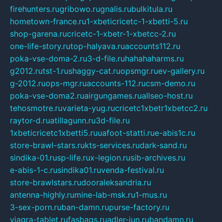
firehunters.ru
gribowo.ru
gnalis.ru
bulkitula.ru
hometown-france.ru
1-xbeticricetc-1-xbetti-5.ru
shop-garena.ru
cricetc-1-xbetr-1-xbetcc-2.ru
one-life-story.ru
top-halyava.ru
accounts112.ru
poka-vse-doma-2.ru
3-d-file.ru
hahahaharms.ru
g2012.ru
tst-1.ru
shaggy-cat.ru
opsmgr.ru
ev-gallery.ru
g-2012.ru
ops-mgr.ru
accounts-112.ru
csm-demo.ru
poka-vse-doma2.ru
airgungames.ru
allseo-host.ru
tehosmotre.ru
varieta-yug.ru
cricetc1xbetr1xbetcc2.ru
raytor-d.ru
atillagunn.ru
3d-file.ru
1xbeticricetc1xbetti5.ru
uafoot-statti.ru
e-abis1c.ru
store-brawl-stars.ru
kts-services.ru
dark-sand.ru
sindika-01.ru
sp-life.ru
x-legion.ru
sib-archives.ru
e-abis-1-c.ru
sindika01.ru
venda-festival.ru
store-brawlstars.ru
dooraleksandria.ru
antenna-highly.ru
mine-lab-msk.ru
1-mus.ru
3-sex-porn.ru
ban-damn.ru
purse-factory.ru
viagra-tablet.ru
fasbags.ru
adler-jun.ru
bandamn.ru