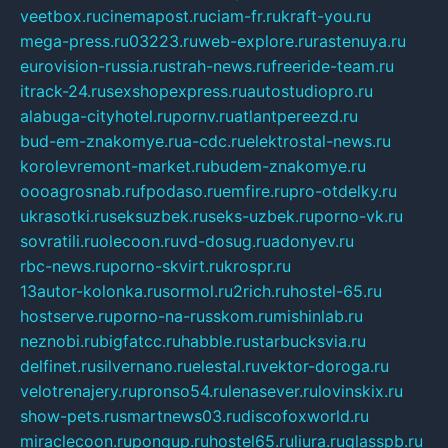
veetbox.ru
cinemapost.ru
ciam-fr.ru
kraft-you.ru
mega-press.ru
03223.ru
web-explore.ru
rastenuya.ru
eurovision-russia.ru
strah-news.ru
freeride-team.ru
itrack-24.ru
sexshopexpress.ru
autostudiopro.ru
alabuga-cityhotel.ru
pornv.ru
atlantpereezd.ru
bud-em-znakomye.ru
a-cdc.ru
elektrostal-news.ru
korolevremont-market.ru
budem-znakomye.ru
oooagrosnab.ru
fpodaso.ru
emfire.ru
pro-otdelky.ru
ukrasotki.ru
seksuzbek.ru
seks-uzbek.ru
porno-vk.ru
sovratili.ru
olecoon.ru
vd-dosug.ru
adonyev.ru
rbc-news.ru
porno-skvirt.ru
krospr.ru
13autor-kolonka.ru
sormol.ru
2rich.ru
hostel-65.ru
hostserve.ru
porno-na-russkom.ru
mishinlab.ru
neznobi.ru
bigfatcc.ru
habble.ru
starbucksvia.ru
delfinet.ru
silvernano.ru
elestal.ru
vektor-doroga.ru
velotrenajery.ru
pronso54.ru
lenasever.ru
lovinskix.ru
show-pets.ru
smartnews03.ru
discofoxworld.ru
miraclecoon.ru
pongup.ru
hostel65.ru
liura.ru
glasspb.ru