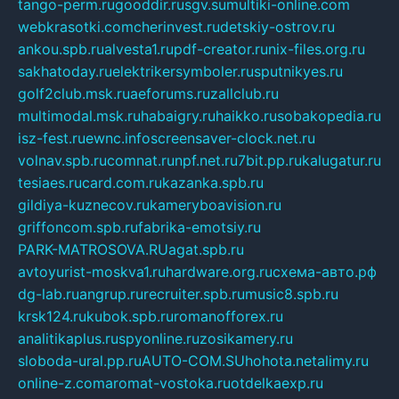
tango-perm.ru
gooddir.ru
sgv.su
multiki-online.com
webkrasotki.com
cherinvest.ru
detskiy-ostrov.ru
ankou.spb.ru
alvesta1.ru
pdf-creator.ru
nix-files.org.ru
sakhatoday.ru
elektrikersymboler.ru
sputnikyes.ru
golf2club.msk.ru
aeforums.ru
zallclub.ru
multimodal.msk.ru
habaigry.ru
haikko.ru
sobakopedia.ru
isz-fest.ru
ewnc.info
screensaver-clock.net.ru
volnav.spb.ru
comnat.ru
npf.net.ru
7bit.pp.ru
kalugatur.ru
tesiaes.ru
card.com.ru
kazanka.spb.ru
gildiya-kuznecov.ru
kameryboavision.ru
griffoncom.spb.ru
fabrika-emotsiy.ru
PARK-MATROSOVA.RU
agat.spb.ru
avtoyurist-moskva1.ru
hardware.org.ru
схема-авто.рф
dg-lab.ru
angrup.ru
recruiter.spb.ru
music8.spb.ru
krsk124.ru
kubok.spb.ru
romanofforex.ru
analitikaplus.ru
spyonline.ru
zosikamery.ru
sloboda-ural.pp.ru
AUTO-COM.SU
hohota.net
alimy.ru
online-z.com
aromat-vostoka.ru
otdelkaexp.ru