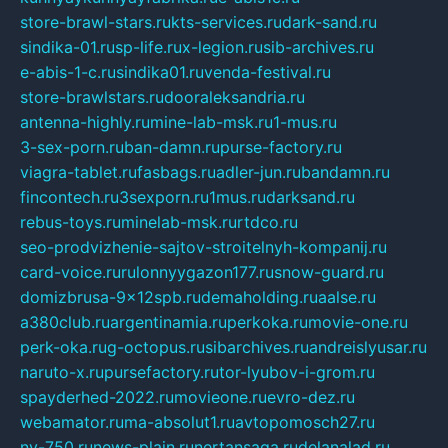
store-brawl-stars.ru
kts-services.ru
dark-sand.ru
sindika-01.ru
sp-life.ru
x-legion.ru
sib-archives.ru
e-abis-1-c.ru
sindika01.ru
venda-festival.ru
store-brawlstars.ru
dooraleksandria.ru
antenna-highly.ru
mine-lab-msk.ru
1-mus.ru
3-sex-porn.ru
ban-damn.ru
purse-factory.ru
viagra-tablet.ru
fasbags.ru
adler-jun.ru
bandamn.ru
fincontech.ru
3sexporn.ru
1mus.ru
darksand.ru
rebus-toys.ru
minelab-msk.ru
rtdco.ru
seo-prodvizhenie-sajtov-stroitelnyh-kompanij.ru
card-voice.ru
rulonnyygazon177.ru
snow-guard.ru
domizbrusa-9x12spb.ru
demaholding.ru
aalse.ru
a380club.ru
argentinamia.ru
perkoka.ru
movie-one.ru
perk-oka.ru
g-octopus.ru
sibarchives.ru
andreislyusar.ru
naruto-x.ru
pursefactory.ru
tor-lyubov-i-grom.ru
spayderhed-2022.ru
movieone.ru
evro-dez.ru
webamator.ru
ma-absolut1.ru
avtopomosch27.ru
nv-750.ru
news-plain.ru
nertansaga.ru
delanalad.ru