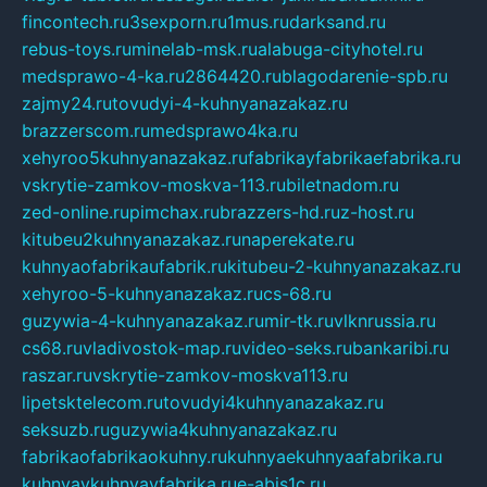
fincontech.ru
3sexporn.ru
1mus.ru
darksand.ru
rebus-toys.ru
minelab-msk.ru
alabuga-cityhotel.ru
medsprawo-4-ka.ru
2864420.ru
blagodarenie-spb.ru
zajmy24.ru
tovudyi-4-kuhnyanazakaz.ru
brazzerscom.ru
medsprawo4ka.ru
xehyroo5kuhnyanazakaz.ru
fabrikayfabrikaefabrika.ru
vskrytie-zamkov-moskva-113.ru
biletnadom.ru
zed-online.ru
pimchax.ru
brazzers-hd.ru
z-host.ru
kitubeu2kuhnyanazakaz.ru
naperekate.ru
kuhnyaofabrikaufabrik.ru
kitubeu-2-kuhnyanazakaz.ru
xehyroo-5-kuhnyanazakaz.ru
cs-68.ru
guzywia-4-kuhnyanazakaz.ru
mir-tk.ru
vlknrussia.ru
cs68.ru
vladivostok-map.ru
video-seks.ru
bankaribi.ru
raszar.ru
vskrytie-zamkov-moskva113.ru
lipetsktelecom.ru
tovudyi4kuhnyanazakaz.ru
seksuzb.ru
guzywia4kuhnyanazakaz.ru
fabrikaofabrikaokuhny.ru
kuhnyaekuhnyaafabrika.ru
kuhnyaykuhnyayfabrika.ru
e-abis1c.ru